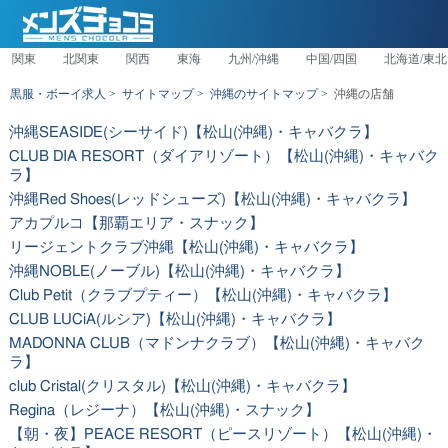
関東
北関東
関西
東海
九州/沖縄
中国/四国
北海道/東北
黒服・ボーイ求人
サイトマップ
沖縄のサイトマップ
沖縄の店舗
沖縄SEASIDE(シーサイド)【松山(沖縄)・キャバクラ】
CLUB DIA RESORT（ダイアリゾート）【松山(沖縄)・キャバク
ラ】
沖縄Red Shoes(レッドシューズ)【松山(沖縄)・キャバクラ】
アカプルコ【那覇エリア・スナック】
リージェントクラブ沖縄【松山(沖縄)・キャバクラ】
沖縄NOBLE(ノーブル)【松山(沖縄)・キャバクラ】
Club Petit（クラブプティー）【松山(沖縄)・キャバクラ】
CLUB LUCiA(ルシア)【松山(沖縄)・キャバクラ】
MADONNA CLUB（マドンナクラブ）【松山(沖縄)・キャバク
ラ】
club Cristal(クリスタル)【松山(沖縄)・キャバクラ】
Regina（レジーナ）【松山(沖縄)・スナック】
【朝・夜】PEACE RESORT（ピースリゾート）【松山(沖縄)・