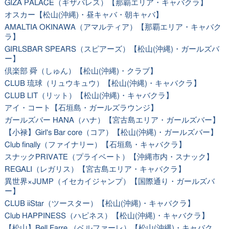
GIZA PALACE（ギザパレス）【那覇エリア・キャバクラ】
オスカー【松山(沖縄)・昼キャバ・朝キャバ】
AMALTIA OKINAWA（アマルティア）【那覇エリア・キャバク
ラ】
GIRLSBAR SPEARS（スピアーズ）【松山(沖縄)・ガールズバ
ー】
倶楽部 舜（しゅん）【松山(沖縄)・クラブ】
CLUB 琉球（リュウキュウ）【松山(沖縄)・キャバクラ】
CLUB LIT（リット）【松山(沖縄)・キャバクラ】
アイ・コート【石垣島・ガールズラウンジ】
ガールズバー HANA（ハナ）【宮古島エリア・ガールズバー】
【小禄】Girl's Bar core（コア）【松山(沖縄)・ガールズバー】
Club finally（ファイナリー）【石垣島・キャバクラ】
スナックPRIVATE（プライベート）【沖縄市内・スナック】
REGALI（レガリス）【宮古島エリア・キャバクラ】
異世界×JUMP（イセカイジャンプ）【国際通り・ガールズバ
ー】
CLUB iiStar（ツースター）【松山(沖縄)・キャバクラ】
Club HAPPINESS（ハピネス）【松山(沖縄)・キャバクラ】
【松山】Bell Farre （ベルファーレ）【松山(沖縄)・キャバク