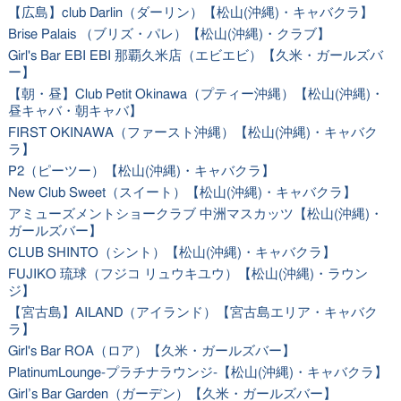
【広島】club Darlin（ダーリン）【松山(沖縄)・キャバクラ】
Brise Palais （ブリズ・パレ）【松山(沖縄)・クラブ】
Girl's Bar EBI EBI 那覇久米店（エビエビ）【久米・ガールズバ
ー】
【朝・昼】Club Petit Okinawa（プティー沖縄）【松山(沖縄)・
昼キャバ・朝キャバ】
FIRST OKINAWA（ファースト沖縄）【松山(沖縄)・キャバク
ラ】
P2（ピーツー）【松山(沖縄)・キャバクラ】
New Club Sweet（スイート）【松山(沖縄)・キャバクラ】
アミューズメントショークラブ 中洲マスカッツ【松山(沖縄)・
ガールズバー】
CLUB SHINTO（シント）【松山(沖縄)・キャバクラ】
FUJIKO 琉球（フジコ リュウキユウ）【松山(沖縄)・ラウン
ジ】
【宮古島】AILAND（アイランド）【宮古島エリア・キャバク
ラ】
Girl's Bar ROA（ロア）【久米・ガールズバー】
PlatinumLounge-プラチナラウンジ-【松山(沖縄)・キャバクラ】
Girl’s Bar Garden（ガーデン）【久米・ガールズバー】