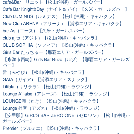
cafe&Bar リエット【松山(沖縄)・ガールズバー】
Cafe Bar Knight&Day（ナイト＆デイ）【久米・ガールズバー】
Club LUMINUS（ルミナス）【松山(沖縄)・キャバクラ】
New Club ARENA（アリーナ）【浦添エリア・キャバクラ】
bar As（エース）【久米・ガールズバー】
club ajito（アジト）【松山(沖縄)・キャバクラ】
CLUB SOPHIA（ソフィア）【松山(沖縄)・キャバクラ】
Girls Bar たっちゅー【那覇エリア・ガールズバー】
【糸満市西崎】Girls Bar Ruzo（ルゾ）【那覇エリア・ガールズ
バー】
雅（みやび）【松山(沖縄)・キャバクラ】
GAIA（ガイア）【浦添エリア・スナック】
Lililala（リリララ）【松山(沖縄)・ラウンジ】
Lounge A’l’aise（アレーズ）【松山(沖縄)・ラウンジ】
LOUNGE瀧（たき）【松山(沖縄)・キャバクラ】
Lounge 梓音（アズネ）【松山(沖縄)・ラウンジ】
【安里駅】GIRL'S BAR ZERO ONE（ゼロワン）【松山(沖縄)・
ガールズバー】
Premier（プルミエ）【松山(沖縄)・キャバクラ】