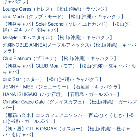
キャバクラ】
Lounge Ceres（セレス）【松山(沖縄)・ラウンジ】
club Mode（クラブ・モード）【松山(沖縄)・キャバクラ】
【朝昼キャバ】Soleil Second（ソレイユセカンド）【松山(沖
縄)・昼キャバ・朝キャバ】
M-style（エムスタイル）【松山(沖縄)・キャバクラ】
沖縄NOBLE ANNEX(ノーブルアネックス)【松山(沖縄)・キャバ
クラ】
Club Platinum（プラチナ）【松山(沖縄)・キャバクラ】
【朝昼キャバ】CLUB Moa（モア）【松山(沖縄)・昼キャバ・朝
キャバ】
club Star（スター）【松山(沖縄)・キャバクラ】
JENNY・MEE（ジェニーミー）【石垣島・キャバクラ】
HANA ISHIGAKI（ハナ石垣）【石垣島・ガールズバー】
Girl'sBar Grace Cafe（グレイスカフェ）【松山(沖縄)・ガールズ
バー】
【那覇市久米】コンカフェアニソンバー 百式-ひゃくしき-【松
山(沖縄)・ガールズバー】
【朝・昼】CLUB OSCAR（オスカー）【松山(沖縄)・昼キャ
バ・朝キャバ】