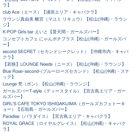
ラ】
club Ace（エース）【浦添エリア・キャバクラ】
ラウンジ真由美 離宮（マユミ リキュウ）【松山(沖縄)・ラウン
ジ】
K-POP Girls bar えいと【普天間・ガールズバー】
コンセプトカフェ にゃんポチプラス【松山(沖縄)・ガールズバ
ー】
second SECRET（セカンドシークレット）【沖縄市内・キャバ
クラ】
【若狭】LOUNGE Needs（ニーズ）【松山(沖縄)・ラウンジ】
Blue Rose~second~(ブルーローズセカンド）【松山(沖縄)・スナ
ック】
Lounge 梵（ボン）【松山(沖縄)・ラウンジ】
ガールズバーT-style（ティースタイル）【宮古島エリア・ガー
ルズバー】
GIRL'S CAFE TOKYO ISHIGAKIJIMA（ガールズカフェトーキ
ョー）【石垣島・ガールズバー】
Paradise（パラダイス）【宮古島エリア・キャバクラ】
ROYAL GRACE（ロイヤルグレイス）【松山(沖縄)・キャバク
ラ】