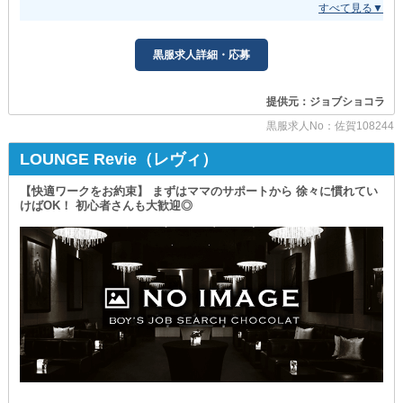
総合レジャーサービスグループ◎
②通勤時の交通費支給
佐賀以外でも多数の店舗を抱え
毎回かかる電車やバスの費用も
豊富な実績とノウハウをもとに
積み重なればかなりの出費に…！
黒服求人詳細・応募
店舗全てで人気を確立してきました。
遠方にお住まいの方であればそれは尚更です。
せっかく稼いだお給料を、必要経費ではなく
そして、さらなる事業拡大に向けて
“あなたのために”使ってください！
提供元：ジョブショコラ
新規スタッフの募集を開始！
③嬉しい制服貸与あり
黒服求人No：佐賀108244
『ナイトワーク経験』『年齢』『性別』
⇒全て関係ありません。
勤務時に必須なスーツは当店で事前にご用意。
LOUNGE Revie（レヴィ）
そのため、わざわざ新調したり
なぜなら、バックアップ力に自信があるため◎
出勤毎に持ってきたりしなくて大丈夫です！
【快適ワークをお約束】 まずはママのサポートから 徐々に慣れてい
￣￣￣￣￣￣￣￣￣￣￣￣￣￣￣￣￣￣￣￣￣
事前準備0でお仕事を始められます◎
けばOK！ 初心者さんも大歓迎◎
接客マナー/営業中の振る舞いなどの基礎から
丁寧にお教えするのでご安心ください。
▼将来を見据えたサポート▼
初心者さんでも心配ありません！
「ゆくゆくは自分のお店を持ちたい」
▬▬ι══════════════ι▬▬
「責任あるポストに就きたい」
そんな方のために
サザンクロス佐賀
当店では独立支援制度を採用しています。
▬▬ι══════════════ι▬▬
輝かしい未来への一歩を
当店から踏み出してみませんか？
■ 気になる給与システムをご紹介 ■
/////////////////////////////////////////////////
店長・幹部候補 ホールスタッフ
￣￣￣￣￣￣￣￣ ￣￣￣￣￣￣￣￣
高待遇がとにかく手厚い【カトレア】！