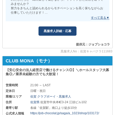
さらに深掘りしてご紹介！
みませんか？
努力をきちんと認められるからモチベーションを高く保ちながらお
週休2日制度で無理なく続く
仕事していただけます！
￣￣￣￣￣￣￣￣￣￣￣￣￣
長く働くために“休める環境”は必須◎
『Elegance（エレガンス）』
オンオフをしっかり確保できるため
プライベートも仕事も
佐賀エリアTOPクラスの安定と実績の人気店で男女問わず店鋪スタ
黒服求人詳細・応募
大切にしたい方にピッタリです。
ッフ募集中！
何となくこの業界に不安を抱いている方も、当店で働けばナイトワ
完全日払いOK
ークのイメージが変わります。
提供元：ジョブショコラ
￣￣￣￣￣￣
そのくらいクリーンで働きやすいお店なんです♪
アルバイトの方であれば日払いOK！
黒服求人No：佐賀キャバクラ111683
働いた分がその日のうちに手元へ届き
働いてみたいと思ってくださったら、ぜひ『Elegance（エレガン
急な出費にも安心して対応できます◎
ス）』までご連絡を！
CLUB MONA（モナ）
オシャレをガマンしなくていい
【安心安全の法人経営店で働けるチャンス◎】＼ホールスタッフ大募
￣￣￣￣￣￣￣￣￣￣￣￣￣￣
集◎／業界未経験の方でも大歓迎！
髪型・ピアスは自由。
さらに服装はカジュアルな
セットアップOK！
営業時間
21:00 ～ LAST
あなたらしいスタイルで働けます◎
定休日
日曜・祝日
＿＿＿＿＿＿＿＿＿＿＿＿＿＿＿＿＿＿◢
業種/エリア
佐賀 クラブボーイ・黒服求人
╭━━━━━━━━━━━━━╮
住所
佐賀県
佐賀市中央本町3-24 江頭ビル102
最寄り駅
各線「佐賀駅」南口より徒歩10分
まずは《体験入社》で
雰囲気を確かめてみませんか？
https://job-chocolat.jp/saga/a_1023/shop/103172/
公式求人情報