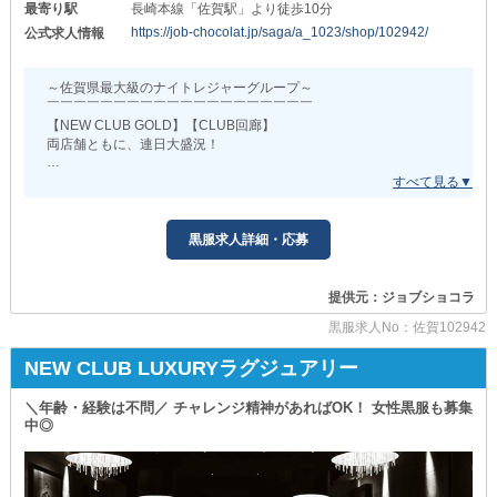
最寄り駅
長崎本線「佐賀駅」より徒歩10分
ドライバー
https://job-chocolat.jp/saga/a_1023/shop/102942/
公式求人情報
（ア）時給1,030円以上
┗━━━━━━━━━━━━━━━━━━━━┛
～佐賀県最大級のナイトレジャーグループ～
￣￣￣￣￣￣￣￣￣￣￣￣￣￣￣￣￣￣￣￣
当店は《昇給・昇格》を随時行っているうえ
【NEW CLUB GOLD】【CLUB回廊】
黒服スタッフには
両店舗ともに、連日大盛況！
珍しい《バック制度》を完備しています◎
佐賀で知らない人はいないほど
頑張りに応じて“プラスα”の手当が
圧倒的な知名度を誇ります。
基本給にどんどん追加されるので
高いモチベーションを維持しながら
また、テレビの取材・収録でも使われるような店舗で
黒服求人詳細・応募
業務に専念できるでしょう！
芸能人も多数ご来店！
話題性があるため、集客力は抜群です。
当店で稼いで
理想のライフスタイルを築きあげませんか？
提供元：ジョブショコラ
法令順守店なので
客引き・スカウトなどの違法行為は
黒服求人No：佐賀102942
━━━━━━━━━━━━━
ありません！
安心・安全の環境で
NEW CLUB LUXURYラグジュアリー
✦福利厚生も充実✦
高収入ワークを始めてみませんか？
❏連休取得が可能❏
＼年齢・経験は不問／ チャレンジ精神があればOK！ 女性黒服も募集
：：：：：：：：：：：：：：：：：：：：：：：：：：：
プライベートの時間もしっかり確保できます◎
中◎
気持ちのオンオフを切り替えながら
【CLUB 回廊（カイロウ）】
スキルアップに繋げましょう！
＼繁忙期に向けボーイさん＆ガールさんを急募／
❏社会保険を完備❏