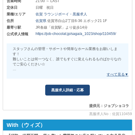
営業時間
21:00 ～ LAST
定休日
日曜 祝日
業種/エリア
佐賀 ラウンジボーイ・黒服求人
住所
佐賀県
佐賀市白山2丁目6-36 エポック21 1F
最寄り駅
JR各線「佐賀駅」より徒歩14分
https://job-chocolat.jp/saga/a_1023/shop/110459/
公式求人情報
スタッフさんの管理・サポートや簡単なホール業務をお願いしま
す！
難しいことは何一つなく、誰でもすぐに覚えられるものばかりなの
でご安心ください☆
『Lounge Ange（アンジュ）』
これまでのナイトワーク経験などは一切問いません！
また、シフトはアナタの生活に合わせて柔軟に対応可能です◎
黒服求人詳細・応募
先輩スタッフたちがイチから丁寧にサポートしますので知識やスキ
ルなどはゼロでOK★
この機会にぜひ勇気を出してご応募くださいね！
提供元：ジョブショコラ
気になってくださった方はぜひ「詳細ページ」までcheck。
黒服求人No：佐賀110459
みなさまからのご連絡を『Lounge Ange（アンジュ）』でお待ちし
ております。
With（ウィズ）