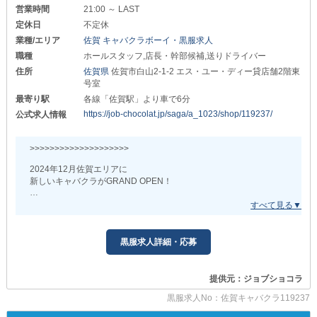
営業時間
21:00 ～ LAST
◇◆業界未経験者さんも活躍できる◆◇
定休日
不定休
業種/エリア
佐賀 キャバクラボーイ・黒服求人
当店では、ナイトワーク未経験者さんも大歓迎！
分からないことや不安なことがあっても
職種
ホールスタッフ,店長・幹部候補,送りドライバー
先輩スタッフが丁寧にフォローするので安心です◎
住所
佐賀県
佐賀市白山2-1-2 エス・ユー・ディー貸店舗2階東
“万全のサポート体制”でお迎えいたします。
号室
もちろん、当店での活躍に
最寄り駅
各線「佐賀駅」より車で6分
年齢や性別、経験は関係ありません！
https://job-chocolat.jp/saga/a_1023/shop/119237/
公式求人情報
空きポストも多数あるため
【スピード出世】も十分に可能です。
>>>>>>>>>>>>>>>>>>>>
頑張りや実績を適切に評価する当店で
あなたの力を存分に生かしませんか？
2024年12月佐賀エリアに
新しいキャバクラがGRAND OPEN！
_/_/_/_/_/_/_/_/_/_/_/_/_/_/_/_/_/_/_/_/_/_/_/_/_/_/_/
お店を一緒に盛り上げてくれる
◇◆安定したお給料をお約束◆◇
オープニングスタッフを募集中◎
*店長・幹部候補
>>>>>>>>>>>>>>>>>>>>
黒服求人詳細・応募
月給25万円以上＋インセンティブあり
経験の有無に関係なく“やってみたい”
*ホールスタッフ
そんな気持ちを持っている方を求めています！
月給20万円以上＋インセンティブあり
提供元：ジョブショコラ
しかも、新規店につき空きポストが多数◎
黒服求人No：佐賀キャバクラ119237
未経験スタートでもこちらの金額を保証◎
あなたの活躍に応じて
上記に加え【賞与】や【インセンティブ】のご用意もあり
どんどん上を目指せるタイミングです。