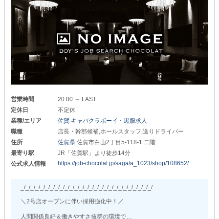
￣￣￣￣￣￣￣￣￣￣￣￣￣￣￣￣￣￣
特別なスキルや知識は必要ありません。
経験豊富なスタッフが仕事内容などをしっかりお教えします。
やる気や向上心のある方はすぐに活躍できる職場です！
長年積み上げてきた万全のサポート力で
皆さんを全力でフォロー！
未経験者さんも一から学べる環境が整っています。
Wワーク希望の方も大歓迎です！
出勤日や勤務時間の融通も利かせますので
お気軽にご相談ください。
営業時間
20:00 ～ LAST
定休日
不定休
また、業界経験のある方は
即戦力として活躍することができます。
業種/エリア
佐賀 キャバクラボーイ・黒服求人
職種
店長・幹部候補,ホールスタッフ,送りドライバー
■社用車の利用が可能■
￣￣￣￣￣￣￣￣￣￣￣
住所
佐賀県
佐賀市白山2丁目5-118-1 二階
正社員の方だけでなく、アルバイトの方も
最寄り駅
JR「佐賀駅」より徒歩14分
お使いいただけます！
https://job-chocolat.jp/saga/a_1023/shop/108652/
公式求人情報
免許証をご提示いただくだけですぐにご利用可能です◎
ご希望の方はお気軽にお声がけください！
_/_/_/_/_/_/_/_/_/_/_/_/_/_/_/_/_/_/_/_/_/_/_/_/_/_/_/
＝＝＝＝＝＝＝＝＝＝＝＝＝＝＝＝＝
＼2号店オープンに伴い採用強化中！／
◆◆―体験入社を受付中！―◆◆
人間関係良好＆働きやすさ抜群の環境で