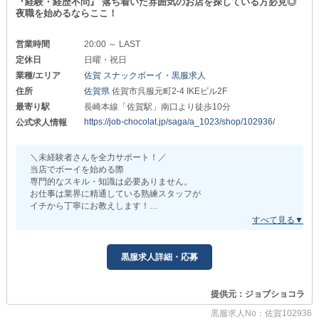
『経験・経歴不問』 落ち着いた雰囲気のお店を探している方必見◎
夜職を始めるならここ！
営業時間
20:00 ～ LAST
定休日
日曜・祝日
業種/エリア
佐賀 スナックボーイ・黒服求人
住所
佐賀県
佐賀市呉服元町2-4 IKEビル2F
最寄り駅
長崎本線「佐賀駅」南口より徒歩10分
https://job-chocolat.jp/saga/a_1023/shop/102936/
公式求人情報
＼未経験者さんを全力サポート！／
当店でボーイを始める際
専門的なスキル・知識は必要ありません。
お仕事は業界に精通している熟練スタッフが
イチから丁寧にお教えします！
【With（ウィズ）】
▼佐賀県”NO.1級“に働きやすいお店
黒服求人詳細・応募
【ウィズ】は何よりも現場の声を重視。
定期的にスタッフ・スタッフの意見を聞き
より快適にお仕事ができる環境作りに努めています！
提供元：ジョブショコラ
ノンストレスで働ける職場をお探しならぜひ当店へ。
黒服求人No：佐賀102936