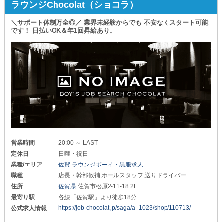
ラウンジChocolat（ショコラ）
更なる高収入を実現できる環境です！
…━━━━━━━━…
また、法人の経営する当店では
＼サポート体制万全◎／ 業界未経験からでも 不安なくスタート可能
給与の支払いが遅れるような事態もありません。
＼知識ゼロでも大丈夫／
です！ 日払いOK＆年1回昇給あり。
着実に稼げる環境をお望みであれば、当店がオススメです◎
入社後は店長や先輩スタッフが
_/_/_/_/_/_/_/_/_/_/_/_/_/_/_/_/_/_/_/_/_/_/_/_/_/_/_/
業務の流れやマナーをレクチャー。
「まずはお店の雰囲気を知りたい」
少しずつできることを増やしていき
「自分にもできそうか先に確認したい」
あなたのペースで“立派なスタッフ”に
そんな方には【体験入社】も受付中！
成長していきましょう◎
ご不明な点があれば事前に解消してみませんか？
/=/=/=/=/=/=/=/=/=/
皆さまからのご応募を心よりお待ちしております！
妃翠（ヒスイ）
_/_/_/_/_/_/_/_/_/_/_/_/_/_/_/_/_/_/_/_/_/_/_/_/_/_/_/
/=/=/=/=/=/=/=/=/=/
営業時間
20:00 ～ LAST
～募集職種はこちら～
定休日
日曜・祝日
●幹部候補：月給30万円～
業種/エリア
佐賀 ラウンジボーイ・黒服求人
●ホール（正）：月給25万円～
職種
店長・幹部候補,ホールスタッフ,送りドライバー
上記の金額からさらに《歩合給》が追加され
住所
佐賀県
佐賀市松原2-11-18 2F
業績に応じて《賞与》も支給します。
最寄り駅
各線「佐賀駅」より徒歩18分
また、あなたの活躍をきちんと評価し
https://job-chocolat.jp/saga/a_1023/shop/110713/
公式求人情報
《随時昇給・昇格》も実施！