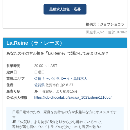
新規メンバーを大募集中！
サクッとお小遣いをGETできます。
黒服求人詳細・応募
「もうちょっと収入を増やしたい」
････━━━━━━━━━━━････
「効率良く稼げるバイトはないかな」
そんな方にも最適です！
今回の募集について
提供元：ジョブショコラ
経験・年齢・性別は問いません。
そのほか、全従業員共通で
黒服求人No：佐賀107862
『スピード昇給・昇格可能』
「夜職は初めてだけど興味がある」
『日払いに対応』『体験入社OK』など
「飲食業からステップアップしたい」
La.Reine（ラ・レーヌ）
嬉しい待遇を揃えています。
「女性黒服としてチャレンジしたい」
そんな方も大歓迎！
：：：：：：：：：：：：：：：：：：：：：：：：：：：
あなたのそのヤル気を『La.Reine』で活かしてみませんか？
┏━━━━━━━━━━━━━━━━━━━━━┓
まずは気軽にお問い合わせから！
営業時間
20:00 ～ LAST
些細な質問も受け付けているので
当店は、お客様にとって居心地がいいだけでなく
気兼ねなくご連絡ください。
スタッフ自身がストレスなく続けられる環境を
定休日
日曜日
たくさんの方にお会いできるのを
何よりも大切にしています。
業種/エリア
佐賀 キャバクラボーイ・黒服求人
楽しみにしています。
住所
佐賀県
佐賀市白山2-6-37
┗━━━━━━━━━━━━━━━━━━━━━┛
最寄り駅
JR「佐賀駅」より徒歩15分
働きやすさを感じてもらえるよう
https://job-chocolat.jp/saga/a_1023/shop/111056/
公式求人情報
待遇面も丁寧に整えていますので
ぜひこのままご覧ください◎
日曜日定休のため、家庭をお持ちの方や多趣味な方にオススメです
════════⊹⊱❖⊰⊹════════
☆
NEW CLUB LUXURY ラグジュアリー
JR「佐賀駅」より徒歩15分と駅から少し離れているので、
客層が落ち着いていてトラブルが少ないのも当店の魅力♪