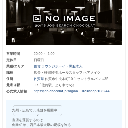
〈ホールスタッフ〉
正社員：月給20～25万円
アルバイト：時給1,500円以上
当店の業務に必要なものは“熱意”のみです。
入社後は研修期間があるため
技術をきちんと身に付けてから
実際のお仕事に移ることができます！
また、随時昇給・昇格や賞与あり◎
スキルや夜職経験がなくとも努力さえできれば
営業時間
20:00 ～ 1:00
どんどん給与はUPします。
定休日
日曜日
つまり…
業種/エリア
佐賀 ラウンジボーイ・黒服求人
【カトレア】なら基本給の分だけでなく
職種
店長・幹部候補,ホールスタッフ,ヘアメイク
『それ以上』をすぐに稼げるんです！
住所
佐賀県
佐賀市中央本町10-1 セントラルパレス3F
▼お財布に優しい待遇の数々▼
最寄り駅
JR「佐賀駅」より車で6分
https://job-chocolat.jp/saga/a_1023/shop/108244/
公式求人情報
①美味しいまかない付き
お仕事を頑張るのは大切ですが
╭━━━━━━━━━━━━━╮
何よりも自分の体が資本。
九州・広島で33店舗を展開中
特に夜職は不規則な生活になりがちなため
╰━━━━━━ｖ━━━━━━╯
栄養は取れるところで
当店を運営するのは
しっかり摂取していきましょう！
創業41年、西日本最大級の規模を誇る