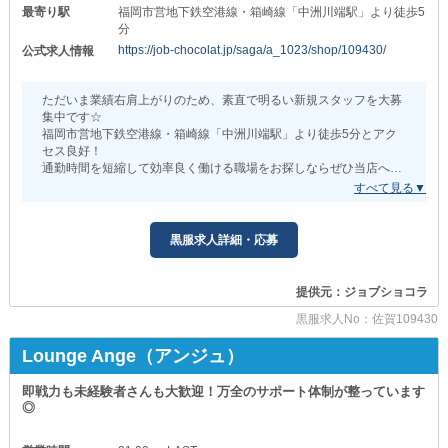
そのため、現時点で夜職の知識がない方でも問題ありません。
最寄り駅
福岡市営地下鉄空港線・箱崎線「中洲川端駅」より徒歩5
分
初心者でも有名店にふさわしい
https://job-chocolat.jp/saga/a_1023/shop/109430/
公式求人情報
ハイレベルなスキルを身に付けることができる環境です！
「あの時応募すればよかった…」
そう後悔する前に、お早めにご応募ください。
ただいま業績右肩上がりのため、素直で明るい新規スタッフを大募
集中です☆
福岡市営地下鉄空港線・箱崎線「中洲川端駅」より徒歩5分とアク
セス良好！
通勤時間を短縮して効率良く働ける職場をお探しならぜひ当店へ♪
『【中洲】Club New Ever（ニューエバー）』
充実の高待遇でナイトワーク経験を問わず「やる気」のある方を大
黒服求人詳細・応募
歓迎中です♪
業務は簡単なものから順番にレクチャーしていきますのでご安心く
ださい。
提供元：ジョブショコラ
ナイトワークデビューするなら『【中洲】Club New Ever（ニュー
エバー）』で決まり！
黒服求人No：佐賀109430
たくさんのお問い合わせをお待ちしております。
Lounge Ange（アンジュ）
即戦力も未経験者さんも大歓迎！万全のサポート体制が整っています
◎