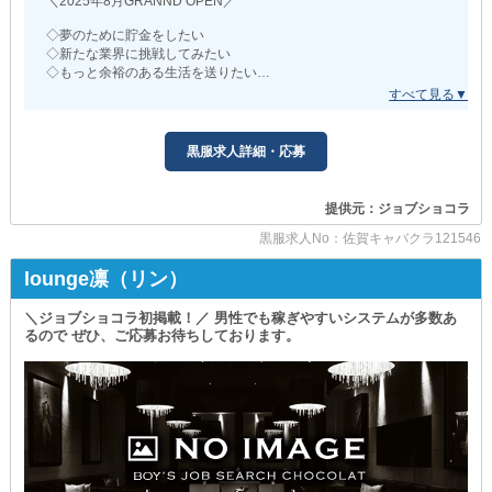
＼2025年8月GRANND OPEN／
╭━━━━━━━━━━━━━╮
頑張った分がしっかり反映されるので、効率重視で稼ぎたい方にピ
ご応募は随時受付中です
ッタリです。
◇夢のために貯金をしたい
╰━━━━━━ｖ━━━━━━╯
◇新たな業界に挑戦してみたい
少しでも興味を持っていただけた方は
◇もっと余裕のある生活を送りたい
◆未経験でもすぐにステップアップ可能
『体験入社』で事前に当店で働いてみませんか？
￣￣￣￣￣￣￣￣￣￣￣￣￣￣￣￣￣￣￣
実際の雰囲気/業務を確認してみてください◎
などなど、どんな理由でも構いません。
先輩スタッフが丁寧にサポート。
当店が責任を持ってサポートさせていただきます！
たくさんのご応募お待ちしています！
接客の基本や仕事の流れを一つずつ教えるので、未経験でも安心！
それでは、店舗でお会いいたしましょう。
まずは体験入社で、
黒服求人詳細・応募
あなたの“願い”を後押しし
お店の雰囲気やスタッフの雰囲気を確認してから決められます。
充実したナイトワークライフを送れるよう
全力でフォローすることをお約束。
提供元：ジョブショコラ
◆マイカー通勤もOK！
現在、女の子が揃ったので
￣￣￣￣￣￣￣￣￣￣￣￣
黒服求人No：佐賀キャバクラ121546
店舗スタッフの募集をスタート◎
通勤の負担もほとんどありません。
職場は居心地が良く、スタッフ同士の雰囲気も良好☆
lounge凛（リン）
佐賀エリアで夜職を始めたい方は
ぜひこの機会にご応募ください！
安心して働ける環境で、長く続けやすい！
＼ジョブショコラ初掲載！／ 男性でも稼ぎやすいシステムが多数あ
るので ぜひ、ご応募お待ちしております。
/=/=/=/=/=/=/=/=/=/
まずは体験入社からスタート可能。
JUPITER（ジュピター）
確実に稼げる環境を実感してください。
ご応募お待ちしております！
/=/=/=/=/=/=/=/=/=/
◇お給料について◇
◯店長・幹部候補：月給30万円～
〇ホールスタッフ：月給21万円～