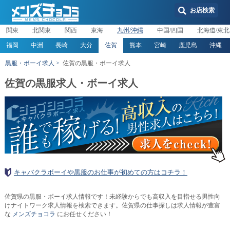
お店検索
関東
北関東
関西
東海
九州/沖縄
中国/四国
北海道/東北
福岡
中洲
長崎
大分
佐賀
熊本
宮崎
鹿児島
沖縄
黒服・ボーイ求人
佐賀の黒服・ボーイ求人
佐賀の黒服求人・ボーイ求人
キャバクラボーイや黒服のお仕事が初めての方はコチラ！
佐賀県の黒服・ボーイ求人情報です！未経験からでも高収入を目指せる男性向
けナイトワーク求人情報を検索できます。佐賀県の仕事探しは求人情報が豊富
な
メンズチョコラ
にお任せください！