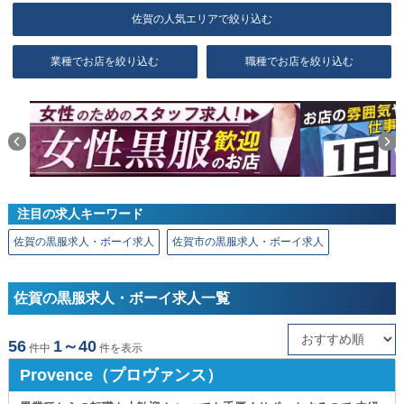
佐賀の人気エリアで絞り込む
業種でお店を絞り込む
職種でお店を絞り込む
注目の求人キーワード
佐賀の黒服求人・ボーイ求人
佐賀市の黒服求人・ボーイ求人
佐賀の黒服求人・ボーイ求人一覧
56
1～40
件中
件を表示
Provence（プロヴァンス）