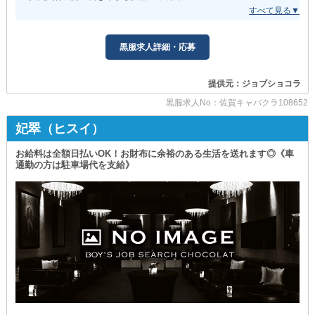
少しでもご興味を持ってくださった方や
あなたのことをお待ちしております！
店内やスタッフの雰囲気、仕事内容を
実際にチェックしてみたい方は
〓〓〓〓〓〓〓〓〓〓〓〓〓〓〓〓〓〓〓〓〓〓〓〓〓〓〓
ぜひお店へお越しください！
黒服求人詳細・応募
《AQVA（アクア）》
皆さまからのご応募を心よりお待ちしております。
〓〓〓〓〓〓〓〓〓〓〓〓〓〓〓〓〓〓〓〓〓〓〓〓〓〓〓
提供元：ジョブショコラ
∽∽∽∽∽∽∽∽∽∽∽∽∽∽∽∽∽∽∽∽∽∽∽∽∽∽∽
黒服求人No：佐賀キャバクラ108652
当店で働くなら“今”がチャンス。
妃翠（ヒスイ）
＜お得な特典が目白押し＞です！
(1)【入社お祝い金10万円】
お給料は全額日払いOK！お財布に余裕のある生活を送れます◎《車
お買い物好きの方は欲しかったものの購入費用に充てたり
通勤の方は駐車場代を支給》
堅実志向の方は万が一のために貯金したりと
使い道は完全にお任せ。
これから一緒に勤務するあなたへのプレゼントです◎
(2)【スーツ1着贈呈】
気持ち良く勤務してもらうため
様々な待遇をご用意している当店。
スーツを新調したい方にもピッタリの待遇です！
まずはお問い合わせからでもOKなので
お気軽にご連絡ください！
∽∽∽∽∽∽∽∽∽∽∽∽∽∽∽∽∽∽∽∽∽∽∽∽∽∽∽