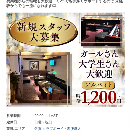
異業種からの転職も大歓迎！ いつでも手厚くサポートするので 未経
験からでも一流になれます◎
営業時間
20:00 ～ LAST
定休日
日曜・祝日
業種/エリア
佐賀 クラブボーイ・黒服求人