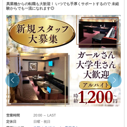
異業種からの転職も大歓迎！ いつでも手厚くサポートするので 未経
Provence（プロヴァンス）
験からでも一流になれます◎
∽∽∽∽∽∽∽∽∽∽∽∽∽∽∽∽∽∽∽∽
◆ホールスタッフ大募集◆
￣￣￣￣￣￣￣￣￣￣￣￣￣￣￣
╔════════════════╗
アルバイト：時給1,200円～
╚════════════════╝
上記に加えて《賞与》もあり。
みなさんの努力を正当に評価し
給与面へと反映させます！
「頑張ったのに全然稼げない…」
なんてこととは無縁です◎
高いモチベーションを保って
お仕事を続けられることでしょう。
＼アルバイトの方は／
《週2～3日》の短時間勤務も可能！
営業時間
20:00 ～ LAST
「昼職だけの収入だと少し不安…」
定休日
日曜・祝日
「将来のために今から貯金したい」
そんなWワークさんにもピッタリです。