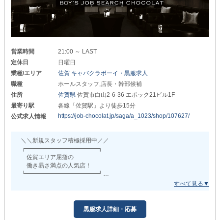
《正社員》
共に夢を叶えましょう！
店長・幹部候補
>>>>>>>>>>>>>>>>>>>>
⇒月給22万円※3ヶ月間研修あり
＼アルバイトも募集中／
幹部候補として採用された場合
平均給与24万円以上
◯ホールスタッフ：時給1,200円～＋歩合給
お仕事のモチベーションを
営業時間
21:00 ～ LAST
◯ドライバー：時給1,000円～＋歩合給
高く保てるのも魅力です！
定休日
日曜日
《週2日～3日》のシフトでもOKなので
業種/エリア
佐賀 キャバクラボーイ・黒服求人
┈┈┈┈┈┈┈┈┈┈┈┈┈┈┈
スキマ時間を活用して働けます◎
職種
ホールスタッフ,店長・幹部候補
《アルバイト》
>>>>>>>>>>>>>>>>>>>>
住所
佐賀県
佐賀市白山2-6-36 エポック21ビル1F
ホールスタッフ・ボーイ
最寄り駅
各線「佐賀駅」より徒歩15分
◆体験入社も随時受付中◆
送りドライバー
https://job-chocolat.jp/saga/a_1023/shop/107627/
公式求人情報
⇒時給1,300円以上
まずはお試しでお仕事してみませんか？
店内の気になるポイントをチェックして
特に“ドライバー”は
自分と合っている環境か確認してみましょう！
＼＼新規スタッフ積極採用中／／
直行・直帰での勤務のため
┏━━━━━━━━━━━━┓
夜間の副業としても人気のお仕事です！
少しでも気になった方はお気軽にご連絡ください。
佐賀エリア屈指の
働き易さ満点の人気店！
また、お給料の《日払い》あり◎
┗━━━━━━━━━━━━┛
その日の頑張りを即日受け取れるのは
魅力的なポイントです。
只今、当店を盛り上げてくれる新しい仲間を募集中です◎
高待遇×高収入のお店を探している方、必見！
✦ː──────────
黒服求人詳細・応募
＊:;;::;;:＊:;;::;;:＊:;;::;;:＊:;;::;;:＊:;;::;;:＊
■ 福利厚生もあり ■