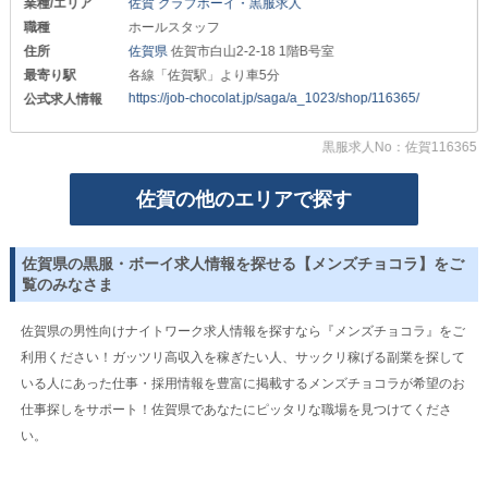
業種/エリア
佐賀 クラブボーイ・黒服求人
職種
ホールスタッフ
スキマ時間を上手く使いながら
効率良く稼いでみてください◎
住所
佐賀県
佐賀市白山2-2-18 1階B号室
最寄り駅
各線「佐賀駅」より車5分
∽∽∽∽∽∽∽∽∽∽∽∽∽∽∽∽∽∽∽∽
https://job-chocolat.jp/saga/a_1023/shop/116365/
公式求人情報
最後まで読んでいただき
ありがとうございました！
黒服求人No：佐賀116365
少しでも気になった方は
《体験入社》まで。
佐賀の他のエリアで探す
本入社する前に
営業中の雰囲気や業務の流れを見て
“本当に自分に合った職場なのか”を
佐賀県の黒服・ボーイ求人情報を探せる【メンズチョコラ】をご
確かめることができるのが魅力です！
覧のみなさま
これでミスマッチも防げます◎
それでは【プロヴァンス】でお会いしましょう。
佐賀県の男性向けナイトワーク求人情報を探すなら『メンズチョコラ』をご
たくさんのご応募をお待ちしております！
利用ください！ガッツリ高収入を稼ぎたい人、サックリ稼げる副業を探して
いる人にあった仕事・採用情報を豊富に掲載するメンズチョコラが希望のお
仕事探しをサポート！佐賀県であなたにピッタリな職場を見つけてくださ
い。