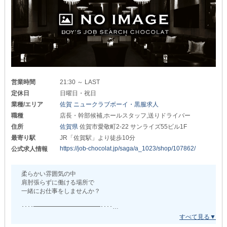
￣￣￣￣￣￣￣￣￣￣￣￣￣￣￣￣￣￣￣￣￣￣
万が一の怪我や事故に備えられる環境です。
女性スタッフも多数在籍！
安心感に包まれながらお仕事できます◎
スタッフ経験者さんの転職も大歓迎です。
＼まずは体験入社へ／
佐賀TOPクラスの高待遇でお迎え！
未経験者さんのご応募もお待ちしています。
バイトデビューさんも
異業種からの転職者さんも大歓迎です！
「もっと稼げる仕事を探している」
「ナイトワークに興味がある」
最初は何も分からなくて当たり前。
そんな異業種からの転職も大歓迎！
業務内容は丁寧にお教えするので
営業時間
21:30 ～ LAST
グループ店ならではの
不安に思わずお気軽にご応募＆ご連絡くださいませ♪
定休日
日曜日・祝日
充実したサポート体制があるので
初心者さんも少しずつ慣れていけます。
たくさんのお問い合わせを心からお待ちしております。
業種/エリア
佐賀 ニュークラブボーイ・黒服求人
職種
店長・幹部候補,ホールスタッフ,送りドライバー
：：：：：：：：：：：：：：：：：：：：：：：：：：：
住所
佐賀県
佐賀市愛敬町2-22 サンライズ55ビル1F
◆◇高待遇が目白押し◇◆
最寄り駅
JR「佐賀駅」より徒歩10分
￣￣￣￣￣￣￣￣￣￣￣￣
https://job-chocolat.jp/saga/a_1023/shop/107862/
公式求人情報
《店長・幹部候補》《ホールスタッフ》
《送りドライバー》を同時募集中！
ドライバー勤務の方にはガソリン代支給！
柔らかい雰囲気の中
正社員の方は『社会保険』がつくため
肩肘張らずに働ける場所で
万が一のケガや病気に備えられます。
一緒にお仕事をしませんか？
『寮』のご用意も可能です。
････━━━━━━━━━━━････
また、アルバイトの方は
『かけもち』や『週2～3日』の勤務もOK！
現在、繁忙期につき
忙しいプライベートの合間に