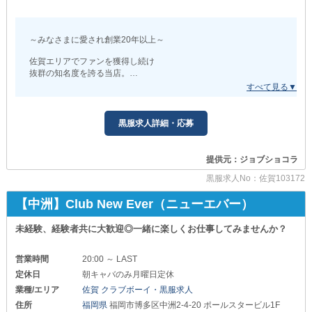
╰━━━━━━ｖ━━━━━━╯
働き方や人間関係などを
～みなさまに愛され創業20年以上～
自分の目でチェックできるので
安心して一歩を踏み出せます◎
佐賀エリアでファンを獲得し続け
抜群の知名度を誇る当店。
あなたのご応募を心よりお待ちしています！
この度、気持ちを新たに
リニューアルオープンいたします！
黒服求人詳細・応募
より良いスタート切るため
新規スタッフを大募集中です◎
提供元：ジョブショコラ
安心安全の有名店で働ける絶好の機会を
ぜひ、お見逃しなく。
黒服求人No：佐賀103172
＋＋＋＋＋＋＋＋＋＋＋＋＋＋
【中洲】Club New Ever（ニューエバー）
【MONA（モナ）】
未経験、経験者共に大歓迎◎一緒に楽しくお仕事してみませんか？
＋＋＋＋＋＋＋＋＋＋＋＋＋＋
営業時間
20:00 ～ LAST
■ゼロからでも一流へ■
定休日
朝キャバのみ月曜日定休
業種/エリア
佐賀 クラブボーイ・黒服求人
入社後は、先輩社員の丁寧な研修により
業務をレクチャーします◎
住所
福岡県
福岡市博多区中洲2-4-20 ポールスタービル1F