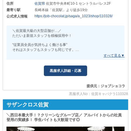
住所
佐賀県
佐賀市中央本町10-1 セントラルパレス2F
随時昇格・昇格ありであなたの頑張りを
確実にお給料に還元します◎
最寄り駅
長崎本線「佐賀駅」より徒歩19分
前のお店で正当に評価されなかった方もご安心を！
https://job-chocolat.jp/saga/a_1023/shop/110328/
公式求人情報
■□■将来も全力サポート■□■
＼佐賀最大級の大型店舗が…／
独立支援制度があるお店です◎
ただいま新規スタッフを積極採用中！
どうぞ独自の経営メソッドを
未来のあなたのお店にご活用ください！
“従業員全員が気持ちよく働ける事”
気になった事はできる限りお答えします。
それはスタッフもスタッフも同じです。
当店は、優しい店長を始めとして
❖❖❖アルバイトも同時募集中❖❖❖❖
気さくで人柄の良いメンバーばがり！
時給＊1,200円～
何でも相談しやすい環境なので
黒服求人詳細・応募
一人で悩みを抱え込んでしまう方はいません。
週2・3日の掛け持ち勤務でも構いません！
昼のバイトより稼ぎやすいのでオススメ◎
夜職といえば給与に注目しがちですが
提供元：ジョブショコラ
『居心地の良さ』という点も
❖❖❖❖❖❖❖❖❖❖❖❖❖❖❖❖❖❖
お店選びでは重要なポイントです！
黒服求人No：佐賀キャバクラ110328
＼気になったらご連絡を／
/////////////////////////////////////////////////
あなたとお会いできる日を
サザンクロス佐賀
スタッフ一同心よりお待ちしています！
【New club Cattleya（カトレア）】
一緒にさらなる高みを目指しましょう！
╲西日本最大手！？クリーンなグループ店／ アルバイトからの社員
/////////////////////////////////////////////////
登用の実績多！ 学生バイトも大歓迎です◎
▼しっかり稼げる環境▼