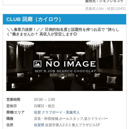
提供元：ジョブショコラ
＼アルバイトも募集中／
「さらにスキルアップしたい」
⇒時給1,200円～
このような方はぜひご応募ください◎
黒服求人No：佐賀110451
シフトは《週2～3日》でOK！
また年齢や性別も問いません！
CLUB 回廊（カイロウ）
学生さんやWワークさんに
《40代・50代》の経験者さんも
オススメの雇用形態です◎
裏方で活躍したい女性も大歓迎です。
＼＼集客力抜群！／／ 圧倒的知名度と話題性を持つお店で “誇らし
く”働きませんか？ 高収入が安定します◎
…━━━━━━━━…
手厚いサポート体制のなか
1人ひとりが想いを伝え合える環境を
～体験入社は随時受付中～
ご用意しているので
お試しアルバイトをしてみて
ぜひ一歩を踏み出してくださいませ！
自分と合ってる環境かチェックしてみましょう！
少しでも気になった方はお気軽にご連絡ください。
◤◢◤◢◤◢◤◢◤◢◤◢◤◢
lounge凛（リン）
◤◢◤◢◤◢◤◢◤◢◤◢◤◢
┏━━━━━━━━━━━━━━━━━━━━┓
✦募集内容について✦
営業時間
20:00 ～ 1:00
店長・幹部候補
定休日
日曜日・祝日
（正）月給30万円以上＋各種バック
業種/エリア
佐賀 クラブボーイ・黒服求人
ホールスタッフ
職種
店長・幹部候補,ホールスタッフ,送りドライバー
（正）月給20万円以上＋各種バック
住所
佐賀県
佐賀市唐人2-2-1 唐人プラザビル1F
（ア）時給1,200円以上＋各種バック