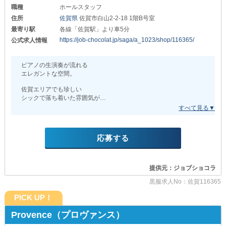
職種
ホールスタッフ
住所
佐賀県
佐賀市白山2-2-18 1階B号室
最寄り駅
各線「佐賀駅」より車5分
https://job-chocolat.jp/saga/a_1023/shop/116365/
公式求人情報
ピアノの生演奏が流れる
エレガントな空間。
佐賀エリアでも珍しい
シックで落ち着いた雰囲気が
魅力のお店です！
そんな当店で一緒に働いてくれる
新規スタッフを大募集中◎
応募する
経験・性別は問いません。
お仕事内容は先輩が
イチから丁寧にレクチャーします！
提供元：ジョブショコラ
従業員同士の仲が良く
黒服求人No：佐賀116365
アットホームな空気が流れているので
新人さんもすぐ馴染めること
PICK UP！
間違いありません◎
Provence（プロヴァンス）
∽∽∽∽∽∽∽∽∽∽∽∽∽∽∽∽∽∽∽∽