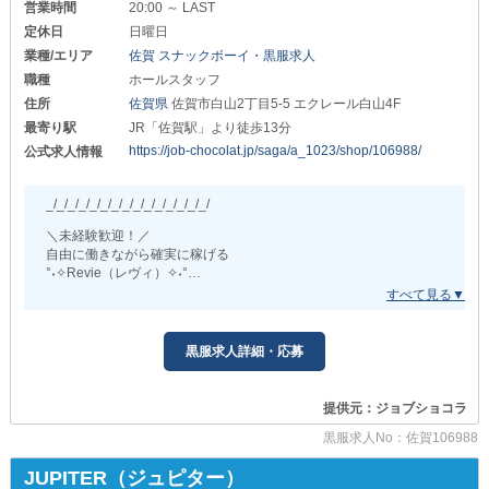
月給50万円以上 月給30万円以上
営業時間
20:00 ～ LAST
ぜひお気軽にお問い合わせください。
定休日
日曜日
上記をベースに、一人ひとりの頑張りに応じて
随時『昇給・昇格』を実施！
業種/エリア
佐賀 スナックボーイ・黒服求人
さらに『賞与』『売上ボーナス』も加算し
職種
ホールスタッフ
圧倒的な稼ぎやすさをお約束します◎
住所
佐賀県
佐賀市白山2丁目5-5 エクレール白山4F
＞＞空きポスト多数＜＜
最寄り駅
JR「佐賀駅」より徒歩13分
事業拡大中の当グループだから
https://job-chocolat.jp/saga/a_1023/shop/106988/
公式求人情報
あなたの努力次第では“業界未経験”でも
上位ポストも叶うんです！
_/_/_/_/_/_/_/_/_/_/_/_/_/_/_/
╭━━━━━━━━━━━╮
アルバイトも大歓迎
＼未経験歓迎！／
╰━━━━━ｖ━━━━━╯
自由に働きながら確実に稼げる
°˖✧Revie（レヴィ）✧˖°
ホールスタッフ ヘアメイク
￣￣￣￣￣￣￣￣ ￣￣￣￣￣￣
_/_/_/_/_/_/_/_/_/_/_/_/_/_/_/
時給1,700円以上 時給4,000円以上
黒服求人詳細・応募
「ナイトレジャー業界に挑戦したい」
シフトは『週2～3回』でもOKです。
「もっと高収入を目指したい」
私生活を優先できるので
「お仕事のしやすさを重視したい」
学生さんのバイトにも打ってつけ！
どんな要望にもお応えできる環境をお約束します！
提供元：ジョブショコラ
また、アルバイトからの社員登用の実績も多数あり
黒服求人No：佐賀106988
“スタッフへの気配りも欠かさない”
実際に役職まで出世したスタッフがいます◎
優しいママがいるから居心地も抜群です◎
JUPITER（ジュピター）
▬▬ι══════════════ι▬▬