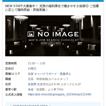
『どうしたら快適に働けるのか』を
■ 大手グループだからこその魅力 ■
しっかり考えて配慮しています！
NEW STAFF大募集中！ 充実の福利厚生で働きやすさ抜群◎ ご活躍
に応じて随時昇給・昇格実施！
「夜職業界を健全にしていく」
完全未経験の方でもすぐに馴染めますよ◎
これを目標としている当体制！
『残業』『飲み営業』『キャッチ＆スカウト行為』
◆出勤の自由度も高い！
⇒これらは“全て禁止”で徹底しています。
￣￣￣￣￣￣￣￣￣￣￣￣
自由なシフトで、自分のペースに合わせて働けます。
さらに、スタッフが快適に過ごせるよう
Wワーク歓迎、土曜だけの勤務もOK！
『ITシステム業務ツール』を導入◎
余計な仕事が発生せず生産性が上がるため
短時間勤務でも効率よく稼げるので、
メリハリのある働き方を実現しました◎
生活リズムを崩さずに働けます♪
▬▬ι══════════════ι▬▬
初めてでも体験入社で職場の雰囲気を確認できるので、
安心してスタートできますよ!!
■ 遠方にお住いの方にもオススメ ■
経験者は優遇もあり、高収入も狙えます！
営業時間
21:00 ～ 1:00
即日入居が可能な『寮』を完備しており
定休日
日曜日
面倒な手続きや物件探しを省けるのも魅力の一つ！
◆スタートからしっかり稼げる！
業種/エリア
佐賀 キャバクラボーイ・黒服求人
スムーズに新生活を始められます◎
￣￣￣￣￣￣￣￣￣￣￣￣￣￣￣￣
職種
店長・幹部候補,ホールスタッフ
日払い対応OKなので、
✓そろそろ実家を出て自立したい方や
住所
佐賀県
佐賀市白山2-6-36 エポックビル1F
働いたその日に現金を手に入れられます!!
✓お部屋の更新時期が近くて転居をお考えの方も
最寄り駅
各線「佐賀駅」より車で6分
ぜひ、お気軽に【サザンクロス】へお越しくださいませ。
効率よく稼げて、出勤ペースは自由に調整可能◎
https://job-chocolat.jp/saga/a_1023/shop/121546/
公式求人情報
お仕事・お部屋を一気に手に入れ
Wワークの方も、本業優先で無理なく働けます！
清々しく新生活を始められます！
経験者やスキルを持っている方にはさらに優遇あり！