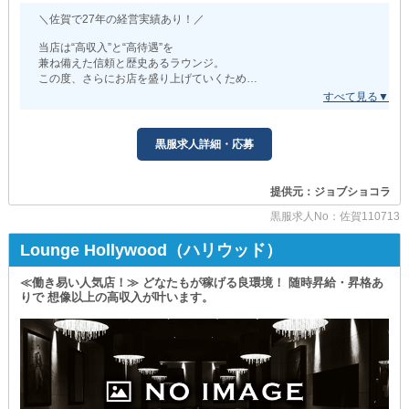
実際に未経験スタートの方も
どんどん収入をUPしています◎
＼佐賀で27年の経営実績あり！／
努力が目に見えるもので還元されるため
当店は“高収入”と“高待遇”を
しっかりやりがいを持って働けるんです！
兼ね備えた信頼と歴史あるラウンジ。
この度、さらにお店を盛り上げていくため
そのほかにも…
新規スタッフを募集します◎
◯お給料は完全日払い
◯駐車場代の支給あり
当店が環境作りにおいて最も重視しているのは
“従業員の満足度”！
黒服求人詳細・応募
━━━━━━━━━━
働きやすさを常に追求しており、定着率の良さも自慢です。
◆私生活も充実できる◆
もちろん《研修制度》や《サポート体制》も万全！
提供元：ジョブショコラ
業界未経験者さんも不安なく始められますよ◎
「稼ぎたいけど、ちゃんと休みたい」
心配な事や疑問があれば、私たちと一緒に解決していきましょう。
黒服求人No：佐賀110713
そんな思いをお持ち方に朗報◎
✦ː──────────
Lounge Hollywood（ハリウッド）
【ヒスイ】は《週休2日制》を採用しています。
プライベートを優先したい方も
ガールさんも同時募集中！
メリハリを付けて働けたい方にも嬉しいポイント！
≪働き易い人気店！≫ どなたもが稼げる良環境！ 随時昇給・昇格あ
【ラウンジChocolat（ショコラ）】
りで 想像以上の高収入が叶います。
━━━━━━━━━━
✦ː──────────
私たちが追い求める“満足度”は
◆あなたの夢をサポート◆
“稼ぎやすさ”という点も重要視！
後々、自分のお店を持ちたい方へ
当店なら正社員・アルバイト問わず
経営に必要なスキルやノウハウをレクチャーします。
安定して高収入を得られます。
働きながら様々な知識を身に着けて