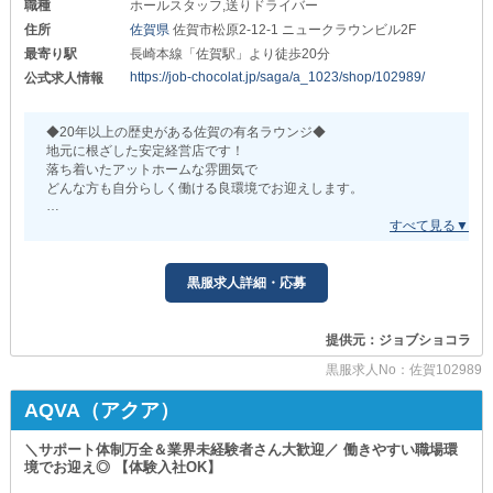
職種
ホールスタッフ,送りドライバー
住所
佐賀県
佐賀市松原2-12-1 ニュークラウンビル2F
最寄り駅
長崎本線「佐賀駅」より徒歩20分
https://job-chocolat.jp/saga/a_1023/shop/102989/
公式求人情報
◆20年以上の歴史がある佐賀の有名ラウンジ◆
地元に根ざした安定経営店です！
落ち着いたアットホームな雰囲気で
どんな方も自分らしく働ける良環境でお迎えします。
【ラウンジKOYUKI-こゆき-】
一緒に頑張ってくれる新しい仲間を募集中です！
経験・年齢・性別は一切問いません◎
黒服求人詳細・応募
シックな大人の空間で一緒に働きませんか？
＝＝＝＝＝＝＝＝＝＝＝＝＝＝＝＝＝
提供元：ジョブショコラ
■良客層で誰もが働きやすい店舗■
黒服求人No：佐賀102989
￣￣￣￣￣￣￣￣￣￣￣￣￣￣￣￣
佐賀エリアのお客様を中心に
AQVA（アクア）
落ち着いた常連の方が多くご来店されます。
ナイトワーク業界で働くのが初めての方だけでなく
＼サポート体制万全＆業界未経験者さん大歓迎／ 働きやすい職場環
接客業の勤務経験がない方も安心◎
境でお迎え◎ 【体験入社OK】
■誰もが最初は未経験からのスタート■