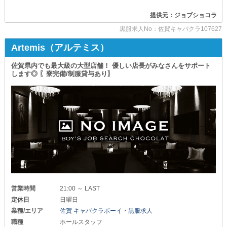
～どなたでも飛躍できる～
✦ː──────────
提供元：ジョブショコラ
【Hollywood（ハリウッド）】
■ 無理なく勤務できる ■
黒服求人No：佐賀キャバクラ107627
＊:;;::;;:＊:;;::;;:＊:;;::;;:＊:;;::;;:＊:;;::;;:＊
当店は定休日の日曜・祝日に加えて
Artemis（アルテミス）
お正月とお盆休みも設けています！
■□■経歴は関係なし■□■
また、1週間ごとのシフト制なので
これまでのあなたの学歴・スキルは関係ありません。
佐賀県内でも最大級の大型店舗！ 優しい店長がみなさんをサポート
スキマ時間を利用して＋αの収入を得ることが可能です◎
それよりも大事なのはこれからの『未来』だと考えています！
します◎ 〖寮完備/制服貸与あり〗
✦ː──────────
「他業種をやってみたい」
「今のお店より稼ぎたい」
■ 遠方からのご応募、大歓迎 ■
「同年代と差をつけたい」
志望動機は何でもOK◎
当店では快適な《寮》を探すお手伝いもしています。
ご実家からの自立や引っ越しをお考えの方は
基礎的なルールからしっかりお教えするから
お気軽にご相談くださいね！
安心して当店をお選びください！
疑問点が聞きやすいアットホームな空気感で
✦ː──────────
あなたをお待ちしています◎
実は…当店の待遇の充実度はこんなものではありません。
■□■高収入をお約束■□■
ここには書ききれなかったメリットが
まだまだたくさんあるんです◎
ホール＊23万円～
営業時間
21:00 ～ LAST
【ショコラ】の事が気になっている方は
定休日
日曜日
日払い可能だからその日のうちに
ぜひお気軽にご連絡ください！
業種/エリア
佐賀 キャバクラボーイ・黒服求人
すぐにお財布が潤うのも嬉しいポイントです！
あなたと一緒に働ける日を楽しみにしております◎
職種
ホールスタッフ
また【ハリウッド】の強みといえばスピード出世が叶うところ！