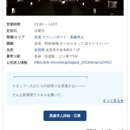
あなたの活躍に応じて
《随時昇給・昇格》を実施。
どんどんお給料がUPするので
上記の金額はあくまでスタート給！
営業時間
21:00 ～ LAST
「今よりももっと稼ぎたい」
定休日
日曜日
そんな方にピッタリの環境です。
業種/エリア
佐賀 ラウンジボーイ・黒服求人
職種
店長・幹部候補,ホールスタッフ,送りドライバー
>>>>>>>>>>>>>>>>>>>>
住所
佐賀県
佐賀市中央本町4-7 1F
◇福利厚生について◇
最寄り駅
各線「佐賀駅」より車で5分
■社会保険完備■
https://job-chocolat.jp/saga/a_1023/shop/110451/
公式求人情報
もしもの怪我や病気をした際も、適切な保障を受けられます。
長期的に勤務する予定の方に嬉しいポイントです！
┏━━━━━━━━━━━━━━━━━━━━┓
■快適すぎる環境作り■
当店ではキャストのみならず、スタッフも《送り》を利用可能◎
スタッフ一人ひとりの頑張りを見逃さない――
退勤後お車でご自宅まで安全に送り届けます！
そんな良環境でスキルを磨いて
■しっかり休暇が取れる■
高収入を実現しませんか？
夜職では珍しい《週休2日制》を採用。
┗━━━━━━━━━━━━━━━━━━━━┛
しっかりメリハリをつけて働けるから、プライベートも充実できま
す！
黒服求人詳細・応募
＼新規メンバーを積極採用中です！／
夜職経験問わずお迎えしているので
…━━━━━━━━…
「他業種から転職したい」