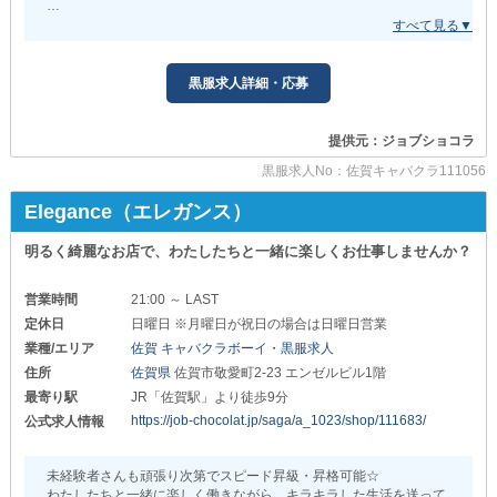
════════⊹⊱❖⊰⊹════════
『La.Reine（ラ・レーヌ）』
◤￣￣￣￣￣￣￣￣￣￣￣￣￣￣￣￣￣￣
未経験からでもすぐに高収入GETを目指せる『La.Reine（ラ・レー
＜募集職種と給与について＞
ヌ）』♪
黒服求人詳細・応募
そんなお店で、ただいま業績好調のため新規スタッフを募集してい
■店長・幹部候補■
ます。
月給30万円～
お任せするのは、お客様のテーブルへ交換物やドリンクの配膳を行
提供元：ジョブショコラ
う簡単なホール業務です☆
■ホールスタッフ■
黒服求人No：佐賀キャバクラ111056
正社員：月給25万円～
まずは一度面接で目標や希望を聞かせてください！
アルバイト： 時給1,400円～
たくさんのご応募をお待ちしております。
Elegance（エレガンス）
……………………………………………
明るく綺麗なお店で、わたしたちと一緒に楽しくお仕事しませんか？
《昇給・昇格》については
日々の頑張りや姿勢を
しっかりと評価のうえ“随時実施”！
営業時間
21:00 ～ LAST
定休日
日曜日 ※月曜日が祝日の場合は日曜日営業
努力が目に見える形で反映されるため
業種/エリア
佐賀 キャバクラボーイ・黒服求人
やりがいをもって取り組める環境です。
住所
佐賀県
佐賀市敬愛町2-23 エンゼルビル1階
キャリアップを目指したい方にも
最寄り駅
JR「佐賀駅」より徒歩9分
うってつけの職場と言えます◎
https://job-chocolat.jp/saga/a_1023/shop/111683/
公式求人情報
＿＿＿＿＿＿＿＿＿＿＿＿＿＿＿＿＿＿◢
◤￣￣￣￣￣￣￣￣￣￣￣￣￣￣￣￣￣￣
未経験者さんも頑張り次第でスピード昇級・昇格可能☆
当店の働きやすさを
わたしたちと一緒に楽しく働きながら、キラキラした生活を送って