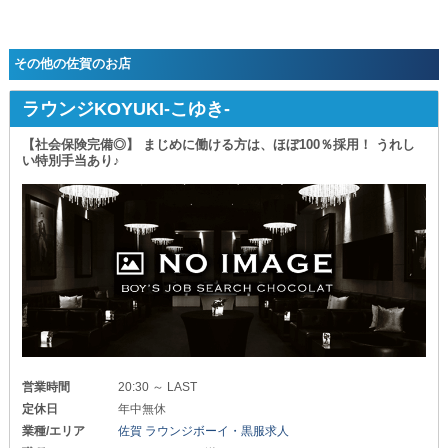
その他の佐賀のお店
ラウンジKOYUKI-こゆき-
【社会保険完備◎】 まじめに働ける方は、ほぼ100％採用！ うれし
い特別手当あり♪
営業時間
20:30 ～ LAST
定休日
年中無休
業種/エリア
佐賀 ラウンジボーイ・黒服求人