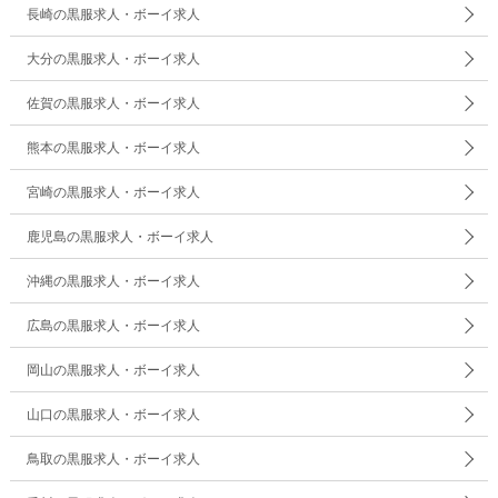
長崎の黒服求人・ボーイ求人
大分の黒服求人・ボーイ求人
佐賀の黒服求人・ボーイ求人
熊本の黒服求人・ボーイ求人
宮崎の黒服求人・ボーイ求人
鹿児島の黒服求人・ボーイ求人
沖縄の黒服求人・ボーイ求人
広島の黒服求人・ボーイ求人
岡山の黒服求人・ボーイ求人
山口の黒服求人・ボーイ求人
鳥取の黒服求人・ボーイ求人