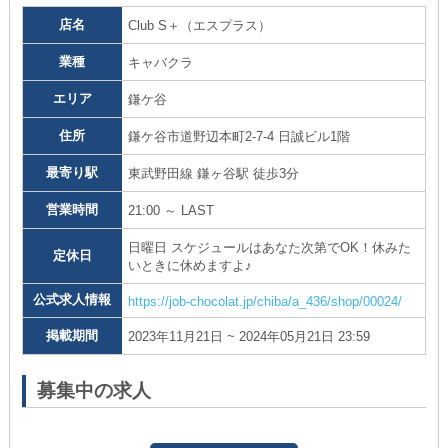
店名
Club S＋（エスプラス）
業種
キャバクラ
エリア
鎌ケ谷
住所
鎌ケ谷市道野辺本町2-7-4 日誠ビル1階
最寄り駅
東武野田線 鎌ヶ谷駅 徒歩3分
営業時間
21:00 ～ LAST
日曜日 スケジュールはあなた次第でOK！休みた
定休日
いときに休めますよ♪
公式求人情報
https://job-chocolat.jp/chiba/a_436/shop/00024/
掲載期間
2023年11月21日 ~ 2024年05月21日 23:59
募集中の求人