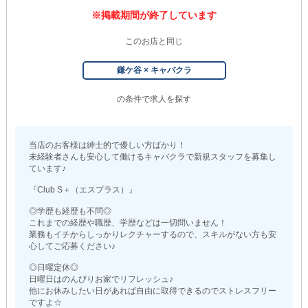
※掲載期間が終了しています
このお店と同じ
鎌ケ谷 × キャバクラ
の条件で求人を探す
当店のお客様は紳士的で優しい方ばかり！
未経験者さんも安心して働けるキャバクラで新規スタッフを募集し
ています♪
『Club S＋（エスプラス）』
◎学歴も経歴も不問◎
これまでの経歴や職歴、学歴などは一切問いません！
業務もイチからしっかりレクチャーするので、スキルがない方も安
心してご応募ください♪
◎日曜定休◎
日曜日はのんびりお家でリフレッシュ♪
他にお休みしたい日があれば自由に取得できるのでストレスフリー
ですよ☆