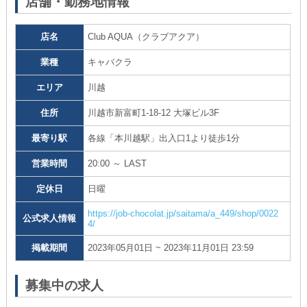
店舗・勤務地情報
店名
Club AQUA（クラブアクア）
業種
キャバクラ
エリア
川越
住所
川越市新富町1-18-12 大塚ビル3F
最寄り駅
各線「本川越駅」出入口1より徒歩1分
営業時間
20:00 ～ LAST
定休日
日曜
https://job-chocolat.jp/saitama/a_449/shop/0022
公式求人情報
4/
掲載期間
2023年05月01日 ~ 2023年11月01日 23:59
募集中の求人