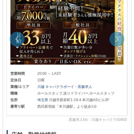
営業時間
20:00 ～ LAST
定休日
日曜
業種/エリア
川越 キャバクラボーイ・黒服求人
職種
ホールスタッフ,送りドライバー,ホールスタッフ
住所
埼玉県
川越市新富町1-19-4 本川越ASビル3F
最寄り駅
西武新宿線「本川越駅」より徒歩1分
黒服求人No：川越キャバクラ00800
14