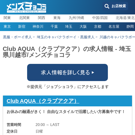
お店検索
関東
北関東
関西
東海
九州/沖縄
中国/四国
北海道/東北
東京
新宿
神奈川
千葉
埼玉
大阪
京都
名古屋
静岡
黒服・ボーイ求人
埼玉のキャバクラボーイ・黒服求人
川越のキャバクラボ
Club AQUA（クラブアクア）の求人情報 - 埼玉
県川越市/メンズチョコラ
※提供元「ジョブショコラ」にアクセスします
Club AQUA（クラブアクア）
お休みの融通がきく！ 自由なスタイルで活躍したい方募集中です！
営業時間
20:00 ～ LAST
定休日
日曜