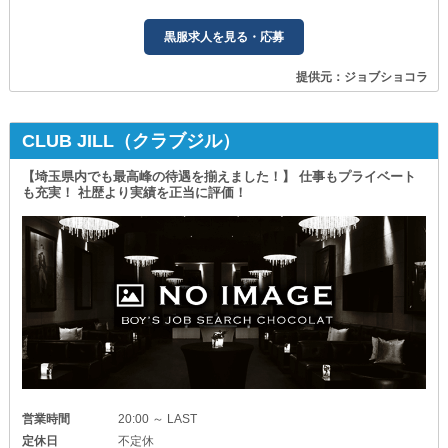
黒服求人を見る・応募
提供元：ジョブショコラ
CLUB JILL（クラブジル）
【埼玉県内でも最高峰の待遇を揃えました！】 仕事もプライベート
も充実！ 社歴より実績を正当に評価！
営業時間
20:00 ～ LAST
定休日
不定休