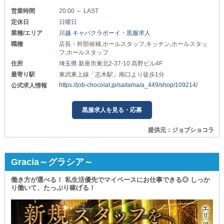
営業時間
20:00 ～ LAST
定休日
日曜日
業種/エリア
川越 キャバクラボーイ・黒服求人
職種
店長・幹部候補,ホールスタッフ,キッチン,ホールスタッ
フ,ホールスタッフ
住所
埼玉県
新座市東北2-37-10 高野ビル4F
最寄り駅
東武東上線「志木駅」南口より徒歩1分
https://job-chocolat.jp/saitama/a_449/shop/109214/
公式求人情報
黒服求人を見る・応募
提供元：ジョブショコラ
Gracia～グラシア～
働き方が選べる！ 私生活優先でマイペースにお仕事できる◎ しっか
り働いて、たっぷり稼げる！