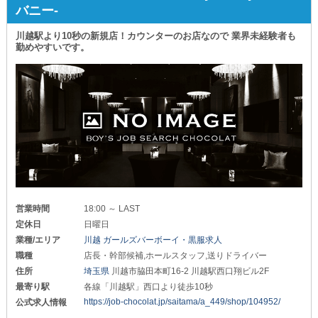
バニー-
川越駅より10秒の新規店！カウンターのお店なので 業界未経験者も
勤めやすいです。
営業時間
18:00 ～ LAST
定休日
日曜日
業種/エリア
川越 ガールズバーボーイ・黒服求人
職種
店長・幹部候補,ホールスタッフ,送りドライバー
住所
埼玉県
川越市脇田本町16-2 川越駅西口翔ビル2F
最寄り駅
各線「川越駅」西口より徒歩10秒
https://job-chocolat.jp/saitama/a_449/shop/104952/
公式求人情報