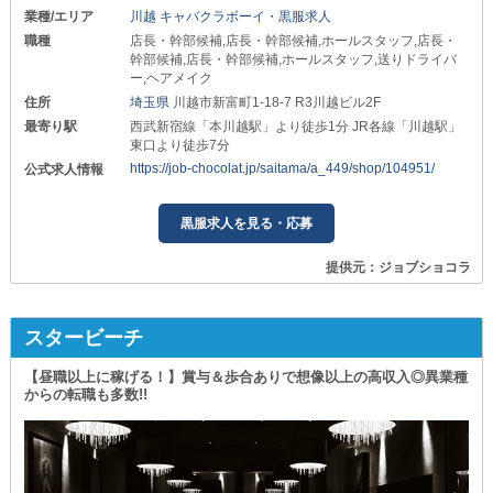
業種/エリア
川越 キャバクラボーイ・黒服求人
職種
店長・幹部候補,店長・幹部候補,ホールスタッフ,店長・
幹部候補,店長・幹部候補,ホールスタッフ,送りドライバ
ー,ヘアメイク
住所
埼玉県
川越市新富町1-18-7 R3川越ビル2F
最寄り駅
西武新宿線「本川越駅」より徒歩1分 JR各線「川越駅」
東口より徒歩7分
https://job-chocolat.jp/saitama/a_449/shop/104951/
公式求人情報
黒服求人を見る・応募
提供元：ジョブショコラ
スタービーチ
【昼職以上に稼げる！】賞与＆歩合ありで想像以上の高収入◎異業種
からの転職も多数!!