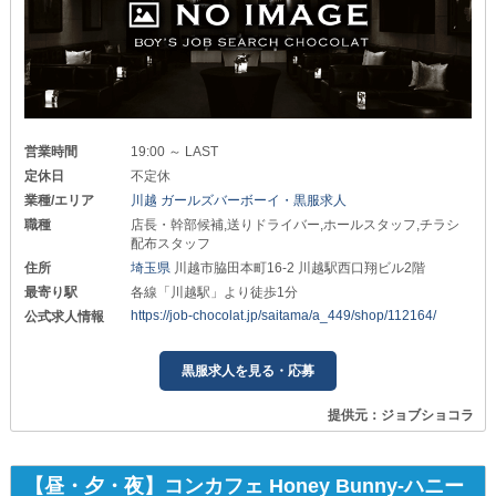
営業時間
19:00 ～ LAST
定休日
不定休
業種/エリア
川越 ガールズバーボーイ・黒服求人
職種
店長・幹部候補,送りドライバー,ホールスタッフ,チラシ
配布スタッフ
住所
埼玉県
川越市脇田本町16-2 川越駅西口翔ビル2階
最寄り駅
各線「川越駅」より徒歩1分
https://job-chocolat.jp/saitama/a_449/shop/112164/
公式求人情報
黒服求人を見る・応募
提供元：ジョブショコラ
【昼・夕・夜】コンカフェ Honey Bunny-ハニー