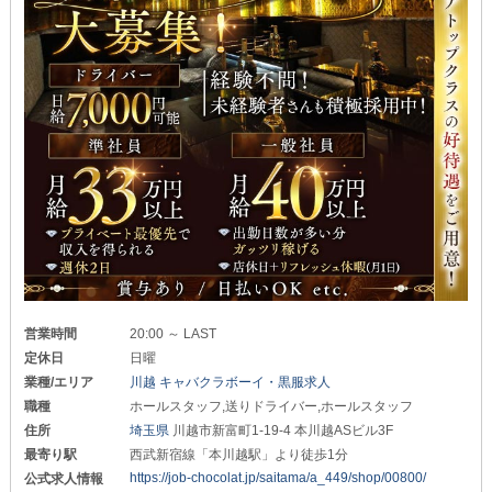
営業時間
20:00 ～ LAST
定休日
日曜
業種/エリア
川越 キャバクラボーイ・黒服求人
職種
ホールスタッフ,送りドライバー,ホールスタッフ
住所
埼玉県
川越市新富町1-19-4 本川越ASビル3F
最寄り駅
西武新宿線「本川越駅」より徒歩1分
https://job-chocolat.jp/saitama/a_449/shop/00800/
公式求人情報