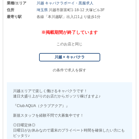
業種/エリア
川越 キャバクラボーイ・黒服求人
住所
埼玉県
川越市新富町1-18-12 大塚ビル3F
最寄り駅
各線「本川越駅」出入口1より徒歩1分
※掲載期間が終了しています
このお店と同じ
川越 × キャバクラ
の条件で求人を探す
川越エリアで楽しく働けるキャバクラです！
連日大盛り上がりのお店だからガッツリ稼げますよ♪
『Club AQUA（クラブアクア）』
新規スタッフを経験不問で大募集中です！
◎日曜定休◎
日曜日がお休みなので週末のプライベート時間を確保したい方にも
ピッタリ♪