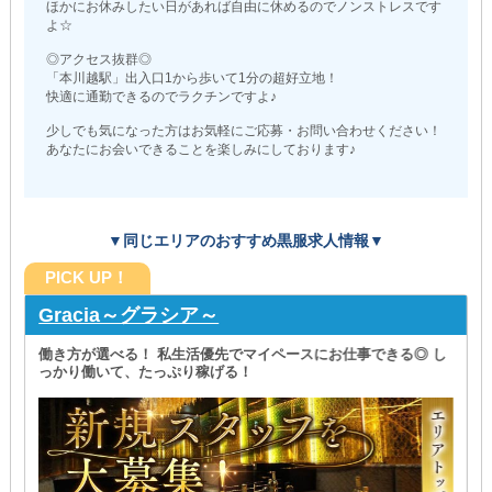
ほかにお休みしたい日があれば自由に休めるのでノンストレスです
よ☆
◎アクセス抜群◎
「本川越駅」出入口1から歩いて1分の超好立地！
快適に通勤できるのでラクチンですよ♪
少しでも気になった方はお気軽にご応募・お問い合わせください！
あなたにお会いできることを楽しみにしております♪
▼同じエリアのおすすめ黒服求人情報▼
PICK UP！
Gracia～グラシア～
働き方が選べる！ 私生活優先でマイペースにお仕事できる◎ し
っかり働いて、たっぷり稼げる！