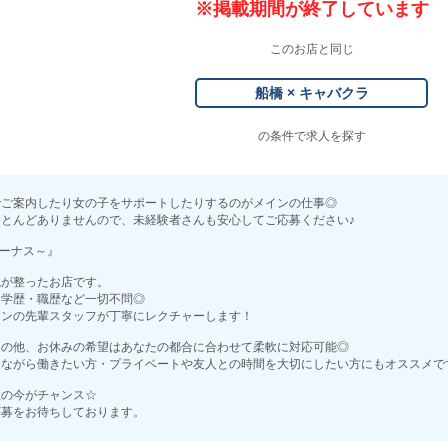
※掲載期間が終了しています
このお店と同じ
船橋 × キャバクラ
の条件で求人を探す
でご案内したり女の子をサポートしたりするのがメインの仕事◎
とんどありませんので、未経験者さんも安心してご応募ください♪
ィーナス～』
境が整ったお店です。
・学歴・職歴など一切不問◎
ランの先輩スタッフが丁寧にレクチャーします！
日の他、お休みの希望はあなたの都合に合わせて柔軟に対応可能◎
けながら働きたい方・プライベートや友人との時間を大切にしたい方にもオススメで
数の今がチャンス☆
応募をお待ちしております。