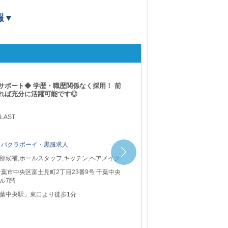
報▼
CLUB Bellag
はの高待遇でお迎え！ どなたでも高収入を
はお気軽にご応募を。
 LAST
ャバクラボーイ・黒服求人
部候補,ホールスタッフ,キッチン,ヘアメイク
千葉市中央区本千葉町1-11 千葉中央ビル4F
葉中央駅」より徒歩3分 千葉都市モノレール1
川公園駅」より徒歩2分