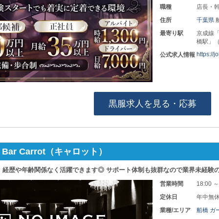
職種
店長・幹
住所
千葉県
最寄り駅
京成線「
橋駅」
https://
公式求人情報
黒服求人を見る・応募
ls Bar Carrot（キャロット）
 経歴や年齢関係なく活躍できます◎ サポート体制も抜群なので業界未経験
営業時間
18:00 ～
定休日
年中無
業種/エリア
船橋 ガ