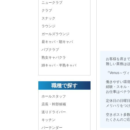
ニュークラブ
クラブ
スナック
ラウンジ
ガールズラウンジ
昼キャバ・朝キャバ
パブクラブ
熟女キャバクラ
お客様を席ま
難しい業務はほ
姉キャバ・半熟キャバ
『Venus～ヴ
働きやすい環
職種で探す
経験・スキル
お仕事はベテ
ホールスタッフ
定休日の日曜
店長・幹部候補
メリハリをつ
送りドライバー
空きポスト多
たくさんのご
キッチン
バーテンダー