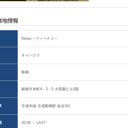
務地情報
Venus～ヴィーナス～
キャバクラ
船橋
船橋市本町4－3－5 大西園ビル5階
京成本線 京成船橋駅 徒歩3分
駅
20:00 ～ LAST
間