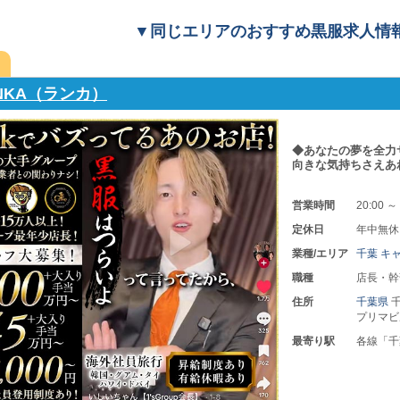
▼同じエリアのおすすめ黒服求人情
ASS（クラス）
大手グループならで
目指せます◎ まず
営業時間
20:00 ～
定休日
不定休
業種/エリア
千葉 キ
職種
店長・幹
住所
千葉県
最寄り駅
各線「千
号線「葭