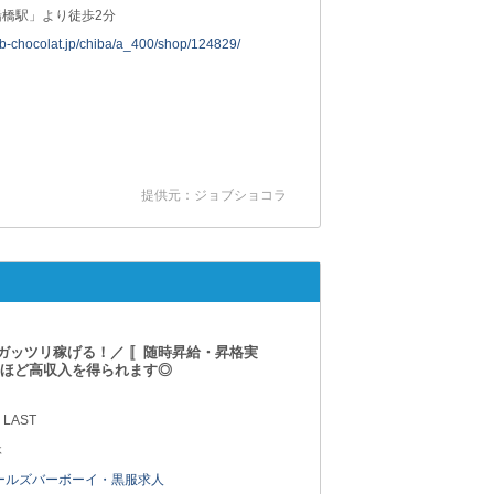
船橋駅」より徒歩2分
job-chocolat.jp/chiba/a_400/shop/124829/
提供元：ジョブショコラ
ガッツリ稼げる！／ 〚随時昇給・昇格実
るほど高収入を得られます◎
 LAST
休
ールズバーボーイ・黒服求人