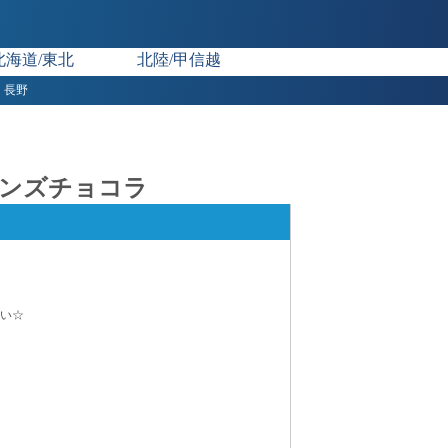
北海道/東北
北陸/甲信越
長野
/メンズチョコラ
さい☆