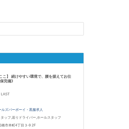
ここ】 続けやすい環境で、腰を据えてお仕
社保完備》
 LAST
ールズバーボーイ・黒服求人
タッフ,送りドライバー,ホールスタッフ
船橋市本町4丁目３-9 2F