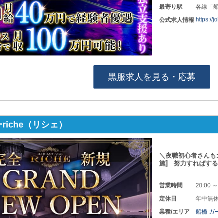
最寄り駅
各線「
https://
公式求人情報
黒服求人を見る・応募
riche（リシェ）
＼夜職初心者さんも
施〛 努力すればす
営業時間
20:00 ～
定休日
年中無
業種/エリア
船橋 ガ