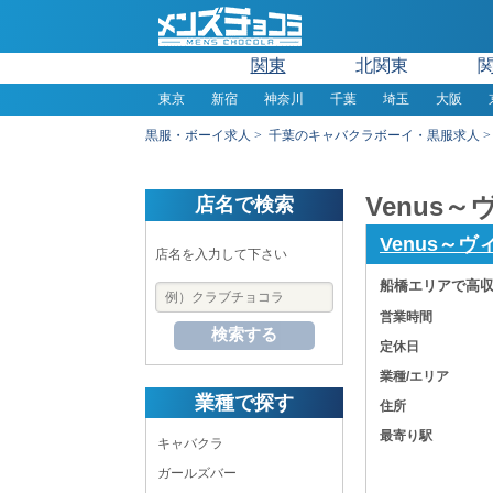
関東
北関東
東京
新宿
神奈川
千葉
埼玉
大阪
黒服・ボーイ求人
千葉のキャバクラボーイ・黒服求人
Venus
店名で検索
Venus～
店名を入力して下さい
船橋エリアで高収
営業時間
検索する
定休日
業種/エリア
業種で探す
住所
最寄り駅
キャバクラ
ガールズバー