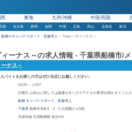
関西
東海
九州/沖縄
中国/四国
京都
名古屋
静岡
福岡
中洲
広島
岡山
北海道
新潟
船橋のキャバクラボーイ・黒服求人
Venus～ヴィーナス～
～ヴィーナス～の求人情報 - 千葉県船橋市
ヴィーナス～
入バイトをお探しの方はぜひ当店にお越しください♪
20:00 ～ LAST
日曜日 お休みに関しては融通がきくのでアナタの希望を聞かせてくだ
船橋 キャバクラボーイ・黒服求人
千葉県
船橋市本町4－3－5 大西園ビル5階
京成本線 京成船橋駅 徒歩3分