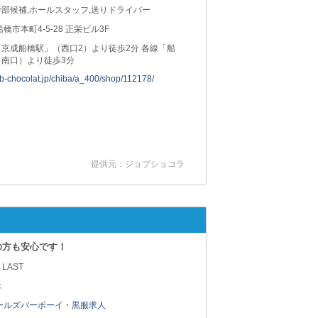
部候補,ホールスタッフ,送りドライバー
船橋市本町4-5-28 正栄ビル3F
京成船橋駅」（西口2）より徒歩2分 各線「船
（南口）より徒歩3分
job-chocolat.jp/chiba/a_400/shop/112178/
提供元：ジョブショコラ
の方も安心です！
 LAST
休
ールズバーボーイ・黒服求人