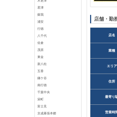
木更津
君津
黒服求人No：千葉キャバクラ114783
蘇我
店舗・勤
浦安
行徳
店名
八千代
佐倉
茂原
業種
東金
新八柱
エリア
五香
鎌ケ谷
住所
南行徳
千葉中央
最寄り
栄町
富士見
営業時
京成幕張本郷