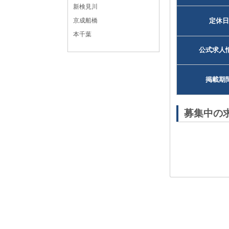
新検見川
京成船橋
定休日
本千葉
公式求人
掲載期
募集中の