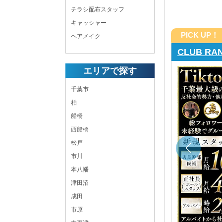
チラシ配布スタッフ
キャッシャー
PICK UP！
ヘアメイク
THE CL
エリアで探す
夢を全力サポート◆ 学歴・職歴関係なく採用！ 前
千葉市
持ちさえあれば充分に活躍可能です◎
柏
20:00 ～ LAST
船橋
年中無休
西船橋
千葉 キャバクラボーイ・黒服求人
松戸
店長・幹部候補,ホールスタッフ,キッチン,ヘアメイク
市川
千葉県
千葉市中央区富士見町2丁目23番9号 千葉中央
本八幡
プリマビル7階
津田沼
各線「千葉中央駅」東口より徒歩1分
成田
市原