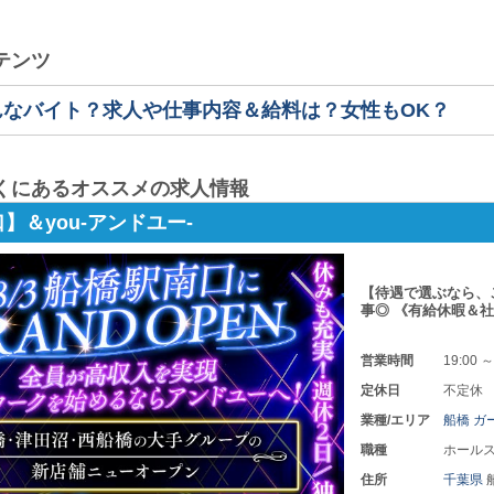
テンツ
んなバイト？求人や仕事内容＆給料は？女性もOK？
くにあるオススメの求人情報
】＆you-アンドユー-
【待遇で選ぶなら、
事◎ 《有給休暇＆
営業時間
19:00 ～
定休日
不定休
業種/エリア
船橋 ガ
職種
ホールス
住所
千葉県