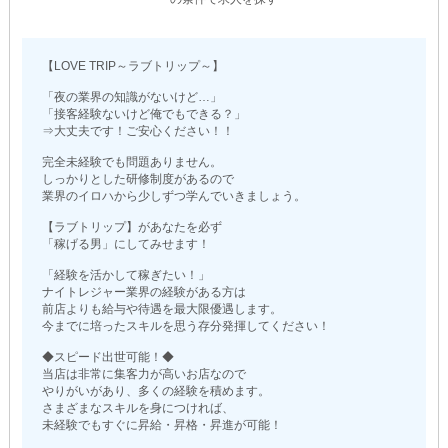
【LOVE TRIP～ラブトリップ～】
「夜の業界の知識がないけど…」
「接客経験ないけど俺でもできる？」
⇒大丈夫です！ご安心ください！！
完全未経験でも問題ありません。
しっかりとした研修制度があるので
業界のイロハから少しずつ学んでいきましょう。
【ラブトリップ】があなたを必ず
「稼げる男」にしてみせます！
「経験を活かして稼ぎたい！」
ナイトレジャー業界の経験がある方は
前店よりも給与や待遇を最大限優遇します。
今までに培ったスキルを思う存分発揮してください！
◆スピード出世可能！◆
当店は非常に集客力が高いお店なので
やりがいがあり、多くの経験を積めます。
さまざまなスキルを身につければ、
未経験でもすぐに昇給・昇格・昇進が可能！