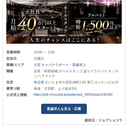
営業時間
19:00 ～ 1:00
定休日
日曜日
業種/エリア
大宮 キャバクラボーイ・黒服求人
職種
店長・幹部候補,ホールスタッフ,送りドライバー,キッチ
ン,ヘアメイク
住所
埼玉県
さいたま市大宮区仲町1-91 第三ヨシケンビル1F
最寄り駅
各線「大宮駅」より徒歩3分
https://job-chocolat.jp/saitama/a_445/shop/119190/
公式求人情報
黒服求人を見る・応募
提供元：ジョブショコラ