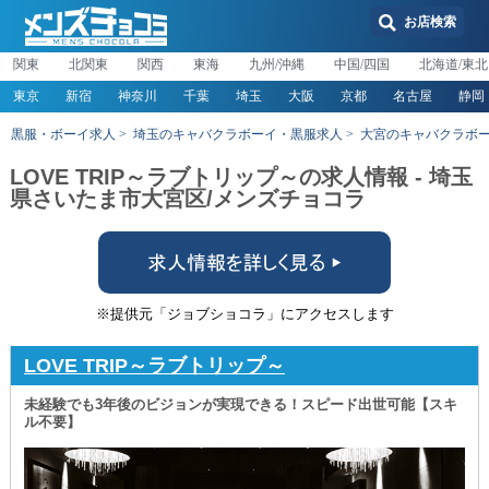
お店検索
関東
北関東
関西
東海
九州/沖縄
中国/四国
北海道/東北
東京
新宿
神奈川
千葉
埼玉
大阪
京都
名古屋
静岡
黒服・ボーイ求人
埼玉のキャバクラボーイ・黒服求人
大宮のキャバクラボ
LOVE TRIP～ラブトリップ～の求人情報 - 埼玉
県さいたま市大宮区/メンズチョコラ
※提供元「ジョブショコラ」にアクセスします
LOVE TRIP～ラブトリップ～
未経験でも3年後のビジョンが実現できる！スピード出世可能【スキ
ル不要】