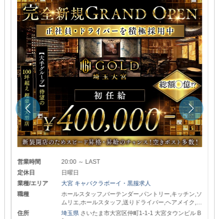
営業時間
20:00 ～ LAST
定休日
日曜日
業種/エリア
大宮 キャバクラボーイ・黒服求人
職種
ホールスタッフ,バーテンダー,パントリー,キッチン,ソ
ムリエ,ホールスタッフ,送りドライバー,ヘアメイク,w
ebデザイナー
住所
埼玉県
さいたま市大宮区仲町1-1-1 大宮タウンビル B