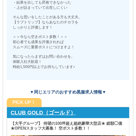
・結果を出しても昇格できなかった
・上が詰まっていて出世しにくい
そんな思いをしたことがある方も大丈夫。
【ラブトリップ】ならあなたのチカラを
しっかりと評価します！
＞＞今なら空きポスト多数！＜＜
初心者でも成果を評価されれば
スムーズに重要ポストにつけますよ！
気になったらまずはお問い合わせを。
体験入社大歓迎！
時給1,500円以上でお待ちしています♪
▼同じエリアのおすすめ黒服求人情報▼
PICK UP！
CLUB GOLD（ゴールド）
【大手グループ】 待望の100坪超え超絶豪華大型店★ 総額◯億
★OPENスタッフ大募集！ 空ポスト多数！！