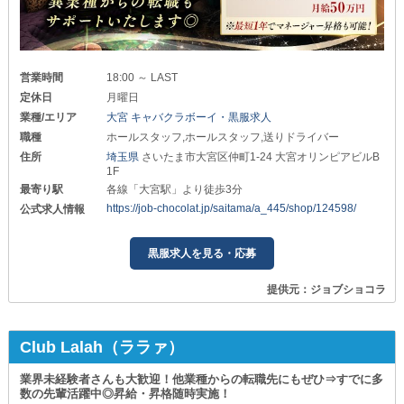
営業時間
18:00 ～ LAST
定休日
月曜日
業種/エリア
大宮 キャバクラボーイ・黒服求人
職種
ホールスタッフ,ホールスタッフ,送りドライバー
住所
埼玉県
さいたま市大宮区仲町1-24 大宮オリンピアビルB
1F
最寄り駅
各線「大宮駅」より徒歩3分
https://job-chocolat.jp/saitama/a_445/shop/124598/
公式求人情報
黒服求人を見る・応募
提供元：ジョブショコラ
Club Lalah（ララァ）
業界未経験者さんも大歓迎！他業種からの転職先にもぜひ⇒すでに多
数の先輩活躍中◎昇給・昇格随時実施！