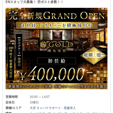
ENスタッフ大募集！ 空ポスト多数！！
営業時間
20:00 ～ LAST
定休日
日曜日
業種/エリア
大宮 キャバクラボーイ・黒服求人