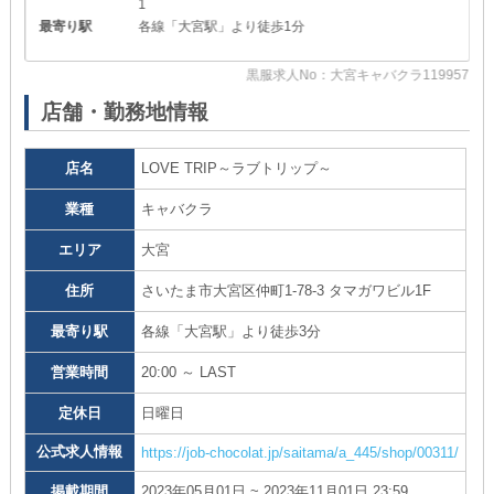
1
最寄り駅
各線「大宮駅」より徒歩1分
49
黒服求人No：大宮キャバクラ119957
店舗・勤務地情報
店名
LOVE TRIP～ラブトリップ～
業種
キャバクラ
エリア
大宮
住所
さいたま市大宮区仲町1-78-3 タマガワビル1F
最寄り駅
各線「大宮駅」より徒歩3分
営業時間
20:00 ～ LAST
定休日
日曜日
公式求人情報
https://job-chocolat.jp/saitama/a_445/shop/00311/
掲載期間
2023年05月01日 ~ 2023年11月01日 23:59