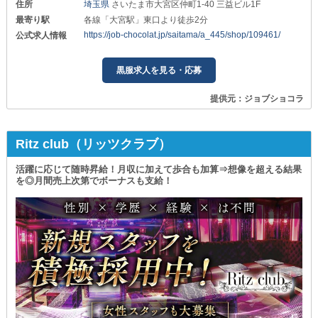
住所
埼玉県
さいたま市大宮区仲町1-40 三益ビル1F
最寄り駅
各線「大宮駅」東口より徒歩2分
https://job-chocolat.jp/saitama/a_445/shop/109461/
公式求人情報
黒服求人を見る・応募
提供元：ジョブショコラ
Ritz club（リッツクラブ）
活躍に応じて随時昇給！月収に加えて歩合も加算⇒想像を超える結果
を◎月間売上次第でボーナスも支給！