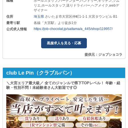
職種
ホールスタッフ,バーテンダー,パントリー,キッチン,ソム
リエ,ホールスタッフ,送りドライバー,ヘアメイク,webデ
ザイナー
住所
埼玉県
さいたま市大宮区仲町1-1-1 大宮タウンビル B1
最寄り駅
各線「大宮駅」より徒歩1分
https://job-chocolat.jp/saitama/a_445/shop/119957/
公式求人情報
黒服求人を見る・応募
提供元：ジョブショコラ
club Le Pin（クラブルパン）
＼大宮エリア最大級／ 全てのジャンルで県下TOPレベル！ 年齢・経
験・性別不問！未経験者さん大歓迎です◎