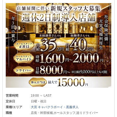
営業時間
19:00 ～ LAST
定休日
日曜・祝日
業種/エリア
大宮 キャバクラボーイ・黒服求人
職種
店長・幹部候補,ホールスタッフ,送りドライバー