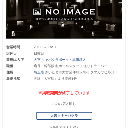
営業時間
20:00 ～ LAST
定休日
日曜日
業種/エリア
大宮 キャバクラボーイ・黒服求人
職種
店長・幹部候補,ホールスタッフ,送りドライバー
住所
埼玉県
さいたま市大宮区仲町1-78-3 タマガワビル1F
最寄り駅
各線「大宮駅」より徒歩3分
※掲載期間が終了しています
このお店と同じ
大宮 × キャバクラ
の条件で求人を探す