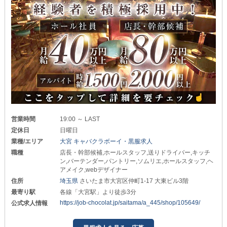
営業時間
19:00 ～ LAST
定休日
日曜日
業種/エリア
大宮 キャバクラボーイ・黒服求人
職種
店長・幹部候補,ホールスタッフ,送りドライバー,キッチ
ン,バーテンダー,パントリー,ソムリエ,ホールスタッフ,ヘ
アメイク,webデザイナー
住所
埼玉県
さいたま市大宮区仲町1-17 大東ビル3階
最寄り駅
各線「大宮駅」より徒歩3分
https://job-chocolat.jp/saitama/a_445/shop/105649/
公式求人情報