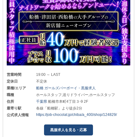
営業時間
19:00 ～ LAST
定休日
不定休
業種/エリア
船橋 ガールズバーボーイ・黒服求人
職種
ホールスタッフ,送りドライバー,ホールスタッフ
住所
千葉県
船橋市本町4丁目３-9 2F
最寄り駅
各線「船橋駅」より徒歩2分
https://job-chocolat.jp/chiba/a_400/shop/124829/
公式求人情報
黒服求人を見る・応募