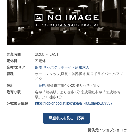
営業時間
20:00 ～ LAST
定休日
不定休
業種/エリア
船橋 キャバクラボーイ・黒服求人
職種
ホールスタッフ,店長・幹部候補,送りドライバー,ヘアメ
イク
住所
千葉県
船橋市本町4-3-20 モリウチビル6F
最寄り駅
各線「船橋駅」より徒歩1分 京成電鉄本線「京成船橋
駅」より徒歩1分
https://job-chocolat.jp/chiba/a_400/shop/109557/
公式求人情報
黒服求人を見る・応募
提供元：ジョブショコラ