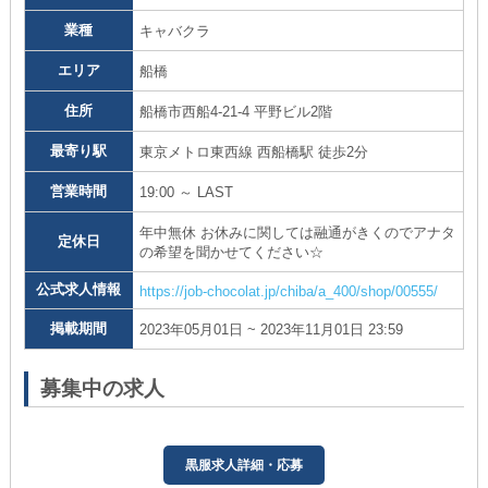
業種
キャバクラ
エリア
船橋
住所
船橋市西船4-21-4 平野ビル2階
最寄り駅
東京メトロ東西線 西船橋駅 徒歩2分
営業時間
19:00 ～ LAST
年中無休 お休みに関しては融通がきくのでアナタ
定休日
の希望を聞かせてください☆
公式求人情報
https://job-chocolat.jp/chiba/a_400/shop/00555/
掲載期間
2023年05月01日 ~ 2023年11月01日 23:59
募集中の求人
黒服求人詳細・応募