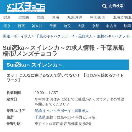
お店検索
関東
北関東
関西
東海
九州/沖縄
中国/四国
北海道/東北
東京
新宿
神奈川
千葉
埼玉
大阪
京都
名古屋
静岡
黒服・ボーイ求人
千葉のキャバクラボーイ・黒服求人
船橋のキャバクラボ
Sui恋ka～スイレンカ～の求人情報 - 千葉県船
橋市/メンズチョコラ
Sui恋ka～スイレンカ～
エッ！ こんなに稼げるなんて聞いてない！ 【ゼロから始めるナイト
ワーク】
営業時間
19:00 ～ LAST
定休日
年中無休 お休みに関しては融通がきくのでアナタの希望
を聞かせてください☆
業種/エリア
船橋 キャバクラボーイ・黒服求人
住所
千葉県
船橋市西船4-21-4 平野ビル2階
最寄り駅
東京メトロ東西線 西船橋駅 徒歩2分