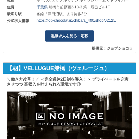
職種
ホールスタッフ,キッチン,キャッシャー,送りドライバー
住所
千葉県
船橋市前原西2-13-3 第一辰巳ビル1F
最寄り駅
各線「津田沼駅」より徒歩3分
https://job-chocolat.jp/chiba/a_400/shop/02125/
公式求人情報
黒服求人を見る・応募
提供元：ジョブショコラ
【朝】VELLUGUE船橋（ヴェルージュ）
＼働き方改革！／ ＜完全週休2日制を導入！＞ プライベートを充実
させつつ 高収入を叶えられる環境です◎