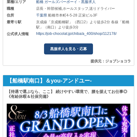
業種/エリア
船橋 ガールズバーボーイ・黒服求人
職種
店長・幹部候補,ホールスタッフ,送りドライバー
住所
千葉県
船橋市本町4-5-28 正栄ビル3F
最寄り駅
京成線「京成船橋駅」（西口2）より徒歩2分 各線「船橋
駅」（南口）より徒歩3分
https://job-chocolat.jp/chiba/a_400/shop/112178/
公式求人情報
黒服求人を見る・応募
提供元：ジョブショコラ
【船橋駅南口】＆you-アンドユー-
【待遇で選ぶなら、ここ】 続けやすい環境で、腰を据えてお仕事◎
《有給休暇＆社保完備》