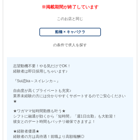
※掲載期間が終了しています
このお店と同じ
船橋 × キャバクラ
の条件で求人を探す
志望動機不要！やる気だけでOK！
経験者は即日採用しちゃいます♪
『Sui恋ka～スイレンカ～』
自由度が高くプライベートも充実♪
業界未経験の方には分かりやすくサポートするのでご安心ください
★
★ワガママ短時間勤務も叶う★
シフトに融通が効くから「短時間」「週1日出勤」も大歓迎！
彼女とのデート時間もバッチリ確保できますよ！
★経験者優遇★
経験者の方は高待遇！前職より高額報酬◎