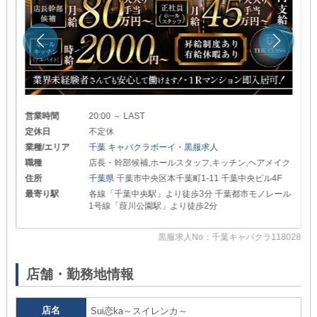
営業時間
20:00 ～ LAST
定休日
不定休
業種/エリア
千葉 キャバクラボーイ・黒服求人
職種
店長・幹部候補,ホールスタッフ,キッチン,ヘアメイク
住所
千葉県
千葉市中央区本千葉町1-11 千葉中央ビル4F
最寄り駅
各線「千葉中央駅」より徒歩3分 千葉都市モノレール
1号線「葭川公園駅」より徒歩2分
83
黒服求人No：千葉キャバクラ118028
店舗・勤務地情報
店名
Sui恋ka～スイレンカ～