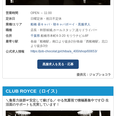
営業時間
OPEN ～ 11:00
定休日
日曜定休・祝日不定休
業種/エリア
船橋 昼キャバ・朝キャバボーイ・黒服求人
職種
店長・幹部候補,ホールスタッフ,送りドライバー
住所
千葉県
船橋市本町4-3-20 モリウチビル8F
最寄り駅
各線「船橋駅」南口より徒歩2分/各線「西船橋駅」北口
より徒歩3分
https://job-chocolat.jp/chiba/a_400/shop/00653/
公式求人情報
黒服求人を見る・応募
提供元：ジョブショコラ
CLUB ROYCE（ロイス）
＼集客力抜群☞安定して稼げる／ やる気重視で積極募集中です◎ 生
活面のサポートも充実しています！