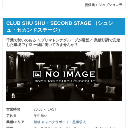
提供元：ジョブショコラ
CLUB SHU SHU・SECOND STAGE （シュシ
ュ・セカンドステージ）
千葉で勢いのある ＼プリマドンナグループが運営／ 業績好調で安定
した環境です◎ 一緒に働いてみませんか？
営業時間
20:00 ～ LAST
定休日
年中無休
業種/エリア
船橋 キャバクラボーイ・黒服求人