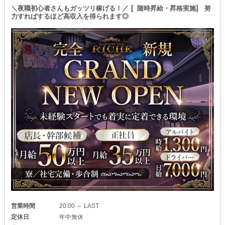
＼夜職初心者さんもガッツリ稼げる！／ 〚随時昇給・昇格実施〛 努
力すればするほど高収入を得られます◎
営業時間
20:00 ～ LAST
定休日
年中無休