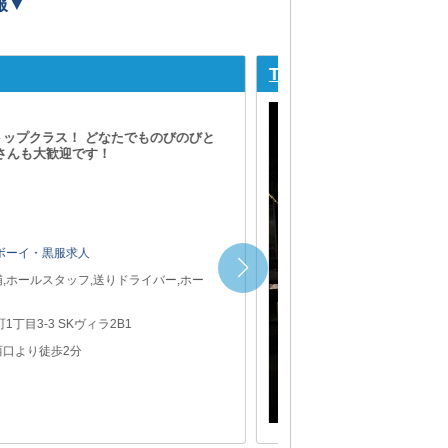
報▼
【柏駅】Amuseme
”では いきなりスピード出世が可能！ 経
 稼ぎたい方は必見です◎
 LAST
バクラボーイ・黒服求人
部候補,ホールスタッフ
市柏3-6-10 第1後藤ビル2F
駅」より徒歩8分