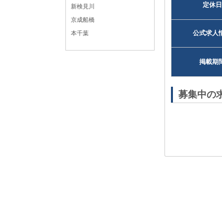
定休日
新検見川
京成船橋
公式求人
本千葉
掲載期
募集中の