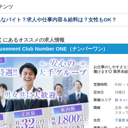
テンツ
んなバイト？求人や仕事内容＆給料は？女性もOK？
くにあるオススメの求人情報
sement Club Number ONE（ナンバーワン）
お仕事のしやすさエ
働けます◎ 業界未
営業時間
9:00 ～ 
定休日
日曜日
業種/エリア
柏 キャ
職種
店長・幹
スタッ
住所
千葉県