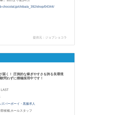
柏駅」西口より徒歩2分
job-chocolat.jp/chiba/a_392/shop/04344/
提供元：ジョブショコラ
が届く！ 圧倒的な稼ぎやすさを誇る良環境
経験問わずに積極採用中です！
 LAST
休
ルズバーボーイ・黒服求人
部候補,ホールスタッフ