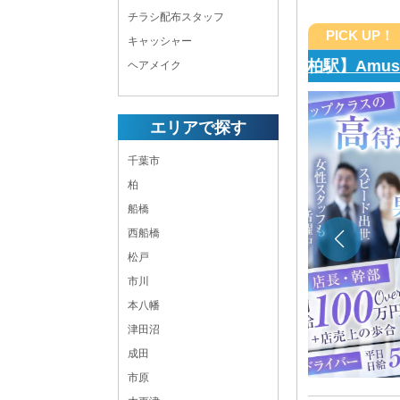
チラシ配布スタッフ
PICK UP！
キャッシャー
The Th
ヘアメイク
やすさエリアトップクラス！ どなたでものびのびと
エリアで探す
 業界未経験者さんも大歓迎です！
千葉市
9:00 ～ LAST
柏
日曜日
船橋
柏 キャバクラボーイ・黒服求人
西船橋
店長・幹部候補,ホールスタッフ,送りドライバー,ホー
松戸
ルスタッフ
市川
千葉県
柏市旭町1丁目3-3 SKヴィラ2B1
本八幡
各線「柏駅」西口より徒歩2分
津田沼
成田
市原