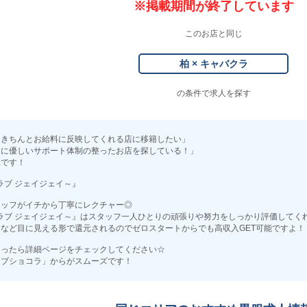
※掲載期間が終了しています
このお店と同じ
柏 × キャバクラ
の条件で求人を探す
をきちんとお給料に反映してくれる店に移籍したい」
ーに優しいサポート体制の整ったお店を探している！」
見です！
～クラブ ジェイジェイ～』
タッフがイチから丁寧にレクチャー◎
J～クラブ ジェイジェイ～』はスタッフ一人ひとりの頑張りや努力をしっかり評価してく
など目に見える形で還元されるのでゼロスタートからでも高収入GET可能ですよ！
なったら詳細ページをチェックしてください☆
ョブショコラ」からがスムーズです！