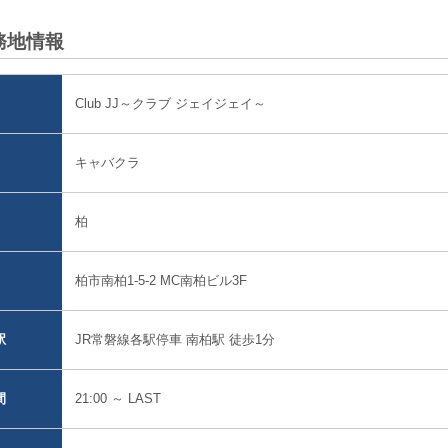
務地情報
Club JJ～クラブ ジェイジェイ～
キャバクラ
柏
柏市南柏1-5-2 MC南柏ビル3F
JR常磐線各駅停車 南柏駅 徒歩1分
駅
21:00 ～ LAST
間