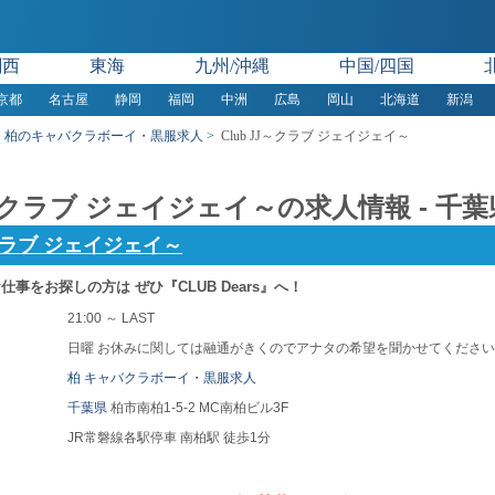
関西
東海
九州/沖縄
中国/四国
京都
名古屋
静岡
福岡
中洲
広島
岡山
北海道
新潟
柏のキャバクラボーイ・黒服求人
Club JJ～クラブ ジェイジェイ～
JJ～クラブ ジェイジェイ～の求人情報 - 
～クラブ ジェイジェイ～
事をお探しの方は ぜひ『CLUB Dears』へ！
21:00 ～ LAST
日曜 お休みに関しては融通がきくのでアナタの希望を聞かせてくださ
柏 キャバクラボーイ・黒服求人
千葉県
柏市南柏1-5-2 MC南柏ビル3F
JR常磐線各駅停車 南柏駅 徒歩1分