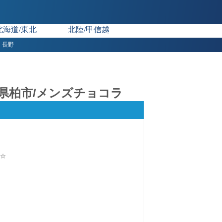
北海道/東北
北陸/甲信越
長野
千葉県柏市/メンズチョコラ
い☆