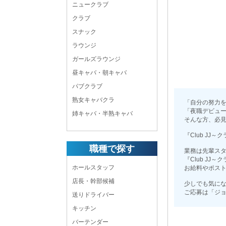
ニュークラブ
クラブ
スナック
ラウンジ
ガールズラウンジ
昼キャバ・朝キャバ
パブクラブ
熟女キャバクラ
「自分の努力
「夜職デビュ
姉キャバ・半熟キャバ
そんな方、必
『Club JJ
職種で探す
業務は先輩ス
『Club J
ホールスタッフ
お給料やポスト
店長・幹部候補
少しでも気に
ご応募は「ジ
送りドライバー
キッチン
バーテンダー