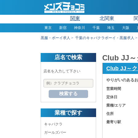
関東
北関東
東京
新宿
神奈川
千葉
埼玉
大阪
黒服・ボーイ求人
千葉のキャバクラボーイ・黒服求人
Club 
店名で検索
Club JJ
店名を入力して下さい
やりがいのあるお仕
営業時間
検索する
定休日
業種/エリア
業種で探す
住所
最寄り駅
キャバクラ
ガールズバー