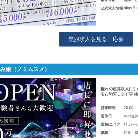
最寄り駅
各線「
https://
公式求人情報
黒服求人を見る・応募
ar 呑み娘（ノミムスメ）
憧れの超高収入に手
をお約束します◎ 
営業時間
20:00 ～
定休日
年中無
業種/エリア
柏 ガー
職種
店長・幹