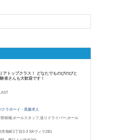
リアトップクラス！ どなたでものびのびと
経験者さんも大歓迎です！
LAST
バクラボーイ・黒服求人
部候補,ホールスタッフ,送りドライバー,ホール
フ
柏市旭町1丁目3-3 SKヴィラ2B1