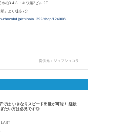
柏市柏3-4-8 トキワ第2ビル 2F
柏駅」より徒歩7分
job-chocolat.jp/chiba/a_392/shop/124006/
提供元：ジョブショコラ
”では いきなりスピード出世が可能！ 経験
稼ぎたい方は必見です◎
 LAST
休