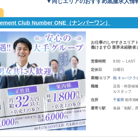
▼同じエリアのおすすめ黒服求人情
rive（ザ・スライヴ）
あなたの“頑張り次第
験の有無に関係なく
営業時間
20:00 ～
定休日
年中無休
業種/エリア
柏 キャ
職種
店長・幹
住所
千葉県
柏
最寄り駅
各線「柏