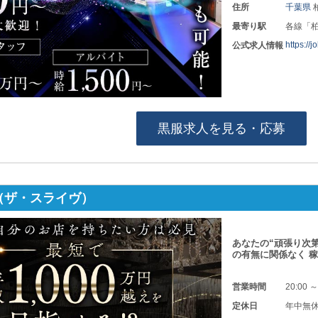
住所
千葉県
最寄り駅
各線「
https://
公式求人情報
黒服求人を見る・応募
ive（ザ・スライヴ）
あなたの“頑張り次第
の有無に関係なく 
営業時間
20:00 ～
定休日
年中無