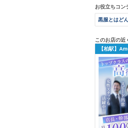
お役立ちコン
黒服とはど
このお店の近
【柏駅】Amu