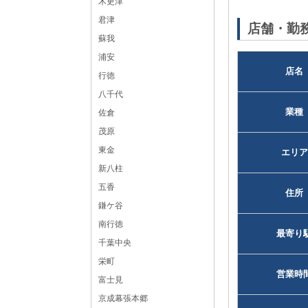
木更津
黒服求人No：柏キャバクラ04344
君津
店舗・勤
蘇我
浦安
店名
行徳
八千代
業種
佐倉
茂原
東金
エリア
新八柱
五香
住所
鎌ケ谷
南行徳
最寄り
千葉中央
栄町
営業時
富士見
京成幕張本郷