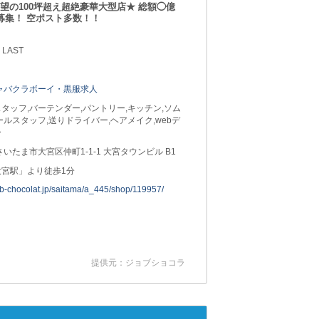
望の100坪超え超絶豪華大型店★ 総額◯億
募集！ 空ポスト多数！！
 LAST
ャバクラボーイ・黒服求人
タッフ,バーテンダー,パントリー,キッチン,ソム
ールスタッフ,送りドライバー,ヘアメイク,webデ
ー
さいたま市大宮区仲町1-1-1 大宮タウンビル B1
大宮駅」より徒歩1分
job-chocolat.jp/saitama/a_445/shop/119957/
提供元：ジョブショコラ