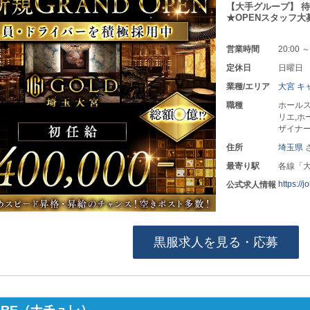
【大手グループ】 待
★OPENスタッフ大
営業時間
20:00 ～
定休日
日曜日
業種/エリア
大宮 キ
職種
ホールス
リエ,ホ
ザイナ
住所
埼玉県
最寄り駅
各線「
https://
公式求人情報
黒服求人を見る・応募
TURE（ナチュレ）