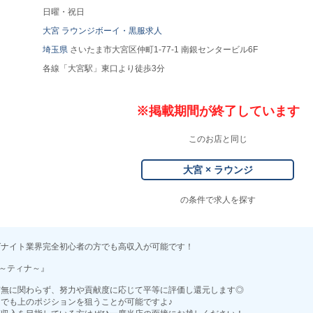
日曜・祝日
大宮 ラウンジボーイ・黒服求人
埼玉県
さいたま市大宮区仲町1-77-1 南銀センタービル6F
各線「大宮駅」東口より徒歩3分
※掲載期間が終了しています
このお店と同じ
大宮 × ラウンジ
の条件で求人を探す
ばナイト業界完全初心者の方でも高収入が可能です！
ina～ティナ～』
有無に関わらず、努力や貢献度に応じて平等に評価し還元します◎
でも上のポジションを狙うことが可能ですよ♪