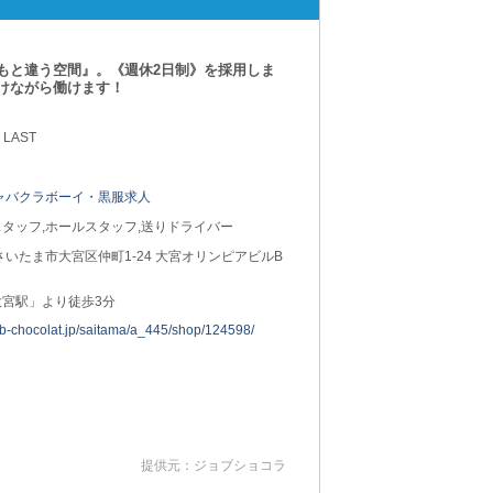
もと違う空間』。《週休2日制》を採用しま
けながら働けます！
 LAST
ャバクラボーイ・黒服求人
タッフ,ホールスタッフ,送りドライバー
さいたま市大宮区仲町1-24 大宮オリンピアビルB
大宮駅」より徒歩3分
job-chocolat.jp/saitama/a_445/shop/124598/
提供元：ジョブショコラ