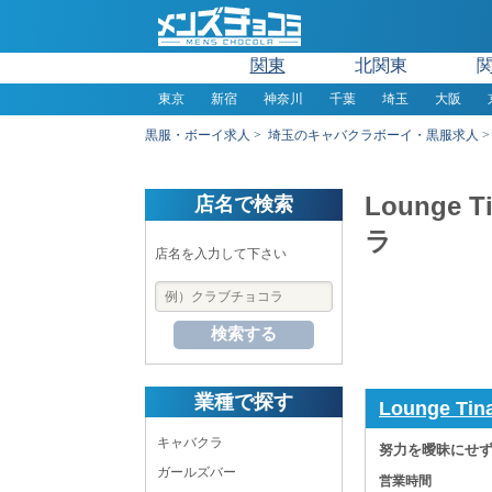
関東
北関東
東京
新宿
神奈川
千葉
埼玉
大阪
黒服・ボーイ求人
埼玉のキャバクラボーイ・黒服求人
Loung
店名で検索
ラ
店名を入力して下さい
検索する
業種で探す
Lounge T
キャバクラ
努力を曖昧にせず
ガールズバー
営業時間