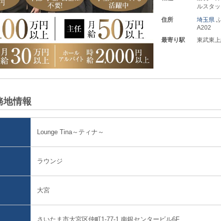
ルスタッ
ク
住所
埼玉県
A202
最寄り駅
東武東上
務地情報
Lounge Tina～ティナ～
ラウンジ
大宮
さいたま市大宮区仲町1-77-1 南銀センタービル6F