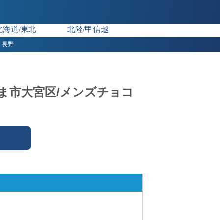
北海道/東北
北陸/甲信越
長野
いたま市大宮区/メンズチョコ