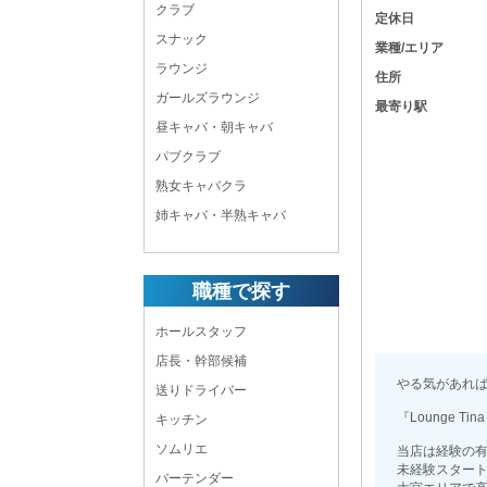
クラブ
定休日
スナック
業種/エリア
ラウンジ
住所
ガールズラウンジ
最寄り駅
昼キャバ・朝キャバ
パブクラブ
熟女キャバクラ
姉キャバ・半熟キャバ
職種で探す
ホールスタッフ
店長・幹部候補
やる気があれ
送りドライバー
『Lounge T
キッチン
ソムリエ
当店は経験の
未経験スタート
バーテンダー