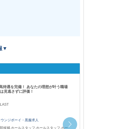
報▼
Empress（エン
の高待遇を完備！ あなたの理想が叶う職場
躍は見逃さずに評価！
 LAST
ラウンジボーイ・黒服求人
部候補,ホールスタッフ,ホールスタッフ,ホー