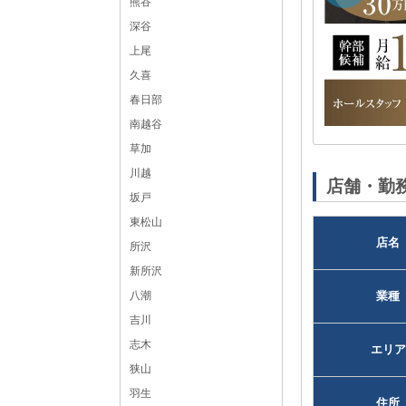
熊谷
埼玉県
さいたま市北区宮原町2-17-9 大雅ビル 3F
深谷
上尾
久喜
春日部
南越谷
草加
黒服求人No：浦和123844
川越
店舗・勤
坂戸
東松山
店名
所沢
新所沢
八潮
業種
吉川
志木
エリア
狭山
羽生
住所