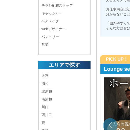
大宮エリアで
チラシ配布スタッフ
お仕事内容は
キャッシャー
分からないこ
ヘアメイク
「働きやすく
そんな方はぜひ
webデザイナー
パントリー
営業
PICK UP！
エリアで探す
Lounge 
大宮
浦和
月給40万円スタート！昇給も随時あるホールスタッ
北浦和
県内で活躍できるドライバー大募集！
南浦和
20:00 ～ LAST
川口
日曜日
西川口
浦和 ラウンジボーイ・黒服求人
蕨
ホールスタッフ,送りドライバー