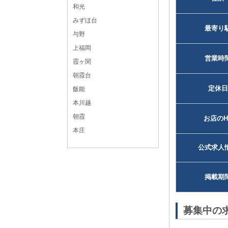
和光
みずほ台
最寄り
与野
上福岡
営業時
霞ヶ関
朝霞台
定休日
飯能
本川越
朝霞
お店のH
本庄
公式求人
掲載期
募集中の