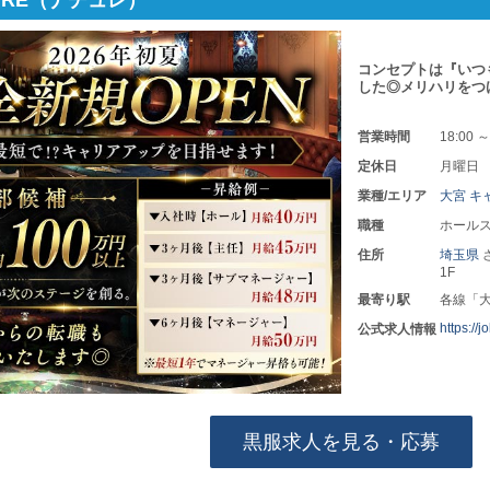
コンセプトは『いつ
した◎メリハリをつ
営業時間
18:00 ～
定休日
月曜日
業種/エリア
大宮 キ
職種
ホールス
住所
埼玉県
1F
最寄り駅
各線「
https://
公式求人情報
黒服求人を見る・応募