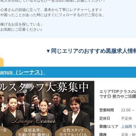
高収入を目指している方はぜひ一度当店の面接にお越しください！
初心者さんの目線に立って、基本から丁寧にレクチャーします☆
とや困ったことがあった時にはすぐにフォローするのでご安心を。
て稼げるお店を探している」
お気軽にご応募ください♪
▼同じエリアのおすすめ黒服求人情
seanus（シーナス）
エリアTOPクラス
です◎ 努力やご活
営業時間
21:00 ～
定休日
不定休
業種/エリア
上福岡 
職種
店長・幹