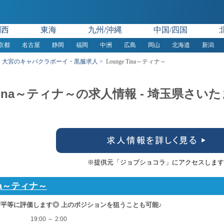
関西
東海
九州/沖縄
中国/四国
京都
名古屋
静岡
福岡
中洲
広島
岡山
北海道
新潟
大宮のキャバクラボーイ・黒服求人
Lounge Tina～ティナ～
e Tina～ティナ～の求人情報 - 埼玉県さ
※提供元「ジョブショコラ」にアクセスします
ina～ティナ～
平等に評価します◎ 上のポジションを狙うことも可能♪
19:00 ～ 2:00