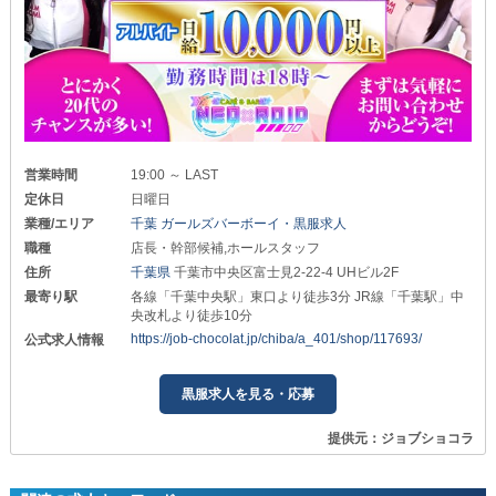
営業時間
19:00 ～ LAST
定休日
日曜日
業種/エリア
千葉 ガールズバーボーイ・黒服求人
職種
店長・幹部候補,ホールスタッフ
住所
千葉県
千葉市中央区富士見2-22-4 UHビル2F
最寄り駅
各線「千葉中央駅」東口より徒歩3分 JR線「千葉駅」中
央改札より徒歩10分
https://job-chocolat.jp/chiba/a_401/shop/117693/
公式求人情報
黒服求人を見る・応募
提供元：ジョブショコラ