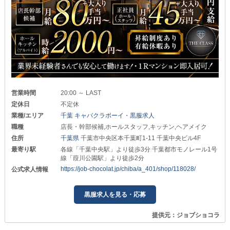
営業時間
20:00 ～ LAST
定休日
不定休
業種/エリア
千葉 キャバクラボーイ・黒服求人
職種
店長・幹部候補,ホールスタッフ,キッチン,ヘアメイク
住所
千葉県
千葉市中央区本千葉町1-11 千葉中央ビル4F
最寄り駅
各線「千葉中央駅」より徒歩3分 千葉都市モノレール1号
線「葭川公園駅」より徒歩2分
https://job-chocolat.jp/chiba/a_401/shop/118028/
公式求人情報
黒服求人を見る・応募
提供元：ジョブショコラ