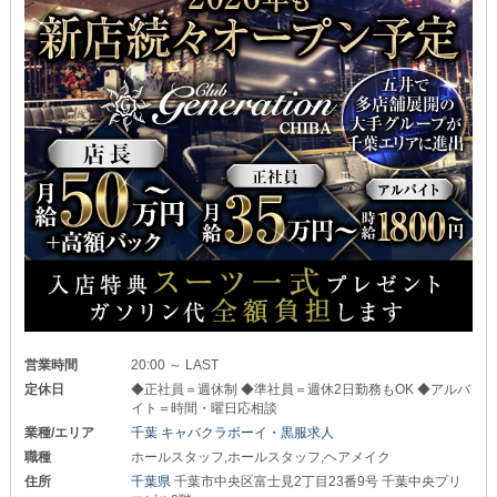
営業時間
20:00 ～ LAST
定休日
◆正社員＝週休制 ◆準社員＝週休2日勤務もOK ◆アルバ
イト＝時間・曜日応相談
業種/エリア
千葉 キャバクラボーイ・黒服求人
職種
ホールスタッフ,ホールスタッフ,ヘアメイク
住所
千葉県
千葉市中央区富士見2丁目23番9号 千葉中央プリ