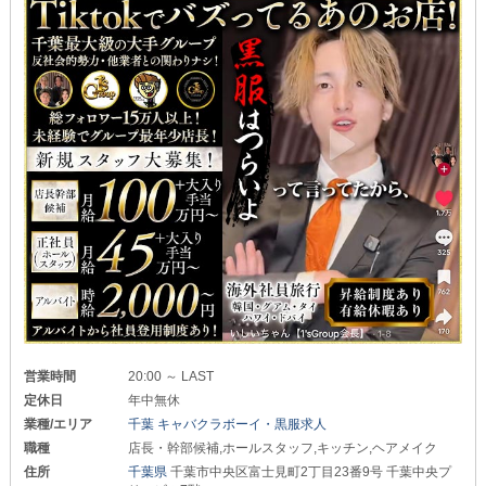
営業時間
20:00 ～ LAST
定休日
年中無休
業種/エリア
千葉 キャバクラボーイ・黒服求人
職種
店長・幹部候補,ホールスタッフ,キッチン,ヘアメイク
住所
千葉県
千葉市中央区富士見町2丁目23番9号 千葉中央プ