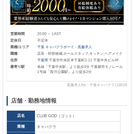
営業時間
20:00 ～ LAST
定休日
不定休
業種/エリア
千葉 キャバクラボーイ・黒服求人
職種
店長・幹部候補,ホールスタッフ,キッチン,ヘアメイク
住所
千葉県
千葉市中央区本千葉町1-11 千葉中央ビル4F
最寄り駅
各線「千葉中央駅」より徒歩3分 千葉都市モノレール
1号線「葭川公園駅」より徒歩2分
83
黒服求人No：千葉キャバクラ118028
店舗・勤務地情報
店名
CLUB GOD（ゴット）
業種
キャバクラ