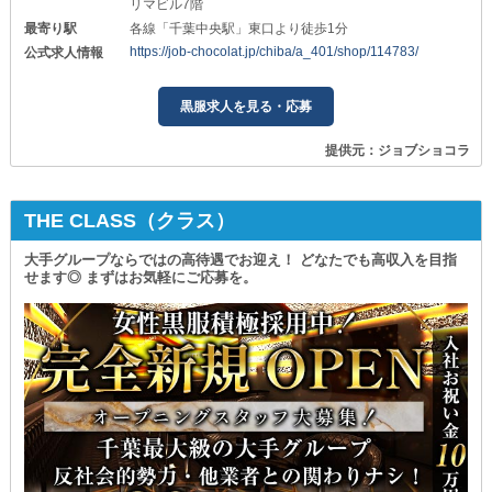
リマビル7階
最寄り駅
各線「千葉中央駅」東口より徒歩1分
https://job-chocolat.jp/chiba/a_401/shop/114783/
公式求人情報
黒服求人を見る・応募
提供元：ジョブショコラ
THE CLASS（クラス）
大手グループならではの高待遇でお迎え！ どなたでも高収入を目指
せます◎ まずはお気軽にご応募を。