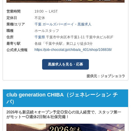
営業時間
19:00 ～ LAST
定休日
不定休
業種/エリア
千葉 ガールズバーボーイ・黒服求人
職種
ホールスタッフ
住所
千葉県
千葉市中央区本千葉1-11 千葉中央ビルB1F
最寄り駅
各線「千葉中央駅」東口より徒歩3分
https://job-chocolat.jp/chiba/a_401/shop/108838/
公式求人情報
黒服求人を見る・応募
提供元：ジョブショコラ
club generation CHIBA（ジェネレーション チ
バ）
2026年も新店続々オープン予定◎安心の法人経営で、スタッフ第一
がモットー◎週休2日制＆社保完備！