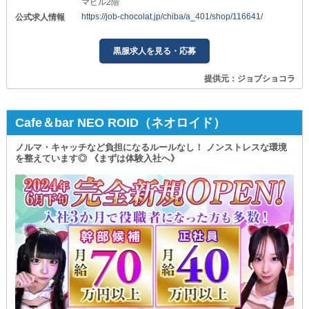
マビル2階
https://job-chocolat.jp/chiba/a_401/shop/116641/
公式求人情報
黒服求人を見る・応募
提供元：ジョブショコラ
Cafe＆bar NEO ROID（ネオロイド）
ノルマ・キャッチなど負担になるルールなし！ ノンストレスな環境
を整えています◎ 《まずは体験入社へ》