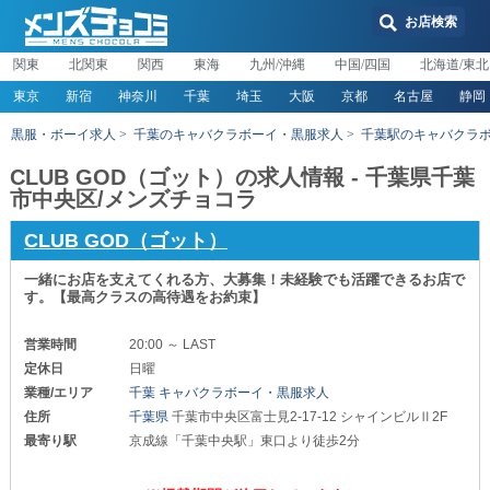
お店検索
関東
北関東
関西
東海
九州/沖縄
中国/四国
北海道/東北
東京
新宿
神奈川
千葉
埼玉
大阪
京都
名古屋
静岡
黒服・ボーイ求人
千葉のキャバクラボーイ・黒服求人
千葉駅のキャバクラ
CLUB GOD（ゴット）の求人情報 - 千葉県千葉
市中央区/メンズチョコラ
CLUB GOD（ゴット）
一緒にお店を支えてくれる方、大募集！未経験でも活躍できるお店で
す。【最高クラスの高待遇をお約束】
営業時間
20:00 ～ LAST
定休日
日曜
業種/エリア
千葉 キャバクラボーイ・黒服求人
住所
千葉県
千葉市中央区富士見2-17-12 シャインビルⅡ2F
最寄り駅
京成線「千葉中央駅」東口より徒歩2分