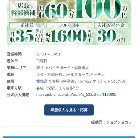
営業時間
20:00 ～ LAST
定休日
日曜日
業種/エリア
錦 キャバクラボーイ・黒服求人
職種
店長・幹部候補,ホールスタッフ,キッチン
住所
愛知県
名古屋市中区錦3丁目4-22 マリオットSouth 3F
最寄り駅
各線「栄駅」より徒歩5分
https://job-chocolat.jp/aichi/a_532/shop/113680/
公式求人情報
黒服求人を見る・応募
提供元：ジョブショコラ