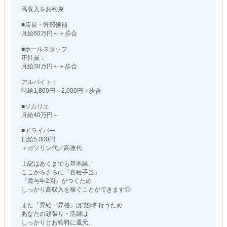
高収入をお約束
■店長・幹部候補
月給60万円～＋歩合
■ホールスタッフ
正社員：
月給38万円～＋歩合
アルバイト：
時給1,800円～2,000円＋歩合
■ソムリエ
月給40万円～
■ドライバー
日給5,000円
＋ガソリン代／高速代
上記はあくまでも基本給。
ここからさらに『各種手当』
『賞与年2回』がつくため
しっかり高収入を稼ぐことができます◎
また『昇給・昇格』は“随時”行うため
あなたの頑張り・活躍は
しっかりとお給料に還元。