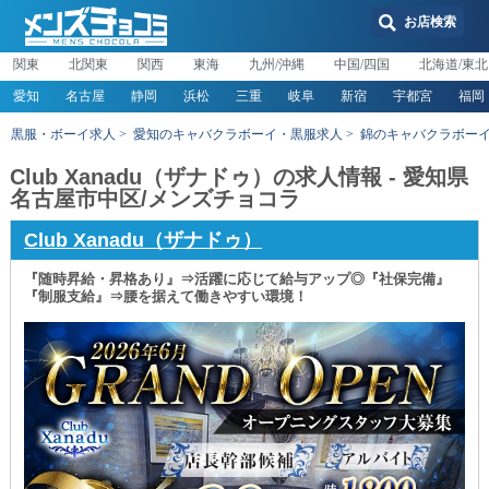
お店検索
関東
北関東
関西
東海
九州/沖縄
中国/四国
北海道/東北
愛知
名古屋
静岡
浜松
三重
岐阜
新宿
宇都宮
福岡
黒服・ボーイ求人
愛知のキャバクラボーイ・黒服求人
錦のキャバクラボー
Club Xanadu（ザナドゥ）の求人情報 - 愛知県
名古屋市中区/メンズチョコラ
Club Xanadu（ザナドゥ）
『随時昇給・昇格あり』⇒活躍に応じて給与アップ◎『社保完備』
『制服支給』⇒腰を据えて働きやすい環境！