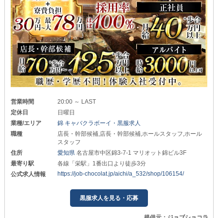
営業時間
20:00 ～ LAST
定休日
日曜日
業種/エリア
錦 キャバクラボーイ・黒服求人
職種
店長・幹部候補,店長・幹部候補,ホールスタッフ,ホール
スタッフ
住所
愛知県
名古屋市中区錦3-7-1 マリオット錦ビル3F
最寄り駅
各線「栄駅」1番出口より徒歩3分
https://job-chocolat.jp/aichi/a_532/shop/106154/
公式求人情報
黒服求人を見る・応募
提供元：ジョブショコラ