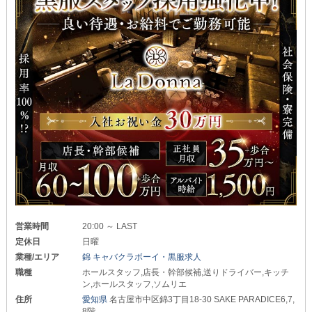
営業時間
20:00 ～ LAST
定休日
日曜
業種/エリア
錦 キャバクラボーイ・黒服求人
職種
ホールスタッフ,店長・幹部候補,送りドライバー,キッチ
ン,ホールスタッフ,ソムリエ
住所
愛知県
名古屋市中区錦3丁目18-30 SAKE PARADICE6,7,
8階