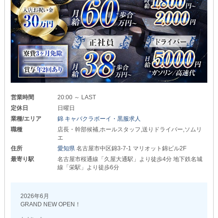
営業時間
20:00 ～ LAST
定休日
日曜日
業種/エリア
錦 キャバクラボーイ・黒服求人
職種
店長・幹部候補,ホールスタッフ,送りドライバー,ソムリ
エ
住所
愛知県
名古屋市中区錦3-7-1 マリオット錦ビル2F
最寄り駅
名古屋市桜通線「久屋大通駅」より徒歩4分 地下鉄名城
線「栄駅」より徒歩6分
2026年6月
GRAND NEW OPEN！