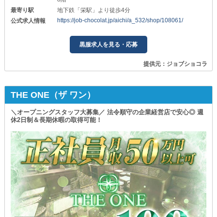
最寄り駅
地下鉄「栄駅」より徒歩4分
https://job-chocolat.jp/aichi/a_532/shop/108061/
公式求人情報
黒服求人を見る・応募
提供元：ジョブショコラ
THE ONE（ザ ワン）
＼オープニングスタッフ大募集／ 法令順守の企業経営店で安心◎ 週
休2日制＆長期休暇の取得可能！