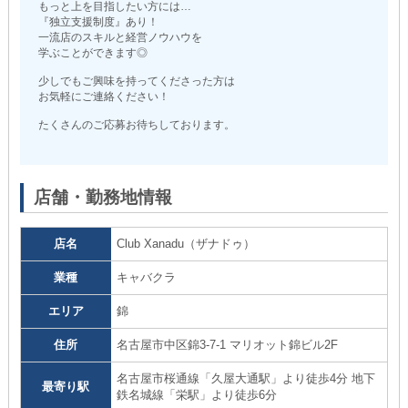
もっと上を目指したい方には…
『独立支援制度』あり！
一流店のスキルと経営ノウハウを
学ぶことができます◎
少しでもご興味を持ってくださった方は
お気軽にご連絡ください！
たくさんのご応募お待ちしております。
店舗・勤務地情報
店名
Club Xanadu（ザナドゥ）
業種
キャバクラ
エリア
錦
住所
名古屋市中区錦3-7-1 マリオット錦ビル2F
名古屋市桜通線「久屋大通駅」より徒歩4分 地下
最寄り駅
鉄名城線「栄駅」より徒歩6分