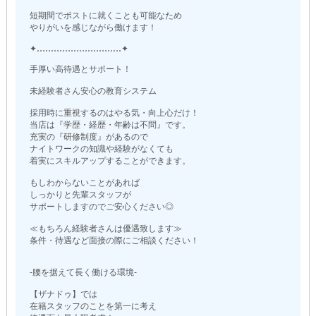
短期間でポストに就くことも可能なため
やりがいを感じながら働けます！
✦‥‥‥‥‥‥‥‥‥‥‥‥‥‥‥✦
手厚い高待遇とサポート！
未経験者さん安心の教育システム
採用時に重視するのはやる気・向上心だけ！
当店は『学歴・経歴・年齢は不問』です。
充実の『研修制度』があるので
ナイトワークの知識や経験がなくても
着実にスキルアップすることができます。
もしわからないことがあれば
しっかりと先輩スタッフが
サポートしますのでご安心ください◎
≪もちろん経験者さんは優遇致します≫
条件・待遇など面接の際にご相談ください！
-腰を据えて長く働ける環境-
【ザナドゥ】では
在籍スタッフのことを第一に考え