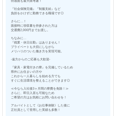
待遇面も最大限考慮！
『社会保険完備』『制服支給』など
負担をかけずに勤務できる職場です◎
さらに…！
面接時に領収書を持参された方は
交通費2,000円までお渡し。
ちなみに…
『残業・休日出勤』はありません！
プライベートも大切にしながら
メリハリのついた働き方を実現可能。
-遠方からのご応募も大歓迎-
『家具・家電付きの寮』を完備しているため
県外にお住まいの方や
これから一人暮らしを始める方でも
すぐに生活環境を整えることができます◎
≪今なら入社後3ヶ月間の寮費を免除！≫
さらに、即日入居も可能なため
ご希望の方はお気軽にお問い合わせを！
アルバイトとして《お仕事体験》した後に
正社員として登用した実績も多数！