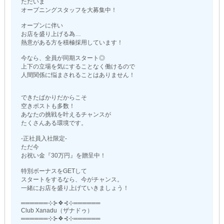
ただいま
オープニングスタッフを大募集中！
オープンに伴い
お店を盛り上げる為…
熱意がある方を積極採用しています！
今なら、全員が同期スタート◎
上下の立場を気にすることなく働けるので
人間関係に悩まされることはありません！
できたばかりだからこそ
空きポストも多数！
あなたの挑戦を叶えるチャンスが
たくさんある環境です。
-正社員入社限定-
ただ今
お祝い金『30万円』を贈呈中！
特別ボーナスをGETして
スタートをするなら、今がチャンス。
一緒にお店を盛り上げていきましょう！
══════⊹⊱❖⊰⊹══════
Club Xanadu（ザナドゥ）
══════⊹⊱❖⊰⊹══════