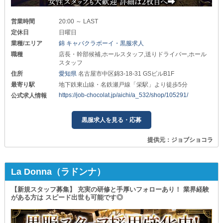
営業時間
20:00 ～ LAST
定休日
日曜日
業種/エリア
錦 キャバクラボーイ・黒服求人
職種
店長・幹部候補,ホールスタッフ,送りドライバー,ホール
スタッフ
住所
愛知県
名古屋市中区錦3-18-31 GSビルB1F
最寄り駅
地下鉄東山線・名鉄瀬戸線「栄駅」より徒歩5分
https://job-chocolat.jp/aichi/a_532/shop/105291/
公式求人情報
黒服求人を見る・応募
提供元：ジョブショコラ
La Donna（ラドンナ）
【新規スタッフ募集】 充実の研修と手厚いフォローあり！ 業界経験
がある方は スピード出世も可能です◎