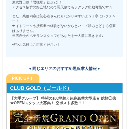
東武野田線「岩槻駅」徒歩2分！
アクセス抜群の好立地なので悪天候でもラクラク出勤可能です☆
また、業務内容は初心者さんにもわかりやすいよう丁寧にレクチャ
ー！
ナイトワークや接客業の経験がないからといって踏みとどまる必要
はありません。
当店自慢のベテランスタッフがあなたを一人前に導きます♪
ぜひお気軽にご応募ください！
▼同じエリアのおすすめ黒服求人情報▼
PICK UP！
CLUB GOLD（ゴールド）
【大手グループ】 待望の100坪超え超絶豪華大型店★ 総額◯億
★OPENスタッフ大募集！ 空ポスト多数！！