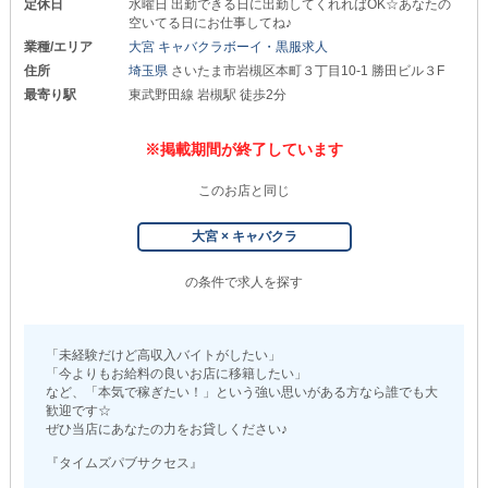
定休日
水曜日 出勤できる日に出勤してくれればOK☆あなたの
空いてる日にお仕事してね♪
業種/エリア
大宮 キャバクラボーイ・黒服求人
住所
埼玉県
さいたま市岩槻区本町３丁目10-1 勝田ビル３F
最寄り駅
東武野田線 岩槻駅 徒歩2分
※掲載期間が終了しています
このお店と同じ
大宮 × キャバクラ
の条件で求人を探す
「未経験だけど高収入バイトがしたい」
「今よりもお給料の良いお店に移籍したい」
など、「本気で稼ぎたい！」という強い思いがある方なら誰でも大
歓迎です☆
ぜひ当店にあなたの力をお貸しください♪
『タイムズパブサクセス』