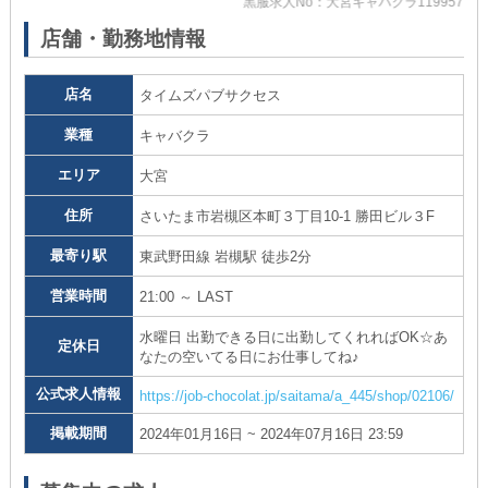
黒服求人No：大宮キャバクラ119957
店舗・勤務地情報
店名
タイムズパブサクセス
業種
キャバクラ
エリア
大宮
住所
さいたま市岩槻区本町３丁目10-1 勝田ビル３F
最寄り駅
東武野田線 岩槻駅 徒歩2分
営業時間
21:00 ～ LAST
水曜日 出勤できる日に出勤してくれればOK☆あ
定休日
なたの空いてる日にお仕事してね♪
公式求人情報
https://job-chocolat.jp/saitama/a_445/shop/02106/
掲載期間
2024年01月16日 ~ 2024年07月16日 23:59