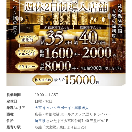
営業時間
19:00 ～ LAST
定休日
日曜・祝日
業種/エリア
大宮 キャバクラボーイ・黒服求人
職種
店長・幹部候補,ホールスタッフ,送りドライバー
住所
埼玉県
さいたま市大宮区仲町1-40 三益ビル1F
最寄り駅
各線「大宮駅」東口より徒歩2分