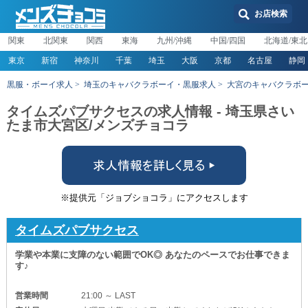
お店検索
関東
北関東
関西
東海
九州/沖縄
中国/四国
北海道/東北
東京
新宿
神奈川
千葉
埼玉
大阪
京都
名古屋
静岡
黒服・ボーイ求人
埼玉のキャバクラボーイ・黒服求人
大宮のキャバクラボ
タイムズパブサクセスの求人情報 - 埼玉県さい
たま市大宮区/メンズチョコラ
※提供元「ジョブショコラ」にアクセスします
タイムズパブサクセス
学業や本業に支障のない範囲でOK◎ あなたのペースでお仕事できま
す♪
営業時間
21:00 ～ LAST