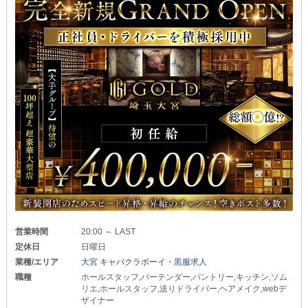
営業時間
20:00 ～ LAST
定休日
日曜日
業種/エリア
大宮 キャバクラボーイ・黒服求人
職種
ホールスタッフ,バーテンダー,パントリー,キッチン,ソム
リエ,ホールスタッフ,送りドライバー,ヘアメイク,webデ
ザイナー