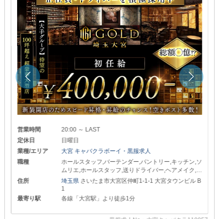
営業時間
20:00 ～ LAST
定休日
日曜日
業種/エリア
大宮 キャバクラボーイ・黒服求人
職種
ホールスタッフ,バーテンダー,パントリー,キッチン,ソ
ムリエ,ホールスタッフ,送りドライバー,ヘアメイク,w
ebデザイナー
住所
埼玉県
さいたま市大宮区仲町1-1-1 大宮タウンビル B
1
最寄り駅
各線「大宮駅」より徒歩1分
49