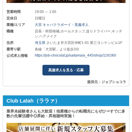
営業時間
19:00 ～ 1:00
定休日
日曜日
業種/エリア
大宮 キャバクラボーイ・黒服求人
職種
店長・幹部候補,ホールスタッフ,送りドライバー,キッチ
ン,ヘアメイク
住所
埼玉県
さいたま市大宮区仲町1-91 第三ヨシケンビル1F
最寄り駅
各線「大宮駅」より徒歩3分
https://job-chocolat.jp/saitama/a_445/shop/119190/
公式求人情報
黒服求人を見る・応募
提供元：ジョブショコラ
Club Lalah（ララァ）
業界未経験者さんも大歓迎！他業種からの転職先にもぜひ⇒すでに多
数の先輩活躍中◎昇給・昇格随時実施！