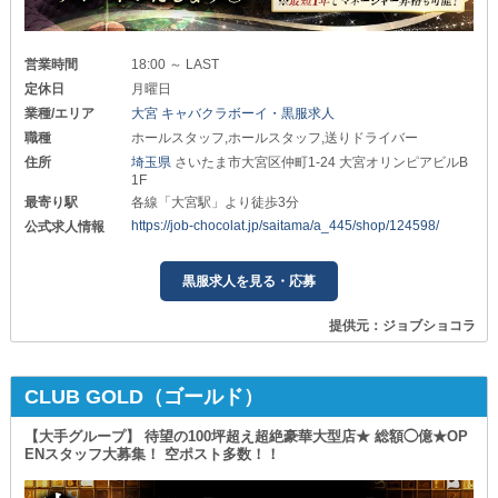
営業時間
18:00 ～ LAST
定休日
月曜日
業種/エリア
大宮 キャバクラボーイ・黒服求人
職種
ホールスタッフ,ホールスタッフ,送りドライバー
住所
埼玉県
さいたま市大宮区仲町1-24 大宮オリンピアビルB
1F
最寄り駅
各線「大宮駅」より徒歩3分
https://job-chocolat.jp/saitama/a_445/shop/124598/
公式求人情報
黒服求人を見る・応募
提供元：ジョブショコラ
CLUB GOLD（ゴールド）
【大手グループ】 待望の100坪超え超絶豪華大型店★ 総額◯億★OP
ENスタッフ大募集！ 空ポスト多数！！