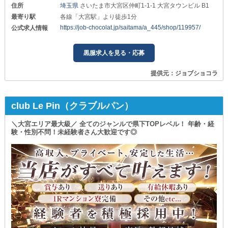
住所
埼玉県
さいたま市大宮区仲町1-1-1 大宮タウンビル B1
最寄り駅
各線「大宮駅」より徒歩1分
https://job-chocolat.jp/saitama/a_445/shop/119957/
公式求人情報
黒服求人を見る・応募
提供元：ジョブショコラ
club Le Pin（クラブルパン）
＼大宮エリア最大級／ 全てのジャンルで県下TOPレベル！ 年齢・経
験・性別不問！未経験者さん大歓迎です◎