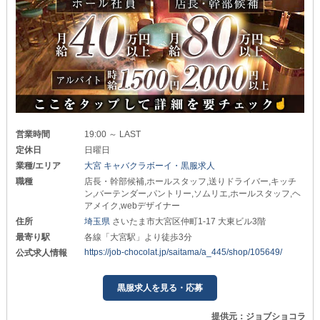
営業時間
19:00 ～ LAST
定休日
日曜日
業種/エリア
大宮 キャバクラボーイ・黒服求人
職種
店長・幹部候補,ホールスタッフ,送りドライバー,キッチ
ン,バーテンダー,パントリー,ソムリエ,ホールスタッフ,ヘ
アメイク,webデザイナー
住所
埼玉県
さいたま市大宮区仲町1-17 大東ビル3階
最寄り駅
各線「大宮駅」より徒歩3分
https://job-chocolat.jp/saitama/a_445/shop/105649/
公式求人情報
黒服求人を見る・応募
提供元：ジョブショコラ