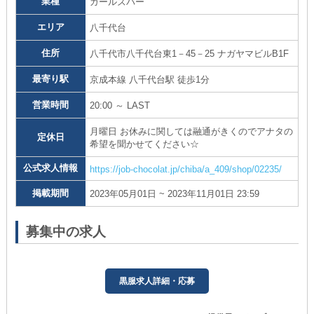
業種
ガールズバー
エリア
八千代台
住所
八千代市八千代台東1－45－25 ナガヤマビルB1F
最寄り駅
京成本線 八千代台駅 徒歩1分
営業時間
20:00 ～ LAST
月曜日 お休みに関しては融通がきくのでアナタの
定休日
希望を聞かせてください☆
公式求人情報
https://job-chocolat.jp/chiba/a_409/shop/02235/
掲載期間
2023年05月01日 ~ 2023年11月01日 23:59
募集中の求人
黒服求人詳細・応募