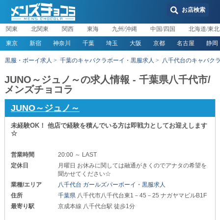
お店検索
関東
北関東
関西
東海
九州/沖縄
中国/四国
北海道/東北
東京
新宿
神奈川
千葉
埼玉
大阪
京都
名古屋
静岡
黒服・ボーイ求人
千葉のキャバクラボーイ・黒服求人
八千代台のキャバク
JUNO～ジュノ～の求人情報 - 千葉県八千代市/
メンズチョコラ
JUNO～ジュノ～
未経験OK！ 他店で経験を積んでいる方は即戦力としてお迎えします
☆
営業時間
20:00 ～ LAST
定休日
月曜日 お休みに関しては融通がきくのでアナタの希望を
聞かせてください☆
業種/エリア
八千代台 ガールズバーボーイ・黒服求人
住所
千葉県
八千代市八千代台東1－45－25 ナガヤマビルB1F
最寄り駅
京成本線 八千代台駅 徒歩1分