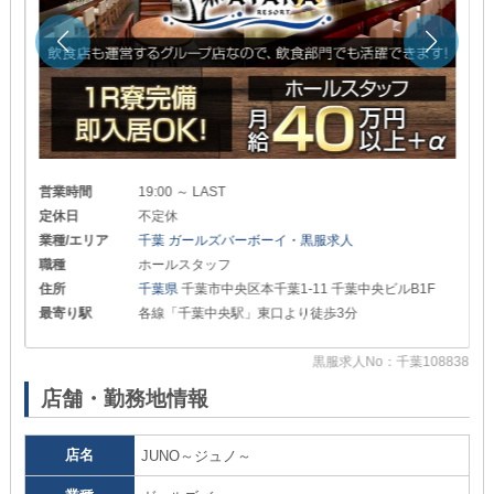
営業時間
19:00 ～ LAST
定休日
不定休
業種/エリア
千葉 ガールズバーボーイ・黒服求人
職種
ホールスタッフ
住所
千葉県
千葉市中央区本千葉1-11 千葉中央ビルB1F
最寄り駅
各線「千葉中央駅」東口より徒歩3分
65
黒服求人No：千葉108838
店舗・勤務地情報
店名
JUNO～ジュノ～