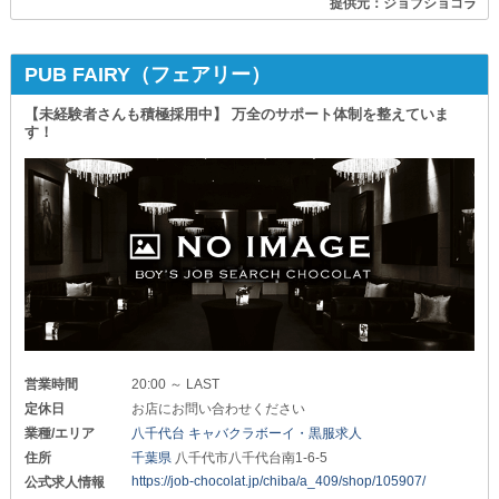
提供元：ジョブショコラ
PUB FAIRY（フェアリー）
【未経験者さんも積極採用中】 万全のサポート体制を整えていま
す！
営業時間
20:00 ～ LAST
定休日
お店にお問い合わせください
業種/エリア
八千代台 キャバクラボーイ・黒服求人
住所
千葉県
八千代市八千代台南1-6-5
https://job-chocolat.jp/chiba/a_409/shop/105907/
公式求人情報