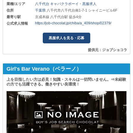
業種/エリア
八千代台 キャバクラボーイ・黒服求人
住所
千葉県
八千代市八千代台南1-7-1 シャイニービル6F
最寄り駅
京成本線 八千代台駅 徒歩4分
https://job-chocolat.jp/chiba/a_409/shop/02379/
公式求人情報
黒服求人を見る・応募
提供元：ジョブショコラ
Girl's Bar Verano（ベラーノ）
上を目指したい方は必見！知識・スキルは一切問いません。⇒未経験
の方でも活躍できる。働きやすい良環境！