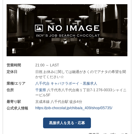
営業時間
21:00 ～ LAST
定休日
日祝 お休みに関しては融通がきくのでアナタの希望を聞
かせてください☆
業種/エリア
八千代台 キャバクラボーイ・黒服求人
住所
千葉県
八千代市八千代台南１丁目7-1 276-0033シャイニ
ービル5F
最寄り駅
京成本線 八千代台駅 徒歩4分
https://job-chocolat.jp/chiba/a_409/shop/05735/
公式求人情報
黒服求人を見る・応募