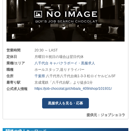
営業時間
20:30 ～ LAST
定休日
月曜日※祝日の場合は翌日代休
業種/エリア
八千代台 キャバクラボーイ・黒服求人
職種
ホールスタッフ,送りドライバー
住所
千葉県
八千代市八千代台南1-3-3 松ロイヤルビル5F
最寄り駅
京成電鉄「八千代台駅」より徒歩1分
https://job-chocolat.jp/chiba/a_409/shop/101931/
公式求人情報
黒服求人を見る・応募
提供元：ジョブショコラ