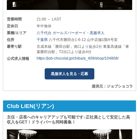
営業時間
21:00 ～ LAST
定休日
年中無休
業種/エリア
八千代台 ガールズバーボーイ・黒服求人
住所
千葉県
八千代市勝田台1-6-12 山中店舗1階A号室
最寄り駅
京成本線「勝田台駅」南口より徒歩2分 東葉高速線「東
葉勝田台駅」T2出口より徒歩4分
https://job-chocolat.jp/chiba/a_409/shop/104808/
公式求人情報
黒服求人を見る・応募
提供元：ジョブショコラ
Club LIEN(リアン)
主任・店長へのキャリアアップも可能です♪正社員として安定した高
収入をGET！ドライバーも同時募集！