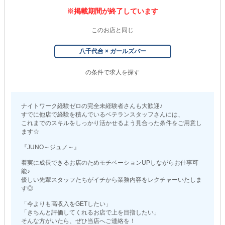
※掲載期間が終了しています
このお店と同じ
八千代台 × ガールズバー
の条件で求人を探す
ナイトワーク経験ゼロの完全未経験者さんも大歓迎♪
すでに他店で経験を積んでいるベテランスタッフさんには、
これまでのスキルをしっかり活かせるよう見合った条件をご用意し
ます☆
『JUNO～ジュノ～』
着実に成長できるお店のためモチベーションUPしながらお仕事可
能♪
優しい先輩スタッフたちがイチから業務内容をレクチャーいたしま
す◎
「今よりも高収入をGETしたい」
「きちんと評価してくれるお店で上を目指したい」
そんな方がいたら、ぜひ当店へご連絡を！