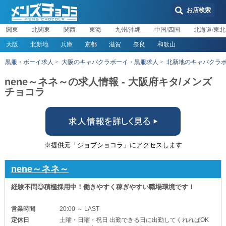
お店検索
関東
北関東
関西
東海
九州/沖縄
中国/四国
北海道/東北
大阪
北新地
兵庫
京都
滋賀
奈良
和歌山
黒服・ボーイ求人
大阪のキャバクラボーイ・黒服求人
北新地のキャバクラ
nene～ネネ～の求人情報 - 大阪府キタ/メンズ
チョコラ
※提供元「ジョブショコラ」にアクセスします
nene～ネネ～
経験不問◎積極採用中！働きやすく稼ぎやすい職場環境です！
営業時間
20:00 ～ LAST
定休日
土曜・日曜・祝日 出勤できる日に出勤してくれればOK