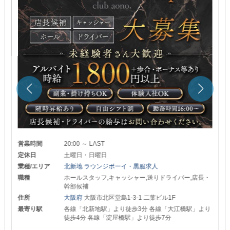
営業時間
20:00 ～ LAST
定休日
土曜日・日曜日
業種/エリア
北新地 ラウンジボーイ・黒服求人
職種
ホールスタッフ,キャッシャー,送りドライバー,店長・
幹部候補
住所
大阪府
大阪市北区堂島1-3-1 二葉ビル1F
最寄り駅
各線「北新地駅」より徒歩3分 各線「大江橋駅」より
徒歩4分 各線「淀屋橋駅」より徒歩7分