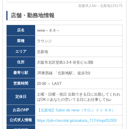
93
黒服求人No：北新地125175
店舗・勤務地情報
店名
nene～ネネ～
業種
ラウンジ
エリア
北新地
住所
大阪市北区堂島1-3-4 谷安ビル3階
最寄り駅
JR東西線 「北新地駅」 徒歩3分
営業時間
20:00 ～ LAST
土曜・日曜・祝日 出勤できる日に出勤してくれれ
定休日
ばOK☆あなたの空いてる日にお仕事してね♪
お店のHP
【北新地】Salon de nene（サロン ドゥ ネネ）
公式求人情報
https://job-chocolat.jp/osaka/a_717/shop/01293/