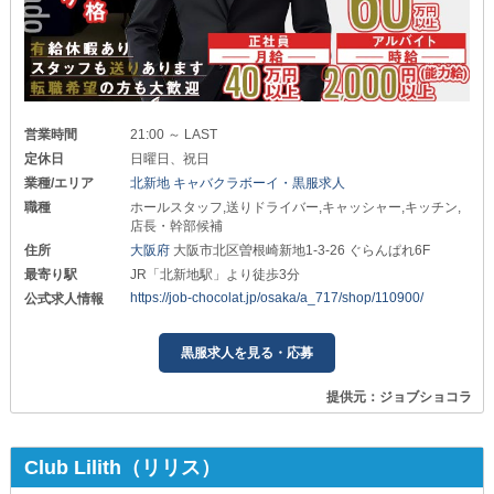
営業時間
21:00 ～ LAST
定休日
日曜日、祝日
業種/エリア
北新地 キャバクラボーイ・黒服求人
職種
ホールスタッフ,送りドライバー,キャッシャー,キッチン,
店長・幹部候補
住所
大阪府
大阪市北区曽根崎新地1-3-26 ぐらんぱれ6F
最寄り駅
JR「北新地駅」より徒歩3分
https://job-chocolat.jp/osaka/a_717/shop/110900/
公式求人情報
黒服求人を見る・応募
提供元：ジョブショコラ
Club Lilith（リリス）