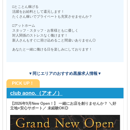
□とことん稼げる
活躍をお給料として還元します！
たくさん稼いでプライベートも充実させませんか？
□アットホーム
スタッフ・スタッフ・お客様ともに優しく
対人関係のストレスなく働けます！
新人さんもすぐに溶け込めること間違いありません◎
あなたと一緒に働ける日を楽しみにしております！
▼同じエリアのおすすめ黒服求人情報▼
PICK UP！
club aono.（アオノ）
【2026年9月New Open！】 一緒にお店を創りませんか？ ＼好
立地×安心サポート／ 未経験OK◎