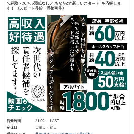
＼経験・スキル関係なし／ あなたの“新しいスタート”を応援しま
す！ 《スピード昇給・昇格可能》
営業時間
21:00 ～ LAST
定休日
日曜日・祝日
業種/エリア
北新地 キャバクラボーイ・黒服求人