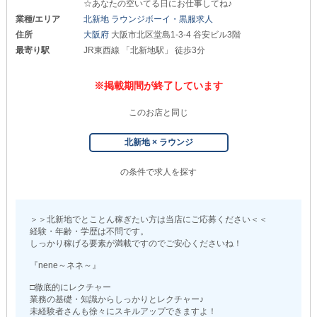
☆あなたの空いてる日にお仕事してね♪
業種/エリア
北新地 ラウンジボーイ・黒服求人
住所
大阪府
大阪市北区堂島1-3-4 谷安ビル3階
最寄り駅
JR東西線 「北新地駅」 徒歩3分
※掲載期間が終了しています
このお店と同じ
北新地 × ラウンジ
の条件で求人を探す
＞＞北新地でとことん稼ぎたい方は当店にご応募ください＜＜
経験・年齢・学歴は不問です。
しっかり稼げる要素が満載ですのでご安心くださいね！
『nene～ネネ～』
□徹底的にレクチャー
業務の基礎・知識からしっかりとレクチャー♪
未経験者さんも徐々にスキルアップできますよ！