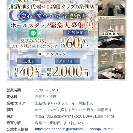
営業時間
21:00 ～ LAST
定休日
日曜日・祝日
業種/エリア
北新地 キャバクラボーイ・黒服求人
職種
ホールスタッフ,送りドライバー,店長・幹部候補
住所
大阪府
大阪市北区堂島1-2-20 ESPACE北新地7 5F
最寄り駅
各線「北新地駅」より徒歩4分
https://job-chocolat.jp/osaka/a_717/shop/120796/
公式求人情報