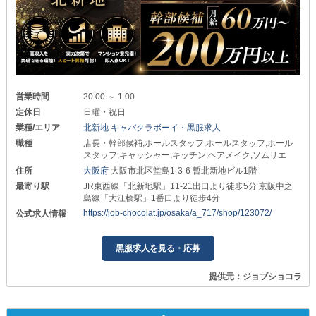
営業時間
20:00 ～ 1:00
定休日
日曜・祝日
業種/エリア
北新地 キャバクラボーイ・黒服求人
職種
店長・幹部候補,ホールスタッフ,ホールスタッフ,ホール
スタッフ,キャッシャー,キッチン,ヘアメイク,ソムリエ
住所
大阪府
大阪市北区堂島1-3-6 暫北新地ビル1階
最寄り駅
JR東西線「北新地駅」11-21出口より徒歩5分 京阪中之
島線「大江橋駅」1番口より徒歩4分
https://job-chocolat.jp/osaka/a_717/shop/123072/
公式求人情報
黒服求人を見る・応募
提供元：ジョブショコラ