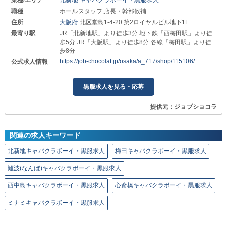
職種
ホールスタッフ,店長・幹部候補
住所
大阪府
北区堂島1-4-20 第2ロイヤルビル地下1F
最寄り駅
JR「北新地駅」より徒歩3分 地下鉄「西梅田駅」より徒
歩5分 JR「大阪駅」より徒歩8分 各線「梅田駅」より徒
歩8分
https://job-chocolat.jp/osaka/a_717/shop/115106/
公式求人情報
黒服求人を見る・応募
提供元：ジョブショコラ
関連の求人キーワード
北新地キャバクラボーイ・黒服求人
梅田キャバクラボーイ・黒服求人
難波(なんば)キャバクラボーイ・黒服求人
西中島キャバクラボーイ・黒服求人
心斎橋キャバクラボーイ・黒服求人
ミナミキャバクラボーイ・黒服求人