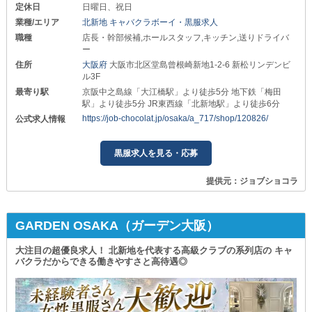
定休日
日曜日、祝日
業種/エリア
北新地 キャバクラボーイ・黒服求人
職種
店長・幹部候補,ホールスタッフ,キッチン,送りドライバ
ー
住所
大阪府
大阪市北区堂島曾根崎新地1-2-6 新松リンデンビ
ル3F
最寄り駅
京阪中之島線「大江橋駅」より徒歩5分 地下鉄「梅田
駅」より徒歩5分 JR東西線「北新地駅」より徒歩6分
https://job-chocolat.jp/osaka/a_717/shop/120826/
公式求人情報
黒服求人を見る・応募
提供元：ジョブショコラ
GARDEN OSAKA（ガーデン大阪）
大注目の超優良求人！ 北新地を代表する高級クラブの系列店の キャ
バクラだからできる働きやすさと高待遇◎