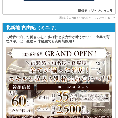
迷うよりもまずはご連絡ください◎
こんなおトクなチャンスを逃すなんて
もったいないです！
提供元：ジョブショコラ
気持ちのいいスタートを切りませんか？
黒服求人No：北新地キャバクラ115106
■■□―――――――――――――□■■
北新地 宮由紀（ミユキ）
【Club Lilith（リリス）】
＼時代に沿った働き方を／ 多様性と安定性が叶うホワイト企業で育
■■□―――――――――――――□■■
むスキルは一生物★ 未経験でも高給与採用！
◇◆募集職種はコチラです◆◇
￣￣￣￣￣￣￣￣￣￣￣￣￣￣
☞責任者候補
月給600,000円以上可
☞店長・幹部候補
月給500,000円以上
☞ホールスタッフ
月給400,000円以上＋歩合
※正社員研修期間：月給27〜30万円※
（能力に応じて決定）
なお、業界未経験者さんもご安心ください。
簡単なお仕事から始められ
しっかりとスキルを習得していけます◎