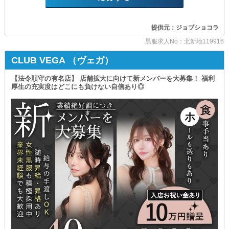
《業界経験・学歴・年齢・性別》
女性の方や40代・50代の方も大歓迎です◎
これらは問いません。
挑戦への熱意があれば大丈夫◎
今回は1枠しかないので
提供元：ジョブショコラ
少しでも気になった方は
研修体制（OJT）を完備しており
お早めにご応募ください。
黒服求人No：北新地119916
丁寧なフィードバックにより
スキルアップに繋げます。
∴‥∵‥∴‥∵‥∴‥∴‥∵‥∴‥∵‥∴‥∴
CLUB VEGA （ヴェガ）
初心者さんも
MELBA（メルバ）
【法令順守の有名店】 店舗拡大に向けて新メンバーを大募集！ 福利
どうぞ安心してご応募ください◎
厚生の充実度はどこにも負けない自信あり◎
∴‥∵‥∴‥∵‥∴‥∴‥∵‥∴‥∵‥∴‥∴
┏━━━━━━━━━━━━━━━━━━━┓
＊懐に少し余裕が生まれる＊
❁給与について❁
￣￣￣￣￣￣￣￣￣￣￣￣￣￣￣￣￣
現在募集している職種は
❏幹部候補❏
ホールのアルバイトスタッフ！
（正）月給60万円以上
《時給1,500円～》に加えて
❏ホールスタッフ❏
頑張りに応じた《バック》もあります。
（正）月給35万円以上
（ア）時給2,500円以上
努力した分がそのまま収入へ直結するから
お仕事に対するモチベーションも
❏エスコート❏
ドンドン上がっていくはずです◎
（ア）時給2,500円以上
●20代女性活躍中
さらに、お給料は《全額日払い》OK。
出勤日当日の成果をすぐ受け取りたい時は
┗━━━━━━━━━━━━━━━━━━━┛
遠慮なくご相談ください！