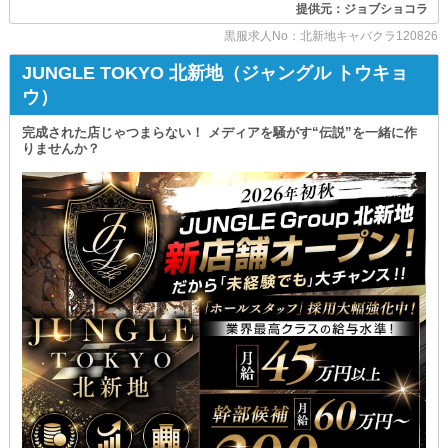
提供元：ジョブショコラ
③関西・東京など毎年2店舗以上の
黒服求人No：北新地キャバクラ120826
新店舗出店しているグループ◎
多数のポスト空きあり！
JUNGLE TOKYO 北新地（ジャングル トウキョ
--------------------
ウ）
④教育/研修体制が充実。
完成された店じゃつまらない！ メディアを騒がす“伝説”を一緒に作
未経験の方でもキャバクラの事や
りませんか？
マネージメントなど座学から
しっかり教えてもらえる。
--------------------
⑤手当が充実！
社会保険など当たり前。
食事手当や子ども手当など
福利厚生も充実！
お客様の笑顔のため
日常から非日常を生み出す。
そんなエンターテイメント企業から
“見逃し厳禁”の求人をご紹介します◎
経験・年齢・性別などを問わず
“熱意／やる気”重視で採用。