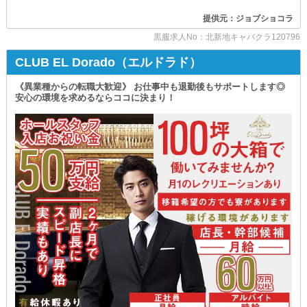
未経験の方でも
充実のサポート体制に自信があります◎
業界でも屈指のメディア露出！
安心して仕事を覚えてもらえる
提供元：ジョブショコラ
JUNGLE GROUPは
これから夜職業界に
環境が整っております。
所属キャストのメディア出演実績も豊富！
飛び込んでみようと考えている方も
黒服求人No：北新地キャバクラ120796
②まずはホール
安心感を持って進められること
ファッション誌や人気メディア
（全員ここから）
間違いないでしょう。
CLUB EL Dorado（エルドラド）
配信番組、大型イベントなど
さまざまな舞台で活躍するキャストを
・ドリンク運び／灰皿交換／片付け・清掃
◥◣新規スタッフ大募集◢◤
《異業種からの転職大歓迎》 お仕事中も退勤後もサポートします◎
多数輩出しています。
・お客様のご案内補助／キャストのサポート
￣￣￣￣￣￣￣￣￣￣￣￣￣￣￣￣￣￣
安心の環境を求めるならココに決まり！
・店内の簡単な段取り・準備
採用にあたって
そのため
※違法な客引きや
“経験・年齢・性別”はいずれも問いません！
黒服として店舗運営を行うだけではなく
業務中の無理な飲酒はありません。
《40代・50代》の方も女性スタッフも
撮影現場への同行やイベント対応など
積極的に採用中です◎
一般的なお店ではなかなか経験できない
③慣れたらジョブローテ
仕事に携わるチャンスも！！
圧倒的な“集客力”があり
（希望・適性で）
またトラブルにつながりそうなお客様の
毎日同じ仕事の繰り返しではなく
ご来店はお断りするため“良客層”。
・キッチン：簡単な準備・補助・洗い場
刺激のある環境で経験を積みながら
・クローク：荷物預かり・返却、案内
自分自身も大きく成長できます！
またそれぞれの想いを尊重し合える
・フロント：受付・ご案内・予約対応の補助
風通しの良い環境作りを徹底◎
⋆⋅⋅⋅⊱∘──────∘⊰⋅⋅⋅⋆‧
・リスト（キャッシャ）
まさに一歩を踏み出すには
指名係：店舗全体のオペレーション管理
ピッタリのタイミングでしょう！
■こんな方を歓迎します
+‥‥‥‥‥‥‥‥‥‥‥‥‥‥‥+
ただいま《空きポスト》多数あり。
・もっと稼ぎたい
￣￣￣￣￣￣￣￣￣￣￣￣￣￣￣￣
・頑張りを正当に評価されたい
役職者の登用も積極的に行っており
・有名グループで経験を積みたい
さまざまな高待遇でサポート
頑張り次第では初心者さんの
・今より上のポジションを目指したい
スピード出世も夢ではありません◎