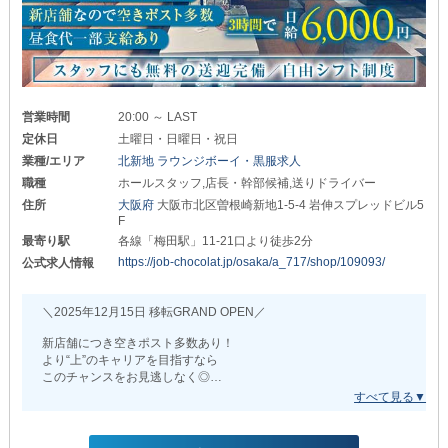
仕事を覚えてもらえる
この想いを広めていくことが
環境が整っております。
基本理念です。
②まずは全員ホール業務から
“会社の成長＝自身の成長”
というとらえ方ができる当社で
・ドリンク運び／灰皿交換／片付け・清掃
ぜひともに働きましょう！
・お客様のご案内補助／キャストのサポート
営業時間
20:00 ～ LAST
・店内の簡単な段取り・準備
あなたにお会いできることを
定休日
土曜日・日曜日・祝日
※違法な客引きや業務中の無理な飲酒なし
心より楽しみにしております◎
業種/エリア
北新地 ラウンジボーイ・黒服求人
③希望・適正に合わせてジョブローテ
職種
ホールスタッフ,店長・幹部候補,送りドライバー
・キッチン：簡単な準備・補助・洗い場
住所
大阪府
大阪市北区曽根崎新地1-5-4 岩伸スプレッドビル5
・クローク：荷物預かり・返却・案内
F
・フロント：受付・ご案内・予約対応の補助
最寄り駅
各線「梅田駅」11-21口より徒歩2分
・リスト（キャッシャー）
https://job-chocolat.jp/osaka/a_717/shop/109093/
公式求人情報
指名係：店舗全体のオペレーション管理
>>>>>>>>>>>>>>>>>>>>
＼2025年12月15日 移転GRAND OPEN／
┏━━━━━━━━━━━━━━━┓
新店舗につき空きポスト多数あり！
より“上”のキャリアを目指すなら
法人経営店ならではの
このチャンスをお見逃しなく◎
『充実した福利厚生』
━－━－━－━－━－━－━－━－━－━
そして、大手だから実現する
『圧倒的な稼ぎやすさ』。
◆～清潔感のある綺麗な職場～◆
高級感溢れる店内だからと
┗━━━━━━━━━━━━━━━┛