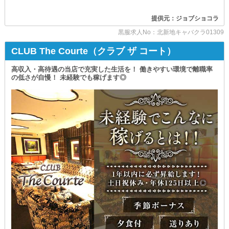
一人ひとりのライフスタイルを尊重し
《自由シフト制》を導入しています！
クリーンな職場環境で
提供元：ジョブショコラ
あなたの底力を発揮してみませんか？
勤務時間は16:00～となっており
黒服求人No：北新地キャバクラ01309
本業が終わった後や
ただ今、新規スタッフを大募集中！
空いた時間を活かしたい方にピッタリ。
当店は大手グループ特有の
CLUB The Courte（クラブ ザ コート）
堅苦しいルールがなく
《副業や掛け持ちもOK》につき
フレキシブルに動きやすい環境です◎
今の生活リズムを崩すことなく
高収入・高待遇の当店で充実した生活を！ 働きやすい環境で離職率
無理のないペースで働きやすい環境が整っています！
█ █ █ █ █ █ █ █ █ █ █ █ █ █ █ █
の低さが自慢！ 未経験でも稼げます◎
安心・安全の
「今の収入に少しだけプラスしたい」
法人経営店で働くメリット
「まずは自分のペースで慣れていきたい」
そんなあなたの希望を、当店がしっかりと叶えます◎
✓ 社会保険完備
✓ フラットな社風
┏━━━━━━━━━━━━━━━━━━━┓
✓ 給料の未払いなし
＼まずは体験入社からでも大歓迎／
✓ 長期的なキャリア形成
┗━━━━━━━━━━━━━━━━━━━┛
法令遵守店で
将来を見据えたキャリア形成を。
「実際の雰囲気を見てから決めたい」
そんな方は
◤￣￣￣￣￣￣￣￣￣￣￣￣￣￣￣￣￣￣￣
ぜひ一度、体験入社にお越しください。
【Vanilla（バニラ）】
お店の空気感や
＿＿＿＿＿＿＿＿＿＿＿＿＿＿＿＿＿＿＿◢
一緒に働く仲間の人柄に触れてから
本格的にスタートするかどうかを