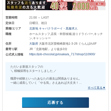
万が一の事態も安心
・普通の黒服では経験できない仕事にも挑戦したい
社会保険を完備しています。
まずはお気軽にご応募いただけると幸いです。
どれか一つでも当てはまる方は
長期に渡り
ぜひ一度お話ししましょう！
◤◢◤◢◤◢◤◢◤◢◤◢◤◢◤◢
勤務されたい方にもうってつけ！
営業時間
21:00 ～ LAST
経験者はもちろん
GARDEN OSAKA
定休日
日曜日、祝日
普段の出費をミニマムに
未経験から本気でチャレンジ
（ガーデン大阪）
交通費支給のほか
業種/エリア
北新地 キャバクラボーイ・黒服求人
したい方も大歓迎です！
退勤後は送りもご利用可能です◎
◤◢◤◢◤◢◤◢◤◢◤◢◤◢◤◢
職種
ホールスタッフ,店長・幹部候補,送りドライバー,キッチ
⋆⋅⋅⋅⊱∘──────∘⊰⋅⋅⋅⋆‧
ン,キャッシャー
新生活を始めるなら
┏━━━━━━━━━━━━━━━━━━━┓
■待遇・環境面も充実！
住所
大阪府
大阪市北区曽根崎新地1-3-26 ぐらんぱれ6F
ご案内している寮への入居がオススメ！
希望される際は、面接にてお話ください。
＼募集中の職種はこちら！／
最寄り駅
JR「北新地駅」より徒歩3分
・昇給／昇格は随時
https://job-chocolat.jp/osaka/a_717/shop/110900/
公式求人情報
・高還元の給与システム
胃も心も優しくなる
❏幹部候補❏
・マンション寮完備（即入居OK）
嬉しい食事補助付き◎
（正）月給600,000円以上
※敷金、礼金、更新料は会社負担
食費が浮いた分
ただいま新規スタッフの
・独立支援制度あり
❏ホールスタッフ❏
とことん稼いでみましょう⤴
＼ 積極採用をスタートしました ／
（正）月給400,000円以上
安心して長く働ける環境もしっかり整えています！
+‥‥‥‥‥‥‥‥‥‥‥‥‥‥‥+
（ア）時給2,000円以上
職歴や経験といったあなたの過去は関係ありません。
一緒に成長していく「やる気」さえあれば大丈夫！
⋆⋅⋅⋅⊱∘──────∘⊰⋅⋅⋅⋆‧
❏ドライバー❏
アルバイトから始めるのもアリ
（ア）日給8,000円以上
■最後に
◆新しい環境で自分を変えたい
◆手に職をつけて安定の収入を得たい
┗━━━━━━━━━━━━━━━━━━━┛
着実にステップアップできる環境
◆働き口が決まらなくて困っている
＊ホールスタッフ＊
貴重な経験やチャンスに恵まれている
応募する
など…さまざまな想いにお応えするため
時給2,000円
◤◢◤当店ならではの高待遇あり◢◤◢
ここまで揃う環境は他に多くありません！
スタッフが親身に対応させていただきます◎
※深夜時給込み