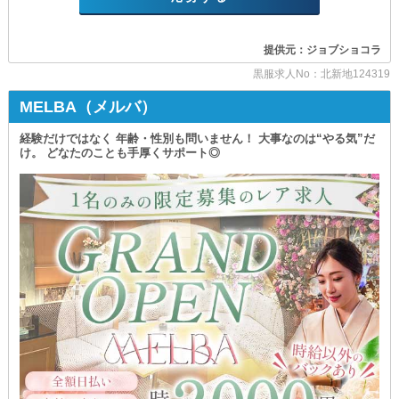
副業として働きたい方は
社員・アルバイトともに
お気軽にご応募ください！
若干名を採用いたします。
◆────────────────────◆
提供元：ジョブショコラ
一流のサービスを提供する
ハイクラスな業態だからこそ得られる
黒服求人No：北新地124319
◇◆退勤後のサポートも充実◆◇
知識・経験はもちろんのこと…
￣￣￣￣￣￣￣￣￣￣￣￣￣￣￣
MELBA（メルバ）
その日の業務が終わったら
出世する・稼ぐ・モテる・成功する―――
《車》で自宅まで送り届けます！
といったロールモデルの共通項や
経験だけではなく 年齢・性別も問いません！ 大事なのは“やる気”だ
実現するための道しるべなどの
送迎はキャストのみ…の場合が多いですが
け。 どなたのことも手厚くサポート◎
“人生哲学”や“人生成功術”が
【リリス】はスタッフも対象です。
一気に明らかになります。
さらに《社宅》も用意しており
当社でのお仕事を通じて
みなさんの暮らしをしっかりサポートします。
それらの一生ものの知性を
育み磨き続けられることでしょう！
新生活のスタートを切るなら
【リリス】で決まりです！
在籍キャストのレベルは高く
お客様は普段関わることがない
◆────────────────────◆
各界で多大な成果を収められた方々。
つまり、人脈形成ものぞめます◎
興味を持っていただけたら
《体験入社》してみませんか？
また、一般流通していない
ワイン・シャンパンも取り揃えており
店内の雰囲気・業務の流れなど
希少な世界に触れることも可能です。
気になったところを
じっくりとチェックできます！
人生を華やかに彩るには