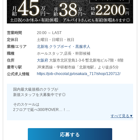
~~~~~~~~~~~~~~~~~~~~
勤務後のサポート体制も万全です。
キャストだけでなく
スタッフも利用できる送りをご用意。
終電後まで勤務した日や遅い時間帯の退勤でも
営業時間
20:00 ～ LAST
帰宅手段に困ることはありません。
定休日
土曜日・日曜日・祝日
安心して仕事に集中できる
業種/エリア
北新地 クラブボーイ・黒服求人
環境づくりを大切にしています。
職種
ホールスタッフ,店長・幹部候補
~~~~~~~~~~~~~~~~~~~~
住所
大阪府
大阪市北区堂島1-3-6 暫北新地ビル7階・8階
最寄り駅
JR東西線・学研都市線「北新地駅」より徒歩5分
働き方も柔軟に選択可能。
https://job-chocolat.jp/osaka/a_717/shop/120712/
公式求人情報
正社員は週休2日制を採用しているため
しっかり休みを取りながら無理なく勤務できます。
国内最大級規模のクラブが
アルバイトは週2～3日から勤務OK。
新規スタッフを大募集中です◎
本業との掛け持ちやWワークを
希望される方にもぴったりです。
そのスケールは
2フロアで延べ300坪OVER…！
ライフスタイルに合わせながら
ここまでのお店は
収入アップを目指せます。
なかなか見ないのではないでしょうか？
~~~~~~~~~~~~~~~~~~~~
落ち着いた雰囲気の中で
応募する
上質なお客様をお迎えする当店。
北新地という一流エリアで