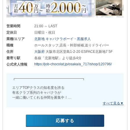
※能力給あり
そして、通常の基本給に加え
※経験・能力により優遇
歩合や賞与も支給しております。
────────────
「“いけるとこ”までとことん昇りたい…⇧」
＜クローク＞
といった熱量が高い方こそ
営業時間
21:00 ～ LAST
フロントでのお荷物管理・受付対応
しっかりと報われる環境です◎
定休日
日曜日・祝日
＜リスト＞
◇もちろん研修体制も充実◇
業種/エリア
北新地 キャバクラボーイ・黒服求人
付け回しサポート
職種
ホールスタッフ,店長・幹部候補,送りドライバー
①研修内容
※経験者さん優遇
住所
大阪府
大阪市北区堂島1-2-20 ESPACE北新地7 5F
＜1日目＞
＜セキュリティ＞
最寄り駅
各線「北新地駅」より徒歩4分
座学 1時間程度
店内巡回・警備業務
https://job-chocolat.jp/osaka/a_717/shop/120796/
公式求人情報
ナイトワークの基礎や
＜ソムリエ＞
お店のルールを丁寧にレクチャーし
月給70万円以上
初日はトレーナーの横につきながら
┏━━━━━━━━━━━━━━━━━━━┓
お酒のセレクトから
店内の雰囲気を体感していただきます。
お客様へのご提案までお任せします。
エリアTOPクラスの知名度を誇る
＜2日目〜7日目＞
有名クラブ系列のキャバクラが
そのほかにも
専属トレーナーとロープレを行いながら
一緒に働いてくれる仲間を募集中！
多数のポジションをご用意！
下げものやトイレ案内などの
頑張りはしっかり評価し
┗━━━━━━━━━━━━━━━━━━━┛
簡単な業務から少しずつチャレンジ。
昇給・昇格にもきちんと反映します！
北新地を代表する高級クラブの
実践を交えつつ段階的に覚えていけるため
⋆⋅⋅⋅⊱∘──────∘⊰⋅⋅⋅⋆‧
応募する
系列店のキャバクラによる、新たなる始動―。
未経験スタートでも不安なく成長できます。
■JUNGLEだから経験できること■
強固で安定した経営基盤と