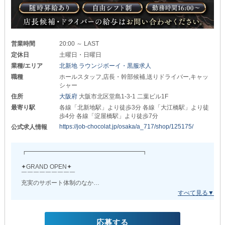
あまり見かけないような
環境づくりにも力を入れております。
━…━…━…━…━…━…━…━…━…━
◆給与の詳細はこちら◆
営業時間
20:00 ～ LAST
￣￣￣￣￣￣￣￣￣￣￣￣￣￣￣
定休日
土曜日・日曜日
┏━━━━━━━━━━┓
業種/エリア
北新地 ラウンジボーイ・黒服求人
❑店長・幹部候補
職種
ホールスタッフ,店長・幹部候補,送りドライバー,キャッ
月給45万円～80万円
シャー
住所
大阪府
大阪市北区堂島1-3-1 二葉ビル1F
❑ホール正社員
月給38万円～
最寄り駅
各線「北新地駅」より徒歩3分 各線「大江橋駅」より徒
歩4分 各線「淀屋橋駅」より徒歩7分
❑ホールアルバイト
https://job-chocolat.jp/osaka/a_717/shop/125175/
公式求人情報
時給2,200円～
┗━━━━━━━━━━┛
┏━━━━━━━━━━━━━━━━━━━┓
《昇給・昇格》制度を設けており
✦GRAND OPEN✦
努力や成長に応じて収入UPが可能。
￣￣￣￣￣￣￣￣￣
充実のサポート体制のなか
さらに、正社員の方には
あなたのスタートを優しく後押しします◎
《賞与》の支給もあります！
日々の頑張りが
┗━━━━━━━━━━━━━━━━━━━┛
しっかりと評価される仕組みです◎
応募する
「ナイトワークは初めてだから心配…」