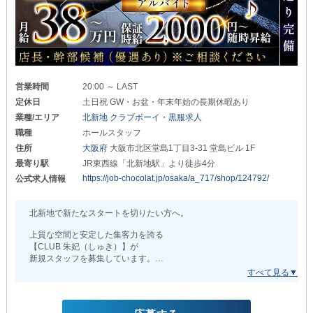
さらに、求人対応・宣伝活動（Instagram活用）
想像以上のお給料をお約束します◎
紹介手当など様々な手当も充実◎
少しでも興味のある方は
∴‥∵‥∴‥∵‥∴‥∴‥∵‥∴‥∵‥∴‥∴‥∵‥∴‥∵
《体験入社》へお越しください！
また、キャリアアップを目指す
たくさんのご応募お待ちしております。
アルバイトの方は《正社員登用》も可能です。
◆◇働きやすさも保証◇◆
□魅力の高待遇が盛りだくさん□
◇残業・無駄なミーティングなし◇
￣￣￣￣￣￣￣￣￣￣￣￣￣￣￣￣￣
お仕事が終われば
営業時間
20:00 ～ LAST
＼社会保険完備／
余計に残らずキッチリと帰宅できます◎
定休日
土日祝 GW・お盆・年末年始の長期休暇あり
スタッフ一人ひとりのことを考えて
メリハリのある働き方が可能です！
日々環境作りをしています！
業種/エリア
北新地 クラブボーイ・黒服求人
長く勤めたいと考えている方もご安心ください。
◇土・日・祝日休み◇
職種
ホールスタッフ
週2日休みで固定の休日を取得できるのもポイント！
住所
大阪府
大阪市北区堂島1丁目3-31 堂島ビル 1F
＼無料の送りあり／
プライベートの予定を立てやすいです。
退勤後、始発まで待ったり
最寄り駅
JR東西線「北新地駅」より徒歩4分
深夜料金のタクシーに乗ったりしなくて大丈夫◎
◇週2～3日勤務OK◇
https://job-chocolat.jp/osaka/a_717/shop/124792/
公式求人情報
時間を気にすることなくお仕事できます。
ご自身の予定に合わせた
自由度の高い働き方を実現できます◎
＼寮をご用意／
あまりシフトに縛られないのが魅力！
北新地で新たなスタートを切りたい方へ。
引っ越しを検討中の方に嬉しい朗報です！
面倒な物件探しや手続きを省いて
∴‥∵‥∴‥∵‥∴‥∴‥∵‥∴‥∵‥∴‥∴‥∵‥∴‥∵
上質な空間と安定した集客力を誇る
お部屋も同時に決められます。
【CLUB 朱妃（しゅき）】が
まずはご相談からでもOK！
新規スタッフを募集しています。
━－━－━－━－━－━－━－━－━－━－━－━
当店でナイトワークデビューしてみませんか？
店内はゆとりのある広々とした設計。
体験入社も随時行っているため
大阪市内限定で面接交通費も支給しています！
洗練された内装が広がる落ち着いた環境のため
まずは一度お店の雰囲気を見に来ませんか？
ぜひお気軽にお越しください。
慌ただしさとは無縁の働きやすい職場です。
皆様からのご応募お待ちしております◎