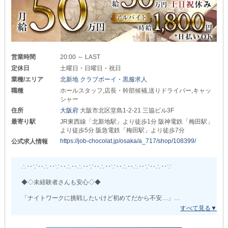
月給60万円以上
/=/=/=/=/=/=/=/=/=/
◇ホール
━－━－━－━－━－━－━－━－━－━－━－━
【正社員】月給30万円以上
【アルバイト】時給1,800円以上
【CLUB VEGA（ヴェガ）】
◇ドライバー
営業時間
20:00 ～ LAST
━－━－━－━－━－━－━－━－━－━－━－━
3時間勤務で日給6,000円以上
定休日
土曜日・日曜日・祝日
◆お得な特典あり◆
また、努力次第で《随時昇給・昇格》を実施◎
業種/エリア
北新地 クラブボーイ・黒服求人
￣￣￣￣￣￣￣￣￣￣￣￣￣￣￣￣￣
やる気のある方はどんどん給与UPできるので
職種
ホールスタッフ,店長・幹部候補,送りドライバー,キャッ
①入社お祝い金10万円贈呈
モチベーションにも繋がります。
シャー
お給料とは別の臨時ボーナスです。
住所
大阪府
大阪市北区堂島1-2-21 三協ビル3F
さらに…！
もらえるチャンスは“今だけ”なので
正社員であれば《年2回ボーナス》もあり◎
最寄り駅
JR東西線「北新地駅」より徒歩1分 阪神電鉄「梅田駅」
ぜひ、この機会にご応募ください！
安定した収入を得られるから
より徒歩5分 阪急電鉄「梅田駅」より徒歩7分
金銭的にも余裕のある生活を送れます！
https://job-chocolat.jp/osaka/a_717/shop/108399/
②当店ならではのレア待遇
公式求人情報
▼▽働きやすい待遇が目白押し▽▼
宿泊施設や提携施設
美容クリニック・ホワイトニングに
∴‥∵‥∴‥∵‥∴‥∴‥∵‥∴‥∵‥∴‥∴‥∵‥∴‥∵
～退勤後の送りあり～
資格取得まで…特別価格でご利用可能！
￣￣￣￣￣￣￣￣￣￣￣￣￣￣￣￣
◆◇未経験者さんも安心◇◆
なんと最大80％offの割引もあるんです◎
お仕事が終わった後は
ご希望の場所まで送り届けます◎
「ナイトワークに挑戦したいけど初めてだから不安…」
さらに、不動産サポートを始め
そんな方でも大丈夫！
お得なコンテンツを
終電の時間が過ぎてしまっても
先輩スタッフがマンツーマンで
“400種類以上”ご用意しております。
深夜料金のタクシーを使わず帰宅できるんです！
丁寧にレクチャーします◎