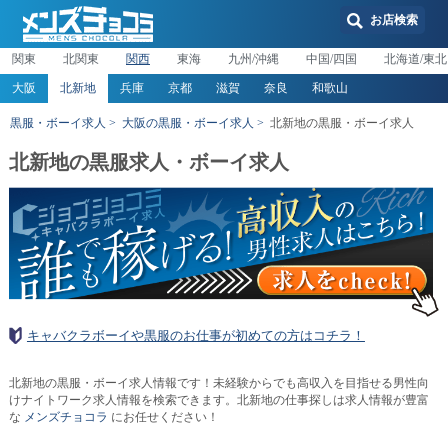
お店検索
関東
北関東
関西
東海
九州/沖縄
中国/四国
北海道/東北
大阪
北新地
兵庫
京都
滋賀
奈良
和歌山
黒服・ボーイ求人
大阪の黒服・ボーイ求人
北新地の黒服・ボーイ求人
北新地の黒服求人・ボーイ求人
キャバクラボーイや黒服のお仕事が初めての方はコチラ！
北新地の黒服・ボーイ求人情報です！未経験からでも高収入を目指せる男性向
けナイトワーク求人情報を検索できます。北新地の仕事探しは求人情報が豊富
な
メンズチョコラ
にお任せください！