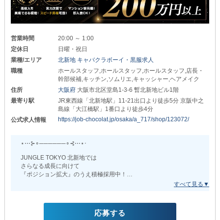
「新しいことにチャレンジしたい！」
そんな気持ちさえお持ちであれば
もちろん、未経験者さんも大歓迎です◎
営業時間
20:00 ～ 1:00
基本的なフロア業務内容から
定休日
日曜・祝日
接客作法・マナーやキャストとの連携まで
業種/エリア
北新地 キャバクラボーイ・黒服求人
必要スキルはすべて基礎から研修するので
職種
ホールスタッフ,ホールスタッフ,ホールスタッフ,店長・
日々、着実と成長できること間違いありません。
幹部候補,キッチン,ソムリエ,キャッシャー,ヘアメイク
CLUB Baron REX（バロンレックス）
住所
大阪府
大阪市北区堂島1-3-6 暫北新地ビル1階
最寄り駅
JR東西線「北新地駅」11-21出口より徒歩5分 京阪中之
連日お越しいただいているのは
島線「大江橋駅」1番口より徒歩4分
紳士的で余裕溢れるお客様が大半！
https://job-chocolat.jp/osaka/a_717/shop/123072/
公式求人情報
関西各地から“一流”がご来店され
そんな方々へおもてなしを提供する。
⋆⋅⋅⋅⊱∘──────∘⊰⋅⋅⋅⋆‧
まさにTOPレベルを体感できる環境です◎
JUNGLE TOKYO 北新地では
さらなる成長に向けて
＼＼＼ おかげさまで連日大盛況 ／／／
『ポジション拡大』のうえ積極採用中！
今後、さらなる盛り上がりに備え
「もっと稼ぎたい」
記念すべき新規スタッフを大募集中！
「もっと評価されたい」
「役職を目指してみたい」
応募する
✦お祝い金10万円プレゼント✦