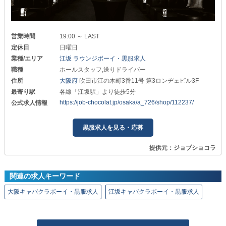
営業時間
19:00 ～ LAST
定休日
日曜日
業種/エリア
江坂 ラウンジボーイ・黒服求人
職種
ホールスタッフ,送りドライバー
住所
大阪府
吹田市江の木町3番11号 第3ロンヂェビル3F
最寄り駅
各線「江坂駅」より徒歩5分
https://job-chocolat.jp/osaka/a_726/shop/112237/
公式求人情報
黒服求人を見る・応募
提供元：ジョブショコラ
関連の求人キーワード
大阪キャバクラボーイ・黒服求人
江坂キャバクラボーイ・黒服求人