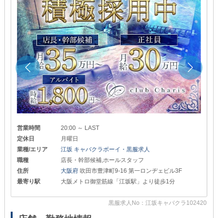
営業時間
20:00 ～ LAST
定休日
月曜日
業種/エリア
江坂 キャバクラボーイ・黒服求人
職種
店長・幹部候補,ホールスタッフ
住所
大阪府
吹田市豊津町9-16 第一ロンヂェビル3F
最寄り駅
大阪メトロ御堂筋線「江坂駅」より徒歩1分
20
黒服求人No：江坂キャバクラ102420