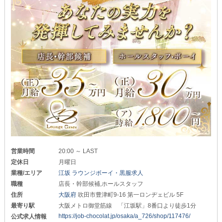
営業時間
20:00 ～ LAST
定休日
月曜日
業種/エリア
江坂 ラウンジボーイ・黒服求人
職種
店長・幹部候補,ホールスタッフ
住所
大阪府
吹田市豊津町9-16 第一ロンヂェビル 5F
最寄り駅
大阪メトロ御堂筋線 「江坂駅」8番口より徒歩1分
https://job-chocolat.jp/osaka/a_726/shop/117476/
公式求人情報