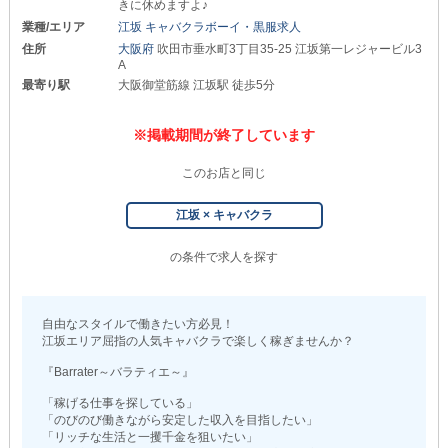
きに休めますよ♪
業種/エリア
江坂 キャバクラボーイ・黒服求人
住所
大阪府
吹田市垂水町3丁目35-25 江坂第一レジャービル3
A
最寄り駅
大阪御堂筋線 江坂駅 徒歩5分
※掲載期間が終了しています
このお店と同じ
江坂 × キャバクラ
の条件で求人を探す
自由なスタイルで働きたい方必見！
江坂エリア屈指の人気キャバクラで楽しく稼ぎませんか？
『Barrater～バラティエ～』
「稼げる仕事を探している」
「のびのび働きながら安定した収入を目指したい」
「リッチな生活と一攫千金を狙いたい」