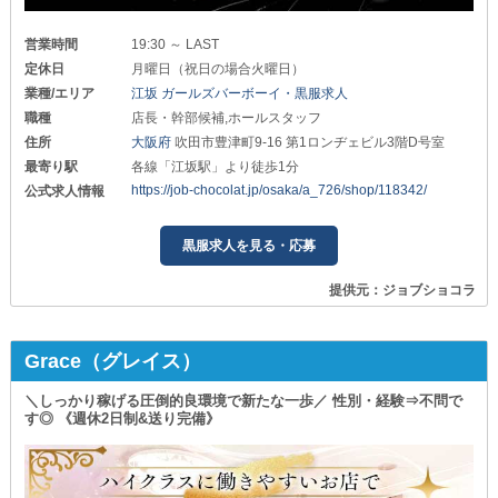
営業時間
19:30 ～ LAST
定休日
月曜日（祝日の場合火曜日）
業種/エリア
江坂 ガールズバーボーイ・黒服求人
職種
店長・幹部候補,ホールスタッフ
住所
大阪府
吹田市豊津町9-16 第1ロンヂェビル3階D号室
最寄り駅
各線「江坂駅」より徒歩1分
https://job-chocolat.jp/osaka/a_726/shop/118342/
公式求人情報
黒服求人を見る・応募
提供元：ジョブショコラ
Grace（グレイス）
＼しっかり稼げる圧倒的良環境で新たな一歩／ 性別・経験⇒不問で
す◎ 《週休2日制&送り完備》