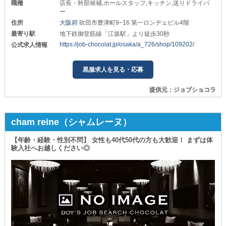
職種
店長・幹部候補,ホールスタッフ,キッチン,送りドライバ
ー
住所
大阪府
吹田市豊津町9−16 第一ロンヂェビル4階
最寄り駅
地下鉄御堂筋線「江坂駅」より徒歩30秒
https://job-chocolat.jp/osaka/a_726/shop/109202/
公式求人情報
黒服求人を見る・応募
提供元：ジョブショコラ
cham reine（シャムレーヌ）
【年齢・経験・性別不問】 女性も40代50代の方も大歓迎！ まずは体
験入社へお越しください◎