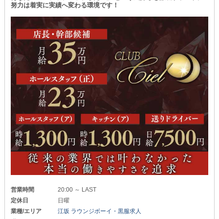
努力は着実に実績へ変わる環境です！
営業時間
20:00 ～ LAST
定休日
日曜
業種/エリア
江坂 ラウンジボーイ・黒服求人