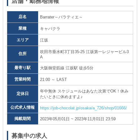
店舗・勤務地情報
店名
Barrater～バラティエ～
業種
キャバクラ
エリア
江坂
吹田市垂水町3丁目35-25 江坂第一レジャービル3
住所
A
最寄り駅
大阪御堂筋線 江坂駅 徒歩5分
営業時間
21:00 ～ LAST
年中無休 スケジュールはあなた次第でOK！休み
定休日
たいときに休めますよ♪
公式求人情報
https://job-chocolat.jp/osaka/a_726/shop/01666/
掲載期間
2023年05月01日 ~ 2023年11月01日 23:59
募集中の求人