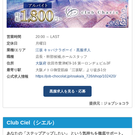
営業時間
20:00 ～ LAST
定休日
月曜日
業種/エリア
江坂 キャバクラボーイ・黒服求人
職種
店長・幹部候補,ホールスタッフ
住所
大阪府
吹田市豊津町9-16 第一ロンヂェビル3F
最寄り駅
大阪メトロ御堂筋線「江坂駅」より徒歩1分
https://job-chocolat.jp/osaka/a_726/shop/102420/
公式求人情報
黒服求人を見る・応募
提供元：ジョブショコラ
Club Ciel（シエル）
あなたの「ステップアップしたい」 という気持ちを徹底サポート。