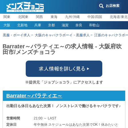
お店検索
関東
北関東
関西
東海
九州/沖縄
中国/四国
北海道/東北
大阪
北新地
兵庫
京都
滋賀
奈良
和歌山
黒服・ボーイ求人
大阪のキャバクラボーイ・黒服求人
江坂のキャバクラボ
Barrater～バラティエ～の求人情報 - 大阪府吹
田市/メンズチョコラ
※提供元「ジョブショコラ」にアクセスします
Barrater～バラティエ～
出勤日も休日もあなた次第！ ノンストレスで働けるキャバクラです♪
営業時間
21:00 ～ LAST
定休日
年中無休 スケジュールはあなた次第でOK！休みたいと