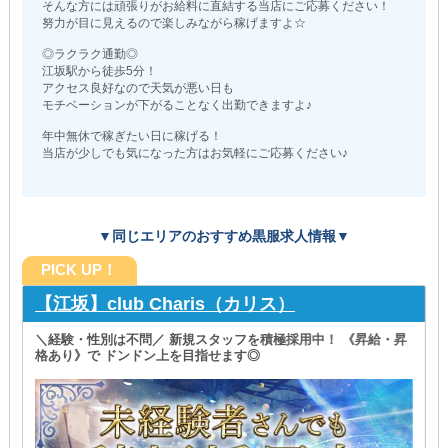
そんな方には頑張りがお給料に直結する当店にご応募ください！
努力が目に見えるので楽しみながら稼げますよ☆
◎ラクラク通勤◎
江坂駅から徒歩5分！
アクセス良好なので天気が悪い日も
モチベーションが下がることなく出勤できますよ♪
年中無休で稼ぎたい日に稼げる！
当店が少しでも気になった方はお気軽にご応募ください♪
▼同じエリアのおすすめ黒服求人情報▼
PICK UP！
【江坂】club Charis（カリス）
＼経験・性別は不問／ 新規スタッフを積極採用中！ 《昇給・昇
格あり》で ドンドン上を目指せます◎