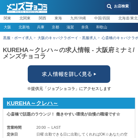
お店検索
関東
北関東
関西
東海
九州/沖縄
中国/四国
北海道/東北
大阪
北新地
兵庫
京都
滋賀
奈良
和歌山
黒服・ボーイ求人
大阪のキャバクラボーイ・黒服求人
心斎橋のキャバクラ
KUREHA～クレハ～の求人情報 - 大阪府ミナミ/
メンズチョコラ
※提供元「ジョブショコラ」にアクセスします
KUREHA～クレハ～
心斎橋で話題のラウンジ！ 働きやすい環境が自慢の職場です☆
営業時間
20:00 ～ LAST
定休日
日曜 出勤できる日に出勤してくれればOK☆あなたの空