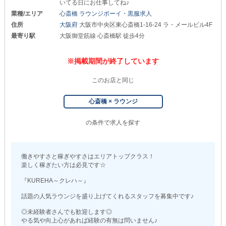
いてる日にお仕事してね♪
業種/エリア
心斎橋 ラウンジボーイ・黒服求人
住所
大阪府
大阪市中央区東心斎橋1-16-24 ラ・メールビル4F
最寄り駅
大阪御堂筋線 心斎橋駅 徒歩4分
※掲載期間が終了しています
このお店と同じ
心斎橋 × ラウンジ
の条件で求人を探す
働きやすさと稼ぎやすさはエリアトップクラス！
楽しく稼ぎたい方は必見です☆
『KUREHA～クレハ～』
話題の人気ラウンジを盛り上げてくれるスタッフを募集中です♪
◎未経験者さんでも歓迎します◎
やる気や向上心があれば経験の有無は問いません♪