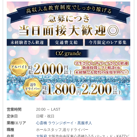
営業時間
20:00 ～ LAST
定休日
日曜・祝日
業種/エリア
心斎橋 ラウンジボーイ・黒服求人
職種
ホールスタッフ,送りドライバー
住所
大阪府
大阪市中央区東心斎橋2-7-5 パレス・ド・KAZZビ