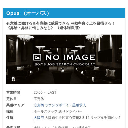
Opus （オーパス）
有意義に働ける＆有意義に成長できる ⇒効率良く上を目指せる！
《昇給・昇格に惜しみなし》 《週休制採用》
営業時間
20:00 ～ LAST
定休日
不定休
業種/エリア
心斎橋 ラウンジボーイ・黒服求人
職種
ホールスタッフ,送りドライバー
住所
大阪府
大阪市中央区東心斎橋2-8-14 リップル千扇ビル 5
F