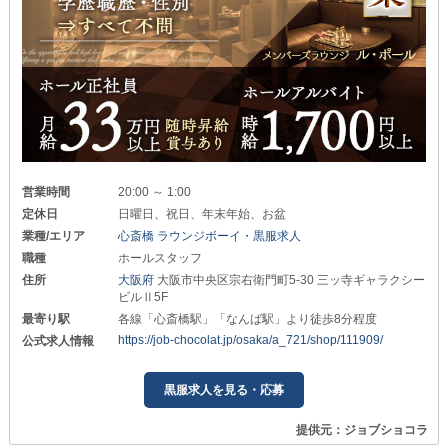
営業時間
20:00 ～ 1:00
定休日
日曜日、祝日、年末年始、お盆
業種/エリア
心斎橋 ラウンジボーイ・黒服求人
職種
ホールスタッフ
住所
大阪府
大阪市中央区宗右衛門町5-30 三ッ寺ギャラクシー
ビルⅡ5F
最寄り駅
各線「心斎橋駅」「なんば駅」より徒歩8分程度
https://job-chocolat.jp/osaka/a_721/shop/111909/
公式求人情報
黒服求人を見る・応募
提供元：ジョブショコラ