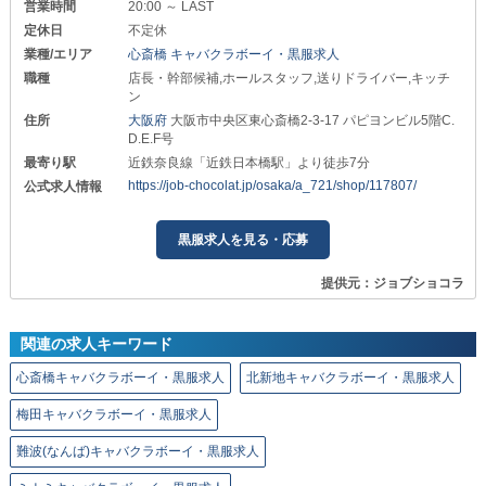
営業時間
20:00 ～ LAST
定休日
不定休
業種/エリア
心斎橋 キャバクラボーイ・黒服求人
職種
店長・幹部候補,ホールスタッフ,送りドライバー,キッチ
ン
住所
大阪府
大阪市中央区東心斎橋2-3-17 パピヨンビル5階C.
D.E.F号
最寄り駅
近鉄奈良線「近鉄日本橋駅」より徒歩7分
https://job-chocolat.jp/osaka/a_721/shop/117807/
公式求人情報
黒服求人を見る・応募
提供元：ジョブショコラ
関連の求人キーワード
心斎橋キャバクラボーイ・黒服求人
北新地キャバクラボーイ・黒服求人
梅田キャバクラボーイ・黒服求人
難波(なんば)キャバクラボーイ・黒服求人