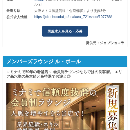
ル 2F
最寄り駅
大阪メトロ御堂筋線「心斎橋駅」より徒歩3分
https://job-chocolat.jp/osaka/a_721/shop/107788/
公式求人情報
黒服求人を見る・応募
提供元：ジョブショコラ
メンバーズラウンジ ル・ポール
～ミナミで30年の老舗店～ 会員制ラウンジならではの良客層。 エリ
ア高水準の基本給と高待遇でお迎え◎