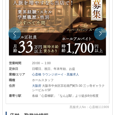
営業時間
20:00 ～ 1:00
定休日
日曜日、祝日、年末年始、お盆
業種/エリア
心斎橋 ラウンジボーイ・黒服求人
職種
ホールスタッフ
住所
大阪府
大阪市中央区宗右衛門町5-30 三ッ寺ギャラク
シービルⅡ5F
最寄り駅
各線「心斎橋駅」「なんば駅」より徒歩8分程度
88
黒服求人No：心斎橋111909