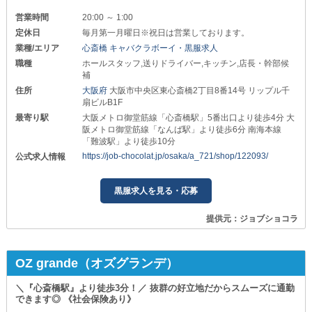
営業時間
20:00 ～ 1:00
定休日
毎月第一月曜日※祝日は営業しております。
業種/エリア
心斎橋 キャバクラボーイ・黒服求人
職種
ホールスタッフ,送りドライバー,キッチン,店長・幹部候
補
住所
大阪府
大阪市中央区東心斎橋2丁目8番14号 リップル千
扇ビルB1F
最寄り駅
大阪メトロ御堂筋線「心斎橋駅」5番出口より徒歩4分 大
阪メトロ御堂筋線「なんば駅」より徒歩6分 南海本線
「難波駅」より徒歩10分
https://job-chocolat.jp/osaka/a_721/shop/122093/
公式求人情報
黒服求人を見る・応募
提供元：ジョブショコラ
OZ grande（オズグランデ）
＼『心斎橋駅』より徒歩3分！／ 抜群の好立地だからスムーズに通勤
できます◎ 《社会保険あり》