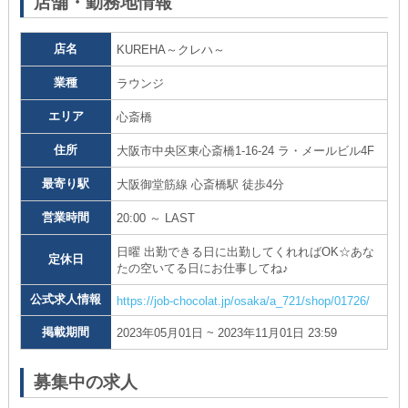
店舗・勤務地情報
店名
KUREHA～クレハ～
業種
ラウンジ
エリア
心斎橋
住所
大阪市中央区東心斎橋1-16-24 ラ・メールビル4F
最寄り駅
大阪御堂筋線 心斎橋駅 徒歩4分
営業時間
20:00 ～ LAST
日曜 出勤できる日に出勤してくれればOK☆あな
定休日
たの空いてる日にお仕事してね♪
公式求人情報
https://job-chocolat.jp/osaka/a_721/shop/01726/
掲載期間
2023年05月01日 ~ 2023年11月01日 23:59
募集中の求人