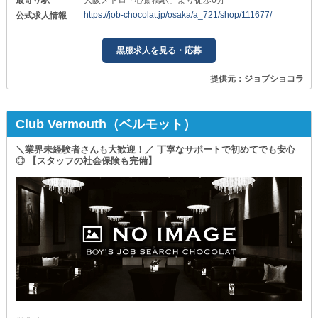
最寄り駅
大阪メトロ「心斎橋駅」より徒歩6分
https://job-chocolat.jp/osaka/a_721/shop/111677/
公式求人情報
黒服求人を見る・応募
提供元：ジョブショコラ
Club Vermouth（ベルモット）
＼業界未経験者さんも大歓迎！／ 丁寧なサポートで初めてでも安心
◎ 【スタッフの社会保険も完備】