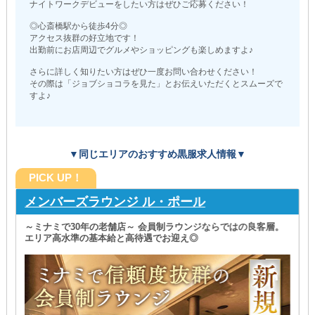
ナイトワークデビューをしたい方はぜひご応募ください！
◎心斎橋駅から徒歩4分◎
アクセス抜群の好立地です！
出勤前にお店周辺でグルメやショッピングも楽しめますよ♪
さらに詳しく知りたい方はぜひ一度お問い合わせください！
その際は「ジョブショコラを見た」とお伝えいただくとスムーズで
すよ♪
▼同じエリアのおすすめ黒服求人情報▼
PICK UP！
メンバーズラウンジ ル・ポール
～ミナミで30年の老舗店～ 会員制ラウンジならではの良客層。
エリア高水準の基本給と高待遇でお迎え◎