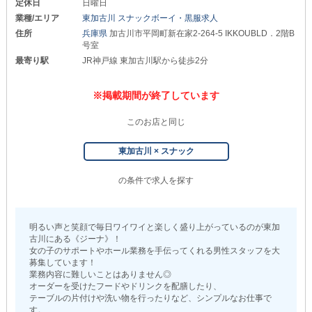
定休日
日曜日
業種/エリア
東加古川 スナックボーイ・黒服求人
住所
兵庫県
加古川市平岡町新在家2-264-5 IKKOUBLD．2階B
号室
最寄り駅
JR神戸線 東加古川駅から徒歩2分
※掲載期間が終了しています
このお店と同じ
東加古川 × スナック
の条件で求人を探す
明るい声と笑顔で毎日ワイワイと楽しく盛り上がっているのが東加
古川にある《ジーナ》！
女の子のサポートやホール業務を手伝ってくれる男性スタッフを大
募集しています！
業務内容に難しいことはありません◎
オーダーを受けたフードやドリンクを配膳したり、
テーブルの片付けや洗い物を行ったりなど、シンプルなお仕事で
す。