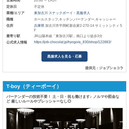
営業時間
20:00 ～ LAST
定休日
不定休
業種/エリア
東加古川 スナックボーイ・黒服求人
職種
ホールスタッフ,キッチン,バーテンダー,キャッシャー
住所
兵庫県
加古川市平岡町新在家2-270-14 サミットシティ 5
F
最寄り駅
JR山陽本線「東加古川駅」南口より徒歩3分
https://job-chocolat.jp/hyogo/a_830/shop/122883/
公式求人情報
黒服求人を見る・応募
提供元：ジョブショコラ
T-boy（ティーボーイ）
バーテンダーの技術不要！ 土・日・祝も働けます♪ ノルマや罰金な
ど 厳しいルールやプレッシャーなし◎