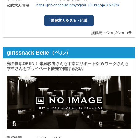
https://job-chocolat.jp/hyogo/a_830/shop/109474/
公式求人情報
黒服求人を見る・応募
提供元：ジョブショコラ
girlssnack Belle（ベル）
完全新規OPEN！ 未経験者さんも丁寧にサポート◎ Wワークさんも
学生さんもプライベート優先で働けるお店