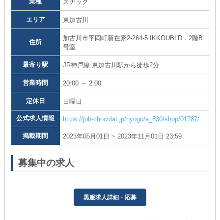
業種
スナック
エリア
東加古川
加古川市平岡町新在家2-264-5 IKKOUBLD．2階B
住所
号室
最寄り駅
JR神戸線 東加古川駅から徒歩2分
営業時間
20:00 ～ 2:00
定休日
日曜日
公式求人情報
https://job-chocolat.jp/hyogo/a_830/shop/01787/
掲載期間
2023年05月01日 ~ 2023年11月01日 23:59
募集中の求人
黒服求人詳細・応募