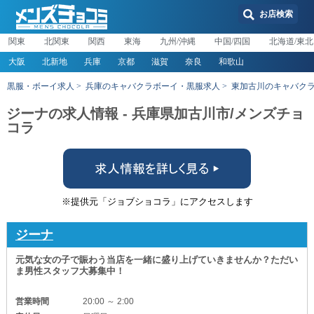
お店検索
関東
北関東
関西
東海
九州/沖縄
中国/四国
北海道/東北
大阪
北新地
兵庫
京都
滋賀
奈良
和歌山
黒服・ボーイ求人
兵庫のキャバクラボーイ・黒服求人
東加古川のキャバク
ジーナの求人情報 - 兵庫県加古川市/メンズチョ
コラ
※提供元「ジョブショコラ」にアクセスします
ジーナ
元気な女の子で賑わう当店を一緒に盛り上げていきませんか？ただい
ま男性スタッフ大募集中！
営業時間
20:00 ～ 2:00