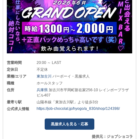
営業時間
20:00 ～ LAST
定休日
不定休
業種/エリア
東加古川
バーボーイ・黒服求人
職種
ホールスタッフ
住所
兵庫県
加古川市平岡町新在家256-10 レインボープラザ
ビル407
最寄り駅
山陽本線「東加古川駅」より徒歩3分
https://job-chocolat.jp/hyogo/a_830/shop/124398/
公式求人情報
黒服求人を見る・応募
提供元：ジョブショコラ