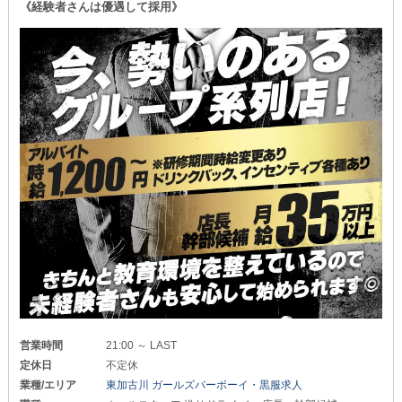
《経験者さんは優遇して採用》
営業時間
21:00 ～ LAST
定休日
不定休
業種/エリア
東加古川 ガールズバーボーイ・黒服求人