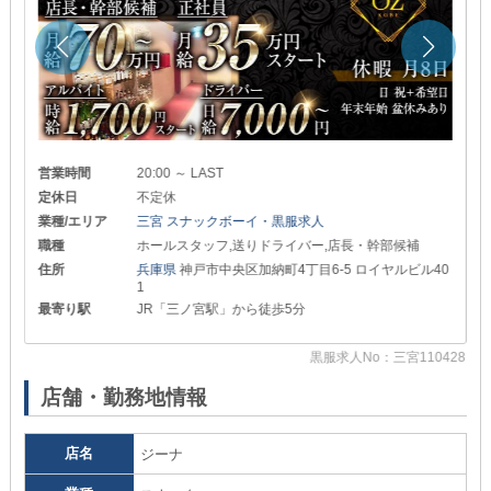
営業時間
20:00 ～ LAST
定休日
不定休
業種/エリア
三宮 スナックボーイ・黒服求人
職種
ホールスタッフ,送りドライバー,店長・幹部候補
住所
兵庫県
神戸市中央区加納町4丁目6-5 ロイヤルビル40
1
最寄り駅
JR「三ノ宮駅」から徒歩5分
黒服求人No：三宮110428
78
店舗・勤務地情報
店名
ジーナ