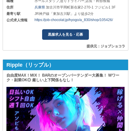
職種
ホールスタッフ,送りドライバー,店長・幹部候補
住所
兵庫県
加古川市平岡町新在家2-270-1 フジビル1 3F
最寄り駅
JR神戸線「東加古川駅」より徒歩2分
https://job-chocolat.jp/hyogo/a_830/shop/105426/
公式求人情報
黒服求人を見る・応募
提供元：ジョブショコラ
Ripple（リップル）
自由度MAX！MIX！ BARのオープンバーテンダー大募集！ Wワー
ク・副業OK◎ 厳しい上下関係もなし！