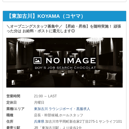
【東加古川】KOYAMA（コヤマ）
＼オープニングスタッフ募集中／ 【昇給・昇格】を随時実施！ 頑張
った分は お給料・ポストに還元します◎
営業時間
21:00 ～ LAST
定休日
月曜日
業種/エリア
東加古川 ラウンジボーイ・黒服求人
職種
店長・幹部候補,ホールスタッフ
住所
兵庫県
加古川市平岡町新在家2丁目275-1 サンライフ101
最寄り駅
JR「東加古川駅」より徒歩1分