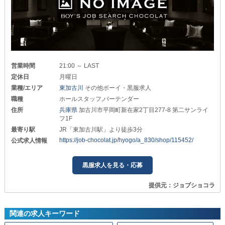
営業時間
21:00 ～ LAST
定休日
月曜日
業種/エリア
東加古川
その他ボーイ・黒服求人
職種
ホールスタッフ,バーテンダー
住所
兵庫県
加古川市平岡町新在家2丁目277-8 第二サンライ
フ1F
最寄り駅
JR「東加古川駅」より徒歩3分
https://job-chocolat.jp/hyogo/a_830/shop/115452/
公式求人情報
黒服求人を見る・応募
提供元：ジョブショコラ
関連の求人キーワード