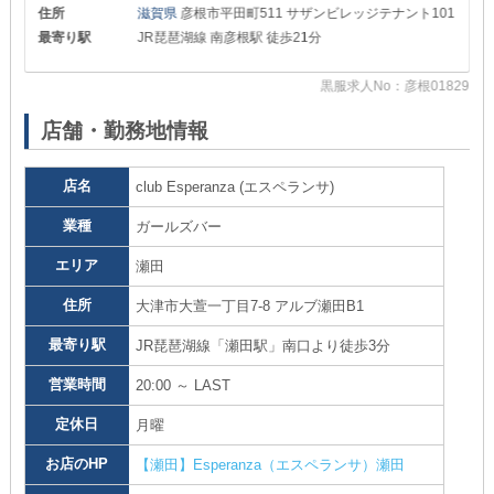
住所
滋賀県
彦根市平田町511 サザンビレッジテナント101
最寄り駅
JR琵琶湖線 南彦根駅 徒歩21分
黒服求人No：彦根01829
44
店舗・勤務地情報
店名
club Esperanza (エスペランサ)
業種
ガールズバー
エリア
瀬田
住所
大津市大萱一丁目7-8 アルブ瀬田B1
最寄り駅
JR琵琶湖線「瀬田駅」南口より徒歩3分
営業時間
20:00 ～ LAST
定休日
月曜
お店のHP
【瀬田】Esperanza（エスペランサ）瀬田