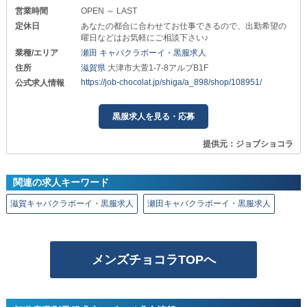
営業時間
OPEN ～ LAST
定休日
あなたの都合に合わせてお仕事できるので、出勤希望の
曜日などはお気軽にご相談下さい♪
業種/エリア
瀬田 キャバクラボーイ・黒服求人
住所
滋賀県
大津市大萱1-7-8アルブB1F
https://job-chocolat.jp/shiga/a_898/shop/108951/
公式求人情報
黒服求人を見る・応募
提供元：ジョブショコラ
関連の求人キーワード
滋賀キャバクラボーイ・黒服求人
瀬田キャバクラボーイ・黒服求人
メンズチョコラTOPへ