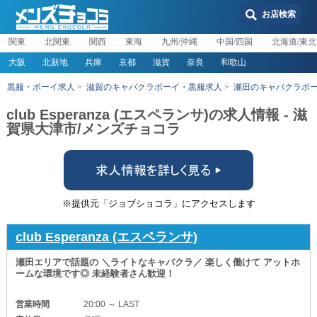
お店検索
関東
北関東
関西
東海
九州/沖縄
中国/四国
北海道/東北
大阪
北新地
兵庫
京都
滋賀
奈良
和歌山
黒服・ボーイ求人
滋賀のキャバクラボーイ・黒服求人
瀬田のキャバクラボ
club Esperanza (エスペランサ)の求人情報 - 滋
賀県大津市/メンズチョコラ
※提供元「ジョブショコラ」にアクセスします
club Esperanza (エスペランサ)
瀬田エリアで話題の ＼ライトなキャバクラ／ 楽しく働けて アットホ
ームな環境です◎ 未経験者さん歓迎！
営業時間
20:00 ～ LAST