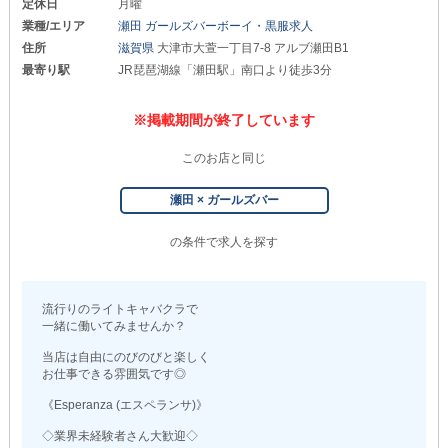
定休日
月曜
業種/エリア
瀬田 ガールズバーボーイ・黒服求人
住所
滋賀県
大津市大萱一丁目7-8 アルブ瀬田B1
最寄り駅
JR琵琶湖線「瀬田駅」南口より徒歩3分
※掲載期間が終了しています
このお店と同じ
瀬田 × ガールズバー
の条件で求人を探す
流行りのライトキャバクラで
一緒に働いてみませんか？
当店は自由にのびのびと楽しく
お仕事できる雰囲気です◎
《Esperanza (エスペランサ)》
◇業界未経験者さん大歓迎◇