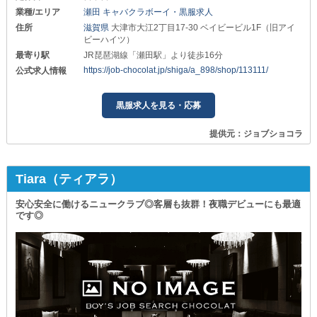
業種/エリア
瀬田 キャバクラボーイ・黒服求人
住所
滋賀県
大津市大江2丁目17-30 ベイビービル1F（旧アイ
ビーハイツ）
最寄り駅
JR琵琶湖線「瀬田駅」より徒歩16分
https://job-chocolat.jp/shiga/a_898/shop/113111/
公式求人情報
黒服求人を見る・応募
提供元：ジョブショコラ
Tiara（ティアラ）
安心安全に働けるニュークラブ◎客層も抜群！夜職デビューにも最適
です◎