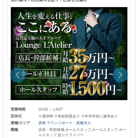
営業時間
20:00 ～ LAST
定休日
※週休制 ※有給制度あり ※年末年始に連休あり
業種/エリア
彦根 ラウンジボーイ・黒服求人
職種
店長・幹部候補,ホールスタッフ,ホールスタッフ,ホー
ルスタッフ,送りドライバー