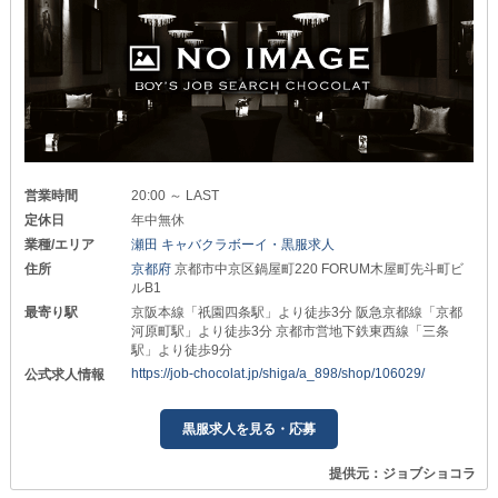
営業時間
20:00 ～ LAST
定休日
年中無休
業種/エリア
瀬田 キャバクラボーイ・黒服求人
住所
京都府
京都市中京区鍋屋町220 FORUM木屋町先斗町ビ
ルB1
最寄り駅
京阪本線「祇園四条駅」より徒歩3分 阪急京都線「京都
河原町駅」より徒歩3分 京都市営地下鉄東西線「三条
駅」より徒歩9分
https://job-chocolat.jp/shiga/a_898/shop/106029/
公式求人情報
黒服求人を見る・応募
提供元：ジョブショコラ