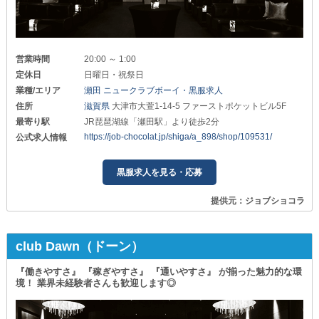
営業時間
20:00 ～ 1:00
定休日
日曜日・祝祭日
業種/エリア
瀬田 ニュークラブボーイ・黒服求人
住所
滋賀県
大津市大萱1-14-5 ファーストポケットビル5F
最寄り駅
JR琵琶湖線「瀬田駅」より徒歩2分
https://job-chocolat.jp/shiga/a_898/shop/109531/
公式求人情報
黒服求人を見る・応募
提供元：ジョブショコラ
club Dawn（ドーン）
『働きやすさ』 『稼ぎやすさ』 『通いやすさ』 が揃った魅力的な環
境！ 業界未経験者さんも歓迎します◎