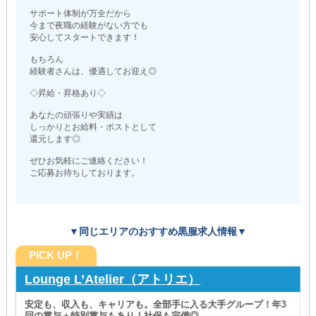
サポート体制が万全だから
今まで夜職の経験がない方でも
安心してスタートできます！
もちろん
経験者さんは、優遇してお迎え◎
◇昇給・昇格あり◇
あなたの頑張りや実績は
しっかりとお給料・ポストとして
還元します◎
ぜひお気軽にご連絡ください！
ご応募お待ちしております。
▼同じエリアのおすすめ黒服求人情報▼
PICK UP！
Lounge L’Atelier（アトリエ）
安定も、収入も、キャリアも。全部手に入る大手グループ！年3
回の賞与＋特別賞与もあり！社保も完備◎