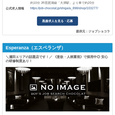
約10分 JR琵琶湖線「大津駅」より車で約20分
https://job-chocolat.jp/shiga/a_898/shop/103277/
公式求人情報
黒服求人を見る・応募
提供元：ジョブショコラ
Esperanza（エスペランザ）
＼瀬田エリアの話題店です！／ 《意欲・人柄重視》で採用中◎ 安心
の研修制度あり！