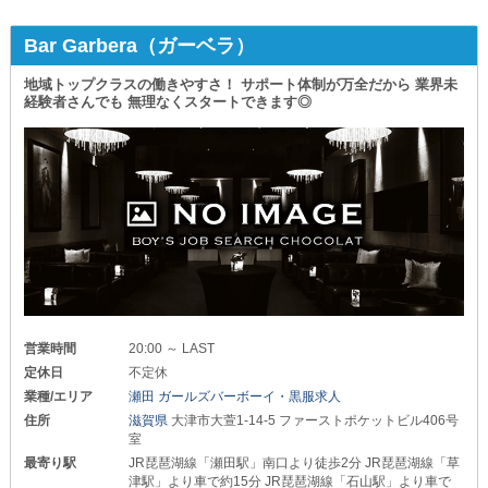
Bar Garbera（ガーベラ）
地域トップクラスの働きやすさ！ サポート体制が万全だから 業界未
経験者さんでも 無理なくスタートできます◎
営業時間
20:00 ～ LAST
定休日
不定休
業種/エリア
瀬田 ガールズバーボーイ・黒服求人
住所
滋賀県
大津市大萱1-14-5 ファーストポケットビル406号
室
最寄り駅
JR琵琶湖線「瀬田駅」南口より徒歩2分 JR琵琶湖線「草
津駅」より車で約15分 JR琵琶湖線「石山駅」より車で