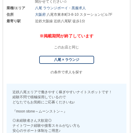
聞かせてください☆
業種/エリア
八尾 ラウンジボーイ・黒服求人
住所
大阪府
八尾市東本町3-8-10 スターションビル7F
最寄り駅
近鉄大阪線 近鉄八尾駅 徒歩1分
※掲載期間が終了しています
このお店と同じ
八尾 × ラウンジ
の条件で求人を探す
近鉄八尾エリアで働きやすく稼ぎやすいナイトスポットです！
経験不問で積極採用しているので
どなたでもお気軽にご応募くださいね♪
『moon stone～ムーンストン～』
◎未経験者さん大歓迎◎
ナイトワーク経験や接客スキルがない方も
安心のサポート体制をご用意♪