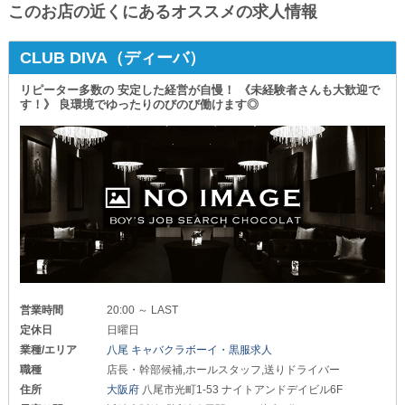
このお店の近くにあるオススメの求人情報
CLUB DIVA（ディーバ）
リピーター多数の 安定した経営が自慢！ 《未経験者さんも大歓迎で
す！》 良環境でゆったりのびのび働けます◎
営業時間
20:00 ～ LAST
定休日
日曜日
業種/エリア
八尾 キャバクラボーイ・黒服求人
職種
店長・幹部候補,ホールスタッフ,送りドライバー
住所
大阪府
八尾市光町1-53 ナイトアンドデイビル6F