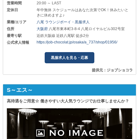
営業時間
20:00 ～ LAST
定休日
年中無休 スケジュールはあなた次第でOK！休みたいと
きに休めますよ♪
業種/エリア
八尾 ラウンジボーイ・黒服求人
住所
大阪府
八尾市東本町3-8-4 八尾ロイヤルビル302号室
最寄り駅
近鉄大阪線 近鉄八尾駅 徒歩2分
https://job-chocolat.jp/osaka/a_737/shop/01956/
公式求人情報
黒服求人を見る・応募
提供元：ジョブショコラ
S～エス～
高待遇をご用意☆ 働きやすい大人気ラウンジでお仕事しませんか？