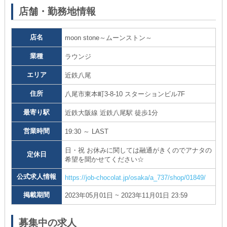
店舗・勤務地情報
店名
moon stone～ムーンストン～
業種
ラウンジ
エリア
近鉄八尾
住所
八尾市東本町3-8-10 スターションビル7F
最寄り駅
近鉄大阪線 近鉄八尾駅 徒歩1分
営業時間
19:30 ～ LAST
日・祝 お休みに関しては融通がきくのでアナタの
定休日
希望を聞かせてください☆
公式求人情報
https://job-chocolat.jp/osaka/a_737/shop/01849/
掲載期間
2023年05月01日 ~ 2023年11月01日 23:59
募集中の求人