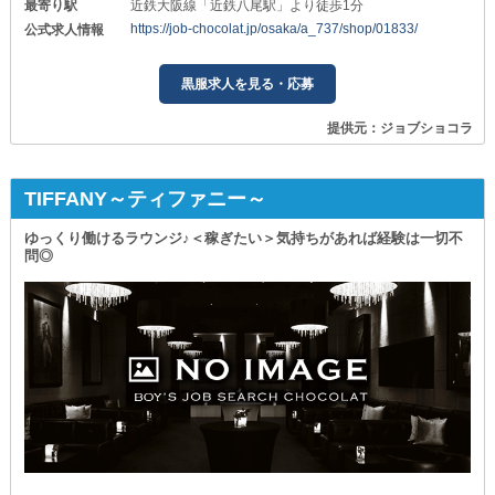
最寄り駅
近鉄大阪線「近鉄八尾駅」より徒歩1分
https://job-chocolat.jp/osaka/a_737/shop/01833/
公式求人情報
黒服求人を見る・応募
提供元：ジョブショコラ
TIFFANY～ティファニー～
ゆっくり働けるラウンジ♪＜稼ぎたい＞気持ちがあれば経験は一切不
問◎