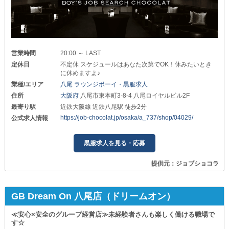
営業時間
20:00 ～ LAST
定休日
不定休 スケジュールはあなた次第でOK！休みたいとき
に休めますよ♪
業種/エリア
八尾 ラウンジボーイ・黒服求人
住所
大阪府
八尾市東本町3-8-4 八尾ロイヤルビル2F
最寄り駅
近鉄大阪線 近鉄八尾駅 徒歩2分
https://job-chocolat.jp/osaka/a_737/shop/04029/
公式求人情報
黒服求人を見る・応募
提供元：ジョブショコラ
GB Dream On 八尾店（ドリームオン）
≪安心×安全のグループ経営店≫未経験者さんも楽しく働ける職場で
す☆