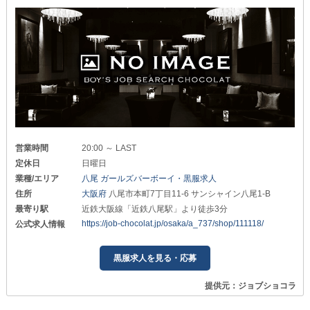
営業時間
20:00 ～ LAST
定休日
日曜日
業種/エリア
八尾 ガールズバーボーイ・黒服求人
住所
大阪府
八尾市本町7丁目11-6 サンシャイン八尾1-B
最寄り駅
近鉄大阪線「近鉄八尾駅」より徒歩3分
https://job-chocolat.jp/osaka/a_737/shop/111118/
公式求人情報
黒服求人を見る・応募
提供元：ジョブショコラ