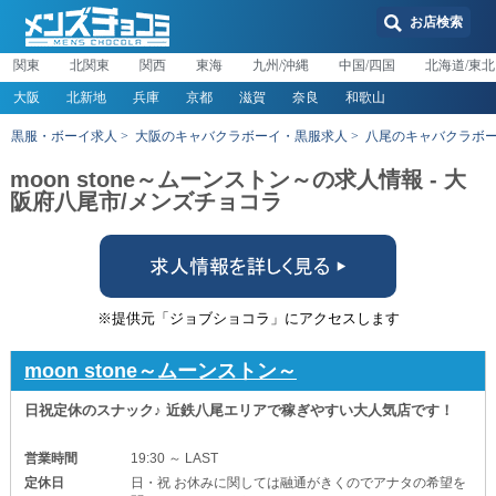
お店検索
関東
北関東
関西
東海
九州/沖縄
中国/四国
北海道/東北
大阪
北新地
兵庫
京都
滋賀
奈良
和歌山
黒服・ボーイ求人
大阪のキャバクラボーイ・黒服求人
八尾のキャバクラボ
moon stone～ムーンストン～の求人情報 - 大
阪府八尾市/メンズチョコラ
※提供元「ジョブショコラ」にアクセスします
moon stone～ムーンストン～
日祝定休のスナック♪ 近鉄八尾エリアで稼ぎやすい大人気店です！
営業時間
19:30 ～ LAST
定休日
日・祝 お休みに関しては融通がきくのでアナタの希望を