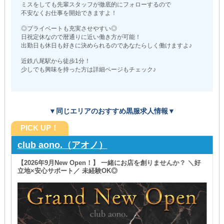
ミスをしても先輩スタッフが徹底的にフォローするので
不安なくお仕事を開始できますよ！
◎プライベートも充実させやすい◎
日祝定休なので暦通りに近い働き方が可能！
出勤日も休日も好きに決められるのであなたらしく働けますよ♪
近鉄八尾駅から徒歩1分！
少しでも興味を持った方は詳細ページもチェック♪
▼同じエリアのおすすめ黒服求人情報▼
PICK UP！
club aono.（アオノ）
【2026年9月New Open！】 一緒にお店を創りませんか？ ＼好
立地×安心サポート／ 未経験OK◎