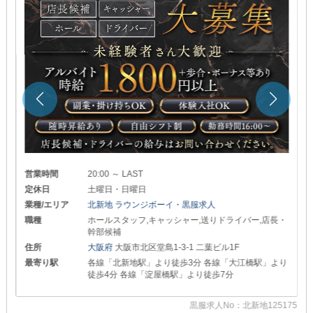
営業時間
20:00 ～ LAST
定休日
土曜日・日曜日
業種/エリア
北新地 ラウンジボーイ・黒服求人
職種
ホールスタッフ,キャッシャー,送りドライバー,店長・
幹部候補
住所
大阪府
大阪市北区堂島1-3-1 二葉ビル1F
最寄り駅
各線「北新地駅」より徒歩3分 各線「大江橋駅」より
徒歩4分 各線「淀屋橋駅」より徒歩7分
93
黒服求人No：北新地125175