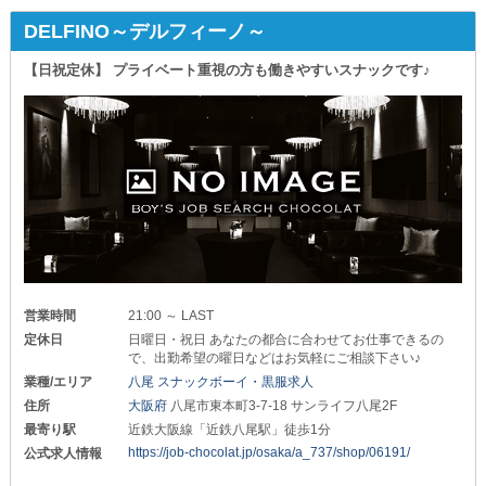
DELFINO～デルフィーノ～
【日祝定休】 プライベート重視の方も働きやすいスナックです♪
営業時間
21:00 ～ LAST
定休日
日曜日・祝日 あなたの都合に合わせてお仕事できるの
で、出勤希望の曜日などはお気軽にご相談下さい♪
業種/エリア
八尾 スナックボーイ・黒服求人
住所
大阪府
八尾市東本町3-7-18 サンライフ八尾2F
最寄り駅
近鉄大阪線「近鉄八尾駅」徒歩1分
https://job-chocolat.jp/osaka/a_737/shop/06191/
公式求人情報