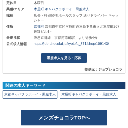
定休日
木曜日
業種/エリア
木屋町 キャバクラボーイ・黒服求人
職種
店長・幹部候補,ホールスタッフ,送りドライバー,キャッ
シャー
住所
京都府
京都市中京区河原町通三条下る東入北車屋町267
佐野ビル1F
最寄り駅
阪急京都線「京都河原町駅」より徒歩4分
https://job-chocolat.jp/kyoto/a_871/shop/109143/
公式求人情報
黒服求人を見る・応募
提供元：ジョブショコラ
関連の求人キーワード
京都キャバクラボーイ・黒服求人
木屋町キャバクラボーイ・黒服求人
メンズチョコラTOPへ