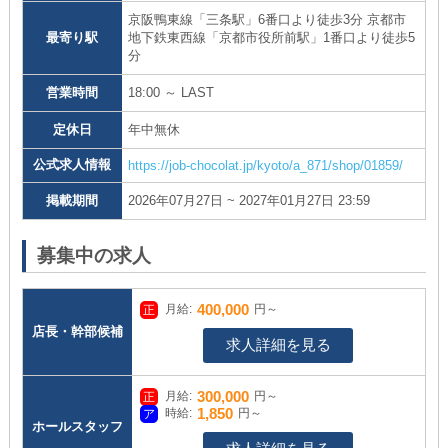
京阪鴨東線「三条駅」6番口より徒歩3分 京都市
最寄り駅
地下鉄東西線「京都市役所前駅」1番口より徒歩5
分
営業時間
18:00 ～ LAST
定休日
年中無休
公式求人情報
https://job-chocolat.jp/kyoto/a_871/shop/01859/
掲載期間
2026年07月27日 ~ 2027年01月27日 23:59
募集中の求人
400,000
月給:
円～
店長・幹部候補
求人詳細を見る
300,000
月給:
円～
1,850
時給:
円～
ホールスタッフ