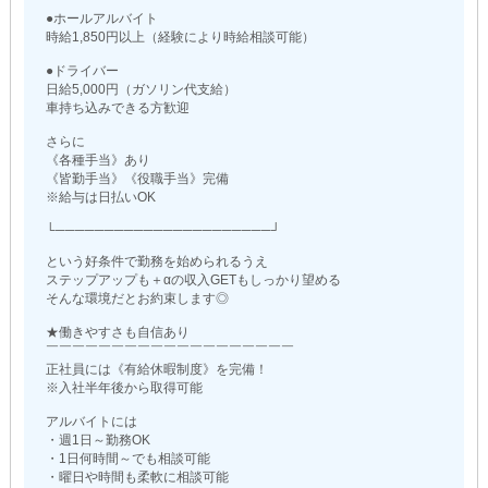
●ホールアルバイト
時給1,850円以上（経験により時給相談可能）
●ドライバー
日給5,000円（ガソリン代支給）
車持ち込みできる方歓迎
さらに
《各種手当》あり
《皆勤手当》《役職手当》完備
※給与は日払いOK
└──────────────────────┘
という好条件で勤務を始められるうえ
ステップアップも＋αの収入GETもしっかり望める
そんな環境だとお約束します◎
★働きやすさも自信あり
￣￣￣￣￣￣￣￣￣￣￣￣￣￣￣￣￣￣￣
正社員には《有給休暇制度》を完備！
※入社半年後から取得可能
アルバイトには
・週1日～勤務OK
・1日何時間～でも相談可能
・曜日や時間も柔軟に相談可能