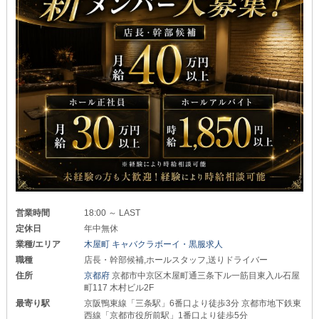
営業時間
18:00 ～ LAST
定休日
年中無休
業種/エリア
木屋町 キャバクラボーイ・黒服求人
職種
店長・幹部候補,ホールスタッフ,送りドライバー
住所
京都府
京都市中京区木屋町通三条下ル一筋目東入ル石屋
町117 木村ビル2F
最寄り駅
京阪鴨東線「三条駅」6番口より徒歩3分 京都市地下鉄東
西線「京都市役所前駅」1番口より徒歩5分