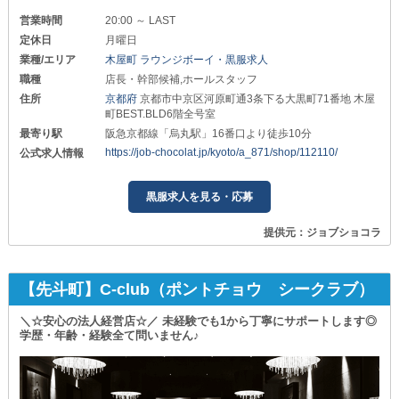
営業時間
20:00 ～ LAST
定休日
月曜日
業種/エリア
木屋町 ラウンジボーイ・黒服求人
職種
店長・幹部候補,ホールスタッフ
住所
京都府
京都市中京区河原町通3条下る大黒町71番地 木屋
町BEST.BLD6階全号室
最寄り駅
阪急京都線「烏丸駅」16番口より徒歩10分
https://job-chocolat.jp/kyoto/a_871/shop/112110/
公式求人情報
黒服求人を見る・応募
提供元：ジョブショコラ
【先斗町】C-club（ポントチョウ シークラブ）
＼☆安心の法人経営店☆／ 未経験でも1から丁寧にサポートします◎
学歴・年齢・経験全て問いません♪