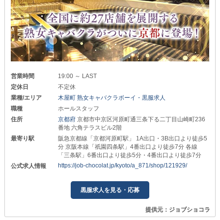
営業時間
19:00 ～ LAST
定休日
不定休
業種/エリア
木屋町 熟女キャバクラボーイ・黒服求人
職種
ホールスタッフ
住所
京都府
京都市中京区河原町通三条下る二丁目山崎町236
番地 六角テラスビル2階
最寄り駅
阪急京都線「京都河原町駅」 1A出口・3B出口より徒歩5
分 京阪本線「祇園四条駅」4番出口より徒歩7分 各線
「三条駅」6番出口より徒歩5分・4番出口より徒歩7分
https://job-chocolat.jp/kyoto/a_871/shop/121929/
公式求人情報
黒服求人を見る・応募
提供元：ジョブショコラ