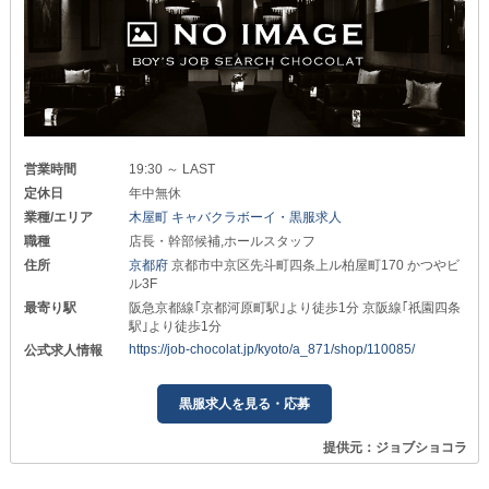
営業時間
19:30 ～ LAST
定休日
年中無休
業種/エリア
木屋町 キャバクラボーイ・黒服求人
職種
店長・幹部候補,ホールスタッフ
住所
京都府
京都市中京区先斗町四条上ル柏屋町170 かつやビ
ル3F
最寄り駅
阪急京都線｢京都河原町駅｣より徒歩1分 京阪線｢祇園四条
駅｣より徒歩1分
https://job-chocolat.jp/kyoto/a_871/shop/110085/
公式求人情報
黒服求人を見る・応募
提供元：ジョブショコラ