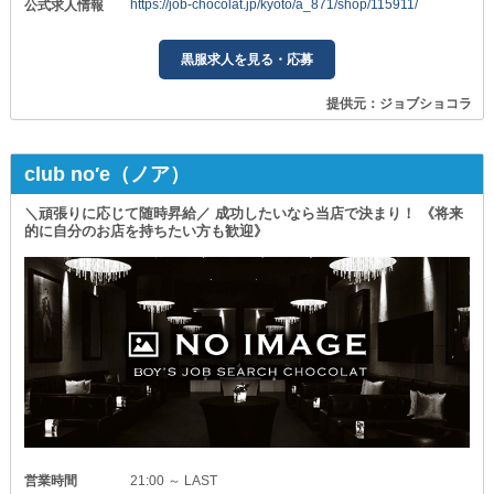
https://job-chocolat.jp/kyoto/a_871/shop/115911/
公式求人情報
黒服求人を見る・応募
提供元：ジョブショコラ
club no′e（ノア）
＼頑張りに応じて随時昇給／ 成功したいなら当店で決まり！ 《将来
的に自分のお店を持ちたい方も歓迎》
営業時間
21:00 ～ LAST