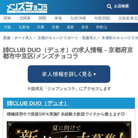
お店検索
関東
北関東
関西
東海
九州/沖縄
中国/四国
北海道/東北
大阪
北新地
兵庫
京都
滋賀
奈良
和歌山
黒服・ボーイ求人
京都のキャバクラボーイ・黒服求人
木屋町のキャバクラ
姉CLUB DUO（デュオ）の求人情報 - 京都府京
都市中京区/メンズチョコラ
※提供元「ジョブショコラ」にアクセスします
姉CLUB DUO（デュオ）
積極採用中で面接100％実施⁉ 未経験大歓迎でイチから教えます◎