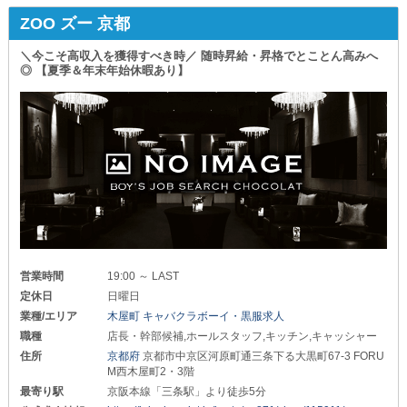
ZOO ズー 京都
＼今こそ高収入を獲得すべき時／ 随時昇給・昇格でとことん高みへ
◎ 【夏季＆年末年始休暇あり】
営業時間
19:00 ～ LAST
定休日
日曜日
業種/エリア
木屋町 キャバクラボーイ・黒服求人
職種
店長・幹部候補,ホールスタッフ,キッチン,キャッシャー
住所
京都府
京都市中京区河原町通三条下る大黒町67-3 FORU
M西木屋町2・3階
最寄り駅
京阪本線「三条駅」より徒歩5分