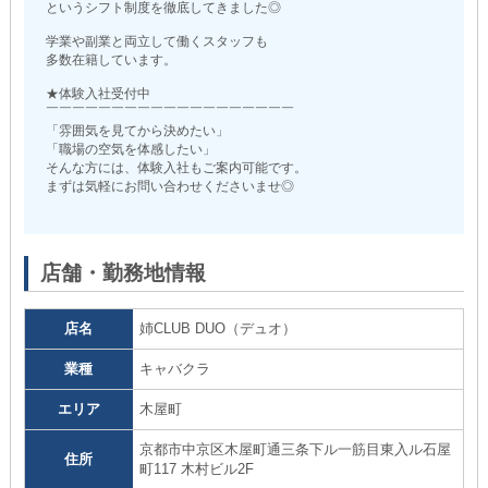
というシフト制度を徹底してきました◎
学業や副業と両立して働くスタッフも
多数在籍しています。
★体験入社受付中
￣￣￣￣￣￣￣￣￣￣￣￣￣￣￣￣￣￣￣
「雰囲気を見てから決めたい」
「職場の空気を体感したい」
そんな方には、体験入社もご案内可能です。
まずは気軽にお問い合わせくださいませ◎
店舗・勤務地情報
店名
姉CLUB DUO（デュオ）
業種
キャバクラ
エリア
木屋町
京都市中京区木屋町通三条下ル一筋目東入ル石屋
住所
町117 木村ビル2F