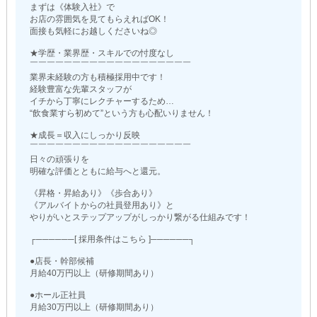
まずは《体験入社》で
お店の雰囲気を見てもらえればOK！
面接も気軽にお越しくださいね◎
★学歴・業界歴・スキルでの忖度なし
￣￣￣￣￣￣￣￣￣￣￣￣￣￣￣￣￣￣￣
業界未経験の方も積極採用中です！
経験豊富な先輩スタッフが
イチから丁寧にレクチャーするため…
“飲食業すら初めて”という方も心配いりません！
★成長＝収入にしっかり反映
￣￣￣￣￣￣￣￣￣￣￣￣￣￣￣￣￣￣￣
日々の頑張りを
明確な評価とともに給与へと還元。
《昇格・昇給あり》《歩合あり》
《アルバイトからの社員登用あり》と
やりがいとステップアップがしっかり繋がる仕組みです！
┌──────[ 採用条件はこちら ]──────┐
●店長・幹部候補
月給40万円以上（研修期間あり）
●ホール正社員
月給30万円以上（研修期間あり）