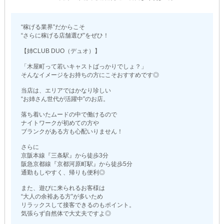
“稼げる業界”だからこそ
“さらに稼げる店舗選び”をぜひ！
【姉CLUB DUO（デュオ）】
「木屋町って若いキャストばっかりでしょ？」
そんなイメージをお持ちの方にこそおすすめです◎
当店は、エリアではかなり珍しい
“お姉さん世代が活躍中”のお店。
落ち着いたムードの中で働けるので
ナイトワークが初めての方や
ブランクがある方も心配いりません！
さらに
京阪本線『三条駅』から徒歩3分
阪急京都線『京都河原町駅』から徒歩5分
通勤もしやすく、帰りも便利◎
また、遊びに来られるお客様は
“大人の余裕ある方”が多いため
リラックスして接客できるのもポイント。
気張らず自然体で大丈夫ですよ◎