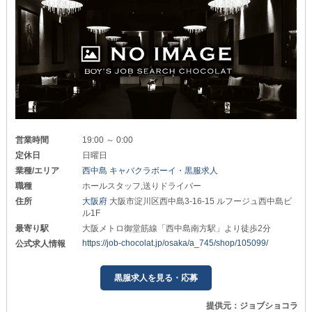
営業時間
19:00 ～ 0:00
定休日
日曜日
業種/エリア
西中島 キャバクラボーイ・黒服求人
職種
ホールスタッフ,送りドライバー
住所
大阪府
大阪市淀川区西中島3-16-15 ルフージュ西中島ビ
ル1F
最寄り駅
大阪メトロ御堂筋線「西中島南方駅」より徒歩2分
https://job-chocolat.jp/osaka/a_745/shop/105099/
公式求人情報
黒服求人を見る・応募
提供元：ジョブショコラ