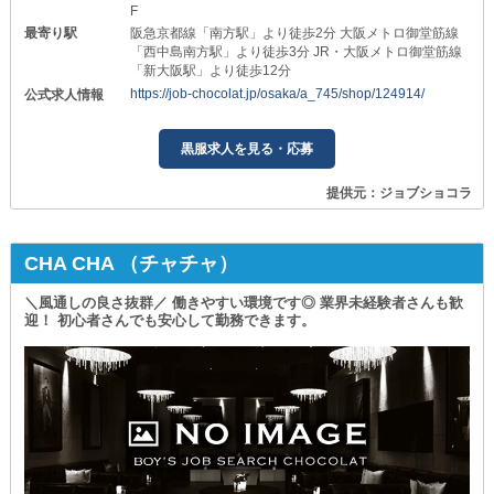
F
最寄り駅
阪急京都線「南方駅」より徒歩2分 大阪メトロ御堂筋線
「西中島南方駅」より徒歩3分 JR・大阪メトロ御堂筋線
「新大阪駅」より徒歩12分
https://job-chocolat.jp/osaka/a_745/shop/124914/
公式求人情報
黒服求人を見る・応募
提供元：ジョブショコラ
CHA CHA （チャチャ）
＼風通しの良さ抜群／ 働きやすい環境です◎ 業界未経験者さんも歓
迎！ 初心者さんでも安心して勤務できます。