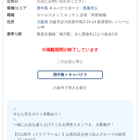
定休日
お店にお問い合わせください
業種/エリア
西中島 キャバクラボーイ・黒服求人
職種
ホールスタッフ,キッチン,店長・幹部候補
住所
大阪府
大阪市淀川区西中島3-14-14 新居第9レジャービ
ル4F
最寄り駅
阪急京都線「南方駅」きた西改札口より徒歩1分
※掲載期間が終了しています
このお店と同じ
西中島 × キャバクラ
の条件で求人を探す
／
今なら空きポスト多数あり！
＼
一緒にお店を盛り上げてくれる男性スタッフを、大募集中！
【CLUB R（クラブ アール）】は系列店を持つ法人グループが経営
しているので