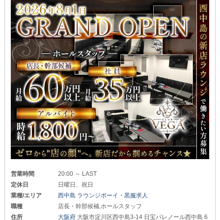
営業時間
20:00 ～ LAST
定休日
日曜日、祝日
業種/エリア
西中島 ラウンジボーイ・黒服求人
職種
店長・幹部候補,ホールスタッフ
住所
大阪府
大阪市淀川区西中島3-14 日宝パレノール西中島 6