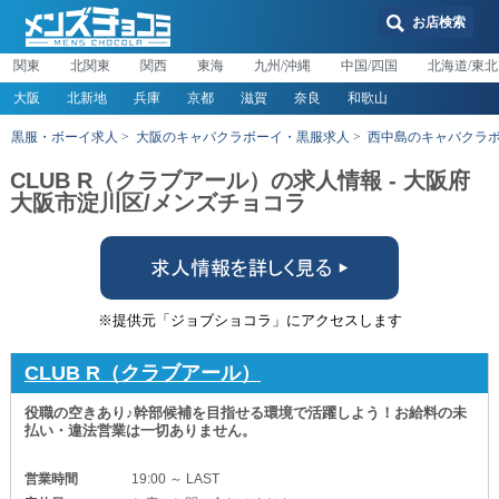
お店検索
関東
北関東
関西
東海
九州/沖縄
中国/四国
北海道/東北
大阪
北新地
兵庫
京都
滋賀
奈良
和歌山
黒服・ボーイ求人
大阪のキャバクラボーイ・黒服求人
西中島のキャバクラ
CLUB R（クラブアール）の求人情報 - 大阪府
大阪市淀川区/メンズチョコラ
※提供元「ジョブショコラ」にアクセスします
CLUB R（クラブアール）
役職の空きあり♪幹部候補を目指せる環境で活躍しよう！お給料の未
払い・違法営業は一切ありません。
営業時間
19:00 ～ LAST