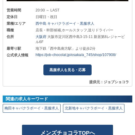
営業時間
20:00 ～ LAST
定休日
日曜日・祝日
業種/エリア
西中島 キャバクラボーイ・黒服求人
職種
店長・幹部候補,ホールスタッフ,送りドライバー
住所
大阪府
大阪市淀川区西中島3-15‐11 新居第8レジャービ
ル6F
最寄り駅
地下鉄「西中島南方駅」より徒歩2分
https://job-chocolat.jp/osaka/a_745/shop/107908/
公式求人情報
黒服求人を見る・応募
提供元：ジョブショコラ
関連の求人キーワード
梅田キャバクラボーイ・黒服求人
北新地キャバクラボーイ・黒服求人
メンズチョコラTOPへ