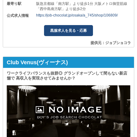
最寄り駅
阪急京都線「南方駅」より徒歩1分 大阪メトロ御堂筋線
「西中島南方駅」より徒歩2分
https://job-chocolat.jp/osaka/a_745/shop/106809/
公式求人情報
黒服求人を見る・応募
提供元：ジョブショコラ
Club Venus(ヴィーナス)
ワークライフバランスも抜群◎ グランドオープンして間もない新店
舗で 高収入を実現させてみませんか？