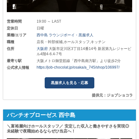
営業時間
19:00 ～ LAST
定休日
日曜
業種/エリア
西中島 ラウンジボーイ・黒服求人
職種
店長・幹部候補,ホールスタッフ,キッチン
住所
大阪府
大阪市淀川区3丁目14番14号 新居第九レジャービ
ル4階4-6.4-7号
最寄り駅
大阪メトロ御堂筋線「西中島南方駅」より徒歩2分
https://job-chocolat.jp/osaka/a_745/shop/106997/
公式求人情報
黒服求人を見る・応募
提供元：ジョブショコラ
バンチオブローゼス 西中島
＼富裕層向けホールスタッフ／ 安定した収入と働きやすさを実現◎
未経験で夜職始めるならぜひ当店へ！