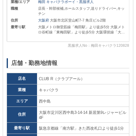
業種/エリア
梅田 キャバクラボーイ・黒服求人
職種
店長・幹部候補,ホールスタッフ,送りドライバー,キッ
チン
住所
大阪府
大阪市北区堂山町7-7 角庄ビル2階
最寄り駅
大阪メトロ御堂筋線「梅田駅」より徒歩5分 大阪メト
ロ谷町線「東梅田駅」より徒歩5分 大阪環状線「大阪
駅」より徒歩10分
黒服求人No：梅田キャバクラ120828
72
店舗・勤務地情報
店名
CLUB R（クラブアール）
業種
キャバクラ
エリア
西中島
大阪市淀川区西中島3-14-14 新居第9レジャービル
住所
4F
最寄り駅
阪急京都線「南方駅」きた西改札口より徒歩1分