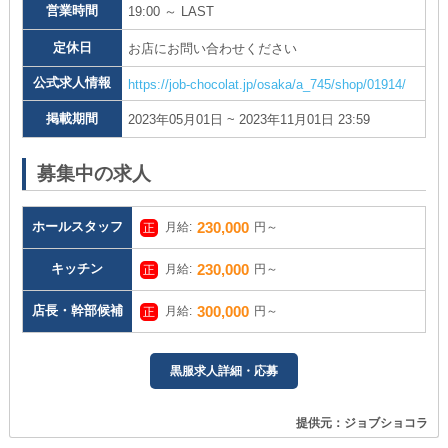
営業時間
19:00 ～ LAST
定休日
お店にお問い合わせください
公式求人情報
https://job-chocolat.jp/osaka/a_745/shop/01914/
掲載期間
2023年05月01日 ~ 2023年11月01日 23:59
募集中の求人
ホールスタッフ
230,000
月給:
円～
キッチン
230,000
月給:
円～
店長・幹部候補
300,000
月給:
円～
黒服求人詳細・応募
提供元：ジョブショコラ