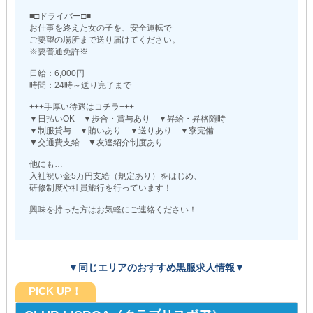
■□ドライバー□■
お仕事を終えた女の子を、安全運転で
ご要望の場所まで送り届けてください。
※要普通免許※
日給：6,000円
時間：24時～送り完了まで
+++手厚い待遇はコチラ+++
▼日払いOK ▼歩合・賞与あり ▼昇給・昇格随時
▼制服貸与 ▼賄いあり ▼送りあり ▼寮完備
▼交通費支給 ▼友達紹介制度あり
他にも…
入社祝い金5万円支給（規定あり）をはじめ、
研修制度や社員旅行を行っています！
興味を持った方はお気軽にご連絡ください！
▼同じエリアのおすすめ黒服求人情報▼
PICK UP！