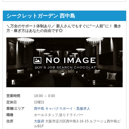
シークレットガーデン 西中島
＼万全のサポート体制あり／ 新人さんでもすぐに“一人前”に！ 働き
方・稼ぎ方はあなたの自由です◎
営業時間
18:00 ～ 0:00
定休日
日曜日
業種/エリア
西中島 キャバクラボーイ・黒服求人
職種
ホールスタッフ,送りドライバー
住所
大阪府
大阪市淀川区西中島3-16-15 ルフージュ西中島ビ
ルB1F