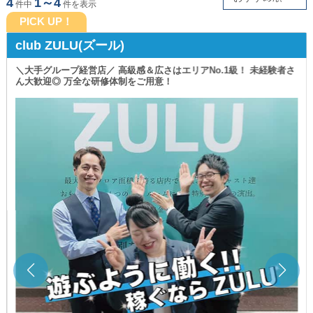
4
1～4
件中
件を表示
PICK UP！
club ZULU(ズール)
＼大手グループ経営店／ 高級感＆広さはエリアNo.1級！ 未経験者さ
ん大歓迎◎ 万全な研修体制をご用意！