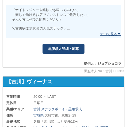
「ナイトレジャー未経験でも稼いでみたい」
「楽しく働けるお店でノンストレスで勤務したい」
そんな方はぜひご応募ください♪
＼古川駅徒歩10分の人気スナック／
『ジュエリー』
◆柔軟にシフト調整
定休日は日曜日・祝日です♪
黒服求人詳細・応募
出勤できない日なども柔軟に対応できますので
あなたらしい働き方でお仕事できますよ◎
提供元：ジョブショコラ
◆働きやすさに自信あり
人間関係も客層も良いので
黒服求人No：古川111383
新人スタッフも安心して馴染めます◎
怖い先輩もおりませんし
【古川】ヴィーナス
怒鳴る指導などもありませんので
働きやすさもピカイチですよ！
営業時間
20:00 ～ LAST
少しでも気になった方はお気軽にご連絡くださいね！
定休日
日曜日
業種/エリア
古川 スナックボーイ・黒服求人
住所
宮城県
大崎市古川東町2−29
最寄り駅
各線「古川駅」より徒歩13分