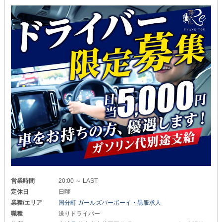
営業時間
20:00 ～ LAST
定休日
日曜
業種/エリア
国分町 ガールズバーボーイ・黒服求人
職種
送りドライバー