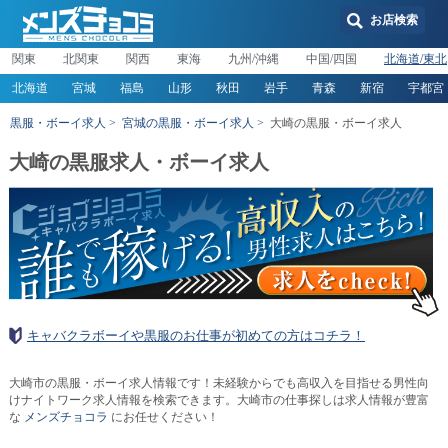
お店検索
関東
北関東
関西
東海
九州/沖縄
中国/四国
北海道/東北
北海道
宮城
福島
山形
秋田
岩手
青森
新宿
宇都宮
黒服・ボーイ求人
宮城の黒服・ボーイ求人
大崎の黒服・ボーイ求人
大崎の黒服求人・ボーイ求人
キャバクラボーイや黒服のお仕事が初めての方はコチラ！
大崎市の黒服・ボーイ求人情報です！未経験からでも高収入を目指せる男性向
けナイトワーク求人情報を検索できます。大崎市の仕事探しは求人情報が豊富
な
メンズチョコラ
にお任せください！