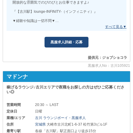
開放的な雰囲気でのびのびとお仕事できますよ♪
『【古川駅】lounge-INFINITY-（インフィニティ）』
▼経験や知識は一切不問▼
お仕事は、ドリンクの提供・灰皿の交換などのホール業務とお客様
の案内係などです。
慣れてきたら、お店の運営のお手伝いもお願いします。
いずれも基本から丁寧にお教えしますので安心してください。
黒服求人詳細・応募
▼日曜・火曜定休日▼
週に2日のお休みでプライベートも充実させられます◎
提供元：ジョブショコラ
レギュラーで入れる方、大歓迎！
週1日〜OK、週末のみでもOKです。
黒服求人No：古川105921
少しでも気になった方は、求人情報をチェックしてみてください！
マドンナ
稼げるラウンジ♪古川エリアで夜職をお探しの方はぜひご応募くださ
い◎
営業時間
20:30 ～ LAST
定休日
日曜
業種/エリア
古川 ラウンジボーイ・黒服求人
住所
宮城県
大崎市古川北町1-6-37 松竹第3ビル1F
最寄り駅
各線「古川駅」駅正面口より徒歩15分