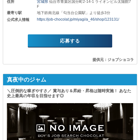
住所
宮城県
仙台市青葉区国分町2-14-1 ライオンビル太陽館7
F
最寄り駅
地下鉄南北線「勾当台公園駅」より徒歩3分
https://job-chocolat.jp/miyagi/a_46/shop/123131/
公式求人情報
応募する
提供元：ジョブショコラ
真夜中のジャム
＼圧倒的な稼ぎやすさ／ 賞与あり＆昇給・昇格は随時実施！ あなた
史上最高の年収を目指せます◎