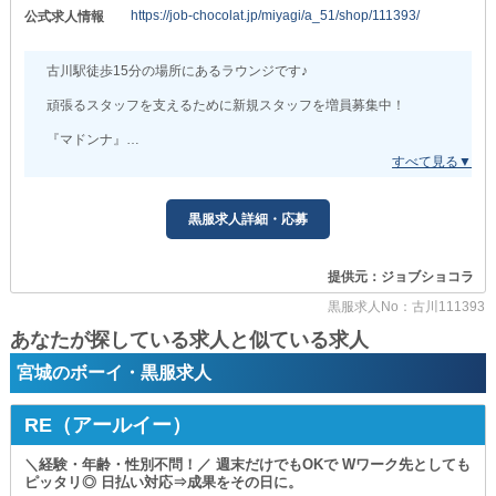
https://job-chocolat.jp/miyagi/a_51/shop/111393/
公式求人情報
古川駅徒歩15分の場所にあるラウンジです♪
頑張るスタッフを支えるために新規スタッフを増員募集中！
『マドンナ』
▼日曜日はお休み
週末のお休みを確保できます♪
ほかにも希望休がありましたら調整できますので
黒服求人詳細・応募
「プライベートを大切にしたい」
「効率的に稼ぎたい」
など、働き方の理想を実現可能です！
提供元：ジョブショコラ
▼お財布ホクホク
黒服求人No：古川111393
スタッフの頑張りをキチンとチェックして
あなたが探している求人と似ている求人
給与として出し惜しみせず還元します！
向上心次第でガンガン稼げますので
宮城のボーイ・黒服求人
常にお財布が潤った状態を作れます◎
まずはお話だけでも聞きに来ませんか？
RE（アールイー）
たくさんのご応募を心よりお待ちしております！
＼経験・年齢・性別不問！／ 週末だけでもOKで Wワーク先としても
ピッタリ◎ 日払い対応⇒成果をその日に。