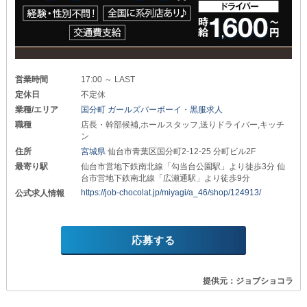
営業時間
17:00 ～ LAST
定休日
不定休
業種/エリア
国分町 ガールズバーボーイ・黒服求人
職種
店長・幹部候補,ホールスタッフ,送りドライバー,キッチ
ン
住所
宮城県
仙台市青葉区国分町2-12-25 分町ビル2F
最寄り駅
仙台市営地下鉄南北線「勾当台公園駅」より徒歩3分 仙
台市営地下鉄南北線「広瀬通駅」より徒歩9分
https://job-chocolat.jp/miyagi/a_46/shop/124913/
公式求人情報
応募する
提供元：ジョブショコラ