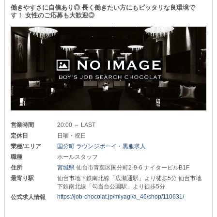
働きやすさに自信あり◎ 長く働きたい方にもピッタリな良環境で
す！ 女性のご応募も大歓迎◎
営業時間
20:00 ～ LAST
定休日
日曜・祝日
業種/エリア
国分町 ラウンジボーイ・黒服求人
職種
ホールスタッフ
住所
宮城県
仙台市青葉区国分町2-9-6 ナイタービルB1F
最寄り駅
仙台市地下鉄南北線「広瀬通駅」より徒歩5分 仙台市地
下鉄南北線「勾当台公園駅」より徒歩5分
https://job-chocolat.jp/miyagi/a_46/shop/110631/
公式求人情報