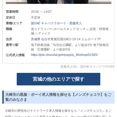
営業時間
20:00 ～ LAST
定休日
不定休
業種/エリア
国分町 キャバクラボーイ・黒服求人
職種
送りドライバー,ホールスタッフ,キッチン,店長・幹部候
補,ヘアメイク
住所
宮城県
仙台市青葉区国分町2-10-14 エムロード7F
最寄り駅
地下鉄南北線「勾当台公園駅」より徒歩2分 地下鉄南北
線「広瀬通駅」より徒歩5分
https://job-chocolat.jp/miyagi/a_46/shop/01565/
公式求人情報
黒服求人No：国分町キャバクラ01565
宮城の他のエリアで探す
大崎市の黒服・ボーイ求人情報を探せる【メンズチョコラ】をご
覧のみなさま
大崎市の男性向けナイトワーク求人情報を探すなら『メンズチョコラ』をご