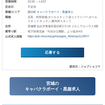
営業時間
20:00 ～ LAST
定休日
不定休
業種/エリア
国分町 キャバクラボーイ・黒服求人
職種
店長・幹部候補,ホールスタッフ,送りドライバー,ホール
スタッフ,キッチン,案内所スタッフ
住所
宮城県
仙台市青葉区国分町2-5-18 コロニアルハウス3階
最寄り駅
地下鉄南北線「勾当台公園駅」より徒歩4分
https://job-chocolat.jp/miyagi/a_46/shop/112957/
公式求人情報
応募する
提供元：ジョブショコラ
宮城の
キャバクラボーイ・黒服求人