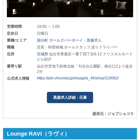
営業時間
19:00 ～ 1:00
定休日
日曜日
業種/エリア
国分町 ガールズバーボーイ・黒服求人
職種
店長・幹部候補,ホールスタッフ,送りドライバー
住所
宮城県
仙台市青葉区一番丁四丁目9-12 クリスタルモード
ビルB1F
最寄り駅
仙台市営地下鉄南北線「勾当台公園駅」南出口2より徒歩
2分
https://job-chocolat.jp/miyagi/a_46/shop/119092/
公式求人情報
黒服求人詳細・応募
提供元：ジョブショコラ
Lounge RAVI（ラヴィ）