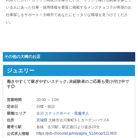
利用ください！ガッツリ高収入を稼ぎたい人、サックリ稼げる副業を探して
いる人にあった仕事・採用情報を豊富に掲載するメンズチョコラが希望のお
仕事探しをサポート！大崎市であなたにピッタリな職場を見つけてくださ
い。
その他の大崎のお店
ジュエリー
働きやすくて稼ぎやすいスナック♪未経験者のご応募も受け付け中で
す◎
営業時間
20:00 ～ 1:00
定休日
日曜・祝日
業種/エリア
古川 スナックボーイ・黒服求人
住所
宮城県
大崎市古川東町3-1 ガーデンハウスA
最寄り駅
各線「古川駅」駅正面口より徒歩10分
https://job-chocolat.jp/miyagi/a_51/shop/111383/
公式求人情報