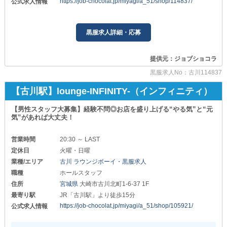
https://job-chocolat.jp/miyagi/a_51/shop/114837/
公式求人情報
黒服求人詳細・応募
提供元：ジョブショコラ
黒服求人No：古川114837
【古川駅】lounge-INFINITY-（インフィニティ）
【男性スタッフ大募集】経験不問◎お店を盛り上げる“やる気”と“元
気”があれば大丈夫！
営業時間
20:30 ～ LAST
定休日
火曜・日曜
業種/エリア
古川 ラウンジボーイ・黒服求人
職種
ホールスタッフ
住所
宮城県
大崎市古川北町1-6-37 1F
最寄り駅
JR「古川駅」より徒歩15分
https://job-chocolat.jp/miyagi/a_51/shop/105921/
公式求人情報