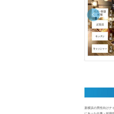
定休
横浜 キャバクラボーイ・黒服求人
長・幹部候補,ホールスタッフ,キッチン,キャッシャー,
アメイク,送りドライバー
奈川県
横浜市港北区新横浜2-5-24 新横浜プリンス会
8F
線「新横浜駅」より徒歩2分
tps://job-chocolat.jp/kanagawa/a_325/shop/119310/
黒服求人No：新横浜キャバクラ119310
新横浜の男性向けナ
にあった仕事・採用