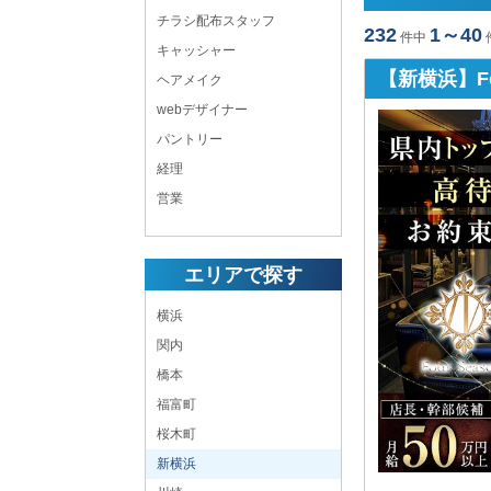
チラシ配布スタッフ
232
1～40
件中
キャッシャー
【新横浜】Fo
ヘアメイク
webデザイナー
パントリー
経理
営業
エリアで探す
横浜
関内
橋本
福富町
桜木町
新横浜