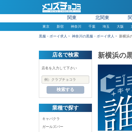
関東
北関東
東京
新宿
神奈川
千葉
埼玉
大阪
黒服・ボーイ求人
神奈川の黒服・ボーイ求人
新横浜
新横浜の
店名で検索
店名を入力して下さい
検索する
業種で探す
キャバクラ
ガールズバー