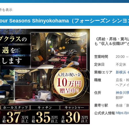
件を表示
ur Seasons Shinyokohama（フォーシーズン シン
《昇給・昇格・賞与
も “収入＆役職UP
営業時間
20:00 ～
定休日
不定休
業種/エリア
新横浜 
職種
店長・幹
ヘアメイ
住所
神奈川
館8F
最寄り駅
各線「
https://
公式求人情報