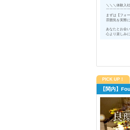
＼＼＼体験入
￣￣￣￣￣￣
まずは【フォー
雰囲気を実際
あなたとお会
心より楽しみ
PICK UP！
 シンヨコハマ）
【関内】Fou
賞与あり》 空きポスト多数◎ 未経験スタートで
UP”が叶います！
:00 ～ LAST