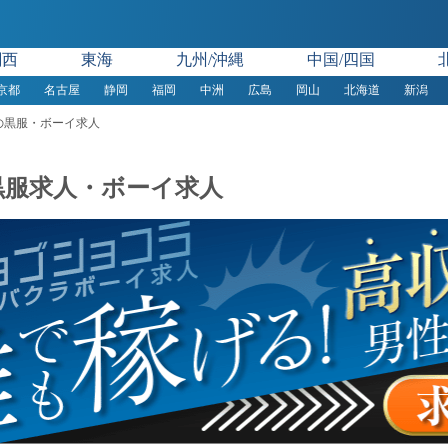
関西
東海
九州/沖縄
中国/四国
京都
名古屋
静岡
福岡
中洲
広島
岡山
北海道
新潟
の黒服・ボーイ求人
黒服求人・ボーイ求人