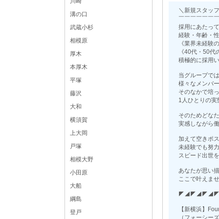
川崎
＼新規スタッ
溝の口
￣￣￣￣￣￣
採用にあたっ
武蔵小杉
経験・年齢・
相模原
《業界未経験
《40代・50
厚木
積極的に採用
本厚木
当グループで
平塚
様々なメンバ
そのなかで培
藤沢
1人ひとりの実
大和
そのためどなた
横須賀
実感しながら
上大岡
加えて空きポ
戸塚
未経験でも努
スピード出世
相模大野
あなたが思い
小田原
ここで叶えま
大船
◤◢◤◢◤◢
綱島
【新横浜】Four S
登戸
（フォーシーズ