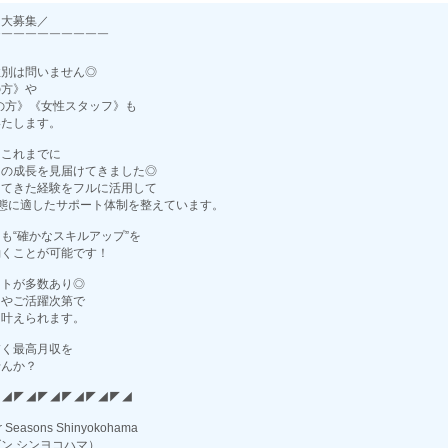
フ大募集／
￣￣￣￣￣￣￣￣￣￣
て
性別は問いません◎
の方》や
代の方》《女性スタッフ》も
いたします。
はこれまでに
ーの成長を見届けてきました◎
ってきた経験をフルに活用して
態に適したサポート体制を整えています。
も“確かなスキルアップ”を
働くことが可能です！
ストが多数あり◎
力やご活躍次第で
を叶えられます。
描く最高月収を
せんか？
◤◢◤◢◤◢◤◢◤◢◤◢
easons Shinyokohama
ン シンヨコハマ）