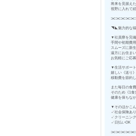
将来を見据え
視野に入れて
⫘⫘⫘⫘⫘
◥◣魅力的な
▼社員寮を完
手間や初期費
スムーズに新
遠方にお住ま
お気軽にご応
▼生活サポー
嬉しい《送り
移動費を節約
また毎日の食
そのため《1食
健康を保ちな
▼そのほかこ
✓社会保険あ
✓クリーニン
✓日払いOK
⫘⫘⫘⫘⫘