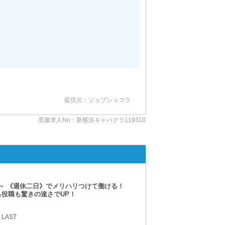
提供元：ジョブショコラ
黒服求人No：新横浜キャバクラ119310
【天王町】Club
～ 《週休二日》でメリハリつけて働ける！
も役職も驚きの速さでUP！
 LAST