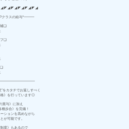
◤◢◤◢◤◢◤◢◤◢◤◢
OPクラスの給与*━━━
補❏
上
フ❏
上
上
❏
上
━━━━━━━━━━━
意”をカタチでお返しすべく
昇格》を行っています◎
の賞与》に加え
各種歩合》を完備！
ベーションを高めながら
ことが可能です。
援制度》もあるので