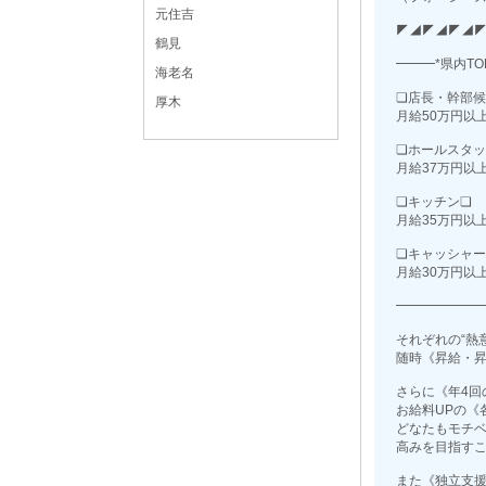
元住吉
◤◢◤◢◤◢
鶴見
━━━*県内T
海老名
❏店長・幹部候
厚木
月給50万円以
❏ホールスタッ
月給37万円以
❏キッチン❏
月給35万円以
❏キャッシャー
月給30万円以
━━━━━━
それぞれの“熱
随時《昇給・
さらに《年4回
お給料UPの《
どなたもモチ
高みを目指す
また《独立支