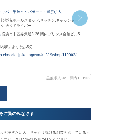
姉キャバ・半熟キャバボーイ・黒服求人
部候補,ホールスタッフ,キッチン,キャッシャー,
ク,送りドライバー
県
横浜市中区弁天通3-36 関内プリンス会館ビル5
関内駅」より徒歩5分
job-chocolat.jp/kanagawa/a_319/shop/110902/
黒服求人No：関内110902
をご覧のみなさま
入を稼ぎたい人、サックリ稼げる副業を探している人
たにピッタリな職場を見つけてください。