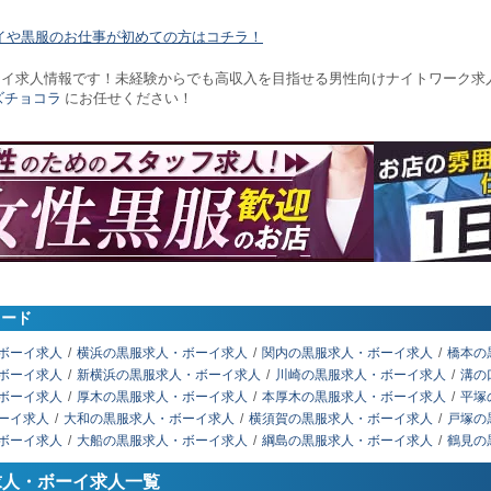
イや黒服のお仕事が初めての方はコチラ！
ーイ求人情報です！未経験からでも高収入を目指せる男性向けナイトワーク求
ズチョコラ
にお任せください！
ワード
ボーイ求人
横浜の黒服求人・ボーイ求人
関内の黒服求人・ボーイ求人
橋本の
ボーイ求人
新横浜の黒服求人・ボーイ求人
川崎の黒服求人・ボーイ求人
溝の
ボーイ求人
厚木の黒服求人・ボーイ求人
本厚木の黒服求人・ボーイ求人
平塚
ーイ求人
大和の黒服求人・ボーイ求人
横須賀の黒服求人・ボーイ求人
戸塚の
ボーイ求人
大船の黒服求人・ボーイ求人
綱島の黒服求人・ボーイ求人
鶴見の
求人・ボーイ求人一覧