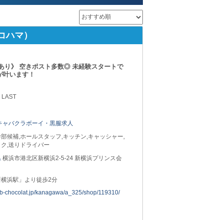
ヨコハマ）
あり》 空きポスト多数◎ 未経験スタートで
”が叶います！
 LAST
キャバクラボーイ・黒服求人
部候補,ホールスタッフ,キッチン,キャッシャー,
ク,送りドライバー
県
横浜市港北区新横浜2-5-24 新横浜プリンス会
新横浜駅」より徒歩2分
job-chocolat.jp/kanagawa/a_325/shop/119310/