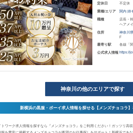
定休日
不定休
業種/エリア
関内 
職種
店長・幹
ヘアメイ
住所
神奈川
F
最寄り駅
各線「
https://
公式求人情報
神奈川の他のエリアで探す
新横浜の黒服・ボーイ求人情報を探せる【メンズチョコラ】
イトワーク求人情報を探すなら『メンズチョコラ』をご利用ください！ガッツリ高収
情報を豊富に掲載するメンズチョコラが希望のお仕事探しをサポート！新横浜であな