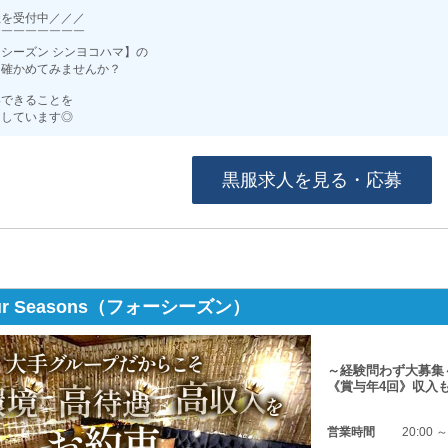
社を受付中／／／
￣￣￣￣￣￣￣￣
シーズン シンヨコハマ】の
に確かめてみませんか？
いできることを
にしています◎
黒服求人を見る・応募
r Seasons（フォーシーズン）
～経験問わず大募集
《賞与年4回》収入
営業時間
20:00 ～