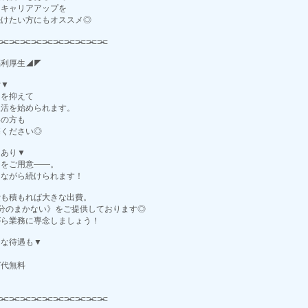
たキャリアアップを
続けたい方にもオススメ◎
⫘⫘⫘⫘⫘⫘⫘⫘⫘⫘
福利厚生◢◤
備▼
用を抑えて
生活を始められます。
いの方も
募ください◎
トあり▼
》をご用意――。
しながら続けられます！
費も積もれば大きな出費。
分のまかない》をご提供しております◎
がら業務に専念しましょう！
んな待遇も▼
り
グ代無料
⫘⫘⫘⫘⫘⫘⫘⫘⫘⫘