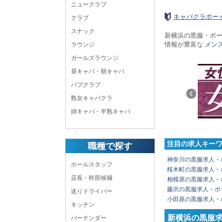
ニュークラブ
キャバクラボー
クラブ
スナック
新横浜の黒服・ボ
情報が豊富な
メン
ラウンジ
ガールズラウンジ
昼キャバ・朝キャバ
パブクラブ
熟女キャバクラ
姉キャバ・半熟キャバ
注目の求人キー
職種で探す
神奈川の黒服求人・
ホールスタッフ
桜木町の黒服求人・
店長・幹部候補
相模原の黒服求人・
藤沢の黒服求人・ボ
送りドライバー
小田原の黒服求人・
キッチン
新横浜の黒服
バーテンダー