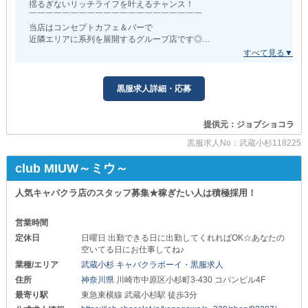
揺るぎないリッチライフを叶えるチャンス！
￣￣￣￣￣￣￣￣￣￣￣￣￣￣￣￣￣￣￣￣￣
上記の基本給に加えて
当店はコンセプトカフェ＆バーで
『賞与』といったボーナスもご用意！
近隣エリアに系列を展開するグループ店です◎
“歩合給”もプラスされるので
文字通りの“実力派法人経営店”につき
更なる高収入を目指せます。
サポート体制も経営基盤も強固なのが特徴。
また、ご活躍次第で
そのため
随時『昇給・昇格』を実施！
黒服求人詳細・応募
《抜群の働きやすさ》
あなたの努力は正当に評価し、給与面やポジションに反映します。
《ワークライフバランス》
《圧倒的稼ぎやすさ》
現在、事業拡大に伴い
提供元：ジョブショコラ
この全てをお約束できます！
《空きポスト多数》！
黒服求人No：武蔵小杉118225
裁量権のある立場への
だからこそ、未経験で夜職に挑戦したい方
“スピード昇格”も可能です◎
他業種からの転職をお考えの方はぜひ当店へ◎
club MIUW～ミウ～
“間違いないお店選び”ができれば
△▽△▼△▽△▼△▽△▼△▽△▼△▽△▼△▽△▼△▽△
あなたのキャリアアップは安泰です。
人気キャバクラ店のスタッフ募集★稼ぎたい人は積極採用！
■充実の福利厚生■
✦女性スタッフ積極採用中✦
￣￣￣￣￣￣￣￣￣
￣￣￣￣￣￣￣￣￣￣￣￣￣￣￣￣￣￣￣￣￣
《週休2日制度》
営業時間
ガール希望の女性にとっても
プライベートもしっかり確保可能！
定休日
日曜日 出勤できる日に出勤してくれればOK☆あなたの
当店は抜群の好環境！
オンオフのメリハリをつけて働けます。
空いてる日にお仕事してね♪
1人ひとりがストレスフリーにのびのび働ければ
業種/エリア
武蔵小杉 キャバクラボーイ・黒服求人
《制服貸与あり》
自然とチームワークの良さや
勤務時に着用していただくお洋服は『レンタル』可能！
スタッフ同士の吸収し合う連携が強まり…
住所
神奈川県
川崎市中原区小杉町3-430 コパンビル4F
入社前の準備はほとんど必要ありません。
当店は“それぞれが自分らしく活躍できる”
最寄り駅
東急東横線 武蔵小杉駅 徒歩3分
そんな環境となりました。