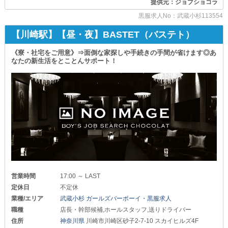
提供元：ジョブショコラ
ぜひとも、ご期待ください！
黒服求人No：武蔵小杉113554
【アレーズ武蔵小杉】
＝＝＝＝＝＝＝＝＝＝＝＝＝＝＝＝＝＝＝＝＝＝＝＝＝
【川崎駅】【昼・夜】BASTET（バステト）
学生さんやフリーターさん
_/_/_/_/_/_/_/_/_/_/_/_/_/_/_/_/_/_/_/_/_/_/_/_/_/_/_/
さらには本業と掛け持ちされたい方も
《寮・社宅をご用意》⇒面倒な家探しや手続きの手間が省けます◎あ
当店では大歓迎しております！
▶魅力的なメリットあり◀
なたの新生活をとことんサポート！
￣￣￣￣￣￣￣￣￣￣￣￣￣
┏━━━━━━━━━━━━━━━┓
晴れて入社が決まった方には“お祝い金”を贈呈します！
周りに差をつけてお得にお仕事を始められる
〈〈〃アルバイト〉〉
この絶好のチャンスを、どうぞお見逃しなく。
時給⇒『1,500円～2,000円』
▶大切なのはやる気だけ◀
┗━━━━━━━━━━━━━━━┛
￣￣￣￣￣￣￣￣￣￣￣￣￣
当社は長年に渡り、さまざまなスタッフを
シフトは：
一流へと育て上げてきました！
週2～3日勤務から対応可。
だからこそ、従業員のつまずくポイントは幅広く熟知。
あなたのことも、万全のサポートですぐに一人前へ導きます！
＼つまり／
面接の際は、輝ける未来への展望をお聞かせください。
生活リズムを大きく変えることなく
あくまでも“ご自身”の予定を優先しながら
▶独立支援制度あり◀
営業時間
17:00 ～ LAST
空いた時間で効率よく稼げるのが魅力です◎
￣￣￣￣￣￣￣￣￣￣￣￣￣
定休日
不定休
「将来的に自分のお店を持ってみたい！」
～冒頭でもお伝えした通り～
業種/エリア
武蔵小杉 ガールズバーボーイ・黒服求人
そんな野望をお持ちの方も【アレーズ】へ◎
￣￣￣￣￣￣￣￣￣￣￣￣￣￣￣￣
職種
店長・幹部候補,ホールスタッフ,送りドライバー
経歴はまったく問いません！
当社が独自に積み上げてきたメソッドをお教えします。
住所
神奈川県
川崎市川崎区砂子2-7-10 スカイヒルズ4F
ぜひご自身のステップアップへの糧にしてください！
あなたの“やる気”や“熱意”