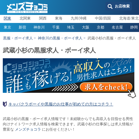
お店検索
関東
北関東
関西
東海
九州/沖縄
中国/四国
北海道/東北
東京
新宿
神奈川
千葉
埼玉
大阪
京都
名古屋
静岡
黒服・ボーイ求人
神奈川の黒服・ボーイ求人
武蔵小杉の黒服・ボーイ求人
武蔵小杉の黒服求人・ボーイ求人
キャバクラボーイや黒服のお仕事が初めての方はコチラ！
武蔵小杉の黒服・ボーイ求人情報です！未経験からでも高収入を目指せる男性
向けナイトワーク求人情報を検索できます。武蔵小杉の仕事探しは求人情報が
豊富な
メンズチョコラ
にお任せください！