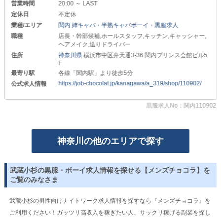
営業時間
20:00 ～ LAST
┛┛┛┛┛┛┛┛┛┛┛┛┛
定休日
不定休
業種/エリア
関内 姉キャバ・半熟キャバボーイ・黒服求人
❖生活が輝き出す❖
職種
店長・幹部候補,ホールスタッフ,キッチン,キャッシャー,
オンとオフの切り替えが上手で
ヘアメイク,送りドライバー
公私ともに充実させているのが
住所
神奈川県
横浜市中区弁天通3-36 関内プリンス会館ビル5
デキる男の条件です！
F
最寄り駅
各線「関内駅」より徒歩5分
当店は週2～3日から勤務できる上
週休2日制度を採用しており
https://job-chocolat.jp/kanagawa/a_319/shop/110902/
公式求人情報
仕事とプライベートのメリハリを
しっかりとつけられます◎
黒服求人No：関内110902
┛┛┛┛┛┛┛┛┛┛┛┛┛
❖もはや手ぶらでOK❖
神奈川の他のエリアで探す
仕事用の制服を貸し出しているため
事前準備は特に必要ないんです！
初期費用を抑えて
武蔵小杉の黒服・ボーイ求人情報を探せる【メンズチョコラ】を
スマートに始められます◎
ご覧のみなさま
┛┛┛┛┛┛┛┛┛┛┛┛┛
武蔵小杉の男性向けナイトワーク求人情報を探すなら『メンズチョコラ』を
❖キャリアUPをサポート❖
ご利用ください！ガッツリ高収入を稼ぎたい人、サックリ稼げる副業を探し
将来的にマネジメントや