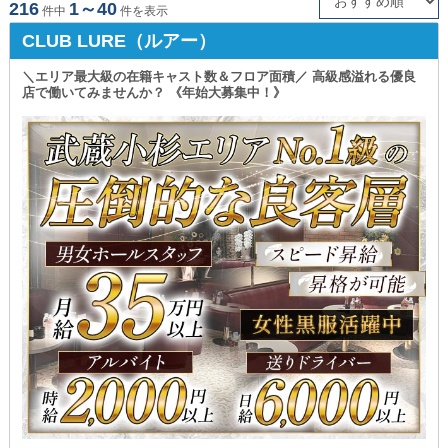
216
1～40
件中
件を表示
藤沢の黒服求人・ボーイ求人
大和の黒服求人・ボーイ求人
CLUB LURE（ルアー）
横須賀の黒服求人・ボーイ求人
戸塚の黒服求人・ボーイ求人
＼エリア最大級の在籍キャスト数＆フロア面積／ 高級感溢れる優良
店で働いてみませんか？ 《年始大募集中！》
小田原の黒服求人・ボーイ求人
大船の黒服求人・ボーイ求人
綱島の黒服求人・ボーイ求人
鶴見の黒服求人・ボーイ求人