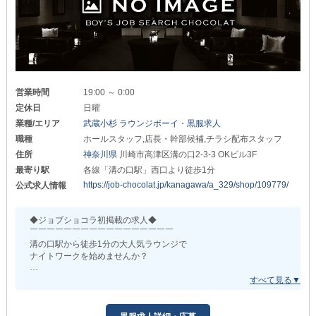
努力がきちんとお給料やポストに反映されるため
スピード出世も夢ではありません。
～社会保険完備～
過去には、入社半年で店長に昇格した例も！
万が一、病気や怪我に見舞われても安心！
頑張れば頑張るほど給与はどんどん上がります。
腰を据えて長く続けていただける環境を整えました。
●どなたでも活躍できる●
～独立支援制度あり～
‾‾‾‾‾‾‾‾‾‾‾‾‾‾‾‾‾‾‾‾
将来的に自分のお店を持ちたい方はご相談ください！
経験がなくても問題ありません。
当グループならではの経営ノウハウを働きながら学べます。
お仕事の流れや必要な知識は
営業時間
19:00 ～ 0:00
業界経験豊富なスタッフが
定休日
日曜
～体験入社OK～
丁寧にお教えするのでご安心を◎
業務の流れや客層を、あなたの目で直接確認できます◎
業種/エリア
武蔵小杉 ラウンジボーイ・黒服求人
イメージと入社後とのギャップに困惑することはありません。
また、ほかのお店で働いたことがある方は
職種
ホールスタッフ,店長・幹部候補,チラシ配布スタッフ
前店での給与や待遇を最大限考慮し
住所
神奈川県
川崎市高津区溝の口2-3-3 OKビル3F
・‥…━━━━━━━━━━━━━━━━━━━━…‥・
より良い条件でお迎えします！
最寄り駅
各線「溝の口駅」西口より徒歩1分
面接時にこれまでのことをお聞かせください◎
少しでも興味が湧いたら、お気軽にご応募ください。
https://job-chocolat.jp/kanagawa/a_329/shop/109779/
公式求人情報
あなたからのご連絡、心よりお待ちしています！
●休暇もしっかり取得OK●
‾‾‾‾‾‾‾‾‾‾‾‾‾‾‾‾‾‾‾‾
【週休2日制】【長期休暇あり】と
◆ジョブショコラ初掲載の求人◆
プライベートを充実させられるのも魅力。
￣￣￣￣￣￣￣￣￣￣￣￣￣￣￣￣￣
趣味や大切な人との時間でリフレッシュして
溝の口駅から徒歩1分の大人気ラウンジで
疲れを溜めずにお仕事しましょう！
ナイトワークを始めませんか？
●店舗運営スキルが身に付く●
ただいま、4周年に向けて
‾‾‾‾‾‾‾‾‾‾‾‾‾‾‾‾‾‾‾‾‾‾
新規スタッフを大募集中！
将来自分のお店を持ちたい方に最適な環境です。
≪経験・年齢・性別≫は全て不問です。
独立支援があり、様々な業務から