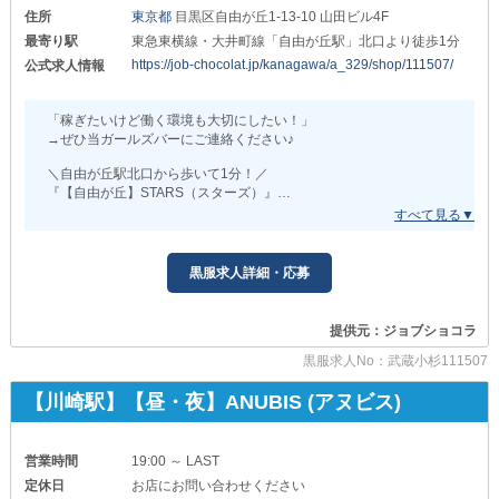
￣￣￣￣￣￣￣￣￣￣￣￣￣￣￣￣￣￣￣￣￣
住所
東京都
目黒区自由が丘1-13-10 山田ビル4F
店舗運営スタッフに加えて
最寄り駅
東急東横線・大井町線「自由が丘駅」北口より徒歩1分
送迎ドライバーも積極採用中！
https://job-chocolat.jp/kanagawa/a_329/shop/111507/
公式求人情報
00:30-06:00 日給10,000円
(シフトや勤務時間に関しては応相談)
「稼ぎたいけど働く環境も大切にしたい！」
∽∽∽∽∽∽∽∽∽∽∽∽∽∽∽∽∽∽∽∽∽∽
→ぜひ当ガールズバーにご連絡ください♪
【シャロン】
＼自由が丘駅北口から歩いて1分！／
『【自由が丘】STARS（スターズ）』
∽∽∽∽∽∽∽∽∽∽∽∽∽∽∽∽∽∽∽∽∽∽
お店を盛り上げてくれるスタッフを大募集中です◎
┌──[ 給与体系はこちら ]──┐
■稼げる仕組みあり
黒服求人詳細・応募
*店長・幹部候補*
頑張るほどお給料が上がるシステムを導入♪
月給60万円以上可能
努力次第ではスピード昇給も叶えられるので
モチベーションを高く維持しながら働けます☆
*ホール正社員*
提供元：ジョブショコラ
月給32万円以上可能
■火曜定休
黒服求人No：武蔵小杉111507
あらかじめ火曜日のお休みが決まっています♪
*ホールアルバイト*
なのでプライベートの予定を立てやすいですよ◎
【川崎駅】【昼・夜】ANUBIS (アヌビス)
時給1,300円以上
希望休も調整しやすいのでご安心を！
└──────────────┘
たくさんのご応募をお待ちしております！
営業時間
19:00 ～ LAST
なお、こちらはあくまでも
定休日
お店にお問い合わせください
“勤務スタート時の”条件。