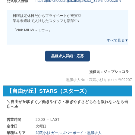
https://job-chocolat.jp/kanagawa/a_329/shop/02207/
公式求人情報
《社会保険完備》
急なトラブルに見舞われても安心！
そのため、当店では実際に
腰を据えて長く働けます◎
キャスト上がりの女性が店長を努めております！
日曜は定休日だからプライベートが充実◎
それほどに“忖度なし・窮屈感なし”の体制で
《独立支援制度》
業界未経験で入社したスタッフも活躍中♪
あなたもやり甲斐のある職に就きませんか？
将来、自分のお店を持ちたい方を応援！
『club MIUW～ミウ～』
働きながら専門スキルを身に着けられます◎
✦働きやすさの詳細について✦
￣￣￣￣￣￣￣￣￣￣￣￣￣￣￣￣￣￣￣￣￣
お店の常連さんがみんな優しい！
△▽△▼△▽△▼△▽△▼△▽△▼△▽△▼△▽△▼△▽△
オープン時間は19時で
良客層のクラブで一緒に働きませんか？
シフトは《週休2日制》を採用！
少しでも興味を持ってくださったら
▽駅チカ好立地▽
ぜひ《体験入社》へお越しください！
ナイトワーク業界だとまだレアと言える
黒服求人詳細・応募
東急東横線「武蔵小杉駅」より徒歩3分♪
“きちんとオフが取れるシステム”にこだわり
営業風景や接客の流れなど
駅チカなのでストレスフリーな通勤環境です。
有意義に稼げる・成長できる環境を実現しました◎
気になるポイントをまとめて確認できます。
提供元：ジョブショコラ
▽仕事内容▽
また、Ｗワークも可能で
もちろん、簡単な質問だけでも大歓迎です。
店内準備や清掃、スタッフのフォローなど。
黒服求人No：武蔵小杉キャバクラ02207
アルバイトスタッフは《週2回》から勤務可能です！
たくさんのご応募、心よりお待ちしています！
初心者でも簡単にできる作業ばかりです！
学業や本業との両立も心配いりません。
体力を使う重労働も一切ありませんよ☆
【自由が丘】STARS（スターズ）
△▽△▼△▽△▼△▽△▼△▽△▼△▽△▼△▽△▼△▽△
✦転居もバックアップ✦
少しでも気になった方は、どうぞお気軽にお問い合わせください。
￣￣￣￣￣￣￣￣￣￣￣￣￣￣￣￣￣￣￣￣￣
＼自由が丘駅すぐ／働きやすさ・稼ぎやすさどちらも譲れないなら当
まずは質問だけでもOK♪一緒にお店を盛り上げましょう！
《即日入居可能な寮》を完備しており
店へ★
実家を出ての自立や新天地へのお引越しも大歓迎◎
詳細はぜひご応募時や面接でお話しさせてください！
営業時間
20:00 ～ LAST
定休日
火曜日
業種/エリア
武蔵小杉 ガールズバーボーイ・黒服求人
✦送迎ドライバー✦