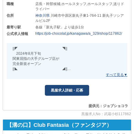
職種
店長・幹部候補,ホールスタッフ,ホールスタッフ,送りド
⇒時給：1,500円～
ライバー
≪チラシ配布スタッフ≫
住所
神奈川県
川崎市中原区新丸子東1-764-11 新丸子ソシア
⇒時給：1,300円～
ルビル2F
最寄り駅
各線「新丸子駅」より徒歩1分
┗━━━━━━━━━━━━━┛
https://job-chocolat.jp/kanagawa/a_329/shop/117862/
公式求人情報
上記の金額からスタートし
ご活躍によって随時『昇給・昇格』を実施！
あなたの努力は見逃さずに評価し
||◤ ◥||
給与面やポジションに反映します◎
2024年8月下旬
関東屈指の大手グループ店が
さらにボーナスといった『賞与』も完備！
完全新規オープン
モチベーションを高く保って働けます。
||◣ ◢||
また、ナイトワーク経験者さんは時給アップ！
ただいま
さらなる高収入を目指しましょう◎
新規メンバーを大募集中です◎
￣￣￣￣￣￣￣￣￣￣￣￣￣￣￣￣￣￣
黒服求人詳細・応募
━…━…━…━…━…━…━…━…━…━…━…━…━
店内は完成したばかりなので
オープニングスタッフは
◆充実の福利厚生をご紹介◆
綺麗な清潔感のある環境で働けます。
￣￣￣￣￣￣￣￣￣￣￣￣￣￣￣
提供元：ジョブショコラ
≪交通費支給≫
また、一緒にお店を作っていけるのも
黒服求人No：武蔵小杉117862
通勤時にかかる負担を軽減！
新店の魅力ポイント！
余計な出費を抑えて通勤できます。
【溝の口】Club Fantasia（ファンタジア）
運営の中心に携わりながら
≪送りあり≫
自分と一緒に成長していけるのがメリットです。