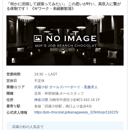
実際に働きながら
「何かに没頭して頑張ってみたい」 この思いが叶い、高収入に繋が
・将来のために今から頑張りたい方
業務の流れやお店の雰囲気を確認していただけます！
る体制です！ 《Ｗワーク・未経験歓迎》
こんな思いの方は、ぜひ当店へお越しください！
また、納得した上で勤務を開始できるため
◆❖◇◇❖◆◆❖◇◇❖◆◆❖◇◇❖
未経験の方も応募を気負う必要ありません。
身を委ねる気持ちでご連絡くださいませ◎
【桜木町】
Pink Panther
（ピンクパンサー）
◆❖◇◇❖◆◆❖◇◇❖◆◆❖◇◇❖
■募集職種のご紹介■
￣￣￣￣￣￣￣￣￣￣
┏━━━━━━━━━━━━━━┓
《店長・幹部候補》
営業時間
19:30 ～ LAST
月給：70万円以上
定休日
不定休
業種/エリア
武蔵小杉 ガールズバーボーイ・黒服求人
《ホールスタッフ（正社員）》
月給：42万円以上
職種
店長・幹部候補,ホールスタッフ
住所
神奈川県
川崎市中原区小杉町3-442-16 1F
《ホールスタッフ（アルバイト）》
時給：1,800円以上
最寄り駅
各線「武蔵小杉駅」南口より徒歩4分
https://job-chocolat.jp/kanagawa/a_329/shop/118225/
公式求人情報
《ドライバー（アルバイト）》
日給：8,000円以上
武蔵小杉の人気店で
┗━━━━━━━━━━━━━━┛