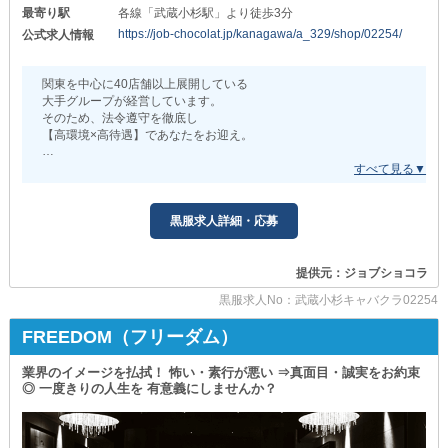
～会社HPはこちら～
最寄り駅
各線「武蔵小杉駅」より徒歩3分
https://visual-group.co.jp/recruit/
https://job-chocolat.jp/kanagawa/a_329/shop/02254/
公式求人情報
+‥‥‥‥‥‥‥‥‥‥‥‥‥‥‥‥‥‥‥‥‥‥+
✦業界経験・スキル不問✦
関東を中心に40店舗以上展開している
￣￣￣￣￣￣￣￣￣￣￣￣￣￣
大手グループが経営しています。
大手グループとして、店舗運営だけでなく
そのため、法令遵守を徹底し
人材教育も厚く実績を積んできた当体制。
【高環境×高待遇】であなたをお迎え。
スタートラインにかかわらず的確に支えられるため
＼業務拡大につき、店長候補を積極採用中／
業界経験がなくても心配いりません◎
やる気や好奇心がある方は
入社歴で引け目を取らない今
経験問わず大歓迎です。
イチから“組織の核”となるチャンスです！
黒服求人詳細・応募
また、いろいろなエリアで募集しています！
┌──[ 収入がぶれない給与体系 ]──┐
勤務地の希望があれば優先して配属するので
お気軽にご相談を。
提供元：ジョブショコラ
店長・幹部候補
月給100万円以上可
_/_/_/_/_/_/_/_/_/_/_/_/_/_/_/_/_/_/_/_/_/_/_/_/_/_/
黒服求人No：武蔵小杉キャバクラ02254
『【武蔵小杉】PUB CLUB JITTERBA（ジルバ）』
ホール正社員
FREEDOM（フリーダム）
月給36万円以上可
_/_/_/_/_/_/_/_/_/_/_/_/_/_/_/_/_/_/_/_/_/_/_/_/_/_/
業界のイメージを払拭！ 怖い・素行が悪い ⇒真面目・誠実をお約束
ホールアルバイト
＊今だけ！限定特典あり＊
◎ 一度きりの人生を 有意義にしませんか？
時給2,000円以上可
入社を決めてくれた方には
“お祝い金5万円”と“ブランドスーツ”を
送りドライバー
プレゼントいたします。
日給8,000円以上可