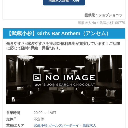
黒服求人詳細・応募
経営のノウハウや従業員の管理方法などを学べます。
業界完全未経験の方も積極採用中！
きちんとサポートするので遠慮なくご相談ください。
「もっと高収入を手に入れたい」
「将来のために今から頑張りたい」
提供元：ジョブショコラ
●社員旅行あり●
このような“やる気”や“熱意”を重視しています。
‾‾‾‾‾‾‾‾‾‾‾‾‾
業務の流れや接客時のマナーなど
黒服求人No：武蔵小杉109779
従業員同士の親睦が図れるよう
基本的なことから丁寧にお教えするのでご安心ください！
レクリエーションを企画しています！
【武蔵小杉】Girl's Bar Anthem（アンセム）
どなたでも馴染みやすい、理想的なお店です◎
◆女性スタッフも大歓迎◆
“キャストと同じ目線で裏から支えていきたい”
＼まずはお気軽にご連絡を！／
働きやすさ×稼ぎやすさを実現◎福利厚生が充実しています！ご活躍
そんな思いの方もお待ちしています。
に応じて随時“昇給・昇格”あり。
まずは質問だけでも構いません。
ご応募、お待ちしております！
＝＝＝＝＝＝＝＝＝＝＝＝＝＝
《【溝の口駅】LOUNGE GENTLE（ジェントル）》
＝＝＝＝＝＝＝＝＝＝＝＝＝＝
◆募集職種のご紹介◆
￣￣￣￣￣￣￣￣￣￣￣￣
┏━━━━━━━━━━━━━┓
≪店長・幹部候補≫
⇒月給：400,000円～
営業時間
20:00 ～ LAST
≪ホールスタッフ（正）≫
⇒月給：250,000円～
定休日
不定休
業種/エリア
武蔵小杉 ガールズバーボーイ・黒服求人
≪ホールスタッフ（ア）≫