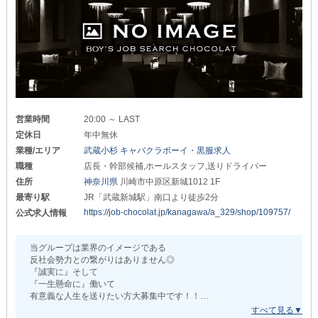
この機会をお見逃しなく！
ヘアメイク
日給10,000円可
_/_/_/_/_/_/_/_/_/_/_/_/_/_/_/_/_/_/_/_/_/_/_/_/_/_/
└─────────────────┘
■高収入を得られる制度
✦勤務面・福利厚生面について✦
店長・幹部候補⇒月給60万円以上
￣￣￣￣￣￣￣￣￣￣￣￣￣￣￣￣￣￣
ホールスタッフ⇒月給35万円以上
・社会保険完備
ドライバー⇒日給8,000円
生活面での負担・不安も最小限に抑え
ヘアメイク⇒日給8,000円
社員全員の毎日を支えます。
営業時間
20:00 ～ LAST
さらに、随時昇給・昇格査定をしており
定休日
年中無休
・週休2日制採用
あなたの頑張りをしっかり評価いたします！
業種/エリア
武蔵小杉 キャバクラボーイ・黒服求人
オンオフの切り替えをしっかり持てるため
ワークライフバランスの心配はなし◎
職種
店長・幹部候補,ホールスタッフ,送りドライバー
当店なら、どなたでもやる気次第で
高収入を目指せる環境が整っています。
住所
神奈川県
川崎市中原区新城1012 1F
・独立支援制度あり
最寄り駅
JR「武蔵新城駅」南口より徒歩2分
店舗での現場経験を積んだ後
■未経験の方でも大丈夫
ご自身の店舗を持つための成長も
https://job-chocolat.jp/kanagawa/a_329/shop/109757/
公式求人情報
しっかりサポート可能です！
安心安全のグループ店だからこそ
抜群のサポート体制が整っています。
・制服貸与あり
当グループは業界のイメージである
業務内容はイチから丁寧に先輩スタッフが
お仕事用のスーツをお持ちでなくても
反社会勢力との繋がりはありません◎
教えるので心配いりません。
事前購入や準備は必要ありません。
『誠実に』そして
今はまだ何も分からない【初心者】だとしても
店舗でレンタルしていただけます◎
『一生懸命に』働いて
着実に【ベテランスタッフ】へと成長できる環境です。
有意義な人生を送りたい方大募集中です！！
✦体験入社受付中✦
■将来、自分のお店を持ちたい方へ
￣￣￣￣￣￣￣￣￣￣￣￣￣￣
入社したその日・その時から人並みの生活はお約束します。