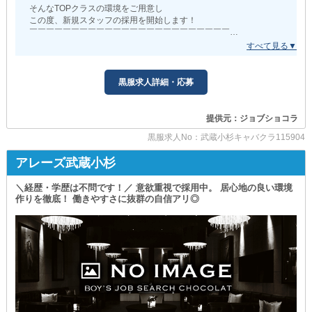
日給7,500円以上
そんなTOPクラスの環境をご用意し
この度、新規スタッフの採用を開始します！
┗━━━━━━━━━━━━━━┛
￣￣￣￣￣￣￣￣￣￣￣￣￣￣￣￣￣￣￣￣￣￣￣￣
業界“経験アリ”という方はもちろん…
“昇給・昇格”は随時実施し
完全“経験ゼロ”といった方もぜひご応募ください◎
ご活躍やスキルをスピーディに評価。
一人ひとりが充実した夜職ライフを送れるよう
黒服求人詳細・応募
あなたの頑張りはしっかりと数字に反映され
全身全霊をかけてサポートすることをお約束。
さらなる好条件で働けます◎
生涯忘れることのない
また、正社員は基本給と別に“賞与”も支給。
提供元：ジョブショコラ
輝かしい日々を過ごせること間違いありません！
【アンセム】で夢の高収入を叶えましょう！
黒服求人No：武蔵小杉キャバクラ115904
_/_/_/_/_/_/_/_/_/_/_/_/_/_/_/_/_/_/_/_/_/
+++——————————————————————+++
アレーズ武蔵小杉
《【溝の口】Club Fantasia（ファンタジア）》
╭━━━━━━━━━━━━━╮
待遇面も抜かりなし
_/_/_/_/_/_/_/_/_/_/_/_/_/_/_/_/_/_/_/_/_/
＼経歴・学歴は不問です！／ 意欲重視で採用中。 居心地の良い環境
╰━━━━━━ｖ━━━━━━╯
作りを徹底！ 働きやすさに抜群の自信アリ◎
基本的なホール業務をはじめ
▼社会保険完備▼
接客作法・マナー、またはトークスキルなど
￣￣￣￣￣￣￣￣￣￣￣￣
お仕事に必要な知識や技術はすべてお教えします。
万が一の場合でも安心して生活ができます。
実際に最前線を突っ走る先輩がレクチャーするので
▼独立支援あり▼
たとえ未経験者さんでもメキメキと成長できるはず◎
￣￣￣￣￣￣￣￣￣￣￣￣
お仕事をしながら店舗運営を学ぶことが可能です◎
日々の業務や接客を通じ
わからないことや不安になったことがあれば
▼服装指定なし▼
いつでも遠慮なく周りを頼ってください！