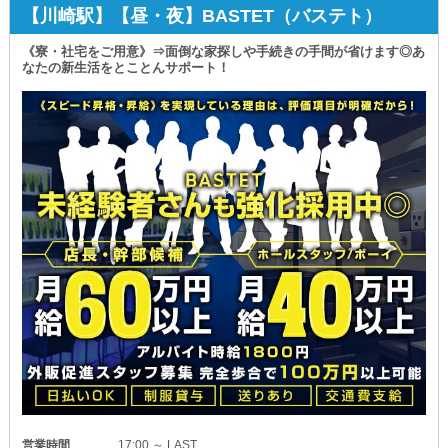
性別不問で積極採用◎
【川崎駅】【昼・夜】BASTET（バステト）
どなたも働きやすい環境が整っているので
安心してご応募ください！
《寮・社宅をご用意》⇒面倒な家探しや手続きの手間が省けます◎あ
なたの新生活をとことんサポート！
>>>>>>>>>>>>>>>>>>>>
＼川崎エリアも募集中／
【CLUB LURE（ルアー）】
>>>>>>>>>>>>>>>>>>>>
◆未経験者さんも大歓迎◆
～正社員もアルバイトも高収入が叶う～
◯ホールスタッフ（正）
⇒月給35万円以上
◯ホールスタッフ（ア）
⇒時給2,000円以上
◯送りドライバー（ア）
⇒日給6,000円以上
─・─・─・─・─・
当店ではスタッフ一人ひとりの
頑張りを見落とすことなく評価し
営業時間
17:00 ～ LAST
給与にしっかり還元しています！