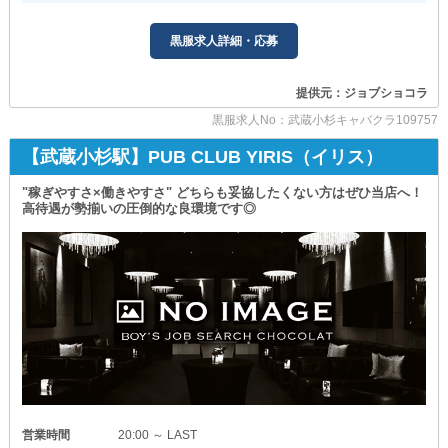
業務の流れや店内の空気感など
独立支援制度を完備している当店。
また、系列店舗も6月グランドオープン！
まずは実際に確認してみませんか？
店舗経営に関するノウハウやマネージメントを
当グループの一員となることで
黒服求人詳細・応募
ぜひ気軽にご連絡くださいませ！
勤務しながら学ぶことができます。
“一生”安心して過ごせるシステムを現在準備中です！
きちんとあなたの未来を
_/_/_/_/_/_/_/_/_/_/_/_/_/_/_/_/_/_/_/_/_/_/_/_/_/_/_/
提供元：ジョブショコラ
サポートいたします。
【FREEDOM】
黒服求人No：武蔵小杉キャバクラ109757
～その他にも…～
_/_/_/_/_/_/_/_/_/_/_/_/_/_/_/_/_/_/_/_/_/_/_/_/_/_/_/
【武蔵小杉駅】PUB CLUB YIRIS（イリス）
▶社会保険完備
昨今の先行き不透明な社会情勢の中で
▶退勤後の送りあり
将来に不安を抱えている方は
"稼ぎやすさ×働きやすさ" どちらも妥協したくない方はぜひ当店へ！
▶週休二日制を採用
ぜひとも当店での勤務をご検討ください◎
高待遇が勢揃いの圧倒的な良環境です◎
▶交通費支給
▶食事補助あり etc.
＜FIRE＞を目標としている方も
若いうちに当店にご応募を！
スタッフのことを優先して考えた
高待遇をたくさん揃えています！
▼当グループの経営目標▼
━━━━━━━━━━━━━━━━━━
「少し興味がある」
□大企業同等以上の『収入』
「社員を大切にしてくれるお店がいい」
□大企業同等以上の『休み』
と、お思いの方は
□大企業同等以上の『社会保障』
ぜひ当店で新しい一歩を踏み出しませんか？
━━━━━━━━━━━━━━━━━━
40代・50代の方も輝ける職場です！
▼店舗で大切にしていること▼
たくさんのお問い合わせをお待ちしております。
━━━━━━━━━━━━━━━━━━
■挨拶・礼儀
営業時間
20:00 ～ LAST