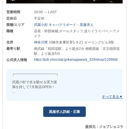
営業時間
20:00 ～ LAST
定休日
不定休
業種/エリア
武蔵小杉 キャバクラボーイ・黒服求人
職種
店長・幹部候補,ホールスタッフ,送りドライバー,ヘアメ
イク
住所
神奈川県
川崎市多摩区菅1-3-21 セーリングビル3階
最寄り駅
南武線「稲田堤駅」より徒歩2分 相模原線「京王稲田堤
駅」より徒歩5分
https://job-chocolat.jp/kanagawa/a_329/shop/120868/
公式求人情報
┌────────────────┐
武蔵小杉で名を馳せる実力派
満を持して7月新店OPEN！
└────────────────┘
磨いてきた経営力と集客力
知名度と店舗運営力の全てをもって
黒服求人詳細・応募
さらなる人気を確立していきます◎
『圧倒的高収入と高待遇』をお求めなら大型店へ
提供元：ジョブショコラ
『圧倒的成長スピード』で自分を磨くなら新店へ