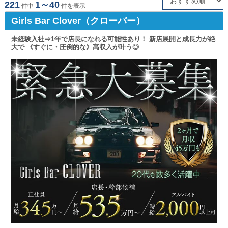
221
1～40
件中
件を表示
藤沢の黒服求人・ボーイ求人
大和の黒服求人・ボーイ求人
Girls Bar Clover（クローバー）
横須賀の黒服求人・ボーイ求人
戸塚の黒服求人・ボーイ求人
未経験入社⇒1年で店長になれる可能性あり！ 新店展開と成長力が絶
大で 《すぐに・圧倒的な》高収入が叶う◎
小田原の黒服求人・ボーイ求人
大船の黒服求人・ボーイ求人
綱島の黒服求人・ボーイ求人
鶴見の黒服求人・ボーイ求人