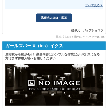
フットサル・スノボ・BBQなど
【リップスティック】
当店は《女性の方》や《40代・50代の方》も
スタッフ同士の交流を大切にしています。
第一線で活躍中◎
（もちろん自由参加です！）
スタッフは皆とても仲良し！
もちろん《異業種からの転職》も大歓迎です！
怖さやギスギスした雰囲気は全くありません。
黒服求人詳細・応募
━…━…━…━…━…━…━…━…━…━…━…━…━
むしろ、初めての方でもすぐに馴染めるような
さらに、風通しの良さも抜群。
居心地の良さ抜群の良環境です。
「こんな企画をしたい」
＼体験入社も大歓迎！／
「お客様を楽しませるための案がある」
「やってみたい！」と感じたら
提供元：ジョブショコラ
気軽にお仕事できる当店は
など、アイディアがあれば遠慮なくお聞かせください。
まずはお試し感覚でお仕事してみませんか？
キャバクラよりも飲食店のイメージを
黒服求人No：溝の口キャバクラ02499
持ってもらう方が良いかも知れません。
お店作りの根幹から関われるのも魅力のひとつです！
体験日給13,000円
ガールズバー X（ics）イクス
＋お店の雰囲気やスタッフの様子など
カジュアルなお店なので、性別問わず
・‥…━…‥・‥…━…‥・‥…━…‥
サイト上では分からないことを
どんな方でも働くことができます。
ご自身の目でしっかりとチェックできます。
最寄駅から徒歩4分！ 勤務内容はシンプルな作業ばかり◎ 気になる
～体験入社受付中～
実際、女性スタッフさんも現在活躍中！
方はまず体験入社へお越しください！
少しでも興味を持った方は
ご自身の目で実際に【モエシャン】の魅力を
ナイト業界に初挑戦する方は
お気軽にご応募ください！
確認できます。
”リップスティック”から始めませんか？
ぜひ、実際に当店の《働きやすさ・稼ぎやすさ》を
あなたにお会いできる日を楽しみにしています。
■稼ぎやすさ抜群■
体感してみてください！
＊店長・幹部候補 ※男女可
たくさんのご応募お待ちしています◎
⇒月給51万円以上
＊ホールスタッフ ※男女可
⇒月給30万円以上（正社員）
⇒時給1,300円以上（アルバイト）