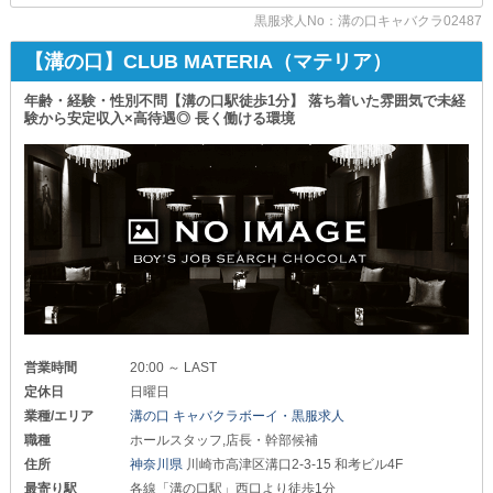
＼＼男女ともに新規メンバーを緊急大量募集中／／
アルバイト）時給1,200円以上
黒服求人No：溝の口キャバクラ02487
当求人では特にアルバイト希望の方を
上記とは別に《賞与》もご用意！
【溝の口】CLUB MATERIA（マテリア）
積極的に採用しています！
高収入が手に入る【サニー】なら
短期間の勤務も大歓迎です。
"できる大人"に相応しい
年齢・経験・性別不問【溝の口駅徒歩1分】 落ち着いた雰囲気で未経
余裕のある生活を送れます。
＜ホールスタッフ：時給1,800円以上＞
験から安定収入×高待遇◎ 長く働ける環境
┗━━━━━━━━━━━━━━━━━━━━┛
現在、女性メンバーも活躍中です。
男女関係なく働けるように
『研修制度』や『サポート体制』も万全に整えています。
┏━━━━ 抜群の良環境をご用意 ━━━━┓
また『掛け持ち』『週2～3日の勤務』もOK！
■社会保険完備■
ご家庭やプライベートの予定に合わせてお仕事できます。
￣￣￣￣￣￣￣￣
副業として始めたい方にもオススメです◎
ケガや病気といった万が一の時も安心◎
無理なく腰を据えて長く続けられます！
＊テキパキとお仕事できる
＊チームワークを大切にできる etc.
■帰宅時の負担も軽減■
人柄を重視して採用します◎
￣￣￣￣￣￣￣￣￣￣￣
女の子だけでなくスタッフも利用可能な
❖安心・安全の優良法人経営店❖
営業時間
20:00 ～ LAST
《送り》を完備しています。
￣￣￣￣￣￣￣￣￣￣￣￣￣￣￣
電車を始発まで待つ必要はありません！
定休日
日曜日
この時期でも新規店をオープンできるほど
業種/エリア
溝の口 キャバクラボーイ・黒服求人
勢いのある会社のため、空きポストも多数あります！
■事前準備は不要■
職種
ホールスタッフ,店長・幹部候補
￣￣￣￣￣￣￣￣￣
また、鷺沼以外に町田を始めとした
お仕事で着る制服は《貸与》しています◎
住所
神奈川県
川崎市高津区溝口2-3-15 和考ビル4F
他エリアにも系列店があります。
初期費用をかけずに始められるのは魅力です。
最寄り駅
各線「溝の口駅」西口より徒歩1分
ご質問がありましたらお気軽にご連絡ください！