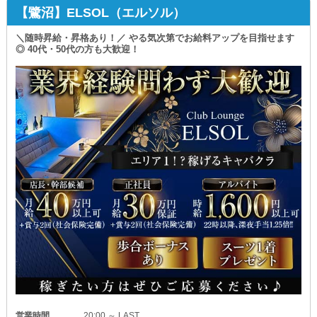
※アルバイトスタッフの《社員登用》
“即”幹部として採用予定です！
【鷺沼】ELSOL（エルソル）
社員の《独立支援制度》あり
~~~~~~~~~~~~~~~~~~~~
✦《体験入社》受付中
＼随時昇給・昇格あり！／ やる気次第でお給料アップを目指せます
2025年12月にOPENする
￣￣￣￣￣￣￣￣￣￣￣￣￣￣￣￣￣￣￣
◎ 40代・50代の方も大歓迎！
このタイミングだからこそ
業務を確認してから入社をご検討いただけるため
等しくチャンスが転がっています◎
興味を持ってくださった方は
ぜひ気軽にご連絡くださいませ！
人生を変えてみたい方
新しい自分を見つけてみたい方は
皆様にお会いできる日を楽しみにしております。
ぜひご応募ください。
/=/=/=/=/=/=/=/=/=/
Girls Bar La Vie（ラヴィ）
/=/=/=/=/=/=/=/=/=/
◆“自分らしく働ける”環境を追求◆
当店では、スタッフ一人ひとりが
無理なく長く続けられる職場づくりを大切にしています。
勤務体制は“プライベートとの両立”を重視。
完全週休2日制に加えて大型連休も取得できるため
オフをしっかり確保した上で働けます！
「休みが取りづらい」
「生活リズムが乱れる」
営業時間
20:00 ～ LAST