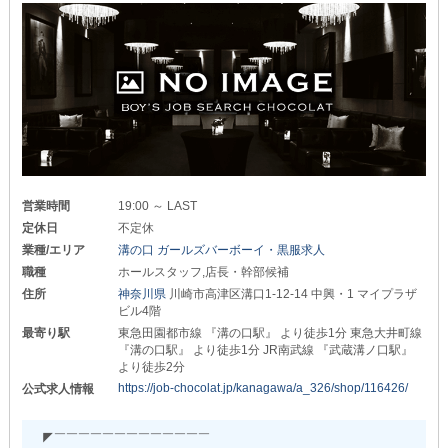
面接後、即日勤務も可能ですので、
▼募集職種をご紹介！▼
まずはお気軽にお問い合わせください。
■ホールスタッフ
◆──────────────────◆
（正）月給30万円以上＋高額歩合《研修あり》
（ア）時給1,500円以上《研修あり》
コロナ対策万全で営業をおこなっております！
■店長幹部・候補
◆こまめな手指の消毒
（正）月給45万円以上＋高額歩合《独立支援制度あり》
◆入店時の検温を実施
■送りドライバー
◆パーテーション・卓上消毒液を完備
（ア）日給5,000円以上
◆エアドッグ2台設置
★━━━━－－－－———————————————————
◆マスク着用での接客OK
営業時間
19:00 ～ LAST
▼女性スタッフ・転職希望者さんも大歓迎！▼
お客様だけでなく、
定休日
不定休
全てのスタッフ・スタッフが安心して
業種/エリア
溝の口 ガールズバーボーイ・黒服求人
当店では性別・学歴・勤務経験など不問です。
働ける環境を整えております。
風通しバツグンの職場環境も自慢の一つ！
職種
ホールスタッフ,店長・幹部候補
体育会系のノリは一切ありません◎
住所
神奈川県
川崎市高津区溝口1-12-14 中興・1 マイプラザ
ビル4階
男女関係なく、誰もが”自分らしく”働けます！
困っていることや悩みなども気軽に相談してくださいね。
最寄り駅
東急田園都市線 『溝の口駅』 より徒歩1分 東急大井町線
『溝の口駅』 より徒歩1分 JR南武線 『武蔵溝ノ口駅』
また、社会情勢の影響から転職を考えている方も
より徒歩2分
当店なら初月から安定した高収入を手にすることが可能です！
https://job-chocolat.jp/kanagawa/a_326/shop/116426/
公式求人情報
研修など、万全のサポート体制で
”完全未経験”からでも
【エス】の一員としてすぐに活躍していただけます◎
◤￣￣￣￣￣￣￣￣￣￣￣￣￣