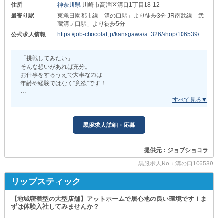
住所
神奈川県
川崎市高津区溝口1丁目18-12
ご不明な点があれば事前に解消してみませんか？
_/_/_/_/_/_/_/_/_/_/_/_/_/_/_/_/_/_/_/_/_/_/_/_/_/_/_/
最寄り駅
東急田園都市線「溝の口駅」より徒歩3分 JR南武線「武
皆さまからのご応募を心よりお待ちしております！
＼気になる給与はこちら！／
蔵溝ノ口駅」より徒歩5分
https://job-chocolat.jp/kanagawa/a_326/shop/106539/
公式求人情報
_/_/_/_/_/_/_/_/_/_/_/_/_/_/_/_/_/_/_/_/_/_/_/_/_/_/_/
ホールスタッフ（社員）
▶▶▶35万円以上＋業績給あり！
こちらは額面でなく“手取り額”です。
「挑戦してみたい」
夜職の知識・スキル・ご経験は問いません。
そんな想いがあれば充分。
お仕事をするうえで大事なのは
また、各種歩合や手当が充実しているため
年齢や経験ではなく”意欲”です！
あなたの努力はお給料にドンドン反映していきます◎
ぜひ、あなたの可能性を当店で広げてみませんか？
さらに
スタッフが理想の道を歩めるよう
年2回のボ－ナスをご用意！
一人ひとりに寄り添ったサポートを徹底しています！
夏と冬にそれぞれ支給しています。
趣味に課金したり、旅行したりと
黒服求人詳細・応募
－－－－－－－－－－－－－－－－－－
あなたの生活を豊かにするためにお役立てください◎
【モエシャン】
━…━…━…━…━…━…━…━…━…━…━…━…━
提供元：ジョブショコラ
－－－－－－－－－－－－－－－－－－
＼在籍メリットをまだまだご紹介！／
黒服求人No：溝の口106539
当店はオシャレな内装が自慢のガールズバーです◎
■■その1■■
リップスティック
そのスタイリッシュさに、お仕事のモチベーションも
￣￣￣￣￣￣￣
高まること間違いありません。
当店では、家具や家電つきの
【地域密着型の大型店舗】アットホームで居心地の良い環境です！ま
1DKマンション寮をご用意しています◎
ずは体験入社してみませんか？
・‥…━…‥・‥…━…‥・‥…━…‥
一人部屋のため気を遣う必要はナシ！