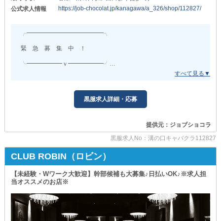
https://job-chocolat.jp/kanagawa/a_326/shop/112827/
┗━━━━━━━━━━━━━━━━━━━━┛
公式求人情報
❖未経験の方もしっかり稼げる❖
￣￣￣￣￣￣￣￣￣￣￣￣￣￣￣
◆❖◇◇❖◆◆❖◇◇❖◆◆❖◇◇❖◆◆❖◇◇❖◆
ホールスタッフの正社員であれば
╭━━━━━━━━━━━━━╮
「ここで働いてみたい」「少し気になった」
未経験でも【月給30万円】スタートOK◎
そんな方はぜひご連絡をください！
＋『各種手当』もあります。
緊 急 募 集 中 ！
《体験入社》も受け付けているため
┏━━━━━━━━━━━━━━━━━━━━━━┓
╰━━━━━━ｖ━━━━━━╯
実際に働いてみた後に
◇その一部をご紹介◇
各線≪溝の口駅≫西口より徒歩1分！
ご検討いただくことも可能です。
・掃除手当 30,000円
・シフト手当 30,000円
アクセス抜群のキャバクラで
また、裏方業務に興味がある
・付回手当 40,000円（主任相当）
黒服求人詳細・応募
ナイトワークを始めませんか？
《女性》からのご応募もお待ちしています！
・黒服管理手当 50,000円
・社交管理手当 50,000円（店長相当）
ただいま、新規スタッフを
それでは【サニー】でお会いしましょう◎
┗━━━━━━━━━━━━━━━━━━━━━━┛
提供元：ジョブショコラ
≪経験・年齢・性別≫問わず
緊急大募集中！
一生懸命頑張っている方は、正当に評価し
黒服求人No：溝の口キャバクラ112827
お給料にしっかり還元していきます◎
基本的なマナーから接客のコツまで
CLUB ROBIN（ロビン）
イチから丁寧にお教えするので
また『昇給・昇格』も随時実施。
ゼロからのスタートでも心配いりません。
努力・能力次第でグングン給与が上がるため
【未経験・Wワーク大歓迎】幹部候補も大募集♪日払いOK♪※求人担
業界完全未経験からスタートした方も
安定だけでなく「上を目指したい」「稼ぎたい」という
当オススメのお店※
多数活躍しています◎
やる気に満ち溢れた方にもオススメです！
もちろん
∞∞━━━━━━━━━∞∞━━━━━━━━━∞∞
ナイトワーク経験者さんも大歓迎！
即戦力としてご活躍いただける場合
その他にも『社会保険完備』『週休2日制』