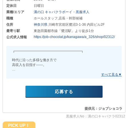
そんな心配とは無縁です。
定休日
日曜日
業種/エリア
溝の口 キャバクラボーイ・黒服求人
身だしなみに関しては
ヘアスタイル・カラー
職種
ホールスタッフ,店長・幹部候補
ヒゲ・タトゥーまですべて自由◎
住所
神奈川県
川崎市宮前区鷺沼3-1-36 内田ビル2F
最寄り駅
東急田園都市線「鷺沼駅」より徒歩1分
あなたが大切にしているスタイルを
崩す必要はありません。
https://job-chocolat.jp/kanagawa/a_326/shop/02312/
公式求人情報
…━━━━━━━━…
┏━━━━━━━━━━━━━━━━━━━┓
◆頑張りが瞬時に評価される制度◆
時代に沿った多様な働き方で
スタッフの努力を曖昧にせず、
高収入を目指す――。
成果を“待たせない形”で
還元するのが当店のスタイル！
┗━━━━━━━━━━━━━━━━━━━┛
◎1日の売上目標を達成した場合…即日現金ボーナス
❏当店の強み❏
◎月間目標をクリアした場合…別途ボーナスを支給
￣￣￣￣￣￣￣
応募する
・不必要な厳しさを廃止した、丁寧で手厚い教育制度
明確な指標があるため
・疎外感を与えない、親身に寄り添ったサポート
モチベーション高く働ける環境が整っています。
・お互いの気持ちを尊重し、共に成長できる環境
昇格・昇給も随時実施しており
提供元：ジョブショコラ
キャリアを築きたい方にも最適です◎
『エルソル』は“ナイトワーク”と聞いて
想像しがちなネガティブな印象から脱するために
黒服求人No：溝の口キャバクラ02312
…━━━━━━━━…
上に掲げた教育方針に沿って運営をしています◎
PICK UP！
◆募集中の職種はこちら◆