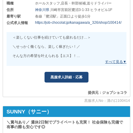
職種
ホールスタッフ,店長・幹部候補,送りドライバー
『ナイトワーク』＝『仕事が大変』
住所
神奈川県
川崎市宮前区鷺沼3-1-33 ヒラオビル1F
という時代はもう終わりです！
最寄り駅
各線「鷺沼駅」正面口より徒歩1分
営業終了後の長時間ミーティングや
https://job-chocolat.jp/kanagawa/a_326/shop/100414/
公式求人情報
飲み会への強制参加などはありません。
また、業界では珍しい『有給休暇』を完備！
＜楽しくない仕事を続けていても疲れるだけ…＞
まとまった休暇も取得可能のため
プライベートを大切にしながらお仕事できます。
＼せっかく働くなら、楽しく稼ぎたい！／
▼…抜群の稼ぎやすさをお約束
そんな方の希望を叶えられる【エス】！
当店では評価＝勤務年数ではありません！
◇◆鷺沼駅から徒歩1分とアクセス抜群◆◇
実績や成果はすぐに給与や待遇に反映しています。
地元の方から愛されているガールズバーで
楽しみながら高収入を実現しましょう！
黒服求人詳細・応募
歩合額に上限はないのでやる気や頑張り次第で、
記載されている以上に稼げるシステムです。
都内の大箱店以上の
働きやすさ・稼ぎやすさをお約束します◎
提供元：ジョブショコラ
また『お給料の未払いや遅れ』
といったトラブルはありません。
ただいま一緒にお店を盛り上げてくれる
黒服求人No：溝の口100414
経営基盤があるからこそ
新規メンバーを大募集中です！！
充実した高待遇を提供できています。
SUNNY（サニー）
★━━━━－－－－———————————————————
◆──────────────────◆
＼賞与あり／ 週休2日制でプライベートも充実！ 社会保険も完備で
《【鷺沼駅】BAR S（エス）》
有事の際も安心です◎
＼＼1日体験入社へのご応募も受付中／／
——————————————————-－－－－━━━━★
【日給12,000円＋当日全額日払い】