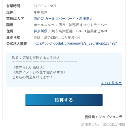
営業時間
12:00 ～ LAST
定休日
年中無休
業種/エリア
溝の口 ガールズバーボーイ・黒服求人
職種
ホールスタッフ,店長・幹部候補,送りドライバー
住所
神奈川県
川崎市高津区溝口1-8-13 益美家ビル2F
最寄り駅
各線「溝の口駅」より徒歩4分
https://job-chocolat.jp/kanagawa/a_326/shop/117492/
公式求人情報
数多く店舗を展開する大手法人
￣￣￣￣￣￣￣￣￣￣￣￣￣￣￣￣￣￣￣
《業界らしい高収入》
《業界イメージを覆す働きやすさ》
こちらの両立を叶えます！
「新進気鋭な成長を続ける体制につき
頑張りが“即”給与と役職に繋がる」
応募する
「業界内で比較的業務量の少ない
“ガールズバー”という業種と
それぞれの“らしさ”を尊重する自由な環境」
提供元：ジョブショコラ
以上2つが当店の主な特徴です◎
黒服求人No：溝の口117492
そのため、未経験の方でも