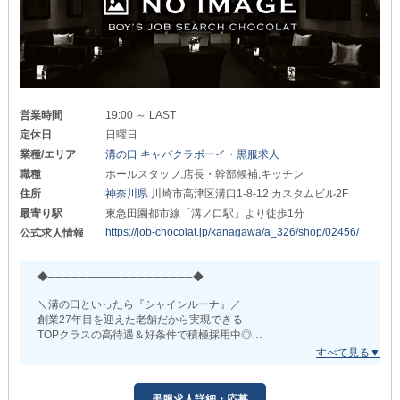
働いてくださる従業員の安心・安全を考えた待遇です。
初心者さんでも着実に成長できる環境を整えています◎
▼寮・社宅を完備▼
◆未経験でもここからスタート◆
「いきなり県外は不安…」
￣￣￣￣￣￣￣￣￣￣￣￣￣￣￣￣
「都内からの引っ越しを考えてる」
・店長幹部候補：月給50万円～
そんな方は、ぜひお気軽にご相談ください◎
・ホール正社員：月給30万円～
業務中だけでなく
随時昇給・昇格するため
営業時間
19:00 ～ LAST
プライベートのサポートもバッチリ！
あなたの頑張り次第では今の2倍、3倍の給与を
定休日
日曜日
心機一転、新生活をスタートさせましょう！
手に入れることも可能です◎
業種/エリア
溝の口 キャバクラボーイ・黒服求人
∞∞━━━━━━━━━∞∞━━━━━━━━━∞∞
また、日払いもOK！
職種
ホールスタッフ,店長・幹部候補,キッチン
急な出費でお困りの際は、お気軽にご相談ください。
住所
神奈川県
川崎市高津区溝口1-8-12 カスタムビル2F
まずは些細な質問からでも構いません。
気になることがあれば
最寄り駅
東急田園都市線「溝ノ口駅」より徒歩1分
∽∽∽∽∽∽∽∽∽∽∽∽∽∽∽∽∽∽∽∽∽∽∽∽∽∽∽
遠慮なくお問い合わせください◎
https://job-chocolat.jp/kanagawa/a_326/shop/02456/
公式求人情報
たくさんのご連絡お待ちしております！
◆サポート体制も抜群◆
￣￣￣￣￣￣￣￣￣￣￣￣
▷▶制服レンタルあり
◆──────────────────◆
事前にお仕事用のスーツを購入する手間はありません！
スムーズにお仕事をスタートできます。
＼溝の口といったら『シャインルーナ』／
創業27年目を迎えた老舗だから実現できる
▷▶食事補助あり
TOPクラスの高待遇＆好条件で積極採用中◎
スタッフの健康面にも気を遣っています◎
未経験の方や異業種から挑戦したい方も大歓迎します。
食費を抑えて生活できるのも嬉しいPOINT！
【Club Shine Luna（シャインルーナ）】
▷▶独立支援制度あり
黒服求人詳細・応募