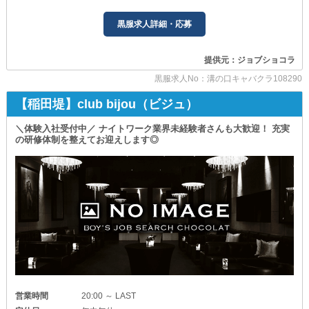
成長できるよう、業界を熟知している
給与面やポジションに反映します◎
先輩スタッフが寄り添い、しっかりと支えます◎
黒服求人詳細・応募
また『賞与』といったボーナスも支給！
エリアNO.1級のお店を目指すため
一般企業と遜色ない高待遇をご用意しています◎
ぜひ、力を貸してください！
提供元：ジョブショコラ
━－━－━－━－━－━－━－━－━－━－━
∽∽∽∽∽∽∽∽∽∽∽∽∽∽∽∽∽∽
黒服求人No：溝の口キャバクラ108290
■働きやすさ抜群の高待遇■
【CLUB ROBIN（ロビン）】
￣￣￣￣￣￣￣￣￣￣￣￣￣￣
【稲田堤】club bijou（ビジュ）
◆週休2日制◆
∽∽∽∽∽∽∽∽∽∽∽∽∽∽∽∽∽∽
ワークライフバランス重視の方もご安心を！
＼体験入社受付中／ ナイトワーク業界未経験者さんも大歓迎！ 充実
決まった日数、しっかりとお休みを取れます◎
◇◆稼げる給与システム◆◇
の研修体制を整えてお迎えします◎
◆日払いOK◆
□ホールスタッフ：月給35万円～
急な出費が重なっても心配いりません！
出勤後すぐにお財布を満たせます◎
加えて《大入りボーナス》や《昇給・昇格》もあります。
頑張りはしっかりと評価し、お給料に反映！
◆独立支援制度あり◆
将来を見据えて働ける魅力的な待遇です！
積極的に行動を起こすことで
勤務しながら専門知識を身に着けられます◎
今よりも経済的に余裕のある生活を送れます◎
◆社会保険あり◆
_/_/_/_/_/_/_/_/_/_/_/_/_/_/_/_/_/_/_/_/_/
腰を据えて長く働ける環境を整えました！
◇◆アルバイトも同時募集中◆◇
病気や怪我などのトラブルに見舞われても安心です。
□ホールスタッフ：時給1,500円～
━－━－━－━－━－━－━－━－━－━－━
□案内係・ヘアメイク：時給2,000円～
営業時間
20:00 ～ LAST