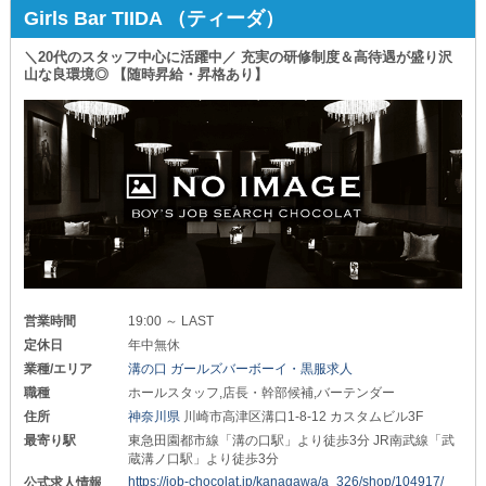
Girls Bar TIIDA （ティーダ）
＜ドンドン稼いでいきたい＞
やる気・実績次第で随時昇給・昇格！
店長・幹部候補も募集しています◎
＼20代のスタッフ中心に活躍中／ 充実の研修制度＆高待遇が盛り沢
山な良環境◎ 【随時昇給・昇格あり】
＜都心は少し不安＆怖いかも＞
ここ溝の口エリアで5店舗を展開する
安心・安定・優良グループ運営です！
＼もう一度言います！！／
業界未経験者さんも大歓迎◎
あなたの「これまで」ではなく
「これから」を何よりも重視しています。
熱意や向上心があれば大丈夫！
万全のフォロー体制の中
イチからスキルアップしていけます。
ご友人と一緒の応募もOK。
営業時間
19:00 ～ LAST
また期間限定の超短期バイトも可能です！
定休日
年中無休
業種/エリア
溝の口 ガールズバーボーイ・黒服求人
∞∞━━━━━━━━━∞∞━━━━━━━━━∞∞
職種
ホールスタッフ,店長・幹部候補,バーテンダー
【ガールズ横丁】
住所
神奈川県
川崎市高津区溝口1-8-12 カスタムビル3F
1フロアにコンセプトの異なる
最寄り駅
東急田園都市線「溝の口駅」より徒歩3分 JR南武線「武
3つのお店が入っているため
蔵溝ノ口駅」より徒歩3分
飽きの来ない楽しさがあります◎
https://job-chocolat.jp/kanagawa/a_326/shop/104917/
公式求人情報