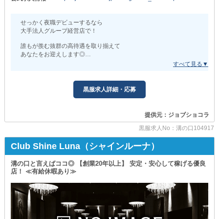
∞∞━━━━━━━━━∞∞━━━━━━━━━∞∞
せっかく夜職デビューするなら
■月給420,000円も実現可■
大手法人グループ経営店で！
￣￣￣￣￣￣￣￣￣￣￣￣￣￣￣
正社員であれば、未経験でも
誰もが羨む抜群の高待遇を取り揃えて
ホールスタッフ月給270,000円以上！
あなたをお迎えします◎
さらに『各種歩合』もあるので
余裕で基本給以上稼げます◎
△▽△▼△▽△▼△▽△▼△▽△▼△▽△
＼アルバイトでも日給10,000円／
【Girls Bar TIIDA （ティーダ）】
黒服求人詳細・応募
もちろん、経験者さんは優遇してお迎え◎
△▽△▼△▽△▼△▽△▼△▽△▼△▽△
お給料は『日払い』もOKです！
20代中心の若手スタッフが活躍中！
提供元：ジョブショコラ
■昼職並みの福利厚生あり■
“みんなが楽しく稼げる”ことをモットーに
黒服求人No：溝の口104917
￣￣￣￣￣￣￣￣￣￣￣￣￣￣￣
溝の口を盛り上げています◎
▼有給休暇の取得可▼
Club Shine Luna（シャインルーナ）
ご家族・ご友人との外せない予定も
とはいえ
お仕事に影響なく、大切にできます。
体育会系の先輩や客引き・長時間営業などの
溝の口と言えばココ◎ 【創業20年以上】 安定・安心して稼げる優良
違法行為はありません！
さらに…
店！ ≪有給休暇あり≫
消化し切れなかった分は
クリーンな経営を心がけているので
『1日1万円』で還元！！
どなたでも安心して働けます。
▼身体にも気を遣える▼
＼もちろん経験は不問！／
年1回、健康診断（人間ドック）を
ナイトワークが初めてでも心配はご無用です。
『無料』で受けることができます◎
ベテランスタッフによる研修制度を用意しているため