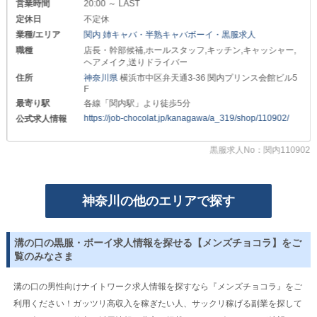
営業時間
20:00 ～ LAST
スタッフ一同、心よりお待ちしております◎
┏━━━━━━━━━━━━━━━━━━━┓
定休日
不定休
～給与について～
業種/エリア
関内 姉キャバ・半熟キャバボーイ・黒服求人
職種
店長・幹部候補,ホールスタッフ,キッチン,キャッシャー,
❏店長・幹部候補❏
ヘアメイク,送りドライバー
（正）月給35万円～40万円以上可＋賞与2回
住所
神奈川県
横浜市中区弁天通3-36 関内プリンス会館ビル5
F
❏ホールスタッフ❏
（正）月給30万円以上可＋賞与2回
最寄り駅
各線「関内駅」より徒歩5分
https://job-chocolat.jp/kanagawa/a_319/shop/110902/
公式求人情報
┗━━━━━━━━━━━━━━━━━━━┛
給与とは別の《賞与》に加えて
黒服求人No：関内110902
《昇給・昇格制度》を随時実施中！
ご活躍次第では初心者さんの
スピード出世も夢ではありません◎
神奈川の他のエリアで探す
また《日払い》のご相談も承っており
デビュー後すぐにお給料を手にすることも可能です。
【エルソル】で理想の高収入を実現させませんか？
溝の口の黒服・ボーイ求人情報を探せる【メンズチョコラ】をご
❁魅力的な福利厚生について❁
覧のみなさま
￣￣￣￣￣￣￣￣￣￣￣￣￣￣￣
❏社会保険を完備❏
手厚い保障が受けられるため
溝の口の男性向けナイトワーク求人情報を探すなら『メンズチョコラ』をご
腰を据えて長く働くことができます。
利用ください！ガッツリ高収入を稼ぎたい人、サックリ稼げる副業を探して
万が一の怪我や事故にも安心です！