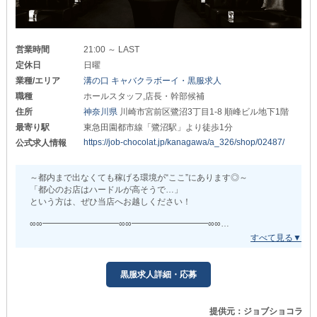
店内や客層、仕事内容、従業員の様子を
チェックしてみませんか？
||◤ ◥||
質問や見学のお問い合わせも大歓迎です！
今なら入社をしてくれた方には
＼ぜひお気軽にご応募ください！！／
営業時間
21:00 ～ LAST
今後の活躍に期待を込めて
定休日
日曜
お祝い金を5万円プレゼント！
※支給条件あり
業種/エリア
溝の口 キャバクラボーイ・黒服求人
職種
ホールスタッフ,店長・幹部候補
||◣ ◢||
住所
神奈川県
川崎市宮前区鷺沼3丁目1-8 順峰ビル地下1階
あなたの理想のナイトワークライフを
最寄り駅
東急田園都市線「鷺沼駅」より徒歩1分
当店で叶えましょう◎
https://job-chocolat.jp/kanagawa/a_326/shop/02487/
公式求人情報
◇━━━━━━━━━━━━◇
～都内まで出なくても稼げる環境が“ここ”にあります◎～
SUNNY（サニー）
「都心のお店はハードルが高そうで…」
◇━━━━━━━━━━━━◇
という方は、ぜひ当店へお越しください！
┏━━━━━━ 給与について ━━━━━━┓
∞∞━━━━━━━━━∞∞━━━━━━━━━∞∞
■幹部候補■
◆―10年以上の安心経営を続けるお店―◆
￣￣￣￣￣￣
《【鷺沼駅】RESORT（リゾート）》
月給60万円以上
黒服求人詳細・応募
∞∞━━━━━━━━━∞∞━━━━━━━━━∞∞
■ホールスタッフ■
￣￣￣￣￣￣￣￣￣
業績好調のため…
提供元：ジョブショコラ
正社員）月給35万円以上