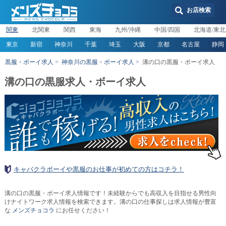
お店検索
関東
北関東
関西
東海
九州/沖縄
中国/四国
北海道/東北
東京
新宿
神奈川
千葉
埼玉
大阪
京都
名古屋
静岡
黒服・ボーイ求人
神奈川の黒服・ボーイ求人
溝の口の黒服・ボーイ求人
溝の口の黒服求人・ボーイ求人
キャバクラボーイや黒服のお仕事が初めての方はコチラ！
溝の口の黒服・ボーイ求人情報です！未経験からでも高収入を目指せる男性向
けナイトワーク求人情報を検索できます。溝の口の仕事探しは求人情報が豊富
な
メンズチョコラ
にお任せください！