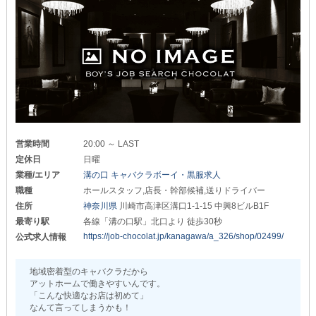
✼高収入をお約束✼
即日入居も可能なので
審査や物件探しの手間もなく
・ホールスタッフ（正社員）
スムーズに新生活をスタートできます◎
月給30万円～
「お引越しは気が乗らない…」という方も必見！
また【モエシャン】はスタッフの
住宅手当をご用意しているので
些細な成果も見逃しません！
経済的にゆとりを持ちながら働けます。
頑張りは《昇給・昇格》として、評価をし
■■その2■■
正当かつスピーディーに還元します◎
￣￣￣￣￣￣￣
【オリンピア】では、入社時に制服をお渡ししています。
さらに、当店は正社員も《日払い》OK！
「リクルートスーツすら持っていない…」という方でも
急な出費が重なった際には、お気軽にご相談ください。
営業時間
20:00 ～ LAST
お洋服を事前に用意する必要はありません◎
定休日
日曜
＼アルバイト同時募集中／
そのほかの高待遇はこちら▼
業種/エリア
溝の口 キャバクラボーイ・黒服求人
￣￣￣￣￣￣￣￣￣￣￣￣￣
▽時給1,200円～
職種
ホールスタッフ,店長・幹部候補,送りドライバー
・食事代支給
住所
神奈川県
川崎市高津区溝口1-1-15 中興8ビルB1F
《週2～3日勤務》や《Wワーク》も大歓迎！
・交通費全額支給
ご希望のシフトがあれば、お気軽にご相談ください。
・路上での客引き行為ナシ
最寄り駅
各線「溝の口駅」北口より 徒歩30秒
・大型連休（6日）・有給あり
https://job-chocolat.jp/kanagawa/a_326/shop/02499/
公式求人情報
・‥…━…‥・‥…━…‥・‥…━…‥
・社員旅行（※任意）
✼様々な方が活躍できる✼
従業員にとって
地域密着型のキャバクラだから
働きやすい環境を整えています◎
アットホームで働きやすいんです。
『夜職のスタッフ＝若い男性が多め』
「こんな快適なお店は初めて」
そんな風に思われがちな業界ですが…
《社内イベントも充実》
なんて言ってしまうかも！
＼【モエシャン】はそのイメージを覆します！／
￣￣￣￣￣￣￣￣￣￣￣