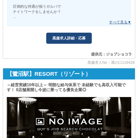
——————————————————-－－－－━━━━★
圧倒的な待遇が揃うガルバで
ナイトワークをしませんか？
▼安心の優良法人経営店！▼
＿＿＿＿＿＿＿＿＿＿＿＿＿◢
関東圏を中心に複数店舗を運営している
グループの系列店です。
「今よりも稼げるようになりたい」
「夜職業界にチャレンジしてみたい」
黒服求人詳細・応募
コロナ禍であっても新店をオープンし、
などなど、志望理由は何でもOK！
どんな時も常に成長し続けています！
《空きポスト》もまだまだたくさん◎
あなたの熱い想いを
提供元：ジョブショコラ
ぜひ面接にてお聞かせください◎
ナイトワーク経験や接客業での経歴などを活かして
黒服求人No：溝の口116426
入社してすぐに店長になることも可能です！
職歴は問わないため
あなたの努力をしっかり評価し、
未経験の方からのご応募も大歓迎です！
【鷺沼駅】RESORT（リゾート）
随時《昇給・昇格》をおこなっていきます。
モチベーション高く上を目指せる環境！
ナイトワークやお仕事については
～経営実績10年以上～ 明朗な給与体系で 未経験でも高収入可能で
基礎の基礎から丁寧にお教えするのご安心を◎
★━━━━－－－－———————————————————
す！ 8店舗展開し今波に乗ってる優良企業◎
･･─･･─･･─･･─･･─･･─･･─･･─･･─･･─･･─･･
▼働きやすいPOINTがたくさん！▼
また、家具家電付きの
《週休2日制》《社会保険完備》
ワンルームを完備しているため
《賞与あり》《日払いOK》《寮完備》
お仕事に合わせて引っ越しもお考えの方も
《制服支給》《交通費支給》など
手間をかけずに快適なお住まいが手に入ります。
エリアTOPクラスの高待遇を整えています◎
･･─･･─･･─･･─･･─･･─･･─･･─･･─･･─･･─･･
まずは『体験入社』で
＼さらに／