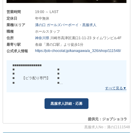
確かめてみませんか？
営業時間
19:00 ～ LAST
◥◣スーツ1着プレゼント中！◢◤
定休日
年中無休
あなたとお会いできることを
業種/エリア
溝の口 ガールズバーボーイ・黒服求人
心より楽しみにしています◎
職種
ホールスタッフ
住所
神奈川県
川崎市高津区溝口1-11-23 タイムワンビル4F
最寄り駅
各線「溝の口駅」より徒歩1分
https://job-chocolat.jp/kanagawa/a_326/shop/111548/
公式求人情報
■■■■■■■■■■■■■■
■ ■
■ ■
■ 【ビラ配り専門】 ■
■ ■
■ 時給1,300円＋歩合 ■
■ ■
■ 大募集◎ ■
■ ■
黒服求人詳細・応募
■ ■
■■■■■■■■■■■■■■
＜未経験から挑戦したい＞
提供元：ジョブショコラ
職歴・業界経験・性別・年齢…
黒服求人No：溝の口111548
全て不問！制限なし！