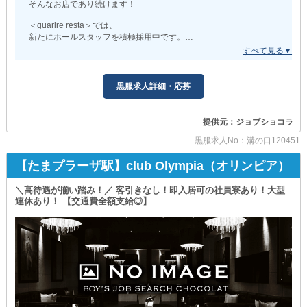
そんなお店であり続けます！
まずはご質問だけでも構いません。
少しでも興味が湧いた方は
_/_/_/_/_/_/_/_/_/_/_/_/_/_/_/_/_/_/_/_/_/_/_/_/_/_/_/
＜guarire resta＞では、
お気軽にご応募ください！
新たにホールスタッフを積極採用中です。
□■充実の待遇■□
未経験の方でも安心して一歩を踏み出せるよう、
□日払いOK□
しっかりとしたサポート体制を整えていますよ◎
お給料の振り込みがスムーズなのも魅力。
働いた分はすぐに還元いたします◎
黒服求人詳細・応募
理不尽な上下関係や体育会系のノリは全くなし。
あなたのペースで、少しずつ仕事を覚えていける環境です。
□大型連休・有給休暇あり□
季節ごとに連続でお休みを取得することが可能です！
提供元：ジョブショコラ
もちろん経験者の方にはこれまでの実績やスキルをしっかりと評
年間を通してメリハリをつけて働けます◎
価!!
黒服求人No：溝の口120451
また【週休2日制】なので
さらにそれに見合った待遇をご用意。
普段からプライベートの時間を大切にできるんです。
前店以上にしっかり稼げるステージを整えています。
【たまプラーザ駅】club Olympia（オリンピア）
□送りあり□
万が一お仕事で遅くなったときにも安心！
＼高待遇が揃い踏み！／ 客引きなし！即入居可の社員寮あり！大型
▼チームワークの良さに自信あり!!
終電時刻やタクシー料金などは気にしなくてOKです。
連休あり！ 【交通費全額支給◎】
スタッフ全員が協力し合いながら働いている、
□髪型・髪色自由□
チームワークの良さが自慢の職場です◎
あなたらしさを保ったままにご勤務いただける当店◎
お仕事のためにスタイルを変える必要がありません！
だからこそ未経験からでも自然と馴染めて、
安心してスタートが切れるのです。
□他にも…□
✓交通費全額支給
頑張りはしっかりと給与に還元し、
✓社員旅行あり（任意）
昇給・昇格のチャンスも随時あり。
といった待遇も揃えています◎
日々の努力をきちんと見てくれる環境が、