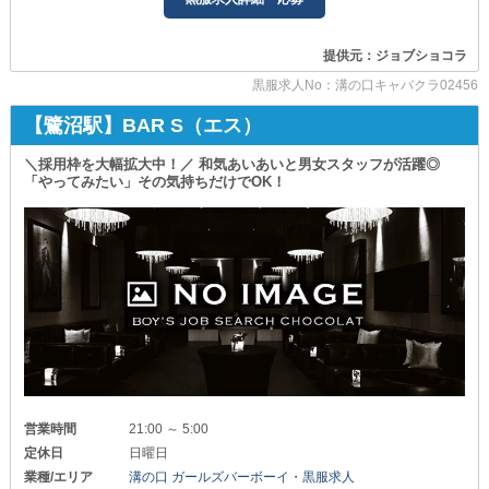
将来的に自分のお店を持ちたい方や
■業績好調につき新しい仲間を大募集■
経営ノウハウに興味のある方は必見です◎
「今よりももっとお金を稼ぎたい」
提供元：ジョブショコラ
∽∽∽∽∽∽∽∽∽∽∽∽∽∽∽∽∽∽∽∽∽∽∽∽∽∽∽
「将来自分のお店を持ちたい」
「経験を活かして裁量ある仕事がしたい」
黒服求人No：溝の口キャバクラ02456
＼体験入社も大歓迎／
そんな方はぜひ当店へお越しください。
ご質問があればお気軽にどうぞ！
【鷺沼駅】BAR S（エス）
あなたと一緒に働ける日を楽しみにしています◎
特別な経験・スキルは全く必要ありません。
しっかりした研修制度がある『シャインルーナ』なら
＼採用枠を大幅拡大中！／ 和気あいあいと男女スタッフが活躍◎
未経験の方でもスグに活躍することができます。
「やってみたい」その気持ちだけでOK！
≪経験者さんは即戦力として採用！≫
・他店で店長やマネージャーの経験がある
・キャバクラやガールズバーで何年も働いていた
など経験があれば、経歴や実績に応じて
『給与面・条件面』優遇させていただきます。
また、将来お店を持ちたいと考えている方には
『独立支援』を行っております。
お店の運営から経営ノウハウまで基礎から学べる環境です。
≪大学生・専門学生のアルバイトも大歓迎！≫
平日：時給1,600円/週末：時給1,800円
お給料は『日払い』が可能です◎
営業時間
21:00 ～ 5:00
◆──────────────────◆
定休日
日曜日
業種/エリア
溝の口 ガールズバーボーイ・黒服求人
▼…当店だから実現できる安心・安定の環境