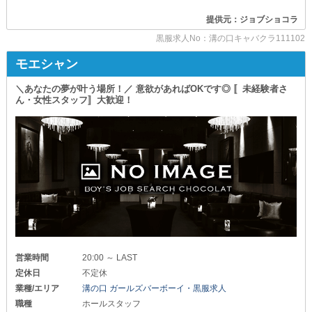
空いたグラスなどを下げたりするのが
その他にも下記の職種で募集中！
主な仕事です。
提供元：ジョブショコラ
*ドライバー
接待をするわけではないので
黒服求人No：溝の口キャバクラ111102
日給7,000円以上
会話が上手な必要はありませんよ♪
〓〓〓〓〓〓〓〓〓〓〓〓〓〓〓〓〓〓〓
*ホールスタッフ
モエシャン
月給32万円以上+歩合あり（正社員）
時給1,500円以上（アルバイト）
＼あなたの夢が叶う場所！／ 意欲があればOKです◎ 〚未経験者さ
＼今、夜職をスタートするなら！／
ん・女性スタッフ〛大歓迎！
当店が圧倒的にオススメです◎
未経験スタートでも上記金額を保証！
そのうえ【随時昇給・昇格あり】だから
なぜなら…
更なる高収入が実現可能です。
働きやすい高待遇×稼ぎやすい良環境
＆
【毎月ボーナス】もあるので
入社お祝い金10万円進呈という
安定した収入を得られますよ！
“無双状態”で働き始められるから！
あなたの実力を思う存分発揮するチャンスです◎
また、業界経験者さんはもちろん優遇！
過去の待遇・給与を
もちろん、夜職未経験の方にも
“最大限”考慮させていただきます◎
ベテランスタッフの手厚いサポートがあるため
安心して飛び込んできてください。
『頑張り』や『スキル』を適正に評価する当店で
新たなキャリアを築きませんか？
_/_/_/_/_/_/_/_/_/_/_/_/_/_/_/_/_/_/_/_/_/_/_/_/_/_/_/
営業時間
20:00 ～ LAST
_/_/_/_/_/_/_/_/_/_/_/_/_/_/_/_/_/_/_/_/_/_/_/_/_/_/_/
定休日
不定休
＼女性スタッフ・未経験者さんも大歓迎！／
「まずはお店の雰囲気を知りたい…」
業種/エリア
溝の口 ガールズバーボーイ・黒服求人
【たまプラーザ駅】
「自分にもできそうか先に確認したい…」
CLUB OLYMPIA（オリンピア）
職種
ホールスタッフ
そんな方には【体験入社】も受付中！