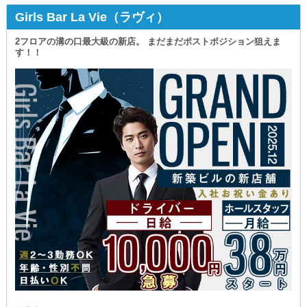
努力により《入社1年で》店長になれる可能性あり！
Girls Bar La Vie（ラヴィ）
また、業界経験をお持ちの方は
《即・幹部採用》でのお迎えを考えています。
2フロアの溝の口最大級の新店。 まだまだポストポジション狙えま
す！！
さらに今年中にガルバの新店オープンを予定しており
まだまだ役職枠は増えていくのでご期待ください◎
チャンスがたくさん巡ってくるうえ
自分で掴み取っていける環境です！
★━━━━━－－－———————－－－━━━━━★
【Girls Bar Clover（クローバー）】
★━━━━━－－－———————－－－━━━━━★
✦《自由度》と《働きやすさ》について
￣￣￣￣￣￣￣￣￣￣￣￣￣￣￣￣￣￣￣
髪型・髪色・ヒゲ・タトウーは全て自由◎
ご自身のスタイルを変えることなく
すぐに勤務を始められます。
また、働き方については《週休2日制》を採用し
《大型連休》も設けてワークライフバランスを確保！
「オフが少なくて大変そう」
そんな業界へのイメージをお持ちではありませんか？
当店では、全員が無理なく有意義に働くことで