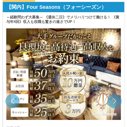
そのため
【関内】Four Seasons（フォーシーズン）
風通しの良いアットホームな雰囲気のなかで
《店長・幹部候補》
業界未経験者さんも自分らしさを発揮しながら
月給：60万円～
業務に慣れていくことが可能です。
～経験問わず大募集～ 《週休二日》でメリハリつけて働ける！ 《賞
《ホール正社員》
与年4回》収入も役職も驚きの速さでUP！
╔════════════════╗
月給：38万円～
そして現在
《ホールアルバイト》
新規スタッフを緊急募集中！
時給：2,000円～
╚════════════════╝
《ヘアメイク》
時給：1,600円～
採用率99,9％でお迎えしています◎
￣￣￣￣￣￣￣￣￣￣￣￣￣￣￣￣
《ドライバー》
経験・年齢・性別は問いません。
日給：10,000円～
異業種から転職を考えている方も
《40代・50代》の方も
アルバイトから社員へステップアップできる制度や
《女性スタッフ》も幅広く大歓迎！
将来独立を目指す方への支援制度も整備しています。
熱意さえあれば大丈夫です◎
…━━━━━━━━…
一流スタッフに成長できる環境が整っているので
ぜひお気軽にご応募くださいませ。
◆気になったら“まずは体験”◆
+‥‥‥‥‥‥‥‥‥‥‥‥‥‥‥‥‥‥‥‥‥‥‥+
いきなりの入社ではなく
業務やお店の雰囲気を見てから判断してOKです！
『【鷺沼】ELSOL（エルソル）』
興味を持った段階で、気軽にお問い合わせください。
+‥‥‥‥‥‥‥‥‥‥‥‥‥‥‥‥‥‥‥‥‥‥‥+
あなたの新しい一歩を