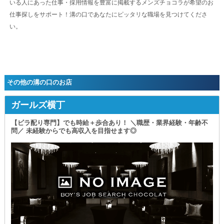
いる人にあった仕事・採用情報を豊富に掲載するメンズチョコラが希望のお
❏週休2日制を採用❏
仕事探しをサポート！溝の口であなたにピッタリな職場を見つけてくださ
定休日を含む日曜日を含め
い。
2日間、体を労わることができるため
プライベートも充実させることができます◎
❏寮・社宅を完備❏
遠方からのご応募も大歓迎です。
お仕事と住まいの両方を手に入れて
新生活を始められます◎
その他の溝の口のお店
❏帰宅時サポートあり❏
勤務後はご自宅まで《お送り》するので
ガールズ横丁
スムーズに翌日に備えることが可能！
帰宅方法に悩む必要はありません。
【ビラ配り専門】でも時給＋歩合あり！ ＼職歴・業界経験・年齢不
問／ 未経験からでも高収入を目指せます◎
┏━━━━━━━━━━━━━━━━━━━┓
アルバイトも大募集中！
￣￣￣￣￣￣￣￣￣￣￣￣
❏ホールスタッフ❏
時給1,600円以上可
※22時以降は深夜手当1.25倍！！
┗━━━━━━━━━━━━━━━━━━━┛
まずは体験入社で
【エルソル】の雰囲気や業務内容を