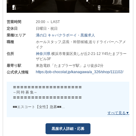
あなたの成長を後押しします。
_/_/_/_/_/_/_/_/_/_/_/_/_/_/_/_/_/_/_/_/_/_/_/_/_/_/_/
また高額歩合も充実しているので、
□■安定したお給料をお約束■□
頑張れば頑張る分だけしっかり高収入を稼げますよ。
営業時間
20:00 ～ LAST
◆─────────◆
定休日
日曜日・祝日
▼客層の良さにも自信あり!!
現在《店長・幹部候補》さんを
業種/エリア
溝の口 キャバクラボーイ・黒服求人
大募集中◎
落ち着いた雰囲気のお客様が多く、
職種
ホールスタッフ,店長・幹部候補,送りドライバー,ヘアメ
接客が初めての方でも気負わずに働けます。
イク
月給50万円以上+歩合あり
住所
神奈川県
横浜市青葉区美しが丘2-21-12 Y45たまプラー
アルバイトとしての勤務も歓迎しており、
向上心溢れる
ザビル3F
Wワークをご希望の方にも柔軟に対応しています。
未来の店長・幹部候補さんは
最寄り駅
東急電鉄「たまプラーザ駅」より徒歩2分
ぜひご応募ください！
https://job-chocolat.jp/kanagawa/a_326/shop/111102/
公式求人情報
「居心地がよくて、自然と長く働きたくなる」
◆─────────◆
そんな声がスタッフからも多く聞こえてくる当店で、
アルバイト希望 社員希望
〓〓〓〓〓〓〓〓〓〓〓〓〓〓〓〓〓〓〓
あなたも新しいスタートを切ってみませんか？
ドライバー希望 ヘアメイク希望
～同 時 募 集～
継続でガンガン募集しております！！
〓〓〓〓〓〓〓〓〓〓〓〓〓〓〓〓〓〓〓
未経験でも安心して働ける環境ずくりを徹底しています！
■■エスコート【女性】急募■■
TikTok や Instagram も使っての
投稿も行っております！
時給1500円～
お気軽にご連絡下さい！
お客様のコートや荷物を預かったり、
黒服求人詳細・応募
お席へ案内したり、お酒などを運んだり、