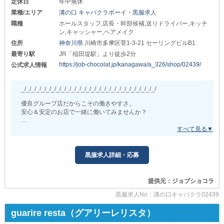
■体験入社受付中■
「まずは仕事に慣れてから責任ある立場になりたい」
定休日
年中無休
￣￣￣￣￣￣￣￣￣￣
そんな方のために
業種/エリア
溝の口 キャバクラボーイ・黒服求人
営業風景や接客の流れなど
《正社員登用》の道もご用意◎
職種
ホールスタッフ,店長・幹部候補,送りドライバー,キッチ
気になるポイントをまとめて確認可能！
経験を積んでいき
ン,キャッシャー,ヘアメイク
また、体験時の給与は
着実にスキルアップを目指せます！
住所
神奈川県
川崎市多摩区菅1-3-21 セーリングビルB1
『全額日払い』にてお渡しします。
さらに…
最寄り駅
JR「稲田堤駅」より徒歩2分
まずはお気軽にお問い合わせください！
■日払い
https://job-chocolat.jp/kanagawa/a_326/shop/02439/
公式求人情報
■短期・短時間勤務
皆様からのたくさんのご応募
これらも可能◎
心よりお待ちしております。
_/_/_/_/_/_/_/_/_/_/_/_/_/_/_/_/_/_/_/_/_/_/_/_/_/_/_/
もちろん《大学生》も大歓迎！
自分に合った働き方で夜職を始めてみませんか？
優良グループ店だからこその働きやすさ。
安心＆安定のお店で一緒に働いてみませんか？
_/_/_/_/_/_/_/_/_/_/_/_/_/_/_/_/_/_/_/_/_/
ただいま《GRAND OPEN》に伴い…
◇◆エリア最高峰の快適さを実現◆◇
＼新規スタッフ積極採用中／
□社会保険完備□
さらに…
￣￣￣￣￣￣￣￣￣
黒服求人詳細・応募
年末年始に向けて採用枠を拡大！
事故や怪我などそんな“もしも“が
起こっても安心です。
ご応募いただくなら今が大チャンスです◎
提供元：ジョブショコラ
不安を抱えることなく、長期的に勤務できる
経験やスキルは不問！
黒服求人No：溝の口キャバクラ02439
環境を整備しました！
「夜職に挑戦してみたい」
□ファッションの制限なし□
guarire resta（グアリーレリスタ）
なんて方を全力で応援します◎
￣￣￣￣￣￣￣￣￣￣￣￣￣￣