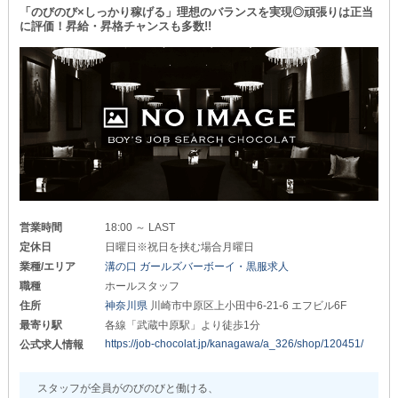
接客業＝身だしなみのルールが厳しい
「のびのび×しっかり稼げる」理想のバランスを実現◎頑張りは正当
∽∽∽∽∽∽∽∽∽∽∽∽∽∽∽∽∽∽∽∽∽∽∽∽∽∽∽
お店が多いですが…
に評価！昇給・昇格チャンスも多数!!
当店は《ヒゲ・髪柄・髪色》は全て自由。
＼入社お祝い金10万円を支給！／
《【稲田堤】club bijou（ビジュ）》
お仕事開始前に
髪の毛の染め直しをしなくて良いのも
∽∽∽∽∽∽∽∽∽∽∽∽∽∽∽∽∽∽∽∽∽∽∽∽∽∽∽
魅力的なPOINTです。
□■業界未経験者さんも活躍できる■□
□長期休暇あり□
￣￣￣￣￣￣￣￣￣
「未経験からナイトワークに挑戦したい…」
最高のパフォーマンスで勤務をするには
「自分らしくのびのびと働けるお店はないかな…」
《休暇》も大事。
そんな方にオススメなのが当店です！
それが【ロビン】のモットーです！
当店では充実した【研修制度】を整えているので
オンオフのメリハリをつけながら働けます。
未経験からスタートした方でも
休日は家族・友達・恋人との時間を大切にし
自分のペースでお仕事に慣れていくことができます◎
営業時間
18:00 ～ LAST
英気を養ってくださいね！
先輩スタッフが親身になって丁寧にレクチャーするから
定休日
日曜日※祝日を挟む場合月曜日
みんな気付けば“一人前”に育っているんです。
業種/エリア
溝の口 ガールズバーボーイ・黒服求人
また、勤務中も喫煙休憩といった
細かい小休憩があります。
また、人間関係の良さも当店の自慢！
職種
ホールスタッフ
オープンかつフラットな職場環境なので
住所
神奈川県
川崎市中原区上小田中6-21-6 エフビル6F
_/_/_/_/_/_/_/_/_/_/_/_/_/_/_/_/_/_/_/_/_/
必要以上の上下関係に悩む必要もありません。
最寄り駅
各線「武蔵中原駅」より徒歩1分
＼お問い合わせ受付中◎／
年末年始を前に
https://job-chocolat.jp/kanagawa/a_326/shop/120451/
公式求人情報
新しい職場で新しいスタートしてみませんか？
未経験の方・経験のある方・ブランクのある方
どなたでも快適にお仕事できる自信があり！
居心地よく働ける当店で
スタッフが全員がのびのびと働ける、
ぜひあなたの力を発揮してください！