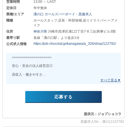
店舗の売上拡大とスタッフの高収入を実現します。
営業時間
13:00 ～ LAST
定休日
年中無休
✦売上拡大は《すぐに》給与へ反映
業種/エリア
溝の口 ガールズバーボーイ・黒服求人
￣￣￣￣￣￣￣￣￣￣￣￣￣￣￣￣￣￣￣
・売上目標達成した日は《当日》にボーナス（現金）支給
職種
ホールスタッフ,店長・幹部候補,送りドライバー,ヘアメ
・月間の売上目標達成でボーナス（現金）支給
イク
住所
神奈川県
川崎市高津区溝口2丁目7-8 三紀商事ビル3階
このように、迅速かつ誠実に
最寄り駅
各線「溝の口駅」より徒歩1分
スタッフ全員の頑張りを還元するシステムです！
《昇給・昇格》についてももちろん随時行うため
https://job-chocolat.jp/kanagawa/a_326/shop/122792/
公式求人情報
ご自身の飛躍にぜひご期待くださいませ。
┌──[ 給与体系はこちら ]──┐
>>>>>>>>>>>>>>>>>>>>
*店長・幹部候補*
安心・安全の法人経営店◎
月給53.5万円～
高収入・働きやすさ
*ホール正社員*
どちらも叶えられるなら
月給34.5万円～
当店へお越しください！
*ホールアルバイト*
>>>>>>>>>>>>>>>>>>>>
応募する
時給1,600円～2,300円
明確な昇格基準と
ガールズバーという自由な職場環境から
*ドライバー*
未経験でも活躍によっては
日給7,000円以上
提供元：ジョブショコラ
入社1年で店長になれる可能性があります。
└──────────────┘
黒服求人No：溝の口122792
また、業界経験者さんであれば