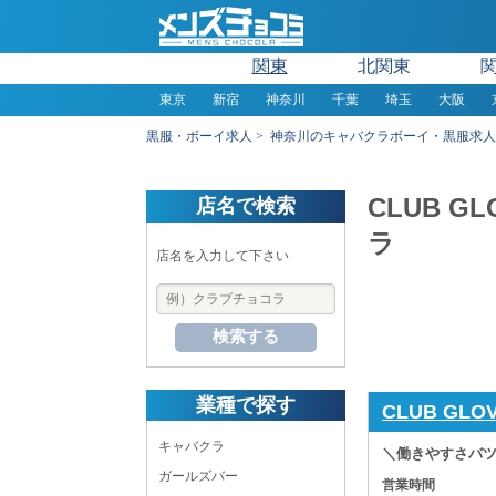
関東
北関東
東京
新宿
神奈川
千葉
埼玉
大阪
黒服・ボーイ求人
神奈川のキャバクラボーイ・黒服求人
CLUB 
店名で検索
ラ
店名を入力して下さい
検索する
業種で探す
CLUB GL
キャバクラ
＼働きやすさバツ
ガールズバー
営業時間