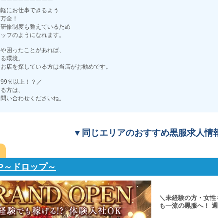
￣￣￣￣￣￣￣￣￣￣
気軽にお仕事できるよう
は万全！
た研修制度も整えているため
タッフのようになれます。
とや困ったことがあれば、
きる環境。
るお店を探している方は当店がお勧めです。
99％以上！？／
なる方は、
お問い合わせくださいね。
▼同じエリアのおすすめ黒服求人情
ROP～ドロップ～
＼未経験の方・女性
も一流の黒服へ！ 週