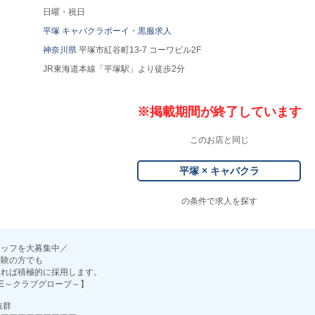
日曜・祝日
平塚 キャバクラボーイ・黒服求人
神奈川県
平塚市紅谷町13-7 コーワビル2F
JR東海道本線「平塚駅」より徒歩2分
※掲載期間が終了しています
このお店と同じ
平塚 × キャバクラ
の条件で求人を探す
タッフを大募集中／
経験の方でも
あれば積極的に採用します。
OVE～クラブグローブ～】
抜群