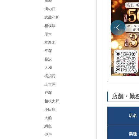
川崎
19:00 ～ LAST
溝の口
不定休
武蔵小杉
平塚 キャバクラボーイ・黒服求人
相模原
店長・幹部候補,ホールスタッフ,送りドライバー
厚木
神奈川県
平塚市紅谷町9-12 4F
本厚木
各線「平塚駅」より徒歩4分
平塚
藤沢
大和
横須賀
上大岡
黒服求人No：平塚キャバクラ104784
戸塚
店舗・勤
相模大野
小田原
店名
大船
綱島
業種
登戸