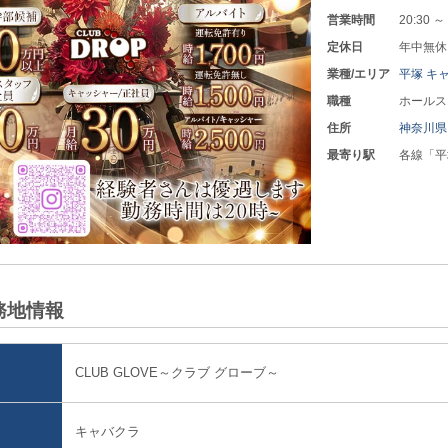
営業時間
20:30 ～
定休日
年中無休
業種/エリア
平塚 キ
職種
ホールス
住所
神奈川
最寄り駅
各線「平
務地情報
CLUB GLOVE～クラブ グローブ～
キャバクラ