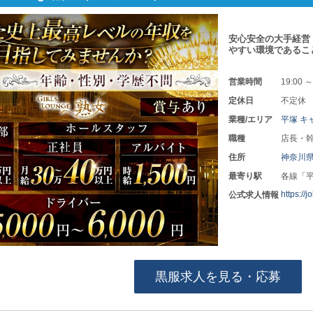
安心安全の大手経営
やすい環境であるこ
営業時間
19:00 ～
定休日
不定休
業種/エリア
平塚 キ
職種
店長・幹
住所
神奈川
最寄り駅
各線「
https://
公式求人情報
黒服求人を見る・応募