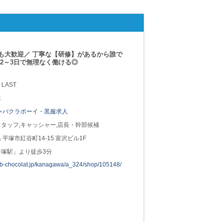
も大歓迎／ 丁寧な【研修】があるから誰で
2～3日で無理なく働ける◎
 LAST
休
ャバクラボーイ・黒服求人
タッフ,キャッシャー,店長・幹部候補
県
平塚市紅谷町14-15 富沢ビル1F
平塚駅」より徒歩3分
job-chocolat.jp/kanagawa/a_324/shop/105148/