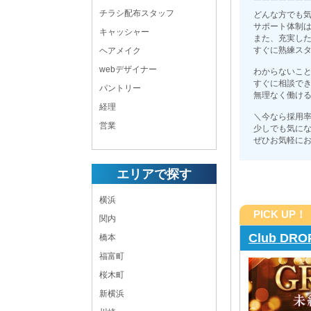
￣￣￣￣￣￣
チラシ配布スタッフ
どんな方でも
サポート体制
キャッシャー
また、充実し
すぐに熟練ス
ヘアメイク
webデザイナー
わからないこ
すぐに相談で
パントリー
無理なく働け
経理
＼今なら採用率
営業
少しでも気に
ぜひお気軽に
エリアで探す
横浜
PICK UP！
関内
Club D
橋本
福富町
桜木町
大手経営！ 給料の未払いや遅れはありません。 働
環境であることをお約束します！
新横浜