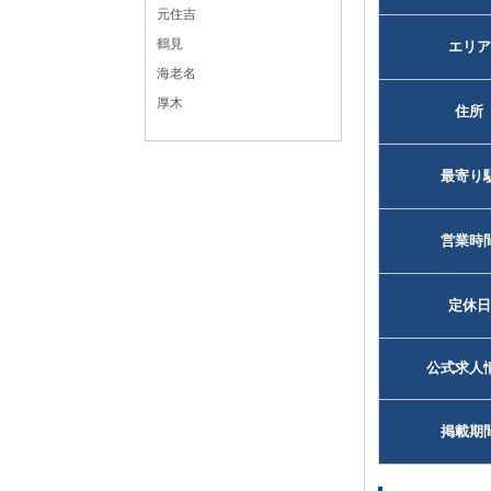
元住吉
鶴見
エリア
海老名
厚木
住所
最寄り
営業時
定休日
公式求人
掲載期