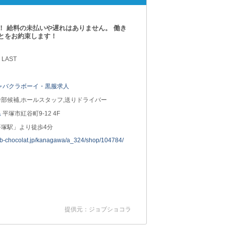
！ 給料の未払いや遅れはありません。 働き
とをお約束します！
 LAST
ャバクラボーイ・黒服求人
部候補,ホールスタッフ,送りドライバー
県
平塚市紅谷町9-12 4F
平塚駅」より徒歩4分
job-chocolat.jp/kanagawa/a_324/shop/104784/
提供元：ジョブショコラ