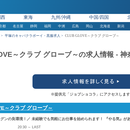
関西
東海
九州/沖縄
中国/四国
京都
名古屋
静岡
福岡
中洲
広島
岡山
北海道
新潟
平塚のキャバクラボーイ・黒服求人
CLUB GLOVE～クラブ グローブ～
GLOVE～クラブ グローブ～の求人情報 -
※提供元「ジョブショコラ」にアクセスします
OVE～クラブ グローブ～
グンの良環境！／ 未経験でも気軽にお仕事を始められます！ 『やる気』が
20:30 ～ LAST