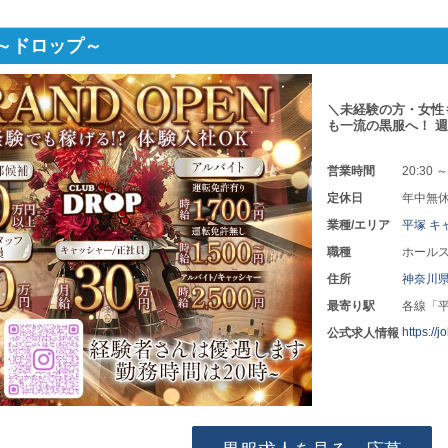
OP～ドロップ～
＼未経験の方・女性
も一流の黒服へ！ 週
営業時間
20:30 ～
定休日
年中無
業種/エリア
平塚 キ
職種
ホールス
住所
神奈川
最寄り駅
各線「
https://
公式求人情報