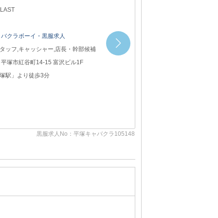
 LAST
ャバクラボーイ・黒服求人
タッフ,キャッシャー,店長・幹部候補
県
平塚市紅谷町14-15 富沢ビル1F
塚駅」より徒歩3分
黒服求人No：平塚キャバクラ105148