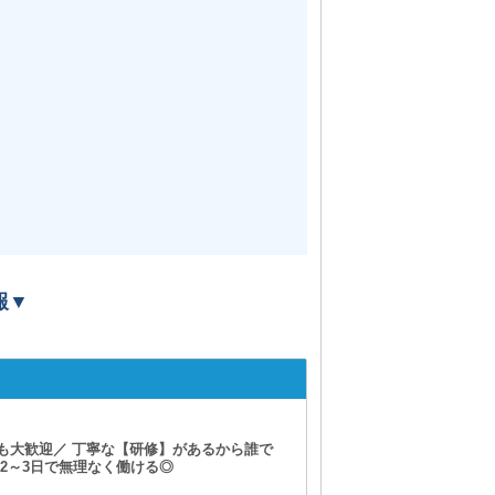
報▼
【平塚】Club T
も大歓迎／ 丁寧な【研修】があるから誰で
2～3日で無理なく働ける◎