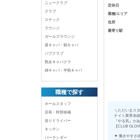
ニュークラブ
定休日
クラブ
業種/エリア
スナック
住所
ラウンジ
最寄り駅
ガールズラウンジ
昼キャバ・朝キャバ
パブクラブ
熟女キャバクラ
姉キャバ・半熟キャバ
職種で探す
ホールスタッフ
＼ただいまス
店長・幹部候補
ナイト業界未
送りドライバー
『やる気』が
【CLUB GL
キッチン
▼ 働きやすさ
バーテンダー