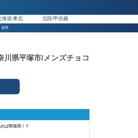
北海道/東北
北陸/甲信越
長野
 神奈川県平塚市/メンズチョコ
あれば即採用！？