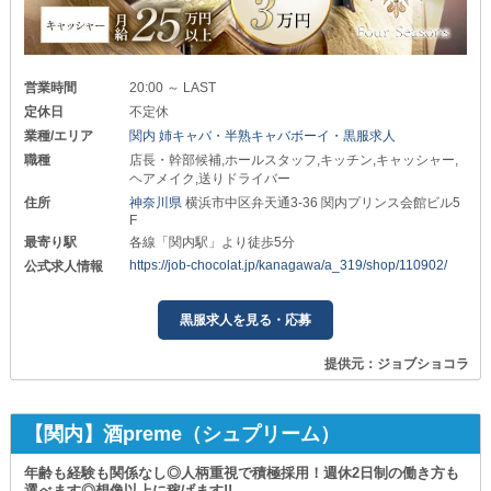
営業時間
20:00 ～ LAST
定休日
不定休
業種/エリア
関内 姉キャバ・半熟キャバボーイ・黒服求人
職種
店長・幹部候補,ホールスタッフ,キッチン,キャッシャー,
ヘアメイク,送りドライバー
住所
神奈川県
横浜市中区弁天通3-36 関内プリンス会館ビル5
F
最寄り駅
各線「関内駅」より徒歩5分
https://job-chocolat.jp/kanagawa/a_319/shop/110902/
公式求人情報
黒服求人を見る・応募
提供元：ジョブショコラ
【関内】酒preme（シュプリーム）
年齢も経験も関係なし◎人柄重視で積極採用！週休2日制の働き方も
選べます◎想像以上に稼げます!!