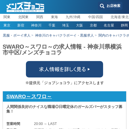
お店検索
関東
北関東
関西
東海
九州/沖縄
中国/四国
北海道/東北
東京
新宿
神奈川
千葉
埼玉
大阪
京都
名古屋
静岡
黒服・ボーイ求人
神奈川のキャバクラボーイ・黒服求人
関内のキャバクラ
SWARO～スワロ～の求人情報 - 神奈川県横浜
市中区/メンズチョコラ
※提供元「ジョブショコラ」にアクセスします
SWARO～スワロ～
人間関係良好のナイスな職場◎日曜定休のガールズバーがスタッフ募
集！
営業時間
20:00 ～ LAST