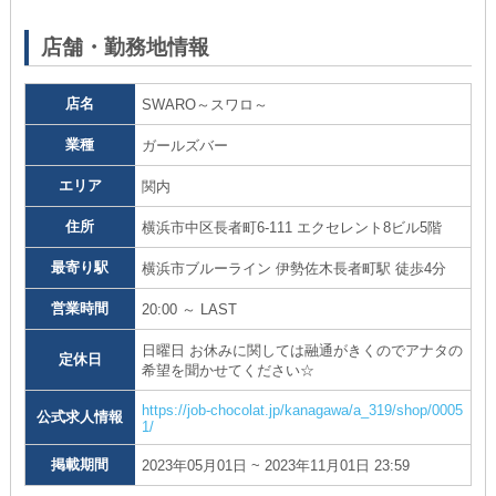
店舗・勤務地情報
店名
SWARO～スワロ～
業種
ガールズバー
エリア
関内
住所
横浜市中区長者町6-111 エクセレント8ビル5階
最寄り駅
横浜市ブルーライン 伊勢佐木長者町駅 徒歩4分
営業時間
20:00 ～ LAST
日曜日 お休みに関しては融通がきくのでアナタの
定休日
希望を聞かせてください☆
https://job-chocolat.jp/kanagawa/a_319/shop/0005
公式求人情報
1/
掲載期間
2023年05月01日 ~ 2023年11月01日 23:59