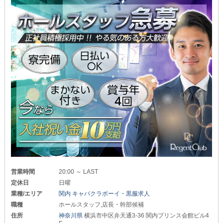
営業時間
20:00 ～ LAST
定休日
日曜
業種/エリア
関内 キャバクラボーイ・黒服求人
職種
ホールスタッフ,店長・幹部候補
住所
神奈川県
横浜市中区弁天通3-36 関内プリンス会館ビル4