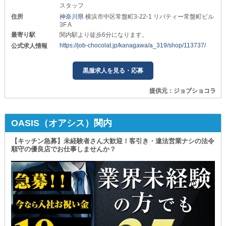
スタッフ
住所
神奈川県
横浜市中区常盤町3-22-1 リバティー常盤町ビル
3F A
最寄り駅
関内駅より徒歩6分になります。
https://job-chocolat.jp/kanagawa/a_319/shop/113737/
公式求人情報
黒服求人を見る・応募
提供元：ジョブショコラ
OASIS（オアシス）関内
【キッチン急募】未経験者さん大歓迎！客引き・違法営業ナシの法令
順守の優良店でお仕事しませんか？