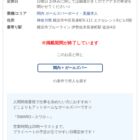
定休日
日曜日 お休みに関しては融通がきくのでアナタの希望を
聞かせてください☆
業種/エリア
関内 ガールズバーボーイ・黒服求人
住所
神奈川県
横浜市中区長者町6-111 エクセレント8ビル5階
最寄り駅
横浜市ブルーライン 伊勢佐木長者町駅 徒歩4分
※掲載期間が終了しています
このお店と同じ
関内 × ガールズバー
の条件で求人を探す
人間関係重視で仕事を決めたい方におすすめ！
どこよりもアットホームなガールズバーです☆
『SWARO～スワロ～』
営業時間は20時〜ラストまで。
プライベートの予定が立てやすい日曜定休です！