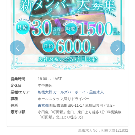
営業時間
18:00 ～ LAST
定休日
年中無休
業種/エリア
相模大野 ガールズバーボーイ・黒服求人
職種
ホールスタッフ,送りドライバー
住所
東京都
町田市原町田6-11-17 原町田共同ビル2F
最寄り駅
小田急「町田駅」南口、東口より徒歩1分 JR横浜線
「町田駅」北口より徒歩3分
39
黒服求人No：相模大野121832