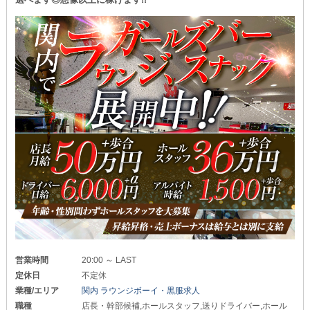
営業時間
20:00 ～ LAST
定休日
不定休
業種/エリア
関内 ラウンジボーイ・黒服求人
職種
店長・幹部候補,ホールスタッフ,送りドライバー,ホール