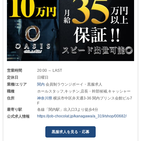
営業時間
20:00 ～ LAST
定休日
日曜日
業種/エリア
関内
会員制ラウンジボーイ・黒服求人
職種
ホールスタッフ,キッチン,店長・幹部候補,キャッシャー
住所
神奈川県
横浜市中区弁天通3-36 関内プリンス会館ビル7
F
最寄り駅
各線「関内駅」出入口3より徒歩4分
https://job-chocolat.jp/kanagawa/a_319/shop/00682/
公式求人情報
黒服求人を見る・応募