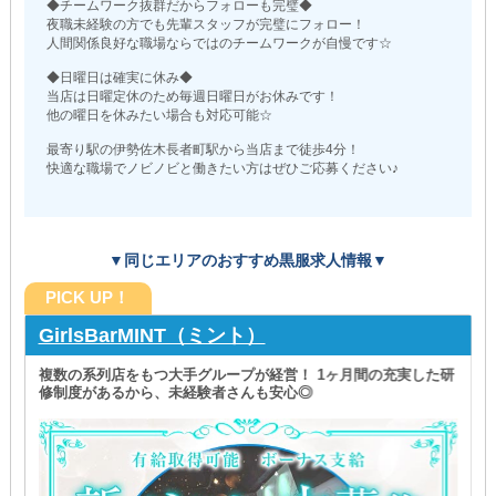
◆チームワーク抜群だからフォローも完璧◆
夜職未経験の方でも先輩スタッフが完璧にフォロー！
人間関係良好な職場ならではのチームワークが自慢です☆
◆日曜日は確実に休み◆
当店は日曜定休のため毎週日曜日がお休みです！
他の曜日を休みたい場合も対応可能☆
最寄り駅の伊勢佐木長者町駅から当店まで徒歩4分！
快適な職場でノビノビと働きたい方はぜひご応募ください♪
▼同じエリアのおすすめ黒服求人情報▼
PICK UP！
GirlsBarMINT（ミント）
複数の系列店をもつ大手グループが経営！ 1ヶ月間の充実した研
修制度があるから、未経験者さんも安心◎