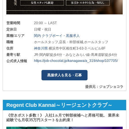
営業時間
20:00 ～ LAST
定休日
日曜・祝日
業種/エリア
関内 クラブボーイ・黒服求人
職種
ホールスタッフ,店長・幹部候補,ホールスタッフ
住所
神奈川県
横浜市中区相生町3-63-3 ベルビル8F
最寄り駅
JR-関内駅徒歩4分・みなとみらい線-馬車道駅徒歩4分
https://job-chocolat.jp/kanagawa/a_319/shop/107705/
公式求人情報
黒服求人を見る・応募
提供元：ジョブショコラ
Regent Club Kannai～リージェントクラブ～
《空きポスト多数！》 入社1ヵ月で幹部候補へと昇格可能。 業界未
経験でも月収35万円スタートをお約束！