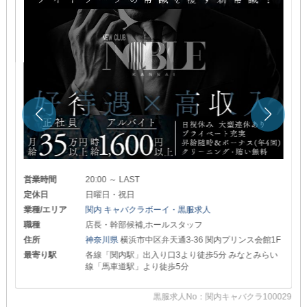
営業時間
20:00 ～ LAST
定休日
日曜日・祝日
業種/エリア
関内 キャバクラボーイ・黒服求人
職種
店長・幹部候補,ホールスタッフ
住所
神奈川県
横浜市中区弁天通3-36 関内プリンス会館1F
最寄り駅
各線「関内駅」出入り口3より徒歩5分 みなとみらい
線「馬車道駅」より徒歩5分
黒服求人No：関内キャバクラ100029