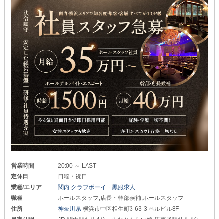
営業時間
20:00 ～ LAST
定休日
日曜・祝日
業種/エリア
関内 クラブボーイ・黒服求人
職種
ホールスタッフ,店長・幹部候補,ホールスタッフ
住所
神奈川県
横浜市中区相生町3-63-3 ベルビル8F