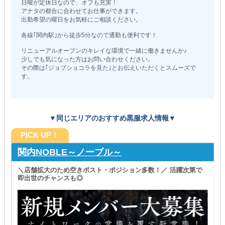
日曜が定休日なので、オフも充実！
アナタの都合に合わせてお仕事ができます。
出勤希望の曜日をお気軽にご相談ください。
各線｢関内駅｣から徒歩5分なので通勤も便利です！
リニューアルオープンのキレイな環境で一緒に働きませんか♪
少しでも気になった方はお問い合わせください。
その際は｢ジョブショコラを見た｣とお伝えいただくとスムーズで
す。
▼同じエリアのおすすめ黒服求人情報▼
PICK UP！
関内NOBLE～ノーブル～
＼店舗拡大のため空きポスト・ポジション多数！／ 活躍次第で
即出世のチャンスも◎