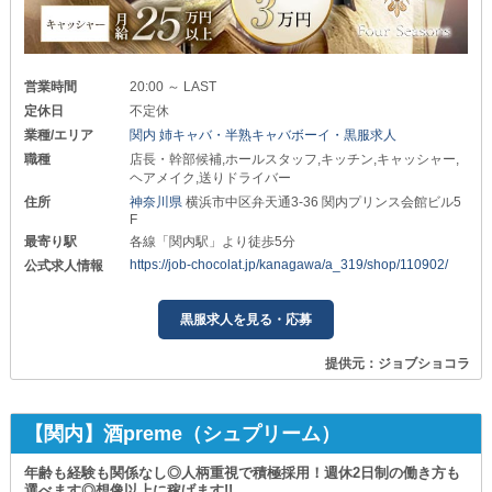
営業時間
20:00 ～ LAST
定休日
不定休
業種/エリア
関内 姉キャバ・半熟キャバボーイ・黒服求人
職種
店長・幹部候補,ホールスタッフ,キッチン,キャッシャー,
ヘアメイク,送りドライバー
住所
神奈川県
横浜市中区弁天通3-36 関内プリンス会館ビル5
F
最寄り駅
各線「関内駅」より徒歩5分
https://job-chocolat.jp/kanagawa/a_319/shop/110902/
公式求人情報
黒服求人を見る・応募
提供元：ジョブショコラ
【関内】酒preme（シュプリーム）
年齢も経験も関係なし◎人柄重視で積極採用！週休2日制の働き方も
選べます◎想像以上に稼げます!!