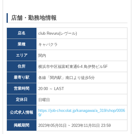
17
店舗・勤務地情報
店名
club Revuru(レヴール)
業種
キャバクラ
エリア
関内
住所
横浜市中区福富町東通6-4 鳥伊勢ビル5F
最寄り駅
各線「関内駅」南口より徒歩5分
営業時間
20:00 ～ LAST
定休日
日曜日
https://job-chocolat.jp/kanagawa/a_319/shop/0006
公式求人情報
9/
掲載期間
2023年05月01日 ~ 2023年11月01日 23:59