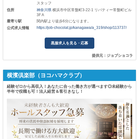
スタッフ
住所
神奈川県
横浜市中区常盤町3-22-1 リバティー常盤町ビル
3F A
最寄り駅
関内駅より徒歩6分になります。
https://job-chocolat.jp/kanagawa/a_319/shop/113737/
公式求人情報
黒服求人を見る・応募
提供元：ジョブショコラ
横濱倶楽部（ヨコハマクラブ）
経験ゼロから高収入！あなたに合った働き方が選べます◎未経験から
半年で役職も可！法人経営＆客引きなし！