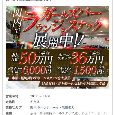
営業時間
20:00 ～ LAST
定休日
不定休
業種/エリア
関内 ラウンジボーイ・黒服求人
職種
店長・幹部候補,ホールスタッフ,送りドライバー,ホール