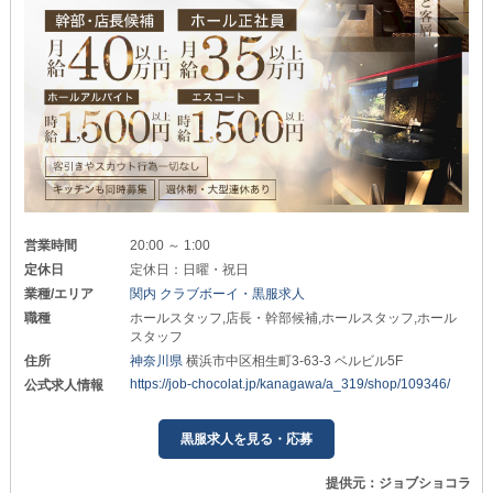
営業時間
20:00 ～ 1:00
定休日
定休日：日曜・祝日
業種/エリア
関内 クラブボーイ・黒服求人
職種
ホールスタッフ,店長・幹部候補,ホールスタッフ,ホール
スタッフ
住所
神奈川県
横浜市中区相生町3-63-3 ベルビル5F
https://job-chocolat.jp/kanagawa/a_319/shop/109346/
公式求人情報
黒服求人を見る・応募
提供元：ジョブショコラ