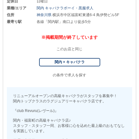
定休日
日曜日
業種/エリア
関内 キャバクラボーイ・黒服求人
住所
神奈川県
横浜市中区福富町東通6-4 鳥伊勢ビル5F
最寄り駅
各線「関内駅」南口より徒歩5分
※掲載期間が終了しています
このお店と同じ
関内 × キャバクラ
の条件で求人を探す
リニューアルオープンの高級キャバクラがスタッフを募集中！
関内トップクラスのラグジュアリーキャバクラ店です。
『club Revuru(レヴール)』
関内・福富町の高級キャバクラ店♪
スタッフ・スタッフ一同、お客様に心を込めた最上級のおもてなし
を実践しています。