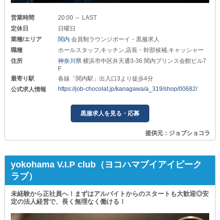
営業時間
20:00 ～ LAST
定休日
日曜日
業種/エリア
関内
会員制ラウンジボーイ・黒服求人
職種
ホールスタッフ,キッチン,店長・幹部候補,キャッシャー
住所
神奈川県
横浜市中区弁天通3-36 関内プリンス会館ビル7
F
最寄り駅
各線「関内駅」出入口3より徒歩4分
https://job-chocolat.jp/kanagawa/a_319/shop/00682/
公式求人情報
黒服求人を見る・応募
提供元：ジョブショコラ
yokohama V.I.P club（ヨコハマブイアイピーク
ラブ）
未経験から正社員へ！まずはアルバイトからのスタートも大歓迎◎安
定の法人経営で、長く無理なく働ける！