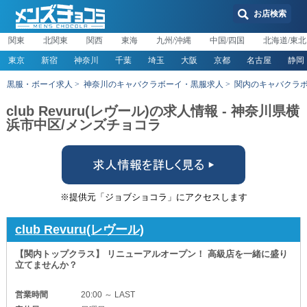
お店検索
関東
北関東
関西
東海
九州/沖縄
中国/四国
北海道/東北
東京
新宿
神奈川
千葉
埼玉
大阪
京都
名古屋
静岡
黒服・ボーイ求人
神奈川のキャバクラボーイ・黒服求人
関内のキャバクラ
club Revuru(レヴール)の求人情報 - 神奈川県横
浜市中区/メンズチョコラ
※提供元「ジョブショコラ」にアクセスします
club Revuru(レヴール)
【関内トップクラス】 リニューアルオープン！ 高級店を一緒に盛り
立てませんか？
営業時間
20:00 ～ LAST