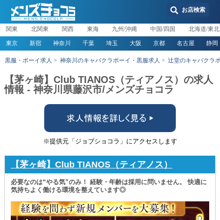
お店検索
関東
北関東
関西
東海
九州/沖縄
中国/四国
北海道/東北
東京
新宿
神奈川
千葉
埼玉
大阪
京都
名古屋
静岡
黒服・ボーイ求人
神奈川のキャバクラボーイ・黒服求人
辻堂のキャバクラ
【茅ヶ崎】Club TIANOS（ティアノス）の求人
情報 - 神奈川県藤沢市/メンズチョコラ
※提供元「ジョブショコラ」にアクセスします
【茅ヶ崎】Club TIANOS（ティアノス）
必要なのは“やる気”のみ！ 経験・年齢は採用に問いません。 快適に
気持ちよく働ける環境を整えています◎