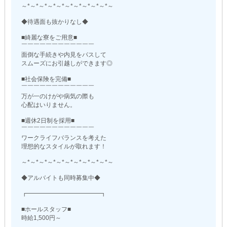
～*～*～*～*～*～*～*～*～*～*～
◆待遇面も抜かりなし◆
■綺麗な寮をご用意■
￣￣￣￣￣￣￣￣￣￣￣￣
面倒な手続きや内見をパスして
スムーズにお引越しができます◎
■社会保険を完備■
￣￣￣￣￣￣￣￣￣￣￣￣
万が一のけがや病気の際も
心配はいりません。
■週休2日制を採用■
￣￣￣￣￣￣￣￣￣￣￣￣
ワークライフバランスを考えた
理想的なスタイルが取れます！
～*～*～*～*～*～*～*～*～*～*～
◆アルバイトも同時募集中◆
┏━━━━━━━━━━━━┓
■ホールスタッフ■
時給1,500円～