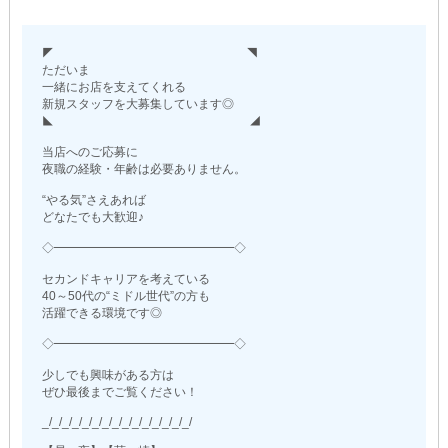
◤ ◥
ただいま
一緒にお店を支えてくれる
新規スタッフを大募集しています◎
◣ ◢
当店へのご応募に
夜職の経験・年齢は必要ありません。
“やる気”さえあれば
どなたでも大歓迎♪
◇━━━━━━━━━━━━━━━◇
セカンドキャリアを考えている
40～50代の“ミドル世代”の方も
活躍できる環境です◎
◇━━━━━━━━━━━━━━━◇
少しでも興味がある方は
ぜひ最後までご覧ください！
_/_/_/_/_/_/_/_/_/_/_/_/_/_/_/