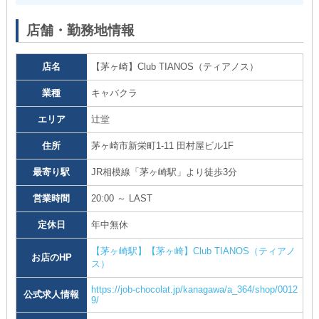
店舗・勤務地情報
店名
【茅ヶ崎】Club TIANOS（ティアノス）
業種
キャバクラ
エリア
辻堂
住所
茅ヶ崎市新栄町1-11 田村屋ビル1F
最寄り駅
JR相模線「茅ヶ崎駅」より徒歩3分
営業時間
20:00 ～ LAST
定休日
年中無休
【茅ヶ崎駅】【茅ヶ崎】Club TIANOS（ティアノ
お店のHP
ス）
https://job-chocolat.jp/kanagawa/a_364/shop/0012
公式求人情報
9/