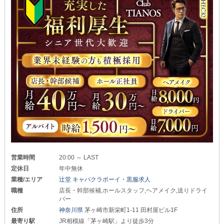
営業時間
20:00 ～ LAST
定休日
年中無休
業種/エリア
辻堂 キャバクラボーイ・黒服求人
職種
店長・幹部候補,ホールスタッフ,ヘアメイク,送りドライ
バー
住所
神奈川県
茅ヶ崎市新栄町1-11 田村屋ビル1F
最寄り駅
JR相模線「茅ヶ崎駅」より徒歩3分