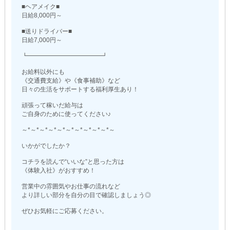
■ヘアメイク■
日給8,000円～
■送りドライバー■
日給7,000円～
┗━━━━━━━━━━━━┛
お給料以外にも
《交通費支給》や《食事補助》など
日々の生活をサポートする福利厚生あり！
頑張って稼いだ給与は
ご自身のために使ってください♪
～*～*～*～*～*～*～*～*～*～*～
いかがでしたか？
コチラを読んで“いいな”と思った方は
《体験入社》がおすすめ！
営業中の雰囲気やお仕事の流れなど
より詳しい部分を自分の目で確認しましょう◎
ぜひお気軽にご応募ください。