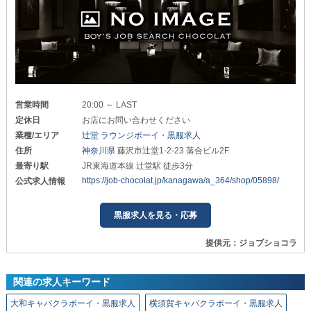
営業時間
20:00 ～ LAST
定休日
お店にお問い合わせください
業種/エリア
辻堂 ラウンジボーイ・黒服求人
住所
神奈川県
藤沢市辻堂1-2-23 落合ビル2F
最寄り駅
JR東海道本線 辻堂駅 徒歩3分
https://job-chocolat.jp/kanagawa/a_364/shop/05898/
公式求人情報
黒服求人を見る・応募
提供元：ジョブショコラ
関連の求人キーワード
大和キャバクラボーイ・黒服求人
横須賀キャバクラボーイ・黒服求人