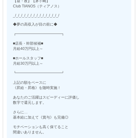
【昼・夜】【茅ヶ崎】
Club TIANOS（ティアノス）
_/_/_/_/_/_/_/_/_/_/_/_/_/_/_/
◆夢の高収入が目の前に◆
┏━━━━━━━━━━━━┓
■店長・幹部候補■
月給40万円以上～
■ホールスタッフ■
月給30万円以上～
┗━━━━━━━━━━━━┛
上記の額をベースに
《昇給・昇格》を随時実施！
あなたのご活躍はスピーディーに評価し
数字で還元します。
さらに…
基本給に加えて《賞与》も完備◎
モチベーションも高く保てること
間違いありません。