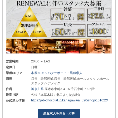
営業時間
20:00 ～ LAST
定休日
日曜日
業種/エリア
本厚木 キャバクラボーイ・黒服求人
職種
店長・幹部候補,店長・幹部候補,ホールスタッフ,ホール
スタッフ,ヘアメイク
住所
神奈川県
厚木市中町3-4-16 千石中町ビル5階
最寄り駅
各線「本厚木駅」北口より徒歩5分
https://job-chocolat.jp/kanagawa/a_320/shop/101022/
公式求人情報
黒服求人を見る・応募