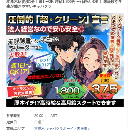
本厚木駅徒歩1分！週1〜OK 時給1,800円〜+日払いOK！ 未経験や学
生が働きやすいキャバクラ
営業時間
20:00 ～ LAST
定休日
日曜日
業種/エリア
本厚木 キャバクラボーイ・黒服求人