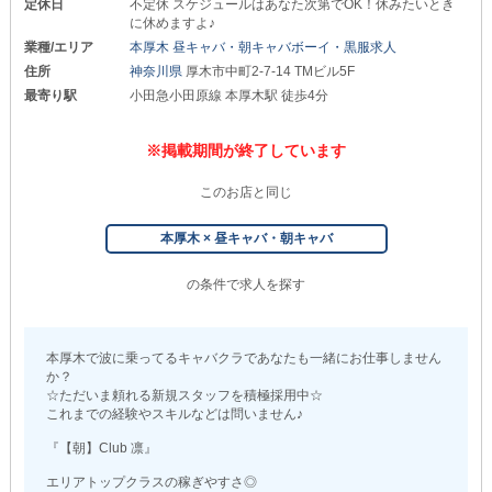
定休日
不定休 スケジュールはあなた次第でOK！休みたいとき
に休めますよ♪
業種/エリア
本厚木 昼キャバ・朝キャバボーイ・黒服求人
住所
神奈川県
厚木市中町2-7-14 TMビル5F
最寄り駅
小田急小田原線 本厚木駅 徒歩4分
※掲載期間が終了しています
このお店と同じ
本厚木 × 昼キャバ・朝キャバ
の条件で求人を探す
本厚木で波に乗ってるキャバクラであなたも一緒にお仕事しません
か？
☆ただいま頼れる新規スタッフを積極採用中☆
これまでの経験やスキルなどは問いません♪
『【朝】Club 凛』
エリアトップクラスの稼ぎやすさ◎