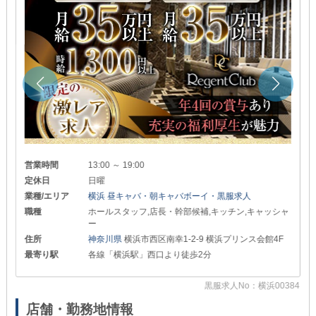
営業時間
13:00 ～ 19:00
定休日
日曜
業種/エリア
横浜 昼キャバ・朝キャバボーイ・黒服求人
職種
ホールスタッフ,店長・幹部候補,キッチン,キャッシャ
ー
住所
神奈川県
横浜市西区南幸1-2-9 横浜プリンス会館4F
最寄り駅
各線「横浜駅」西口より徒歩2分
84
黒服求人No：横浜00384
店舗・勤務地情報