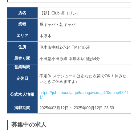
店名
【朝】Club 凛（リン）
業種
昼キャバ・朝キャバ
エリア
本厚木
住所
厚木市中町2-7-14 TMビル5F
最寄り駅
小田急小田原線 本厚木駅 徒歩4分
営業時間
不定休 スケジュールはあなた次第でOK！休みた
定休日
いときに休めますよ♪
https://job-chocolat.jp/kanagawa/a_320/shop/0041
公式求人情報
1/
掲載期間
2025年03月12日 ~ 2025年09月12日 23:59
募集中の求人