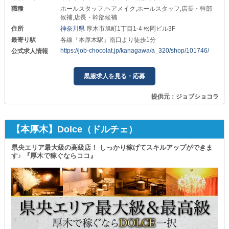
職種
ホールスタッフ,ヘアメイク,ホールスタッフ,店長・幹部
候補,店長・幹部候補
住所
神奈川県
厚木市旭町1丁目1-4 松岡ビル3F
最寄り駅
各線「本厚木駅」南口より徒歩1分
https://job-chocolat.jp/kanagawa/a_320/shop/101746/
公式求人情報
黒服求人を見る・応募
提供元：ジョブショコラ
【本厚木】Dolce（ドルチェ）
県央エリア最大級の高級店！ しっかり稼げてスキルアップができま
す♪ 『厚木で稼ぐならココ』