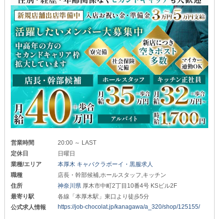
営業時間
20:00 ～ LAST
定休日
日曜日
業種/エリア
本厚木 キャバクラボーイ・黒服求人
職種
店長・幹部候補,ホールスタッフ,キッチン
住所
神奈川県
厚木市中町2丁目10番4号 KSビル2F
最寄り駅
各線「本厚木駅」東口より徒歩5分
https://job-chocolat.jp/kanagawa/a_320/shop/125155/
公式求人情報