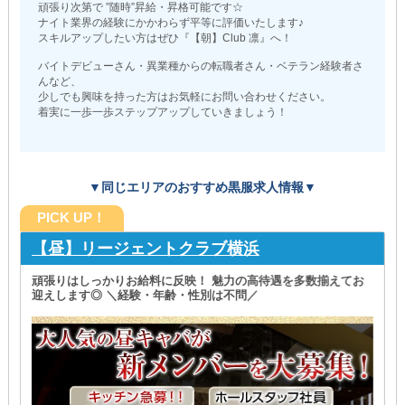
頑張り次第で ”随時”昇給・昇格可能です☆
ナイト業界の経験にかかわらず平等に評価いたします♪
スキルアップしたい方はぜひ『【朝】Club 凛』へ！
バイトデビューさん・異業種からの転職者さん・ベテラン経験者さ
んなど、
少しでも興味を持った方はお気軽にお問い合わせください。
着実に一歩一歩ステップアップしていきましょう！
▼同じエリアのおすすめ黒服求人情報▼
PICK UP！
【昼】リージェントクラブ横浜
頑張りはしっかりお給料に反映！ 魅力の高待遇を多数揃えてお
迎えします◎ ＼経験・年齢・性別は不問／