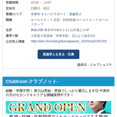
営業時間
20:00 ～ LAST
定休日
日曜日・祝日
業種/エリア
本厚木 キャバクラボーイ・黒服求人
職種
ホールスタッフ,店長・幹部候補,ホールスタッフ,ホール
スタッフ
住所
神奈川県
厚木市中町4-1-11 山中屋ビル4F
最寄り駅
小田急小田原線「本厚木駅」北口より徒歩3分
https://job-chocolat.jp/kanagawa/a_320/shop/105165/
公式求人情報
黒服求人を見る・応募
提供元：ジョブショコラ
ClubKnot-クラブノット-
経験・学歴不問！ 努力は昇給・昇格でしっかり還元します◎ 中高年
の方のセカンドキャリアも積極採用中です！