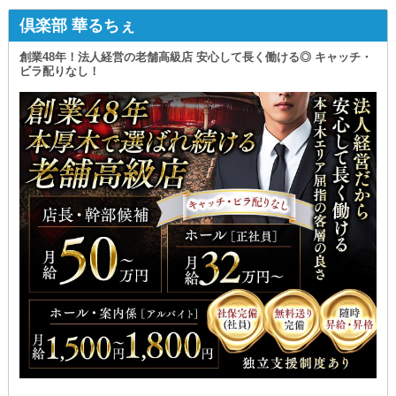
倶楽部 華るちぇ
創業48年！法人経営の老舗高級店 安心して長く働ける◎ キャッチ・
ビラ配りなし！