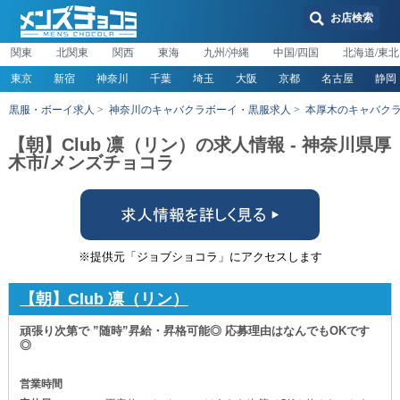
お店検索
関東
北関東
関西
東海
九州/沖縄
中国/四国
北海道/東北
東京
新宿
神奈川
千葉
埼玉
大阪
京都
名古屋
静岡
黒服・ボーイ求人
神奈川のキャバクラボーイ・黒服求人
本厚木のキャバク
【朝】Club 凛（リン）の求人情報 - 神奈川県厚
木市/メンズチョコラ
※提供元「ジョブショコラ」にアクセスします
【朝】Club 凛（リン）
頑張り次第で ”随時”昇給・昇格可能◎ 応募理由はなんでもOKです
◎
営業時間