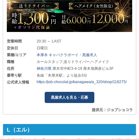
営業時間
20:30 ～ LAST
定休日
日曜日
業種/エリア
本厚木 キャバクラボーイ・黒服求人
職種
ホールスタッフ,送りドライバー,ヘアメイク
住所
神奈川県
厚木市中町3-4-19 厚木旭興産ビル3F
最寄り駅
各線「本厚木駅」より徒歩3分
https://job-chocolat.jp/kanagawa/a_320/shop/118275/
公式求人情報
黒服求人を見る・応募
提供元：ジョブショコラ
L（エル）