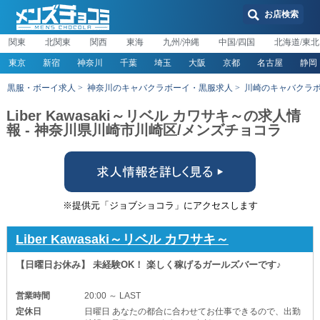
お店検索
関東
北関東
関西
東海
九州/沖縄
中国/四国
北海道/東北
東京
新宿
神奈川
千葉
埼玉
大阪
京都
名古屋
静岡
黒服・ボーイ求人
神奈川のキャバクラボーイ・黒服求人
川崎のキャバクラ
Liber Kawasaki～リベル カワサキ～の求人情
報 - 神奈川県川崎市川崎区/メンズチョコラ
※提供元「ジョブショコラ」にアクセスします
Liber Kawasaki～リベル カワサキ～
【日曜日お休み】 未経験OK！ 楽しく稼げるガールズバーです♪
営業時間
20:00 ～ LAST
定休日
日曜日 あなたの都合に合わせてお仕事できるので、出勤