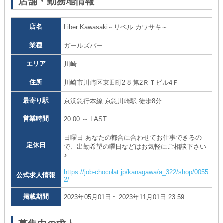
店舗・勤務地情報
店名
Liber Kawasaki～リベル カワサキ～
業種
ガールズバー
エリア
川崎
住所
川崎市川崎区東田町2-8 第2ＲＴビル4Ｆ
最寄り駅
京浜急行本線 京急川崎駅 徒歩8分
営業時間
20:00 ～ LAST
日曜日 あなたの都合に合わせてお仕事できるの
定休日
で、出勤希望の曜日などはお気軽にご相談下さい
♪
https://job-chocolat.jp/kanagawa/a_322/shop/0055
公式求人情報
2/
掲載期間
2023年05月01日 ~ 2023年11月01日 23:59