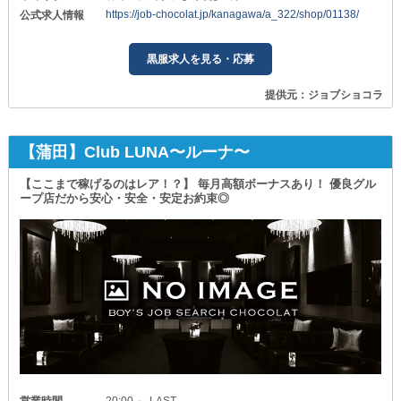
https://job-chocolat.jp/kanagawa/a_322/shop/01138/
公式求人情報
黒服求人を見る・応募
提供元：ジョブショコラ
【蒲田】Club LUNA〜ルーナ〜
【ここまで稼げるのはレア！？】 毎月高額ボーナスあり！ 優良グル
ープ店だから安心・安全・安定お約束◎