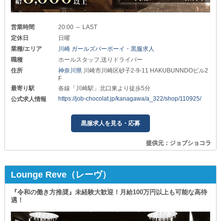
営業時間
20:00 ～ LAST
定休日
日曜
業種/エリア
川崎 ガールズバーボーイ・黒服求人
職種
ホールスタッフ,送りドライバー
住所
神奈川県
川崎市川崎区砂子2-9-11 HAKUBUNNDOビル2
F
最寄り駅
各線「川崎駅」北口東より徒歩5分
https://job-chocolat.jp/kanagawa/a_322/shop/110925/
公式求人情報
黒服求人を見る・応募
提供元：ジョブショコラ
Lounge Reve（レーヴ）
『令和の働き方推奨』未経験大歓迎！月給100万円以上も可能な高待
遇！