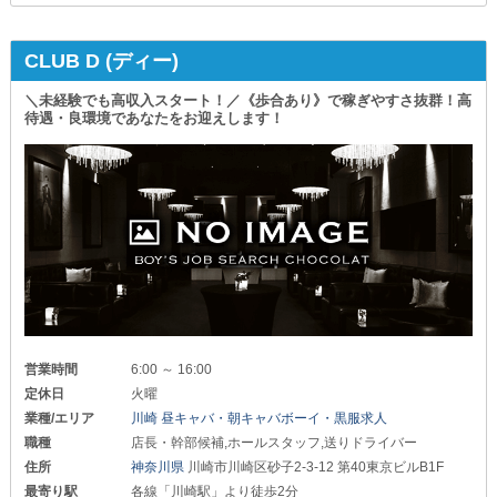
CLUB D (ディー)
＼未経験でも高収入スタート！／《歩合あり》で稼ぎやすさ抜群！高
待遇・良環境であなたをお迎えします！
営業時間
6:00 ～ 16:00
定休日
火曜
業種/エリア
川崎 昼キャバ・朝キャバボーイ・黒服求人
職種
店長・幹部候補,ホールスタッフ,送りドライバー
住所
神奈川県
川崎市川崎区砂子2-3-12 第40東京ビルB1F
最寄り駅
各線「川崎駅」より徒歩2分