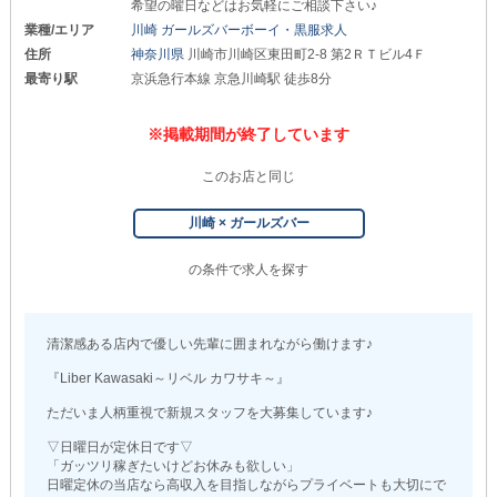
希望の曜日などはお気軽にご相談下さい♪
業種/エリア
川崎 ガールズバーボーイ・黒服求人
住所
神奈川県
川崎市川崎区東田町2-8 第2ＲＴビル4Ｆ
最寄り駅
京浜急行本線 京急川崎駅 徒歩8分
※掲載期間が終了しています
このお店と同じ
川崎 × ガールズバー
の条件で求人を探す
清潔感ある店内で優しい先輩に囲まれながら働けます♪
『Liber Kawasaki～リベル カワサキ～』
ただいま人柄重視で新規スタッフを大募集しています♪
▽日曜日が定休日です▽
「ガッツリ稼ぎたいけどお休みも欲しい」
日曜定休の当店なら高収入を目指しながらプライベートも大切にで