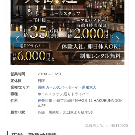
営業時間
20:00 ～ LAST
定休日
日曜
業種/エリア
川崎 ガールズバーボーイ・黒服求人
職種
ホールスタッフ,送りドライバー
住所
神奈川県
川崎市川崎区砂子2-9-11 HAKUBUNNDOビ
ル2F
最寄り駅
各線「川崎駅」北口東より徒歩5分
25
黒服求人No：川崎110925