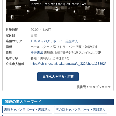
営業時間
20:00 ～ LAST
定休日
日曜
業種/エリア
川崎 キャバクラボーイ・黒服求人
職種
ホールスタッフ,送りドライバー,店長・幹部候補
住所
神奈川県
川崎市川崎区砂子2-7-10 スカイヒルズ5F
最寄り駅
各線「川崎駅」より徒歩4分
https://job-chocolat.jp/kanagawa/a_322/shop/113892/
公式求人情報
黒服求人を見る・応募
提供元：ジョブショコラ
関連の求人キーワード
川崎キャバクラボーイ・黒服求人
溝の口キャバクラボーイ・黒服求人