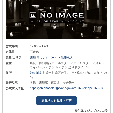
営業時間
19:00 ～ LAST
定休日
不定休
業種/エリア
川崎 ラウンジボーイ・黒服求人
職種
店長・幹部候補,ホールスタッフ,ホールスタッフ,送りド
ライバー,キッチン,キッチン,送りドライバー
住所
神奈川県
川崎市川崎区砂子2丁目5番地21 第39東京ビル6
階
最寄り駅
各線「川崎駅」東口より徒歩5分
https://job-chocolat.jp/kanagawa/a_322/shop/116521/
公式求人情報
黒服求人を見る・応募
提供元：ジョブショコラ