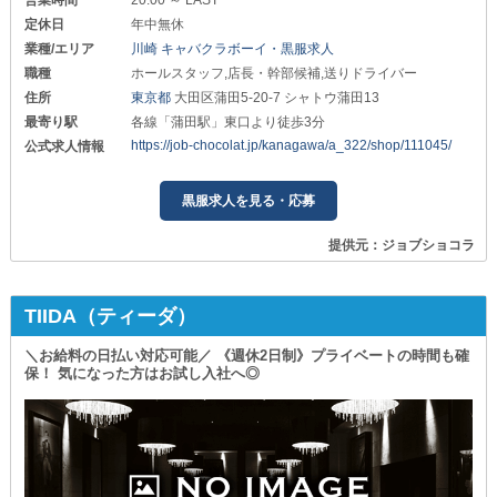
営業時間
20:00 ～ LAST
定休日
年中無休
業種/エリア
川崎 キャバクラボーイ・黒服求人
職種
ホールスタッフ,店長・幹部候補,送りドライバー
住所
東京都
大田区蒲田5-20-7 シャトウ蒲田13
最寄り駅
各線「蒲田駅」東口より徒歩3分
https://job-chocolat.jp/kanagawa/a_322/shop/111045/
公式求人情報
黒服求人を見る・応募
提供元：ジョブショコラ
TIIDA（ティーダ）
＼お給料の日払い対応可能／ 《週休2日制》プライベートの時間も確
保！ 気になった方はお試し入社へ◎