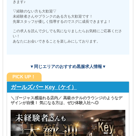
きます♪
▽経験のない方も大歓迎▽
未経験者さんやブランクのある方も大歓迎です！
先輩スタッフが優しく指導するのでスグに成長できますよ！
この求人を読んで少しでも気になりましたらお気軽にご応募くださ
い！
あなたにお会いできることを楽しみにしております。
▼同じエリアのおすすめ黒服求人情報▼
PICK UP！
ガールズバー Key（ケイ）
＼ゴージャス感溢れる店内／ 高級ホテルのラウンジのようなデ
ザインが自慢！ 気になる方は、ぜひ体験入社へ◎