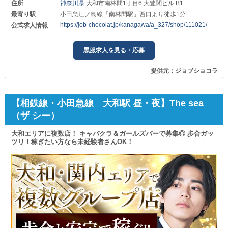
住所
神奈川県
大和市南林間1丁目6 大豊閣ビル B1
最寄り駅
小田急江ノ島線「南林間駅」西口より徒歩1分
https://job-chocolat.jp/kanagawa/a_327/shop/111021/
公式求人情報
黒服求人を見る・応募
提供元：ジョブショコラ
【相鉄線・小田急線 大和駅 昼・夜】The sea
（ザ シー）
大和エリアに複数店！ キャバクラ＆ガールズバーで募集◎ 歩合ガッ
ツリ！稼ぎたい方なら未経験者さんOK！