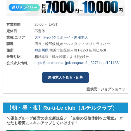
営業時間
20:00 ～ LAST
定休日
不定休
業種/エリア
大和 キャバクラボーイ・黒服求人
職種
店長・幹部候補,ホールスタッフ,送りドライバー
住所
神奈川県
横浜市旭区鶴ヶ峰1-12-3 新川ビル3F
最寄り駅
相鉄本線「鶴ケ峰駅」より徒歩1分
https://job-chocolat.jp/kanagawa/a_327/shop/121123/
公式求人情報
黒服求人を見る・応募
提供元：ジョブショコラ
【朝・昼・夜】Ru-ti-Le club（ルチルクラブ）
＼優良グループ経営の完全新規店／ 『充実の研修体制をご用意』 ど
なたも着実にスキルアップしていけます！