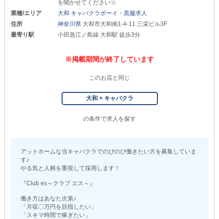
を聞かせてください☆
業種/エリア
大和 キャバクラボーイ・黒服求人
住所
神奈川県
大和市大和南1-4-11 三栄ビル3F
最寄り駅
小田急江ノ島線 大和駅 徒歩3分
※掲載期間が終了しています
このお店と同じ
大和 × キャバクラ
の条件で求人を探す
アットホームな当キャバクラでのびのび働きたい方を募集していま
す♪
やる気と人柄を重視して採用します！
『Club es～クラブ エス～』
働き方はあなた次第♪
「月収〇万円を目指したい」
「スキマ時間で稼ぎたい」