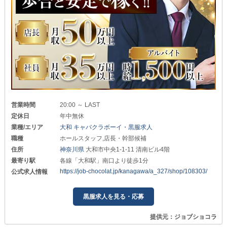
営業時間
20:00 ～ LAST
定休日
年中無休
業種/エリア
大和 キャバクラボーイ・黒服求人
職種
ホールスタッフ,店長・幹部候補
住所
神奈川県
大和市中央1-1-11 清南ビル4階
最寄り駅
各線「大和駅」南口より徒歩1分
https://job-chocolat.jp/kanagawa/a_327/shop/108303/
公式求人情報
黒服求人を見る・応募
提供元：ジョブショコラ