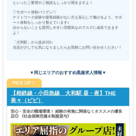
といったご要望やご相談もしっかり聞きますよ！
▽サポート体制バツグン▽
ナイトワーク経験や接客経験がない方も安心して働けるよう、サポ
ート体制をしっかり整えています♪
分からないことも質問しやすい雰囲気なのでスグに成長できます
よ！
「大和駅」から徒歩3分♪
当店が少しでも気になりましたらお気軽にお問い合わせください！
▼同じエリアのおすすめ黒服求人情報▼
PICK UP！
【相鉄線・小田急線 大和駅 昼・夜】THE
美々（ビビ）
安心・安全の職場環境！ 経験の有無に関係なくオススメの優良
店◎ 《社会保険完備＆制服貸与》