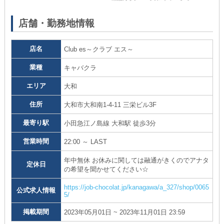
店舗・勤務地情報
店名
Club es～クラブ エス～
業種
キャバクラ
エリア
大和
住所
大和市大和南1-4-11 三栄ビル3F
最寄り駅
小田急江ノ島線 大和駅 徒歩3分
営業時間
22:00 ～ LAST
年中無休 お休みに関しては融通がきくのでアナタ
定休日
の希望を聞かせてください☆
https://job-chocolat.jp/kanagawa/a_327/shop/0065
公式求人情報
5/
掲載期間
2023年05月01日 ~ 2023年11月01日 23:59