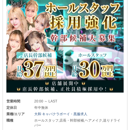
営業時間
20:00 ～ LAST
定休日
年中無休
業種/エリア
大和 キャバクラボーイ・黒服求人
職種
ホールスタッフ,店長・幹部候補,ヘアメイク,送りドライ
バー