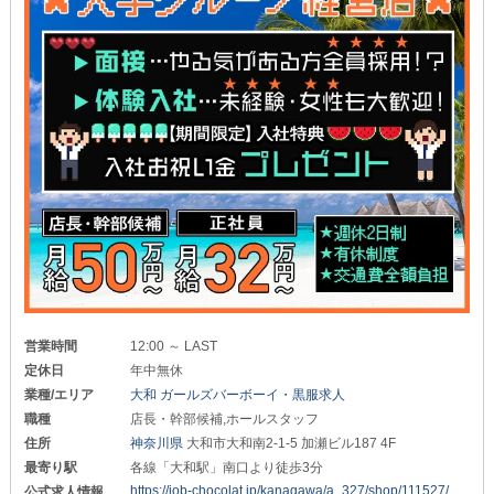
営業時間
12:00 ～ LAST
定休日
年中無休
業種/エリア
大和 ガールズバーボーイ・黒服求人
職種
店長・幹部候補,ホールスタッフ
住所
神奈川県
大和市大和南2-1-5 加瀬ビル187 4F
最寄り駅
各線「大和駅」南口より徒歩3分
https://job-chocolat.jp/kanagawa/a_327/shop/111527/
公式求人情報