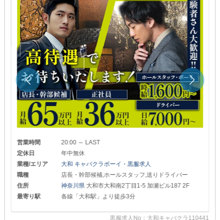
営業時間
20:00 ～ LAST
定休日
年中無休
業種/エリア
大和 キャバクラボーイ・黒服求人
職種
店長・幹部候補,ホールスタッフ,送りドライバー
住所
神奈川県
大和市大和南2丁目1-5 加瀬ビル187 2F
最寄り駅
各線「大和駅」より徒歩3分
03
黒服求人No：大和キャバクラ110441