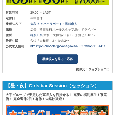
営業時間
20:00 ～ LAST
定休日
年中無休
業種/エリア
大和 キャバクラボーイ・黒服求人
職種
店長・幹部候補,ホールスタッフ,送りドライバー
住所
神奈川県
大和市大和南2丁目1-5 加瀬ビル187 2F
最寄り駅
各線「大和駅」より徒歩3分
https://job-chocolat.jp/kanagawa/a_327/shop/110441/
公式求人情報
黒服求人を見る・応募
提供元：ジョブショコラ
【昼・夜】Girls bar Session（セッション）
大手グループで安定した高収入を目指せる！ 充実の福利厚生！寮完
備！ 完全週休2日！有休！未経験歓迎！