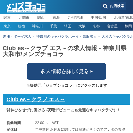
お店検索
関東
北関東
関西
東海
九州/沖縄
中国/四国
北海道/東北
東京
新宿
神奈川
千葉
埼玉
大阪
京都
名古屋
静岡
黒服・ボーイ求人
神奈川のキャバクラボーイ・黒服求人
大和のキャバクラ
Club es～クラブ エス～の求人情報 - 神奈川県
大和市/メンズチョコラ
※提供元「ジョブショコラ」にアクセスします
Club es～クラブ エス～
背伸びをせずに働ける♪夜職デビューにも最適なキャバクラです！
営業時間
22:00 ～ LAST
定休日
年中無休 お休みに関しては融通がきくのでアナタの希望