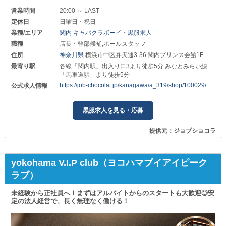
営業時間
20:00 ～ LAST
定休日
日曜日・祝日
業種/エリア
関内 キャバクラボーイ・黒服求人
職種
店長・幹部候補,ホールスタッフ
住所
神奈川県
横浜市中区弁天通3-36 関内プリンス会館1F
最寄り駅
各線「関内駅」出入り口3より徒歩5分 みなとみらい線
「馬車道駅」より徒歩5分
https://job-chocolat.jp/kanagawa/a_319/shop/100029/
公式求人情報
黒服求人を見る・応募
提供元：ジョブショコラ
yokohama V.I.P club（ヨコハマブイアイピーク
ラブ）
未経験から正社員へ！まずはアルバイトからのスタートも大歓迎◎安
定の法人経営で、長く無理なく働ける！