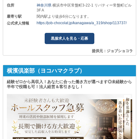
住所
神奈川県
横浜市中区常盤町3-22-1 リバティー常盤町ビル
3F A
最寄り駅
関内駅より徒歩6分になります。
https://job-chocolat.jp/kanagawa/a_319/shop/113737/
公式求人情報
黒服求人を見る・応募
提供元：ジョブショコラ
横濱倶楽部（ヨコハマクラブ）
経験ゼロから高収入！あなたに合った働き方が選べます◎未経験から
半年で役職も可！法人経営＆客引きなし！