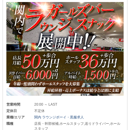
営業時間
20:00 ～ LAST
定休日
不定休
業種/エリア
関内 ラウンジボーイ・黒服求人
職種
店長・幹部候補,ホールスタッフ,送りドライバー,ホール
スタッフ