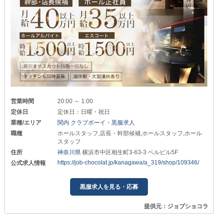
営業時間
20:00 ～ 1:00
定休日
定休日：日曜・祝日
業種/エリア
関内 クラブボーイ・黒服求人
職種
ホールスタッフ,店長・幹部候補,ホールスタッフ,ホール
スタッフ
住所
神奈川県
横浜市中区相生町3-63-3 ベルビル5F
https://job-chocolat.jp/kanagawa/a_319/shop/109346/
公式求人情報
黒服求人を見る・応募
提供元：ジョブショコラ