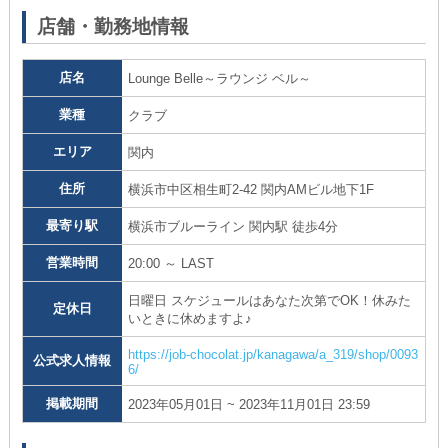
店舗・勤務地情報
店名
Lounge Belle～ラウンジ ベル～
業種
クラブ
エリア
関内
住所
横浜市中区相生町2-42 関内AMビル地下1F
最寄り駅
横浜市ブルーライン 関内駅 徒歩4分
営業時間
20:00 ～ LAST
日曜日 スケジュールはあなた次第でOK！休みた
定休日
いときに休めますよ♪
https://job-chocolat.jp/kanagawa/a_319/shop/0093
公式求人情報
6/
掲載期間
2023年05月01日 ~ 2023年11月01日 23:59