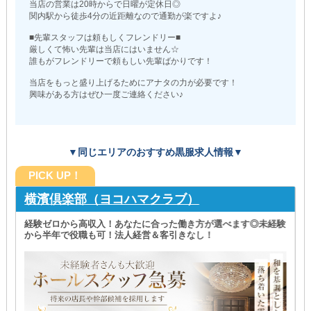
当店の営業は20時からで日曜が定休日◎
関内駅から徒歩4分の近距離なので通勤が楽ですよ♪
■先輩スタッフは頼もしくフレンドリー■
厳しくて怖い先輩は当店にはいません☆
誰もがフレンドリーで頼もしい先輩ばかりです！
当店をもっと盛り上げるためにアナタの力が必要です！
興味がある方はぜひ一度ご連絡ください♪
▼同じエリアのおすすめ黒服求人情報▼
PICK UP！
横濱倶楽部（ヨコハマクラブ）
経験ゼロから高収入！あなたに合った働き方が選べます◎未経験
から半年で役職も可！法人経営＆客引きなし！