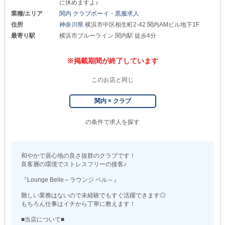
に休めますよ♪
業種/エリア
関内 クラブボーイ・黒服求人
住所
神奈川県
横浜市中区相生町2-42 関内AMビル地下1F
最寄り駅
横浜市ブルーライン 関内駅 徒歩4分
※掲載期間が終了しています
このお店と同じ
関内 × クラブ
の条件で求人を探す
和やかで居心地の良さ抜群のクラブです！
良客層の環境でストレスフリーの接客♪
『Lounge Belle～ラウンジ ベル～』
難しい業務はないので未経験でもすぐ活躍できます◎
もちろん仕事はイチから丁寧に教えます！
■当店について■