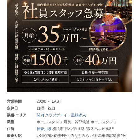
営業時間
20:00 ～ LAST
定休日
日曜・祝日
業種/エリア
関内 クラブボーイ・黒服求人
職種
ホールスタッフ,店長・幹部候補,ホールスタッフ
住所
神奈川県
横浜市中区相生町3-63-3 ベルビル8F
最寄り駅
JR-関内駅徒歩4分・みなとみらい線-馬車道駅徒歩4分