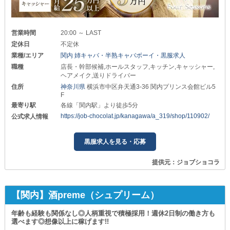
営業時間
20:00 ～ LAST
定休日
不定休
業種/エリア
関内 姉キャバ・半熟キャバボーイ・黒服求人
職種
店長・幹部候補,ホールスタッフ,キッチン,キャッシャー,
ヘアメイク,送りドライバー
住所
神奈川県
横浜市中区弁天通3-36 関内プリンス会館ビル5
F
最寄り駅
各線「関内駅」より徒歩5分
https://job-chocolat.jp/kanagawa/a_319/shop/110902/
公式求人情報
黒服求人を見る・応募
提供元：ジョブショコラ
【関内】酒preme（シュプリーム）
年齢も経験も関係なし◎人柄重視で積極採用！週休2日制の働き方も
選べます◎想像以上に稼げます!!