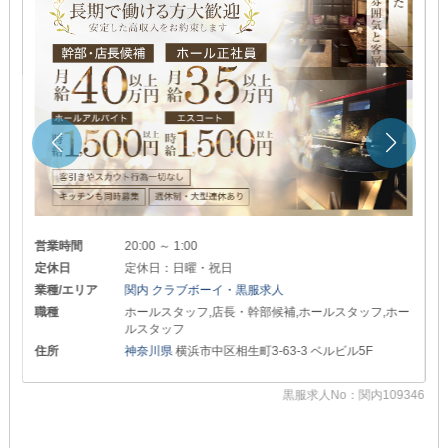
営業時間
20:00 ～ 1:00
定休日
定休日：日曜・祝日
業種/エリア
関内 クラブボーイ・黒服求人
職種
ホールスタッフ,店長・幹部候補,ホールスタッフ,ホー
ルスタッフ
住所
神奈川県
横浜市中区相生町3-63-3 ベルビル5F
黒服求人No：関内109346
05