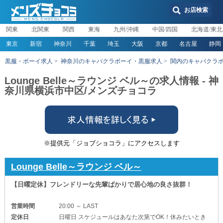
お店検索
関東
北関東
関西
東海
九州/沖縄
中国/四国
北海道/東北
東京
新宿
神奈川
千葉
埼玉
大阪
京都
名古屋
静岡
黒服・ボーイ求人
神奈川のキャバクラボーイ・黒服求人
関内のキャバクラ
Lounge Belle～ラウンジ ベル～の求人情報 - 神
奈川県横浜市中区/メンズチョコラ
※提供元「ジョブショコラ」にアクセスします
Lounge Belle～ラウンジ ベル～
【日曜定休】フレンドリーな先輩ばかりで居心地の良さ抜群！
営業時間
20:00 ～ LAST
定休日
日曜日 スケジュールはあなた次第でOK！休みたいとき