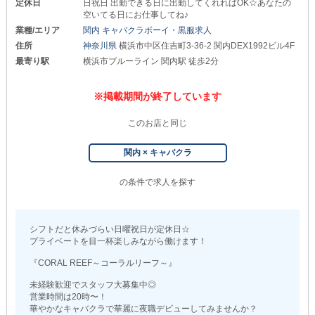
定休日
日祝日 出勤できる日に出勤してくれればOK☆あなたの
空いてる日にお仕事してね♪
業種/エリア
関内 キャバクラボーイ・黒服求人
住所
神奈川県
横浜市中区住吉町3-36-2 関内DEX1992ビル4F
最寄り駅
横浜市ブルーライン 関内駅 徒歩2分
※掲載期間が終了しています
このお店と同じ
関内 × キャバクラ
の条件で求人を探す
シフトだと休みづらい日曜祝日が定休日☆
プライベートを目一杯楽しみながら働けます！
『CORAL REEF～コーラルリーフ～』
未経験歓迎でスタッフ大募集中◎
営業時間は20時〜！
華やかなキャバクラで華麗に夜職デビューしてみませんか？