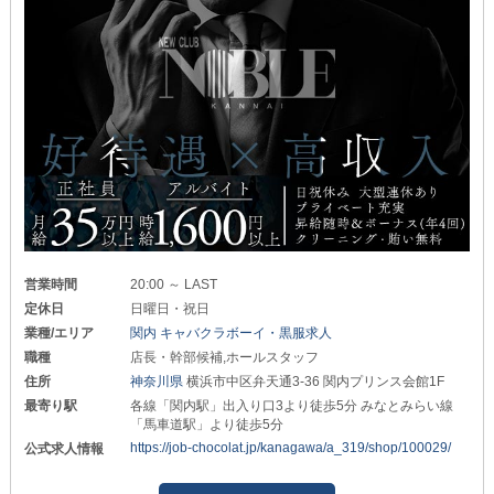
営業時間
20:00 ～ LAST
定休日
日曜日・祝日
業種/エリア
関内 キャバクラボーイ・黒服求人
職種
店長・幹部候補,ホールスタッフ
住所
神奈川県
横浜市中区弁天通3-36 関内プリンス会館1F
最寄り駅
各線「関内駅」出入り口3より徒歩5分 みなとみらい線
「馬車道駅」より徒歩5分
https://job-chocolat.jp/kanagawa/a_319/shop/100029/
公式求人情報