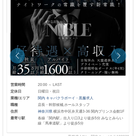
営業時間
20:00 ～ LAST
定休日
日曜日・祝日
業種/エリア
関内 キャバクラボーイ・黒服求人
職種
店長・幹部候補,ホールスタッフ
住所
神奈川県
横浜市中区弁天通3-36 関内プリンス会館1F
最寄り駅
各線「関内駅」出入り口3より徒歩5分 みなとみらい
線「馬車道駅」より徒歩5分