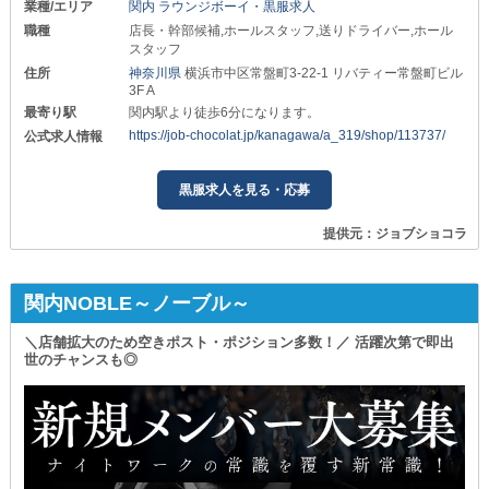
業種/エリア
関内 ラウンジボーイ・黒服求人
職種
店長・幹部候補,ホールスタッフ,送りドライバー,ホール
スタッフ
住所
神奈川県
横浜市中区常盤町3-22-1 リバティー常盤町ビル
3F A
最寄り駅
関内駅より徒歩6分になります。
https://job-chocolat.jp/kanagawa/a_319/shop/113737/
公式求人情報
黒服求人を見る・応募
提供元：ジョブショコラ
関内NOBLE～ノーブル～
＼店舗拡大のため空きポスト・ポジション多数！／ 活躍次第で即出
世のチャンスも◎