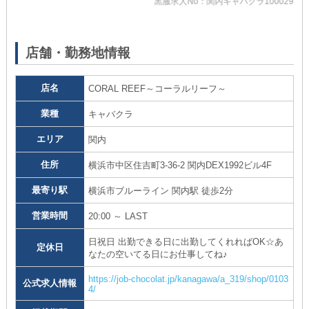
黒服求人No：関内キャバクラ100029
17
店舗・勤務地情報
店名
CORAL REEF～コーラルリーフ～
業種
キャバクラ
エリア
関内
住所
横浜市中区住吉町3-36-2 関内DEX1992ビル4F
最寄り駅
横浜市ブルーライン 関内駅 徒歩2分
営業時間
20:00 ～ LAST
日祝日 出勤できる日に出勤してくれればOK☆あ
定休日
なたの空いてる日にお仕事してね♪
https://job-chocolat.jp/kanagawa/a_319/shop/0103
公式求人情報
4/