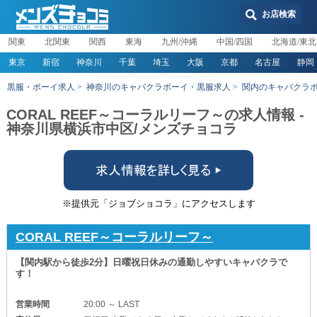
お店検索
関東
北関東
関西
東海
九州/沖縄
中国/四国
北海道/東北
東京
新宿
神奈川
千葉
埼玉
大阪
京都
名古屋
静岡
黒服・ボーイ求人
神奈川のキャバクラボーイ・黒服求人
関内のキャバクラ
CORAL REEF～コーラルリーフ～の求人情報 -
神奈川県横浜市中区/メンズチョコラ
※提供元「ジョブショコラ」にアクセスします
CORAL REEF～コーラルリーフ～
【関内駅から徒歩2分】日曜祝日休みの通勤しやすいキャバクラで
す！
営業時間
20:00 ～ LAST