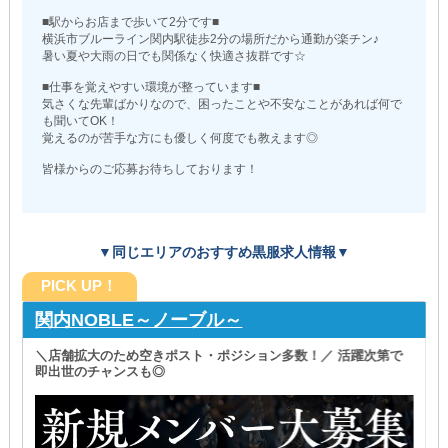
■駅からお店まで歩いて2分です■
横浜市ブルーライン関内駅徒歩2分の場所だから通勤が楽チン♪
暑い夏や大雨の日でも関係なく快適さ抜群です☆
■仕事を覚えやすい環境が整っています■
気さくな先輩ばかりなので、困ったことや不安なことがあれば何で
も聞いてOK！
覚えるのが苦手な方にも優しく何度でも教えます◎
皆様からのご応募お待ちしております！
▼同じエリアのおすすめ黒服求人情報▼
PICK UP！
関内NOBLE～ノーブル～
＼店舗拡大のため空きポスト・ポジション多数！／ 活躍次第で
即出世のチャンスも◎