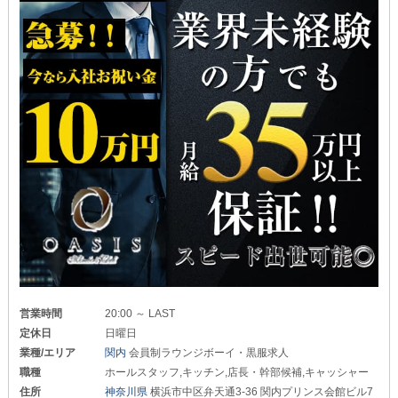
営業時間
20:00 ～ LAST
定休日
日曜日
業種/エリア
関内
会員制ラウンジボーイ・黒服求人
職種
ホールスタッフ,キッチン,店長・幹部候補,キャッシャー
住所
神奈川県
横浜市中区弁天通3-36 関内プリンス会館ビル7