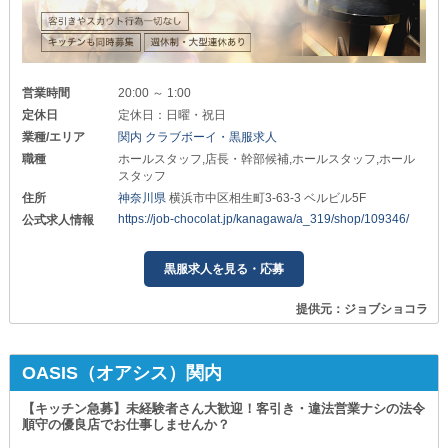
営業時間
20:00 ～ 1:00
定休日
定休日：日曜・祝日
業種/エリア
関内 クラブボーイ・黒服求人
職種
ホールスタッフ,店長・幹部候補,ホールスタッフ,ホール
スタッフ
住所
神奈川県
横浜市中区相生町3-63-3 ベルビル5F
https://job-chocolat.jp/kanagawa/a_319/shop/109346/
公式求人情報
黒服求人を見る・応募
提供元：ジョブショコラ
OASIS（オアシス）関内
【キッチン急募】未経験者さん大歓迎！客引き・違法営業ナシの法令
順守の優良店でお仕事しませんか？