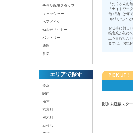
「たくさんお
チラシ配布スタッフ
「ナイトワー
キャッシャー
働く理由は何
“頑張りたい”
ヘアメイク
お仕事に難し
webデザイナー
接客業が初め
パントリー
上を目指した
まずは、お気
経理
営業
エリアで探す
PICK UP！
ーズン シンヨコハマ）
【天王町】C
横浜
関内
橋本
格・賞与あり》 空きポスト多数◎ 未経験スタート
入＆役職UP”が叶います！
福富町
桜木町
20:00 ～ LAST
新横浜
不定休