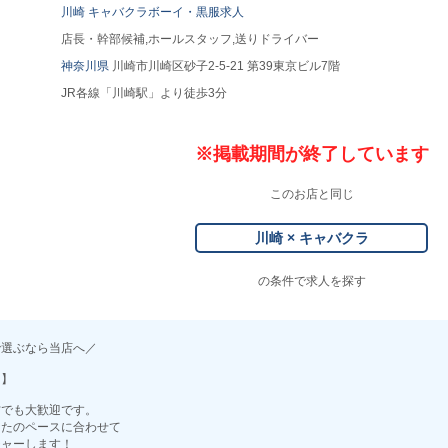
川崎 キャバクラボーイ・黒服求人
店長・幹部候補,ホールスタッフ,送りドライバー
神奈川県
川崎市川崎区砂子2-5-21 第39東京ビル7階
JR各線「川崎駅」より徒歩3分
※掲載期間が終了しています
このお店と同じ
川崎 × キャバクラ
の条件で求人を探す
で選ぶなら当店へ／
ィ】
方でも大歓迎です。
なたのペースに合わせて
チャーします！