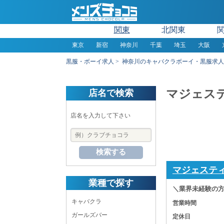
関東
北関東
東京
新宿
神奈川
千葉
埼玉
大阪
黒服・ボーイ求人
神奈川のキャバクラボーイ・黒服求人
マジェステ
店名で検索
店名を入力して下さい
検索する
マジェステ
業種で探す
＼業界未経験の
キャバクラ
営業時間
ガールズバー
定休日