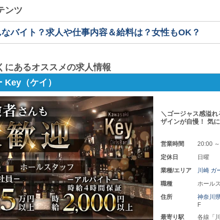
テンツ
んなバイト？求人や仕事内容＆給料は？女性もOK？
くにあるオススメの求人情報
 Key（ケイ）
＼ゴージャス感溢れ
ザインが自慢！ 気
営業時間
20:00 ～
定休日
日曜
業種/エリア
川崎 ガ
職種
ホールス
住所
神奈川
F
最寄り駅
各線「