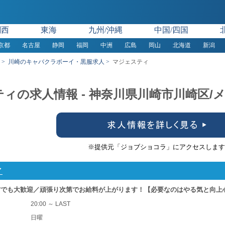
関西
東海
九州/沖縄
中国/四国
京都
名古屋
静岡
福岡
中洲
広島
岡山
北海道
新潟
川崎のキャバクラボーイ・黒服求人
マジェスティ
ィの求人情報 - 神奈川県川崎市川崎区/
※提供元「ジョブショコラ」にアクセスします
ィ
方でも大歓迎／頑張り次第でお給料が上がります！【必要なのはやる気と向上
20:00 ～ LAST
日曜