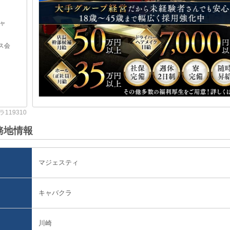
業種/エリア
横浜 キ
職種
店長・幹
メイク
住所
神奈川
4F
最寄り駅
相鉄本線
務地情報
マジェスティ
キャバクラ
川崎