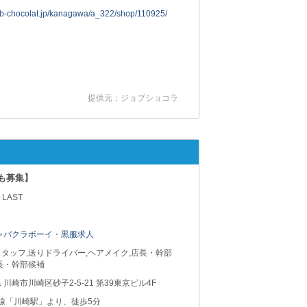
job-chocolat.jp/kanagawa/a_322/shop/110925/
提供元：ジョブショコラ
トも募集】
 LAST
ャバクラボーイ・黒服求人
タッフ,送りドライバー,ヘアメイク,店長・幹部
長・幹部候補
県
川崎市川崎区砂子2-5-21 第39東京ビル4F
急線「川崎駅」より、徒歩5分