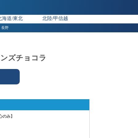
北海道/東北
北陸/甲信越
長野
メンズチョコラ
心のみ】