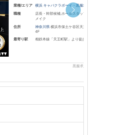
ャバクラボーイ・黒服求人
部候補,ホールスタッフ,送りドライバー,ヘア
県
横浜市保土ケ谷区天王町2-36-6 第一増田ビル
「天王町駅」より徒歩3分
黒服求人No：横浜キャバクラ123934