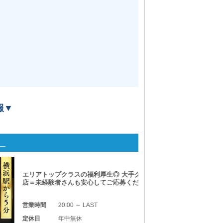
報▼
横浜Eldorado
の福利厚生◎ 大手グループ経営の完全新規
安心してご応募ください！
 LAST