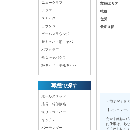
ニュークラブ
業種/エリア
クラブ
職種
スナック
住所
ラウンジ
最寄り駅
ガールズラウンジ
昼キャバ・朝キャバ
パブクラブ
熟女キャバクラ
姉キャバ・半熟キャバ
職種で探す
ホールスタッフ
＼働きやすさ
店長・幹部候補
【マジェステ
送りドライバー
完全未経験の
キッチン
お仕事は、あ
バーテンダー
イチからレク