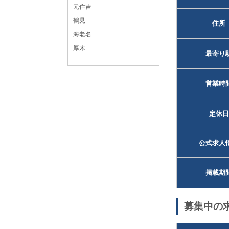
元住吉
鶴見
住所
海老名
厚木
最寄り
営業時
定休日
公式求人
掲載期
募集中の