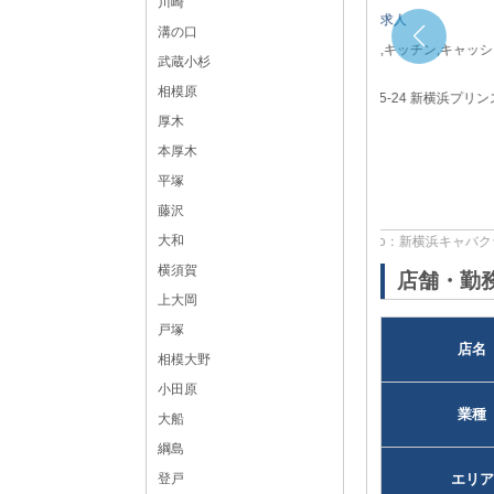
川崎
新横浜 キャバクラボーイ・黒服求人
溝の口
店長・幹部候補,ホールスタッフ,キッチン,キャッシャ
武蔵小杉
ー,ヘアメイク,送りドライバー
相模原
神奈川県
横浜市港北区新横浜2-5-24 新横浜プリンス会
館8F
厚木
各線「新横浜駅」より徒歩2分
本厚木
平塚
藤沢
大和
黒服求人No：新横浜キャバクラ119310
横須賀
店舗・勤
上大岡
戸塚
店名
相模大野
小田原
業種
大船
綱島
登戸
エリア