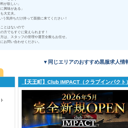
給料が欲しい」
クに興味がある」
でも大丈夫。
という気持ちだけ持って面接に来てください！
いことはないので
ての方でもすぐに覚えられます！
い方は、スタッフの管理や運営全般もお任せ。
軽にお問い合わせください。
▼同じエリアのおすすめ黒服求人情
lub IMPACT（クラブインパクト）
エリアトップクラス
店＝未経験者さんも
営業時間
20:00 ～
定休日
年中無休