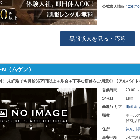
https://
公式求人情報
黒服求人を見る・応募
GEN（ムゲン）
EN！ 未経験でも月給36万円以上＋歩合＋丁寧な研修をご用意◎ 【アルバイ
営業時間
20:00 ～
定休日
日曜
業種/エリア
川崎 キ
職種
ホールス
候補,店
住所
神奈川
最寄り駅
JR/京