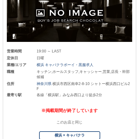
営業時間
19:00 ～ LAST
定休日
日曜
業種/エリア
横浜 キャバクラボーイ・黒服求人
職種
キッチン,ホールスタッフ,キャッシャー,営業,店長・幹部
候補
住所
神奈川県
横浜市西区南幸2-8-10 シャトー横浜西口ビル2
F
最寄り駅
各線「横浜駅」みなみ西口より徒歩2分
※掲載期間が終了しています
このお店と同じ
横浜 × キャバクラ