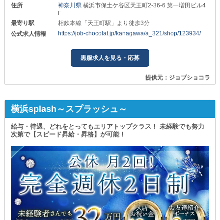
住所
神奈川県
横浜市保土ケ谷区天王町2-36-6 第一増田ビル4
F
最寄り駅
相鉄本線「天王町駅」より徒歩3分
https://job-chocolat.jp/kanagawa/a_321/shop/123934/
公式求人情報
黒服求人を見る・応募
提供元：ジョブショコラ
横浜splash～スプラッシュ～
給与・待遇、どれをとってもエリアトップクラス！ 未経験でも努力
次第で【スピード昇給・昇格】が可能！