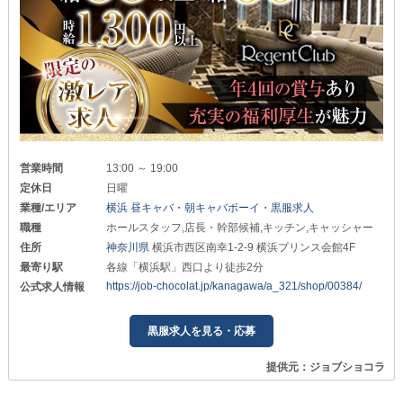
営業時間
13:00 ～ 19:00
定休日
日曜
業種/エリア
横浜 昼キャバ・朝キャバボーイ・黒服求人
職種
ホールスタッフ,店長・幹部候補,キッチン,キャッシャー
住所
神奈川県
横浜市西区南幸1-2-9 横浜プリンス会館4F
最寄り駅
各線「横浜駅」西口より徒歩2分
https://job-chocolat.jp/kanagawa/a_321/shop/00384/
公式求人情報
黒服求人を見る・応募
提供元：ジョブショコラ