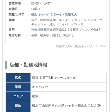
営業時間
20:00 ～ LAST
定休日
日曜日
業種/エリア
横浜 キャバクラボーイ・黒服求人
職種
店長・幹部候補,ホールスタッフ,キッチン,ヘアメイク,
キャッシャー,送りドライバー,パントリー
住所
神奈川県
横浜市西区南幸1-2-9 横浜プリンス会館8F
最寄り駅
各線「横浜駅」西口より徒歩1分
黒服求人No：横浜キャバクラ102509
34
店舗・勤務地情報
店名
横浜 E-STYLE（イースタイル）
業種
キャバクラ
エリア
横浜
住所
横浜市西区南幸2-8-10 シャトー横浜西口ビル2F