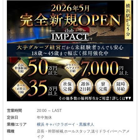
営業時間
20:00 ～ LAST
定休日
年中無休
業種/エリア
横浜 キャバクラボーイ・黒服求人
職種
店長・幹部候補,ホールスタッフ,送りドライバー,ヘアメ
イク