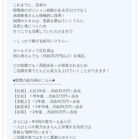
これまでに、店長や
役職者のポジション経験がある方だけでなく
未経験者さんも積極的に採用！
知識やスキルは、実践を重ねていくうちに
自然と身につくため
すぐにでも活躍していただけます◎
～しっかり稼げる給与システム～
ホールスタッフ正社員は
初心者さんでも《月給35万円以上》を保証。
どの役職でも＜高額歩合＞が加算されるため
ご活躍次第でどんどん収入を上げていくことができます！
■実際の給与例がこちら■
￣￣￣￣￣￣￣￣￣￣￣￣￣
【社員】 入社1年目 …月給35万円＋歩合
【主任】 〃半年後 …月給37万円＋歩合
【支配人】〃1年後 …月給40万円＋歩合
【副店長】〃1年半後…月給45万円＋歩合
【店長】 〃2年後 …月給55万円＋歩合
さらには＜年4回の賞与＞もあり◎
一人ひとりの努力をきちんと評価する当店では
昇格も“随時”行います！
ご活躍次第ではすぐに重要なポストに