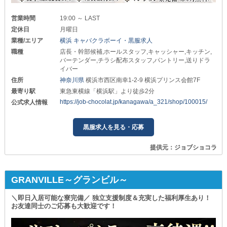
営業時間
19:00 ～ LAST
定休日
月曜日
業種/エリア
横浜 キャバクラボーイ・黒服求人
職種
店長・幹部候補,ホールスタッフ,キャッシャー,キッチン,
バーテンダー,チラシ配布スタッフ,パントリー,送りドラ
イバー
住所
神奈川県
横浜市西区南幸1-2-9 横浜プリンス会館7F
最寄り駅
東急東横線「横浜駅」より徒歩2分
https://job-chocolat.jp/kanagawa/a_321/shop/100015/
公式求人情報
黒服求人を見る・応募
提供元：ジョブショコラ
GRANVILLE～グランビル～
＼即日入居可能な寮完備／ 独立支援制度＆充実した福利厚生あり！
お友達同士のご応募も大歓迎です！