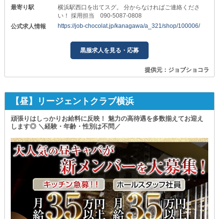
最寄り駅
横浜駅西口を出てスグ。 分からなければご連絡くださ
い！ 採用担当 090-5087-0808
https://job-chocolat.jp/kanagawa/a_321/shop/100006/
公式求人情報
黒服求人を見る・応募
提供元：ジョブショコラ
【昼】リージェントクラブ横浜
頑張りはしっかりお給料に反映！ 魅力の高待遇を多数揃えてお迎え
します◎ ＼経験・年齢・性別は不問／