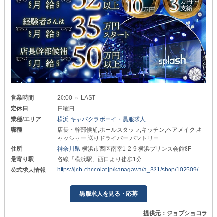
営業時間
20:00 ～ LAST
定休日
日曜日
業種/エリア
横浜 キャバクラボーイ・黒服求人
職種
店長・幹部候補,ホールスタッフ,キッチン,ヘアメイク,キ
ャッシャー,送りドライバー,パントリー
住所
神奈川県
横浜市西区南幸1-2-9 横浜プリンス会館8F
最寄り駅
各線「横浜駅」西口より徒歩1分
https://job-chocolat.jp/kanagawa/a_321/shop/102509/
公式求人情報
黒服求人を見る・応募
提供元：ジョブショコラ