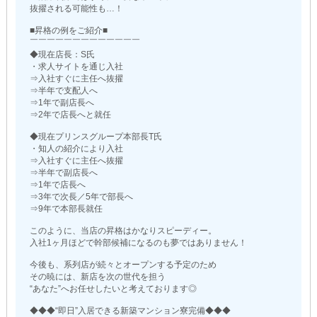
抜擢される可能性も…！
■昇格の例をご紹介■
￣￣￣￣￣￣￣￣￣￣￣￣￣
◆現在店長：S氏
・求人サイトを通じ入社
⇒入社すぐに主任へ抜擢
⇒半年で支配人へ
⇒1年で副店長へ
⇒2年で店長へと就任
◆現在プリンスグループ本部長T氏
・知人の紹介により入社
⇒入社すぐに主任へ抜擢
⇒半年で副店長へ
⇒1年で店長へ
⇒3年で次長／5年で部長へ
⇒9年で本部長就任
このように、当店の昇格はかなりスピーディー。
入社1ヶ月ほどで幹部候補になるのも夢ではありません！
今後も、系列店が続々とオープンする予定のため
その暁には、新店を次の世代を担う
“あなた”へお任せしたいと考えております◎
◆◆◆“即日”入居できる新築マンション寮完備◆◆◆