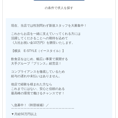
の条件で求人を探す
現在、当店では性別問わず新規スタッフを大募集中！
これからお店を一緒に支えていってくれる方には
活躍してくださることへの期待を込めて
《入社お祝い金10万円》を贈呈いたします。
【横浜 E-STYLE（イースタイル）】
飲食店をはじめ、幅広い事業で展開する
大手グループ『プリンス』経営店！
コンプライアンスを徹底しているため
給与の遅れや未払いはありません。
他店で経験を積まれた方なら
これまでにはない、安心と信頼のある
最高峰の環境で働けるチャンスです！
＼急募中！《幹部候補》／
￣￣￣￣￣￣￣￣￣￣￣￣￣￣￣￣￣￣￣￣
▼月給50万円以上