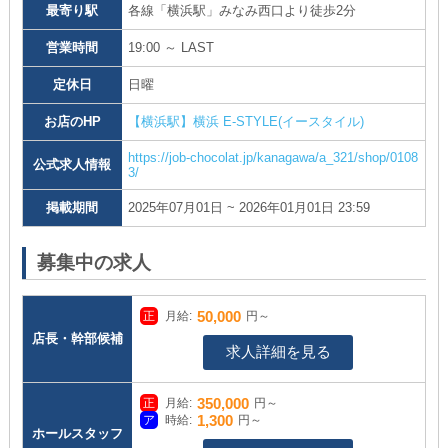
最寄り駅
各線「横浜駅」みなみ西口より徒歩2分
営業時間
19:00 ～ LAST
定休日
日曜
お店のHP
【横浜駅】横浜 E-STYLE(イースタイル)
https://job-chocolat.jp/kanagawa/a_321/shop/0108
公式求人情報
3/
掲載期間
2025年07月01日 ~ 2026年01月01日 23:59
募集中の求人
50,000
月給:
円～
店長・幹部候補
求人詳細を見る
350,000
月給:
円～
1,300
時給:
円～
ホールスタッフ