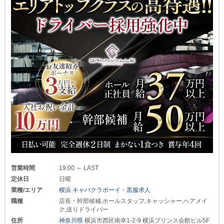
営業時間
19:00 ～ LAST
定休日
日曜
業種/エリア
横浜 キャバクラボーイ・黒服求人
職種
店長・幹部候補,ホールスタッフ,キャッシャー,ヘアメイ
ク,送りドライバー
住所
神奈川県
横浜市西区南幸1-2-9 横浜プリンス会館ビル5F