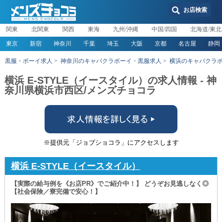
お店検索
関東
北関東
関西
東海
九州/沖縄
中国/四国
北海道/東北
東京
新宿
神奈川
千葉
埼玉
大阪
京都
名古屋
静岡
黒服・ボーイ求人
神奈川のキャバクラボーイ・黒服求人
横浜のキャバクラ
横浜 E-STYLE（イースタイル）の求人情報 - 神
奈川県横浜市西区/メンズチョコラ
※提供元「ジョブショコラ」にアクセスします
横浜 E-STYLE（イースタイル）
【実際の給与例を《お店PR》でご紹介中！】 どうぞお見逃しなく◎
【社会保険／寮完備で安心！】