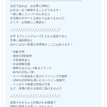
￣￣￣￣￣￣￣￣￣￣￣￣￣￣￣￣￣￣￣￣￣￣￣￣￣
当店であれば、お仕事と同時に
お住まいまで確保することができます！
一緒に働くメンバーのためなら
生活面のサポートも抜かりはありません◎
どうぞ、お気軽にご相談を！
_/_/_/_/_/_/_/_/_/_/_/_/_/_/_/_/_/_/_/_/_/
大手【プリンスグループ】だから実現できた
手厚い福利厚生と
ほかにはない快適な良環境がここにはあります！
・年齢不問
・週休2日制採用
・大型連休あり
・社会保険完備
・無料のまかない2食＆ドリンク
・給与の日払いOK
・スーツの支給あり及びクリーニング代無料
・LINEやZOOMを用いたオンライン面接可
・インボイス制度の対策が万全
など、待遇の良さは他店に負けません◎
_/_/_/_/_/_/_/_/_/_/_/_/_/_/_/_/_/_/_/_/_/
頑張りがきちんと評価される職場で
理想の高収入を手にしませんか？