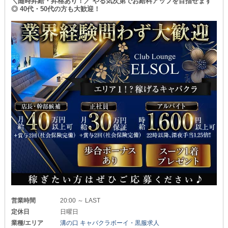
＼随時昇給・昇格あり！／ やる気次第でお給料アップを目指せます
◎ 40代・50代の方も大歓迎！
営業時間
20:00 ～ LAST
定休日
日曜日
業種/エリア
溝の口 キャバクラボーイ・黒服求人