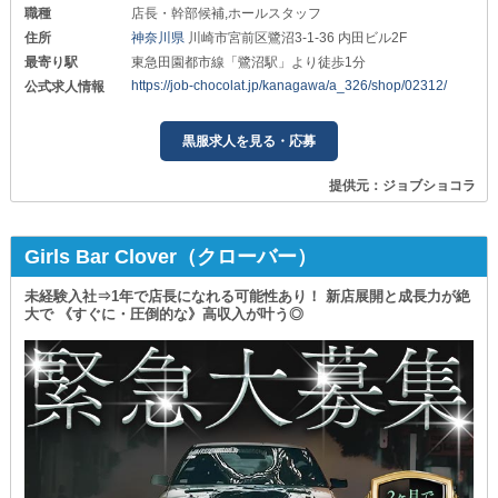
職種
店長・幹部候補,ホールスタッフ
住所
神奈川県
川崎市宮前区鷺沼3-1-36 内田ビル2F
最寄り駅
東急田園都市線「鷺沼駅」より徒歩1分
https://job-chocolat.jp/kanagawa/a_326/shop/02312/
公式求人情報
黒服求人を見る・応募
提供元：ジョブショコラ
Girls Bar Clover（クローバー）
未経験入社⇒1年で店長になれる可能性あり！ 新店展開と成長力が絶
大で 《すぐに・圧倒的な》高収入が叶う◎