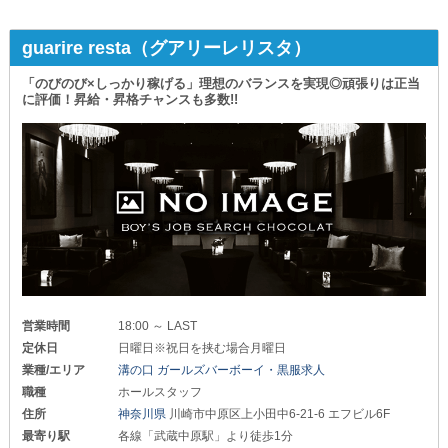
guarire resta（グアリーレリスタ）
「のびのび×しっかり稼げる」理想のバランスを実現◎頑張りは正当
に評価！昇給・昇格チャンスも多数!!
営業時間
18:00 ～ LAST
定休日
日曜日※祝日を挟む場合月曜日
業種/エリア
溝の口 ガールズバーボーイ・黒服求人
職種
ホールスタッフ
住所
神奈川県
川崎市中原区上小田中6-21-6 エフビル6F
最寄り駅
各線「武蔵中原駅」より徒歩1分