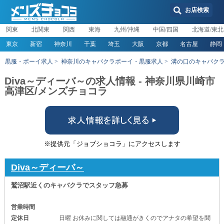
お店検索
関東
北関東
関西
東海
九州/沖縄
中国/四国
北海道/東北
東京
新宿
神奈川
千葉
埼玉
大阪
京都
名古屋
静岡
黒服・ボーイ求人
神奈川のキャバクラボーイ・黒服求人
溝の口のキャバク
Diva～ディーバ～の求人情報 - 神奈川県川崎市
高津区/メンズチョコラ
※提供元「ジョブショコラ」にアクセスします
Diva～ディーバ～
鷲沼駅近くのキャバクラでスタッフ急募
営業時間
定休日
日曜 お休みに関しては融通がきくのでアナタの希望を聞