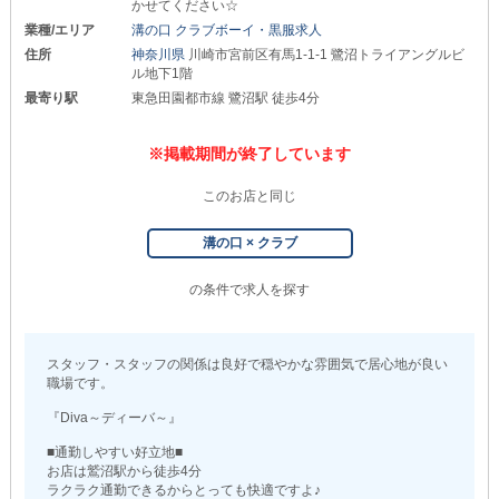
かせてください☆
業種/エリア
溝の口 クラブボーイ・黒服求人
住所
神奈川県
川崎市宮前区有馬1-1-1 鷺沼トライアングルビ
ル地下1階
最寄り駅
東急田園都市線 鷺沼駅 徒歩4分
※掲載期間が終了しています
このお店と同じ
溝の口 × クラブ
の条件で求人を探す
スタッフ・スタッフの関係は良好で穏やかな雰囲気で居心地が良い
職場です。
『Diva～ディーバ～』
■通勤しやすい好立地■
お店は鷲沼駅から徒歩4分
ラクラク通勤できるからとっても快適ですよ♪