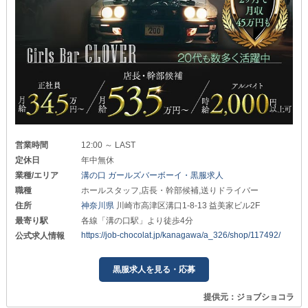
営業時間
12:00 ～ LAST
定休日
年中無休
業種/エリア
溝の口 ガールズバーボーイ・黒服求人
職種
ホールスタッフ,店長・幹部候補,送りドライバー
住所
神奈川県
川崎市高津区溝口1-8-13 益美家ビル2F
最寄り駅
各線「溝の口駅」より徒歩4分
https://job-chocolat.jp/kanagawa/a_326/shop/117492/
公式求人情報
黒服求人を見る・応募
提供元：ジョブショコラ