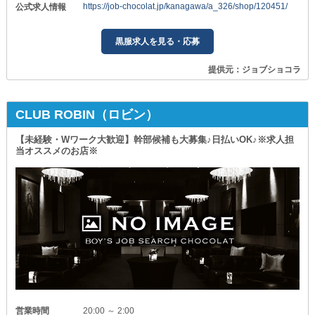
https://job-chocolat.jp/kanagawa/a_326/shop/120451/
公式求人情報
黒服求人を見る・応募
提供元：ジョブショコラ
CLUB ROBIN（ロビン）
【未経験・Wワーク大歓迎】幹部候補も大募集♪日払いOK♪※求人担
当オススメのお店※
営業時間
20:00 ～ 2:00