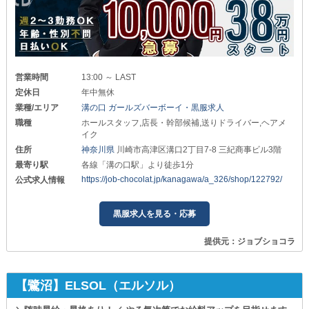
営業時間
13:00 ～ LAST
定休日
年中無休
業種/エリア
溝の口 ガールズバーボーイ・黒服求人
職種
ホールスタッフ,店長・幹部候補,送りドライバー,ヘアメ
イク
住所
神奈川県
川崎市高津区溝口2丁目7-8 三紀商事ビル3階
最寄り駅
各線「溝の口駅」より徒歩1分
https://job-chocolat.jp/kanagawa/a_326/shop/122792/
公式求人情報
黒服求人を見る・応募
提供元：ジョブショコラ
【鷺沼】ELSOL（エルソル）