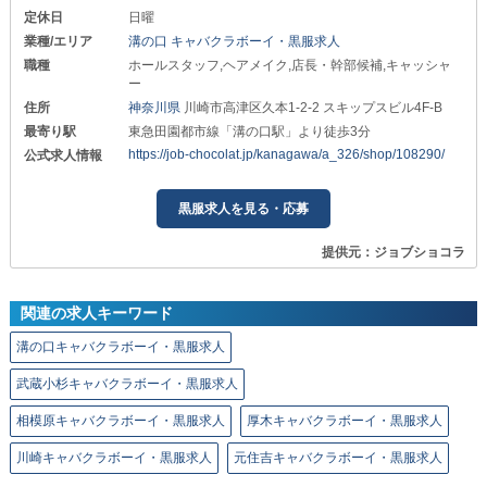
定休日
日曜
業種/エリア
溝の口 キャバクラボーイ・黒服求人
職種
ホールスタッフ,ヘアメイク,店長・幹部候補,キャッシャ
ー
住所
神奈川県
川崎市高津区久本1-2-2 スキップスビル4F-B
最寄り駅
東急田園都市線「溝の口駅」より徒歩3分
https://job-chocolat.jp/kanagawa/a_326/shop/108290/
公式求人情報
黒服求人を見る・応募
提供元：ジョブショコラ
関連の求人キーワード
溝の口キャバクラボーイ・黒服求人
武蔵小杉キャバクラボーイ・黒服求人
相模原キャバクラボーイ・黒服求人
厚木キャバクラボーイ・黒服求人
川崎キャバクラボーイ・黒服求人
元住吉キャバクラボーイ・黒服求人