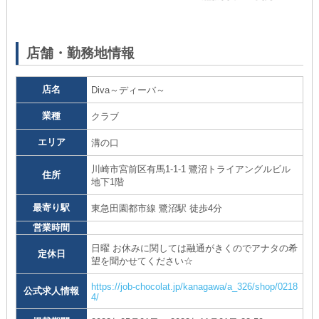
05
店舗・勤務地情報
店名
Diva～ディーバ～
業種
クラブ
エリア
溝の口
川崎市宮前区有馬1-1-1 鷺沼トライアングルビル
住所
地下1階
最寄り駅
東急田園都市線 鷺沼駅 徒歩4分
営業時間
日曜 お休みに関しては融通がきくのでアナタの希
定休日
望を聞かせてください☆
https://job-chocolat.jp/kanagawa/a_326/shop/0218
公式求人情報
4/