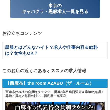
東京の
キャバクラ・黒服求人一覧を見る
お役立ちコンテンツ
黒服とはどんなバイト？求人や仕事内容＆給料
は？女性もOK？
このお店の近くにあるオススメの求人情報
【西麻布】the room AZABU（ザ・ルーム）
西麻布代表格の会員制ラウンジ。 開業3年目連日満席＆業績絶好調！
昇給／賞与／毎日の賄い…福利厚生充実◎