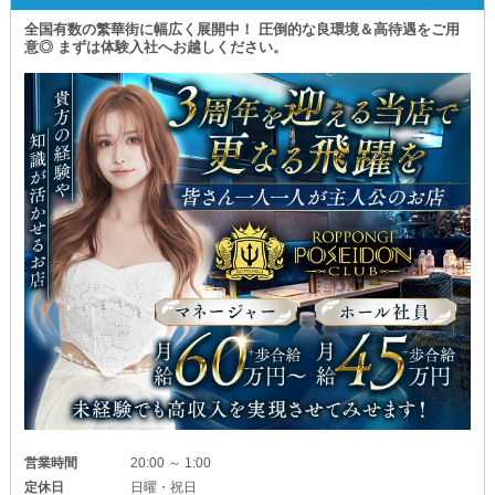
全国有数の繁華街に幅広く展開中！ 圧倒的な良環境＆高待遇をご用
意◎ まずは体験入社へお越しください。
営業時間
20:00 ～ 1:00
定休日
日曜・祝日