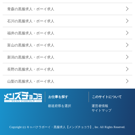
青森の黒服求人・ボーイ求人
石川の黒服求人・ボーイ求人
福井の黒服求人・ボーイ求人
富山の黒服求人・ボーイ求人
新潟の黒服求人・ボーイ求人
長野の黒服求人・ボーイ求人
山梨の黒服求人・ボーイ求人
お仕事を探す
このサイトについて
都道府県を選択
運営者情報
サイトマップ
Copyright (c)
キャバクラボーイ・黒服求人【メンズチョコラ】
, Inc. All Rights Reserved.