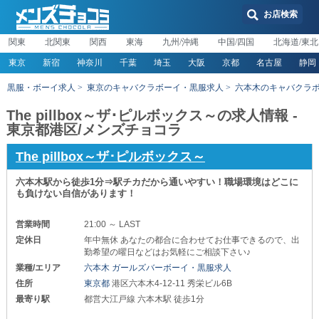
お店検索
関東
北関東
関西
東海
九州/沖縄
中国/四国
北海道/東北
東京
新宿
神奈川
千葉
埼玉
大阪
京都
名古屋
静岡
黒服・ボーイ求人
東京のキャバクラボーイ・黒服求人
六本木のキャバクラ
The pillbox～ザ･ピルボックス～の求人情報 -
東京都港区/メンズチョコラ
The pillbox～ザ･ピルボックス～
六本木駅から徒歩1分⇒駅チカだから通いやすい！職場環境はどこに
も負けない自信があります！
営業時間
21:00 ～ LAST
定休日
年中無休 あなたの都合に合わせてお仕事できるので、出
勤希望の曜日などはお気軽にご相談下さい♪
業種/エリア
六本木 ガールズバーボーイ・黒服求人
住所
東京都
港区六本木4-12-11 秀栄ビル6B
最寄り駅
都営大江戸線 六本木駅 徒歩1分