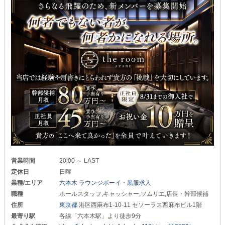
営業時間
20:00 ～ LAST
定休日
日曜
業種/エリア
六本木 ラウンジボーイ・黒服求人
職種
ホールスタッフ,キャッシャー,ソムリエ,店長・幹部候補
住所
東京都
港区西麻布1-10-11 セソーラス西麻布ビル1階
最寄り駅
各線「六本木駅」より徒歩9分