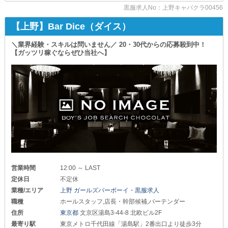
お客様からの信頼はもちろんのこと
黒服求人No：上野キャバクラ00456
キャストにも頼りにされています◎
【上野】Bar Dice（ダイス）
そんな先輩スタッフたちが
業務内容を基礎から丁寧にレクチャー！
＼業界経験・スキルは問いません／ 20・30代からの応募殺到中！
焦ることなく、あなたのペースでお仕事に慣れていきましょう。
【ガッツリ稼ぐならぜひ当社へ】
━－━－━－━－━－━－━－━－━－━
【Pasha（パシャ）】
━－━－━－━－━－━－━－━－━－━
▼気になる給与はこちら！
￣￣￣￣￣￣￣￣￣￣￣￣
□店長・幹部候補：月給41万円～
□ホールスタッフ（正社員）：月給32万円～
□ホールスタッフ（アルバイト）：時給2,000円～
また、通常給与の支給日は“月に一度”ですが…
営業時間
12:00 ～ LAST
当店は、出勤したその日にお渡しできます◎
定休日
不定休
急な出費で生活費がピンチなときは
業種/エリア
上野 ガールズバーボーイ・黒服求人
お気軽にご相談ください◎
職種
ホールスタッフ,店長・幹部候補,バーテンダー
▼待遇面も抜かりなし！
住所
東京都
文京区湯島3-44-8 北欧ビル2F
￣￣￣￣￣￣￣￣￣￣￣
最寄り駅
東京メトロ千代田線「湯島駅」2番出口より徒歩3分