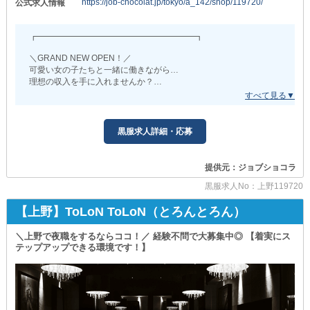
https://job-chocolat.jp/tokyo/a_142/shop/119720/
公式求人情報
見逃すなんてことはしません。
給与は、正社員で月収40万円以上！
お給料UPの機会は毎日転がっています◎
特別な資格や才能は必要ありません。
┏━━━━━━━━━━━━━━━━━━━┓
「自分の努力を正当に評価されたい」
「周囲に差を付けて稼ぎたい」
《昇給・昇格》や《賞与》もあるため
＼GRAND NEW OPEN！／
そんな方には、まさにピッタリのお仕事です。
誠実にコツコツ取り組めば
可愛い女の子たちと一緒に働きながら…
一般的には手の届かない高収入を
理想の収入を手に入れませんか？
///////////////////////////////////////////////
あなたも手にすることができます◎
～収入例をご紹介～
┗━━━━━━━━━━━━━━━━━━━┛
※体験入社：日給15,000円
＊入社1ヶ月 ○○君（21歳）未経験
当店はガールズバーをはじめ
※マネージャー昇格までを研修期間とし
黒服求人詳細・応募
⇒基本給35万円＋店舗歩合4万円＋皆勤賞1万円
幅広い業種を展開している実力派グループ♪
その期間は業務委託契約となります。
＝月給40万円
このたび、新規店をスタートさせます◎
※研修期間中も月額報酬40万円を支給します。
提供元：ジョブショコラ
＊入社3ヶ月 福井君（23歳）マネージャー経験有り
＼オープニングスタッフ大募集中！／
⇒基本給35万円＋役職手当4万円＋店舗歩合7万円＋皆勤賞1万円
新しく始まる当店の第1期生となって
⊹⊱❖⊰⊹
黒服求人No：上野119720
＝月給47万円
“好調の波”に乗りあなたらしく稼ぎましょう。
■安心の完全個室寮あり■
【上野】ToLoN ToLoN（とろんとろん）
///////////////////////////////////////////////
⠀/／
￣￣￣￣￣￣￣￣￣￣￣￣
アルバイトさん⇒週３以上出勤できる方優遇中◎
鉄筋コンクリート造のしっかりした建物に
ほかにも…
＼上野で夜職をするならココ！／ 経験不問で大募集中◎ 【着実にス
＼＼
ワンルームタイプの個室寮を完備！
✓入社1年目で統括まで昇進
テップアップできる環境です！】
✓同じく1年目で月給100万円越え
採用にあたって
更新料や光熱費の心配もなく
✓独立支援制度で自分の店舗を経営
夜職経験・学歴・スキルは問いません！
上京や新生活を考えている方に
そのため初心者さんも大歓迎です◎
ピッタリの環境です。
など、結果を残した先輩たちがたくさん！
全てはあなたのやる気次第です◎
系列店ではほとんどが未経験スタート。
⊹⊱❖⊰⊹