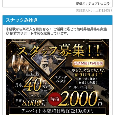
「ゆくゆくは自分のお店を持ちたい」
店内は落ち着いた雰囲気で
提供元：ジョブショコラ
そんな方には、お仕事しながら経営ノウハウを
スタッフ同士の距離感も程よく
余すことなくレクチャーします◎
ギスギスした人間関係とは無縁。
黒服求人No：上野124387
一緒に夢を叶えましょう！
未経験の方も
スナックみゆき
週休2日制度
すぐに馴染める居心地の良さが
￣￣￣￣￣￣￣
当店の自慢です！
未経験から高収入を目指せる！ ご活躍に応じて随時昇給昇格を実施
「ナイトワークは休みがない…」
◎ 抜群のサポート体制を完備しています。
┏━━━━━━━━━━━━━┓
そのようなイメージを持つ方も多いですが
【バチェラー】ならメリハリのある働き方を
評価は経験や年齢ではなく
実現させることが可能です◎
日々の努力や成果を重視。
＜＜＜＜＜＜＜＜＜＜＜＜＜＜＜＜＜＜＜＜＜＜＜＜
《昇給・昇格》のチャンスは
全スタッフに平等です！
■ アルバイトも同時募集 ■
20代・30代はもちろん
ホールスタッフ 送りドライバー
40代の方も大歓迎◎
￣￣￣￣￣￣￣￣ ￣￣￣￣￣￣￣￣￣
日給10,000円～ 日給8,000円～
┗━━━━━━━━━━━━━┛
ヘアメイク
新しい環境で
￣￣￣￣￣￣
理想のキャリアを築くなら
時給2,200円～
ぜひ当店へお越しください！
シフトは『週2～3日』でも良いため
╭┉┉┅┄┄┈ • ┈┄┄┅┉┉╮
プライベートに支障が出ることはありません！
学生さんやWワークさんにオススメです。
【浅草駅】