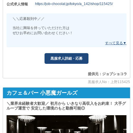
#快適なお部屋を完備◎
https://job-chocolat.jp/tokyo/a_142/shop/115425/
公式求人情報
即入居可能な、1R寮をご用意しています。
敷金・礼金・更新料は不要◎
初期費用ゼロなのは嬉しいPOINTです！
＼＼応募殺到中／／
#食事補助あり◎
当社に興味を持っていただけた方は
スタッフへの夕食を無料で提供しています！
ぜひお早めにお問い合わせください！
食費を抑えて生活できるのは大きなメリットです。
当店は“アットホームさ”が自慢のガールズバー◎
#完全週休2日制を採用◎
キャバクラやクラブのようなギラギラ感・ギスギス感がなく
オンとオフのメリハリをつけながらしっかり稼ぎ
一般的な飲食店の感覚で働けます。
プライベートも充実させるチャンスです！
黒服求人詳細・応募
✦オープン後すぐの人気ぶりが特徴
∴‥∵‥∴‥∵‥∴‥∴‥∵‥∴‥∵‥∴‥∴‥∵‥∴‥∵‥∴‥∴
￣￣￣￣￣￣￣￣￣￣￣￣￣￣￣￣￣
まだ開店間もない店舗にもかかわらず
＼少しでも興味が湧いたら／
提供元：ジョブショコラ
集客力を確立した当店。
お気軽にご応募ください◎
抜群の稼ぎやすさをお約束できる
黒服求人No：上野115425
あなたにお会いできる日を、スタッフ一同楽しみにしています。
エリア屈指の繁盛店です！
カフェ＆バー 小悪魔ガールズ
✦経験・スキル不問
￣￣￣￣￣￣￣￣￣￣
＼業界未経験者大歓迎／ 初月から いきなり高収入をお約束！ 大手グ
業界未経験の方も
ループ運営で 安定した環境のもと勤務可能◎
熱意ややる気があれば大歓迎◎
応募資格は“興味”なので
ぜひ気軽にご連絡ください。
ホール業務や動き方など