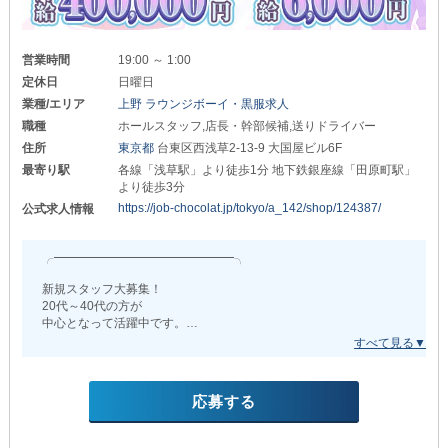
￣￣￣￣￣￣￣￣￣
《寮・社宅》を完備いたします。
月給50万円～100万円
「一発逆転、今の状況から上を目指したい！」
そう考えている方にオススメです。
ホールスタッフ
営業時間
19:00 ～ 1:00
￣￣￣￣￣￣￣￣￣￣
地方から上京したい方
定休日
日曜日
月給35万円～
遠方からの転居を考えている方は
業種/エリア
上野 ラウンジボーイ・黒服求人
月給45万円～ ※付け回しができる場合
ぜひお申込み時にスタッフへご相談ください。
職種
ホールスタッフ,店長・幹部候補,送りドライバー
キッチン
「ナイトワーク業界は経験がない…」
住所
東京都
台東区西浅草2-13-9 大国屋ビル6F
￣￣￣￣￣￣
そんな方もまずは気軽にお問い合わせを。
最寄り駅
各線「浅草駅」より徒歩1分 地下鉄銀座線「田原町駅」
月給28万円～
より徒歩3分
お仕事方法はベテランスタッフが
キャッシャー
https://job-chocolat.jp/tokyo/a_142/shop/124387/
公式求人情報
イチからレクチャーしますので
￣￣￣￣￣￣
頼りがいのあるスタッフを目指して
月給30万円～
ドンドン頑張っていきましょう！
╭━━━━━━━━━━━━━━━╮
さらに【バチェラー】では
キッチン・バーテンダーも募集中◎
あなたの頑張りに応じて『随時昇給・昇格』。
新規スタッフ大募集！
また、当店には今なら空きポストがあり
20代～40代の方が
たくさんのご応募をお待ちしています！
些細な努力もしっかり評価します！
中心となって活躍中です。
＞＞＞＞＞＞＞＞＞＞＞＞＞＞＞＞＞＞＞＞＞＞＞＞
╰━━━━━━━ｖ━━━━━━━╯
■ 好待遇はコチラでご紹介 ■
性別を問わず
応募する
働きやすさを第一に考えた
独立支援あり
職場づくりを徹底しています◎
￣￣￣￣￣￣￣