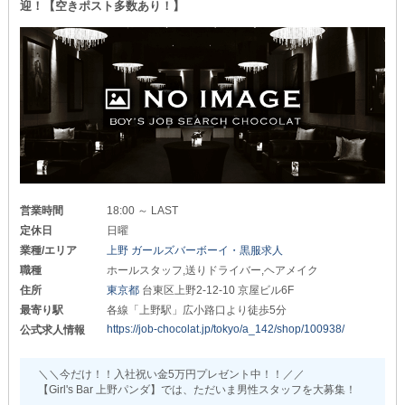
迎！【空きポスト多数あり！】
❏ドライバー❏
と最寄り駅からのアクセスも良好。
〓─〓─〓─〓─〓─〓─〓─〓─〓
日給8,000円
||◣ ◢||
また、現在アルバイトスタッフも募集中です◎
◆未経験者さん大歓迎◆
ぜひ、お気軽にお越しください！
￣￣￣￣￣￣￣￣￣￣￣
《日払い》に対応しており
フォロー体制も充実しているので
さらに《週2～3日勤務》もできるので…
業界初心者さんもすぐに活躍できるのがポイント。
副業先としてもピッタリです！
お仕事をするうえで必要な知識やマナーは
◥◣まずは体験入社へ◢◤
事前にしっかりお教えするので
￣￣￣￣￣￣￣￣￣￣￣￣￣￣
安心してくださいね◎
《スーツ》はレンタルしているので
事前にあなたが用意するものはありません◎
また《体験入社》も受け付けているため
『実際に勤務してみたら想像と違った…』
あなたとお会いできることを心より楽しみにしています。
というミスマッチもしっかり防げますよ！
営業時間
18:00 ～ LAST
定休日
日曜
◆明朗な評価システム◆
業種/エリア
上野 ガールズバーボーイ・黒服求人
￣￣￣￣￣￣￣￣￣￣￣
ホールスタッフ（ア）
職種
ホールスタッフ,送りドライバー,ヘアメイク
▶▶時給1,500円～
住所
東京都
台東区上野2-12-10 京屋ビル6F
最寄り駅
各線「上野駅」広小路口より徒歩5分
キッチンスタッフ（ア）
▶▶時給1,500円～
https://job-chocolat.jp/tokyo/a_142/shop/100938/
公式求人情報
送りドライバー
▶▶日給8,000円
＼＼今だけ！！入社祝い金5万円プレゼント中！！／／
【Girl's Bar 上野パンダ】では、ただいま男性スタッフを大募集！
随時《昇給・昇格》を行っているので