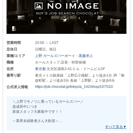
全てイチからバックアップします！
◆───－- - - -
《【上野】Bar Dice（ダイス）》
- - - – -－───◆
営業時間
20:00 ～ LAST
┌───[ ✦給与体系はこちら ]───┐
定休日
日曜日、祝日
＊店長・幹部候補＊
業種/エリア
上野 ガールズバーボーイ・黒服求人
月給50万円以上
職種
ホールスタッフ,店長・幹部候補
＊バーテンダー＆ホールスタッフ＊
住所
東京都
文京区湯島3-41-1 ル・ドームビル5F
（正社員）月給：350,000円以上
最寄り駅
東京メトロ銀座線「上野広小路駅」より徒歩1分 JR「御
（アルバイト）時給：1,500円以上
徒町駅」より徒歩3分 各線「上野駅」より徒歩6分
└────────────────┘
https://job-chocolat.jp/tokyo/a_142/shop/107532/
公式求人情報
なお、ここにさらに
【高額歩合】がつくシステムです◎
＼上野で今ノリに乗っているガールズバー／
急成長中につき
1人ひとりの頑張りを見落とさず
新規スタッフ大募集中です！！
誠実に給与で還元するため
「前職では頑張っても報われなかった」
～業界未経験者さん大歓迎～
という方もご安心ください。
‾‾‾‾‾‾‾‾‾‾‾‾‾‾‾‾‾‾‾‾‾‾‾‾‾‾‾‾‾‾‾‾‾‾‾‾‾
中には20代で
当店は『やる気』や