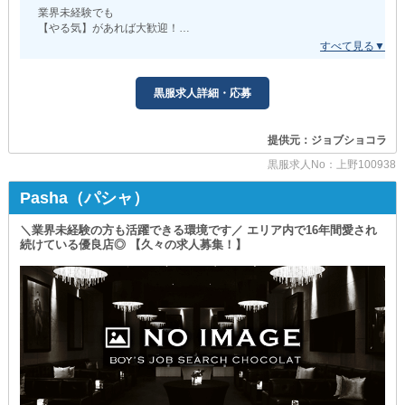
収入は頑張り次第でどんどんUP◎
業界未経験でも
【やる気】があれば大歓迎！
あなたの成果や努力は
経験豊富なスタッフが
どんな小さなことでも見逃さず
イチから丁寧に研修するので安心してください。
《給与》という形できちんと還元します！
もちろん、経験のある方には各種優遇あり！
黒服求人詳細・応募
》》》さらに《《《
前店の条件やあなたのスキルなどを最大限考慮して
お給料は日払い可能◎
《お給料》や《ポスト》を決定します。
『出勤日＝給料日』だから
提供元：ジョブショコラ
▼ 至れり尽くせりの高待遇をご用意
金欠に悩むことのない
￣￣￣￣￣￣￣￣￣￣￣￣￣￣￣￣￣￣￣
黒服求人No：上野100938
豊かな生活を送れます！
当店には
《お得に使える寮完備》
Pasha（パシャ）
◆プライベートを最優先◆
《まかないを無料でご提供》
￣￣￣￣￣￣￣￣￣￣￣￣
《車通勤OK（駐車場完備）》
出勤ペースは《週2～3日》でOK◎
＼業界未経験の方も活躍できる環境です／ エリア内で16年間愛され
《制服を無料で貸し出し》
続けている優良店◎ 【久々の求人募集！】
《大入り手当あり》
シフト調整の融通が利きやすく
など、たくさんのメリットをご用意。
私生活とも無理なく両立できるため
スタッフのことを第一に考えているお店だから
掛け持ちやWワークにも最適です。
他店にはない豊富な高待遇を揃えているんです。
本業の給与に＋αして
また法令遵守店なので
さらなる高収入を目指しましょう！
路上でのキャッチや違法営業は一切ありません！
◆スタッフ目線で揃えた高待遇◆
▼ 自分のお店を持ちたい方、必見！
￣￣￣￣￣￣￣￣￣￣￣￣￣￣￣￣￣￣￣
従業員が少しでも快適に働けるよう
1からお店作りや運営のあれこれを学ぶことができるため
さまざまなサポートを行っています。