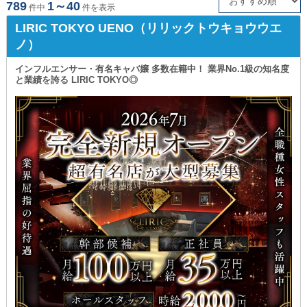
789
1～40
件中
件を表示
北千住の黒服求人・ボーイ求人
錦糸町の黒服求人・ボーイ求人
LIRIC TOKYO UENO（リリックトウキョウウエ
ノ）
門前仲町の黒服求人・ボーイ求人
葛西の黒服求人・ボーイ求人
小岩の黒服求人・ボーイ求人
新小岩の黒服求人・ボーイ求人
インフルエンサー・有名キャバ嬢 多数在籍中！ 業界No.1級の知名度
と業績を誇る LIRIC TOKYO◎
五反田の黒服求人・ボーイ求人
大井町の黒服求人・ボーイ求人
蒲田の黒服求人・ボーイ求人
中野の黒服求人・ボーイ求人
高円寺の黒服求人・ボーイ求人
吉祥寺の黒服求人・ボーイ求人
練馬の黒服求人・ボーイ求人
赤羽の黒服求人・ボーイ求人
板橋の黒服求人・ボーイ求人
自由が丘の黒服求人・ボーイ求人
中目黒の黒服求人・ボーイ求人
目黒の黒服求人・ボーイ求人
下北沢の黒服求人・ボーイ求人
立川の黒服求人・ボーイ求人
八王子の黒服求人・ボーイ求人
調布の黒服求人・ボーイ求人
府中の黒服求人・ボーイ求人
町田の黒服求人・ボーイ求人
経堂の黒服求人・ボーイ求人
明大前の黒服求人・ボーイ求人