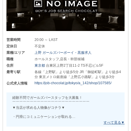
しかし手厚い研修制度とサポート体制が整っているため
少しでも気になった方は
■人生の節目をしっかりサポート■
どなたも安心して一流スタッフになることができます◎
お気軽にお問い合わせください！
￣￣￣￣￣￣￣￣￣￣￣￣￣￣￣￣
それぞれの想いが尊重される風通しの良い職場で
皆様からのご応募をお待ちしています。
結婚や出産があった際には
“新しい挑戦”に専念しませんか？
《お祝い金》を支給！
＼上野・浅草・西日暮里エリアで同時募集中／
長く働くほどしっかりと
ご連絡を心待ちにしています。
生活基盤を支えてくれる環境です。
営業時間
20:00 ～ LAST
◤◢◤◢◤◢◤◢◤◢◤◢◤◢
⊹⊱❖⊰⊹
定休日
不定休
❁6月GRAND OPEN❁
╭━━━━━━━━━━━━━╮
業種/エリア
上野 ガールズバーボーイ・黒服求人
性別不問！女性も大歓迎！
【すぴRe：＋（すぴりたす）】
職種
ホールスタッフ,店長・幹部候補
╰━━━━━━ｖ━━━━━━╯
住所
東京都
台東区上野2丁目11-2 TS不忍ビル5F
◤◢◤◢◤◢◤◢◤◢◤◢◤◢
体験入社または
最寄り駅
各線「上野駅」より徒歩5分 JR「御徒町駅」より徒歩4
説明を聞くだけでも大丈夫です◎
┏━━━━━━━━━━━━━━━━━━━┓
分 東京メトロ銀座線「上野広小路駅」より徒歩3分
https://job-chocolat.jp/tokyo/a_142/shop/107585/
公式求人情報
興味がある方は電話⼜はメール
°𖤐⸜ 募集内容はこちら ⸝𖤐°
LINEにてお問い合わせください。
❏店長・幹部候補❏
経験不問でガールズバースタッフを大募集！
次のキャリアを【コットンクラブ】で
￣￣￣￣￣￣￣￣￣￣
￣￣￣￣￣￣￣￣￣￣￣￣￣￣￣￣￣￣￣￣￣￣
掴んでみませんか？
月給：35万円～
▼当店が求める人物像がコチラ▼
❏ホールスタッフ❏
・円滑にコミュニケーションが取れる
￣￣￣￣￣￣￣￣￣￣
・夜の世界で活躍したいという熱意がある
月給：30万円～
・コツコツと真面目に業務に取り組める