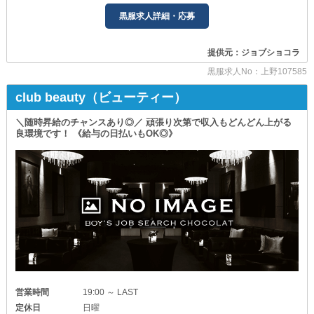
・誰かのサポートをする仕事に興味がある
┗━━━━━━━━━━━━━━━━━━━┛
黒服求人詳細・応募
つまり
さらに、あなたの努力・やる気を還元するため
特別なスキルや難しい知識が
随時《昇給・昇格》を実施しています◎
なくても大丈夫です◎
提供元：ジョブショコラ
しかも【Re：＋（すぴりたす）】は
異業種からの転職をご検討中の方も
黒服求人No：上野107585
新店のため“空きポスト”が多数！
ぜひお越しください。
￣￣￣￣￣￣￣￣￣￣￣￣￣￣￣￣
club beauty（ビューティー）
未経験者さんもご活躍次第では
どなたも平等にプロの黒服として
スピード出世が叶えられる好環境です。
活躍できる環境が整っています！
＼随時昇給のチャンスあり◎／ 頑張り次第で収入もどんどん上がる
別途《賞与》もご用意しており
良環境です！ 《給与の日払いもOK◎》
◆―――――――◆―――――――◆
想定以上の収入につながることをお約束します◎
あなた史上、最高月収を実現させてくださいませ！
《【上野仲町通り】Girl's Bar～トロントロン～》
╋━━━━━━━━━━━━━━━━━━━━━━━━╋
◆―――――――◆―――――――◆
°𖤐⸜ 福利厚生はこちら ⸝𖤐°
「会社には、成果を正当に評価してほしい」
という方は必見です◎
❏社会保険を完備❏
￣￣￣￣￣￣￣￣￣
当店の月給は最低28万円＋『賞与あり』。
長く腰を据えてお仕事をしたい方、必見！
店長・幹部候補は月給50万円～です。
急な事故や病気に備えることができ
安心して続けられます。
さらに『昇給・昇格』の査定は随時実施しています。
頑張り次第で
❏週休二日制を採用❏
どんどん上げていくことが可能！
営業時間
19:00 ～ LAST
￣￣￣￣￣￣￣￣￣￣￣
定休日
日曜
気持ちのオンオフを切り替えながら
努力が実を結びやすい良環境です◎