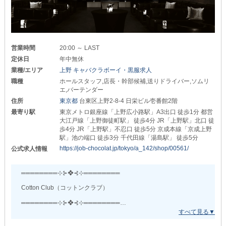
営業時間
20:00 ～ LAST
定休日
年中無休
業種/エリア
上野 キャバクラボーイ・黒服求人
職種
ホールスタッフ,店長・幹部候補,送りドライバー,ソムリ
エ,バーテンダー
住所
東京都
台東区上野2-8-4 日栄ビル壱番館2階
最寄り駅
東京メトロ銀座線「上野広小路駅」A3出口 徒歩1分 都営
大江戸線「上野御徒町駅」 徒歩4分 JR「上野駅」北口 徒
歩4分 JR「上野駅」不忍口 徒歩5分 京成本線「京成上野
駅」池の端口 徒歩3分 千代田線「湯島駅」 徒歩5分
https://job-chocolat.jp/tokyo/a_142/shop/00561/
公式求人情報
════════⊹⊱❖⊰⊹════════
Cotton Club（コットンクラブ）
════════⊹⊱❖⊰⊹════════
■華やかな舞台を支える一員に。■