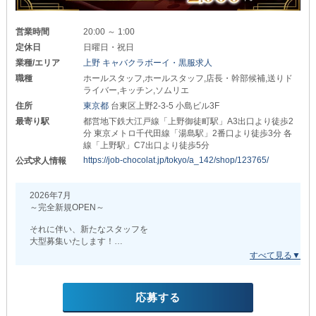
日暮里の黒服求人・ボーイ求人
西日暮里の黒服求人・ボーイ求人
営業時間
20:00 ～ 1:00
竹ノ塚の黒服求人・ボーイ求人
西新井の黒服求人・ボーイ求人
定休日
日曜日・祝日
業種/エリア
上野 キャバクラボーイ・黒服求人
西葛西の黒服求人・ボーイ求人
綾瀬の黒服求人・ボーイ求人
職種
ホールスタッフ,ホールスタッフ,店長・幹部候補,送りド
大森の黒服求人・ボーイ求人
神楽坂の黒服求人・ボーイ求人
ライバー,キッチン,ソムリエ
住所
東京都
台東区上野2-3-5 小島ビル3F
金町の黒服求人・ボーイ求人
亀戸の黒服求人・ボーイ求人
最寄り駅
都営地下鉄大江戸線「上野御徒町駅」A3出口より徒歩2
分 東京メトロ千代田線「湯島駅」2番口より徒歩3分 各
線「上野駅」C7出口より徒歩5分
https://job-chocolat.jp/tokyo/a_142/shop/123765/
公式求人情報
2026年7月
～完全新規OPEN～
それに伴い、新たなスタッフを
大型募集いたします！
当店はナイトワーク業界でも
圧倒的な知名度・実績を誇る
超有名な高級店。
応募する
インフルエンサーや有名キャストも