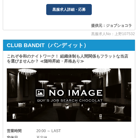
【年収1,200万円】を達成したスタッフもいます！
『目標』のある方を積極採用します！
黒服求人詳細・応募
ぜひあなたも、当社で活躍しながら
「稼げる環境で働きたい！」
あなた史上最高の収入を叶えませんか？
「車が欲しい！」
「とにかくモテたい！」
✦待遇面も圧倒的自信あり
提供元：ジョブショコラ
など志望動機は何でも大丈夫です◎
￣￣￣￣￣￣￣￣￣￣￣￣￣
あなたの『熱い想い』を
黒服求人No：上野107532
【社会保険】完備
ぜひ教えてください！
万が一への備えも
CLUB BANDIT（バンディット）
手抜きいたしません。
もちろん
「興味がある」や
【独立支援制度】あり
これぞ令和のナイトワーク！ 組織体制も人間関係もフラットな当店
「一回経験してみたかった」でもOK！
を選びませんか？ ≪随時昇給・昇格あり≫
現場経験を積みながら
経営ノウハウを学べます！
経験豊富なスタッフが
そのため
イチから丁寧にレクチャーします！
「将来は自分のお店を持ちたい」
着実に成長できる環境です。
という方もぜひお越しください◎
最高の給与と待遇でお迎えするので
【大型連休】あり
ぜひ一緒にお店を盛り上げましょう！
夏季休暇・冬期休暇・海外旅行連休などの
長期休暇がある体制です！
・～・～・～・～・～・～・～・～・～・～・
【寮】あり
《カフェ＆バー 小悪魔ガールズ》
新しいお仕事と新居が
・～・～・～・～・～・～・～・～・～・～・
一気に手に入る当社。
新天地でチャレンジしたい方にも
～未経験でもいきなり高収入！～
営業時間
20:00 ～ LAST
非常にオススメします◎
‾‾‾‾‾‾‾‾‾‾‾‾‾‾‾‾‾‾‾‾‾‾‾‾‾‾‾‾‾‾‾‾‾‾‾‾‾
定休日
不定休