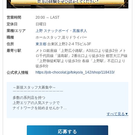
ラウンジSIX LOUNGE
╭━━━━━━━━━━━━━╮
╰┉┉┅┄┄┈ • ┈┄┄┅┉┉╯
体験入社日給10,000円～
営業時間
20:00 ～ LAST
✦どなたでもすぐに稼げる✦
╰━━━━━━ｖ━━━━━━╯
定休日
日曜日
少しでも気になった方は
┎┈┈┈┈┈┈┈┈┈┈┈┈┈┈┒
業種/エリア
上野 スナックボーイ・黒服求人
ぜひ、実際にお仕事してみませんか？
お店の雰囲気や業務内容を事前に自分の目で
職種
ホールスタッフ,送りドライバー
＜店長・幹部候補＞
確かめられるチャンスです◎
月給70万円～
住所
東京都
台東区上野2-2-4 TSビル3F
最寄り駅
メトロ銀座線「上野広小路駅」A3出口より徒歩2分 メト
どしどしご応募ください！
＜ホールスタッフ（正社員）＞
ロ千代田線「湯島駅」2番出口より徒歩3分 都営大江戸線
たくさんのご連絡お待ちしています。
月給40万円～
「上野御徒町駅より徒歩3分 各線「上野駅」不忍口より
徒歩8分
＜ドライバー（アルバイト）＞
日給6,000円～
https://job-chocolat.jp/tokyo/a_142/shop/118433/
公式求人情報
┖┈┈┈┈┈┈┈┈┈┈┈┈┈┈┚
～新規スタッフ大募集中～
業界でも高水準の給与設定で
￣￣￣￣￣￣￣￣￣￣￣￣￣￣
入社初日から高収入を目指せます◎
多数の系列店を持つ
上野エリアの人気スナックで
さらに
ナイトワークを始めませんか？
《賞与》や《交通費支給》など
福利厚生も充実！
業界完全未経験の方も大歓迎！
「違う業種からチャレンジしたい…！」
頑張るほど収入アップを
「将来に向けて今から頑張りたい…！」
実感できるのがメリットです。
応募する
こういった“やる気”や“熱意”を重視しています◎