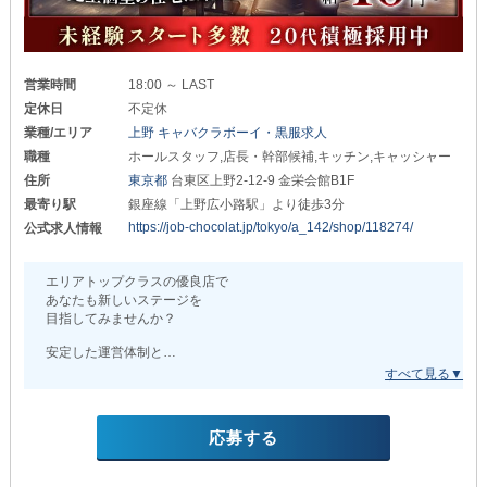
✦正社員✦
月給35万円～50万円
ご活躍や実績に応じて
昇給・昇格の機会を
営業時間
18:00 ～ LAST
多く設けています。
定休日
不定休
さらに、賞与も支給しているため
業種/エリア
上野 キャバクラボーイ・黒服求人
モチベーションを高く保てること
職種
ホールスタッフ,店長・幹部候補,キッチン,キャッシャー
間違いありません！
住所
東京都
台東区上野2-12-9 金栄会館B1F
「お給料に良い変化がない…」
最寄り駅
銀座線「上野広小路駅」より徒歩3分
といった経験をされた方
https://job-chocolat.jp/tokyo/a_142/shop/118274/
公式求人情報
ぜひ当店へ“最高収入額”を
更新しにお越しください◎
エリアトップクラスの優良店で
～～～～～～～～～～～～～～～～～～～
あなたも新しいステージを
目指してみませんか？
◆充実の高待遇をご用意◆
安定した運営体制と
✦社会保険完備✦
サポート環境を整えているため
未経験者さんも
一般企業と変わらず
安心してスタートできます！
万が一のリスクに備え
安心のうえで続けられます。
応募する
∽∽∽∽∽∽∽∽∽∽∽∽∽∽∽∽∽
✦食事補助あり✦
～若手スタッフが活躍中～