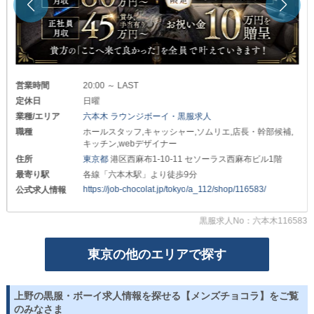
■送りドライバー■
終電後の帰宅も安心です！
日給：8,000 円～
また
┗━━━━━━━━━━━━━━┛
《寮》を完備しているため
上記の基本給からスタートし
遠方にお住まいの方もぜひご応募ください◎
随時『昇給・昇格』を実施していきます！
ご活躍は給与面やポジションに反映されるので
˖⋆࿐໋₊˖⋆࿐໋₊˖⋆࿐໋₊˖⋆࿐໋₊˖⋆࿐໋₊˖
営業時間
20:00 ～ LAST
モチベーションを高く保って働くことができる環境です。
定休日
日曜
少しでも
さらに『賞与』といったボーナスも完備！
業種/エリア
六本木 ラウンジボーイ・黒服求人
【SIX LOUNGE】が気になった方は
未経験からでも高収入を得ることができます◎
まずは一度《体験入社》へ！
職種
ホールスタッフ,キャッシャー,ソムリエ,店長・幹部候補,
店長・幹部候補 案内係も募集中！
キッチン,webデザイナー
職場の雰囲気やお仕事内容を
詳しくはお問い合わせください。
住所
東京都
港区西麻布1-10-11 セソーラス西麻布ビル1階
実際に確認してから
最寄り駅
各線「六本木駅」より徒歩9分
━…━…━…━…━…━…━…━…━…━
入社をご検討いただけます。
https://job-chocolat.jp/tokyo/a_112/shop/116583/
公式求人情報
～福利厚生のご紹介～
無理な勧誘はありません◎
￣￣￣￣￣￣￣￣￣￣￣
皆様からのご連絡を
■日払いOK■
黒服求人No：六本木116583
心よりお待ちしております！
その日の成果を即日受け取ることが可能！
出費が重なってしまった場合でも余裕を持てます。
東京の他のエリアで探す
■社会保険完備■
万が一、病気や怪我に見舞われても安心！
腰を据えて長く続けられる環境です。
上野の黒服・ボーイ求人情報を探せる【メンズチョコラ】をご覧
のみなさま
■独立支援制度あり■