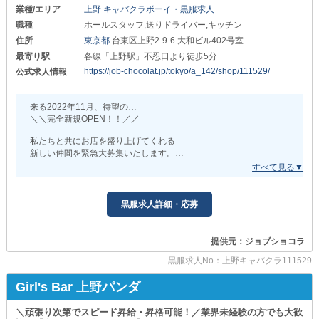
業種/エリア
上野 キャバクラボーイ・黒服求人
プライベートも充実させることが可能です◎
･･････････････････････････････
休日はしっかり羽を伸ばしてくださいね。
職種
ホールスタッフ,送りドライバー,キッチン
住所
東京都
台東区上野2-9-6 大和ビル402号室
～大きな夢がある方も当店へ～
❏生活サポートあり❏
￣￣￣￣￣￣￣￣￣￣￣￣￣￣
最寄り駅
各線「上野駅」不忍口より徒歩5分
￣￣￣￣￣￣￣￣￣￣
希望する方には
移動費や食費も知らぬ間に大きな出費に。
https://job-chocolat.jp/tokyo/a_142/shop/111529/
公式求人情報
『独立支援』を行っています。
しかし当店は《交通費支給》に加え
《食事補助》も完備しています◎
ガールズバーを運営するうえで必要な
まさにお財布に優しい待遇だと言えるでしょう♪
来る2022年11月、待望の…
ノウハウを習得可能！
＼＼完全新規OPEN！！／／
❏独立支援制度あり❏
理想のキャリアを築けるよう
￣￣￣￣￣￣￣￣￣
私たちと共にお店を盛り上げてくれる
精一杯サポートします◎
「将来、自分のお店を構えたい」
新しい仲間を緊急大募集いたします。
そんな方には経営ノウハウをレクチャーします！
･･････････････････････････････
経験・年齢・性別は不問！
あなたの人生をより華やかなものにしませんか？
大切なのは《やる気》だけです◎
～どなたも体験入社へ～
╋━━━━━━━━━━━━━━━━━━━━━━━━╋
もちろん、短期アルバイト希望者さんも大歓迎！
￣￣￣￣￣￣￣￣￣￣￣￣
黒服求人詳細・応募
少しでも気になったなら
||◤ ◥||
「ナイトワークに興味がある」
実際にお試しでお仕事してみるのがオススメ。
°𖤐⸜ アルバイトも募集中 ⸝𖤐°
「何か新しいことに挑戦してみたい」
提供元：ジョブショコラ
店内の雰囲気や
❏ホールスタッフ❏
そんな方は良環境が整った当店で
先輩スタッフが働いている様子を
黒服求人No：上野キャバクラ111529
時給1,500円～
新たなスタートを切ってみませんか？
確認できるから、入社後のミスマッチを防げます！
Girl's Bar 上野パンダ
❏ヘアメイク❏
〓─〓─〓─〓─〓─〓─〓─〓─〓
・各線「上野駅」より徒歩5分
日給8,000円
・JR「御徒町駅」より徒歩4分
＼頑張り次第でスピード昇給・昇格可能！／業界未経験の方でも大歓
【club beauty（ビューティー）】
・東京メトロ銀座線「上野広小路駅」より徒歩3分