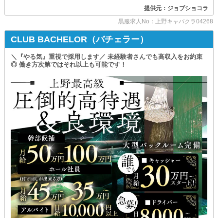
まずは自分にピッタリの天職をスタートしよう！
提供元：ジョブショコラ
∽∽∽∽∽∽∽∽∽∽∽∽∽∽∽∽∽
黒服求人No：上野キャバクラ04268
－－－－－－－－－－－－－－－－－－
◆体験入社受付中◆
CLUB BACHELOR（バチェラー）
…～集客率バツグン！知名度も高い優良店！～…
「いきなり入社するのは不安…」
そんな方は
当店はエリアでもトップクラスの有名店。
まずお試しで働いてみませんか？
＼『やる気』重視で採用します／ 未経験者さんでも高収入をお約束
◎ 働き方次第ではそれ以上も可能です！
土地柄オシャレな人が多く
お仕事内容や職場の雰囲気を
駅からアクセスもしやすいため
実際に確認したうえで
毎日多くのお客様でいつも賑わっています。
納得して入社を決めていただけます。
「長期間活躍できるお店を探している」
体験入社時の給与は全額日払いに対応！
「不安定さとは無縁の職場で頑張りたい」
勤務したその日のうちに
成果を受け取れます◎
そんな方は、ぜひご応募ください！
安定してお仕事をしたい方にピッタリの環境です。
∽∽∽∽∽∽∽∽∽∽∽∽∽∽∽∽∽
…～初月から高収入をGETできます！～…
【ミュウミュウ】ならではの
福利厚生が盛りだくさんです！
業績絶好調の当グループだからこそ
店長・幹部候補になれば
▷交通費支給
【月給60万円以上】も可能。
▷海外研修制度
▷退職金制度
そして
▷独立支援制度
ホール正社員【月給40万円以上】
▷美味しいまかない
ホールアルバイト【時給2,000円以上】
▷FC社長制度