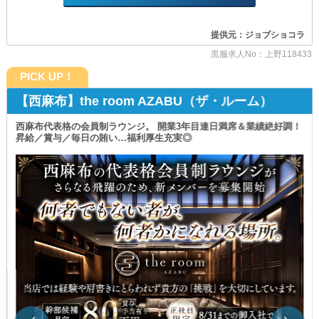
˖⋆࿐໋₊˖⋆࿐໋₊˖⋆࿐໋₊˖⋆࿐໋₊˖⋆࿐໋₊˖
万全ばサポート体制を完備しているので
ゼロからのスタートでもご安心ください！
提供元：ジョブショコラ
経験問わず活躍できる環境をお約束します。
✦働きやすさにも自信あり✦
黒服求人No：上野118433
もちろん、経験者さんは『優遇』あり！
❑オン・オフを両立❑
貴方の経験をぜひ活かしてください。
PICK UP！
《日曜定休＋シフト休》を採用！
～女性スタッフ積極採用中～
【西麻布】the room AZABU（ザ・ルーム）
「キャストとして働いていた経験を活かしたい…」
毎週日曜日に加え
そんな思いの方もお待ちしています◎
もう1日はシフトでお休みを取得できるため
西麻布代表格の会員制ラウンジ。 開業3年目連日満席＆業績絶好調！
無理なくメリハリを付けて働けます◎
昇給／賞与／毎日の賄い…福利厚生充実◎
━…━…━…━…━…━…━…━…━…━
プライベートの時間も
スナックみゆき
充実させましょう！
━…━…━…━…━…━…━…━…━…━
‗‗‗‗‗‗‗‗‗‗‗‗
～募集職種のご紹介～
❑準備の負担や出費はなし❑
￣￣￣￣￣￣￣￣￣￣￣
勤務時に着るスーツは
┏━━━━━━━━━━━━━━┓
《レンタル可能》です。
■ホールスタッフ（正）■
事前に購入する必要はなく
月給：400,000円～
すぐにお仕事を始められます◎
■ホールスタッフ（ア）■
さらに
時給：2,000円～
スタッフも《送り》のご利用がOK。