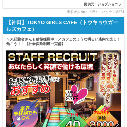
miumiu（ミュウミュウ）上野店
まかないにて生活面をサポート◎
提供元：ジョブショコラ
食費をおさえて栄養も摂れ
∽∽∽∽∽∽∽∽∽∽∽∽∽∽∽∽∽
良いことづくめです！
黒服求人No：上野キャバクラ118274
＞＞社会保険あり＜＜
✦送りご利用可能✦
【神田】TOKYO GIRLS CAFE（トウキョウガー
万が一の際に備えられる
ルズカフェ）
退勤後はお車にて
各種保険をご用意。
安全＆スムーズにお帰りください。
＼未経験者さんも積極採用中！／カフェのような明るい店内で楽しく
腰を据えて
終電の時間を気にすることなく
働こう！！【社会保険制度⇒完備】
働き続けられる職場です◎
ゆったりとご移動いただけます◎
＞＞お住まいあり＜＜
✦寮への入居OK✦
当社では完全個人社宅として
敷金・礼金・更新料の
新築ワンルームマンションを
自己負担は、なんとゼロ！
完備しています。
入社と同時にお引越しも叶う
引っ越しの手当は全額負担！
2つのメリットを手に入れましょう◎
即日入居も可能なため
すぐに新生活を始められるのが
＝＝＝＝＝＝＝＝＝＝＝＝＝＝＝＝＝＝＝
嬉しいPOINTです◎
ここはただ高収入を得られるだけでなく
まだまだ終わりません。
自己成長ものぞめるステージ。
＼期間限定の特典／
新たな環境に飛び込んで可能性を広げ
思い描く理想の自分に近付きませんか？
入社された方“全員”に