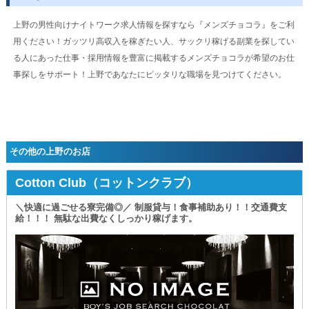
働きながら経営ノウハウを学べます！
将来、自分のお店を持ちたい方にオススメです◎
上野の男性向けナイトワーク求人情報を探すなら『メンズチョコラ』をご利
用ください！ガッツリ高収入を稼ぎたい人、サックリ稼げる副業を探してい
■体験入社OK■
営業風景や業務の流れを事前に確認できます！
る人にあった仕事・採用情報を豊富に掲載するメンズチョコラが希望のお仕
「思っていたのと違った…」という心配もありません◎
事探しをサポート！上野であなたにピッタリな職場を見つけてください。
━…━…━…━…━…━…━…━…━…━
少しでも興味を持ってくださった方は
いつでもお問い合わせください！
皆様からのたくさんのご応募を
その他の上野のお店
心よりお待ちしています。
Cotton Club（コットンクラブ）
＼快適に過ごせる寮完備◎／ 制服貸与！食事補助あり！！交通費支
給！！！ 無駄な出費なくしっかり稼げます。