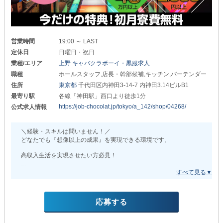
お祝い金40万円以上を
上質な空間とハイクラスな接客を身につけ
プレゼント！
自分の価値が高まっていく日々。
それは、かけがえのない人生の宝となるでしょう◎
引っ越しを検討中の方は
ぜひ一度ご相談ください◎
その第一歩を踏み出すなら
営業時間
19:00 ～ LAST
ぜひ当店をお選びください！
このチャンスは見逃し厳禁です。
定休日
日曜日・祝日
ともに働ける有意義なときを
業種/エリア
上野 キャバクラボーイ・黒服求人
∽∽∽∽∽∽∽∽∽∽∽∽∽∽∽∽∽
心より楽しみにお待ちしております。
職種
ホールスタッフ,店長・幹部候補,キッチン,バーテンダー
◆稼ぎやすさが圧倒的◆
住所
東京都
千代田区内神田3-14-7 内神田3.14ビルB1
未経験の方でも
最寄り駅
各線「神田駅」西口より徒歩1分
月給40万円以上からスタート！
https://job-chocolat.jp/tokyo/a_142/shop/04268/
公式求人情報
店長・幹部候補は
月給100万円以上で採用します。
＼経験・スキルは問いません！／
どなたでも『想像以上の成果』を実現できる環境です。
さらに
随時昇給・賞与・歩合があり
高収入生活を実現させたい方必見！
実力次第でお給料は大きくUP◎
_/_/_/_/_/_/_/_/_/_/_/_/_/_/_/
実際に20代で
年収1,000万円以上を達成したスタッフも
【神田】TOKYO GIRLS CAFE
多数在籍しています。
（トウキョウガールズカフェ）
応募する
_/_/_/_/_/_/_/_/_/_/_/_/_/_/_/
経歴に関係なく
高収入を目指せるのが魅力的です◎
新たな挑戦をしたい方など