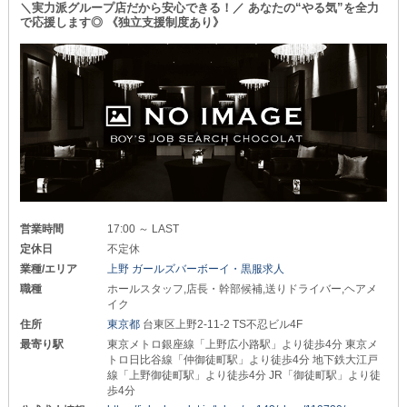
■高月給を実現するお店■
＼実力派グループ店だから安心できる！／ あなたの“やる気”を全力
で応援します◎ 《独立支援制度あり》
実力・企画力・人材育成など
///////////////////////////////////////////////
多角的に評価する仕組みが確立しており
昇格チャンスは年に数回！
未経験からのスタートでも…
ホールスタッフ『月給35万円以上』の高額設定！
やる気次第で、数年以内に役職者として
基本給に加え、高額歩合も付くので
ステップアップできる道が用意されています。
他店よりもはるかに稼ぐことができます。
⊹⊱❖⊰⊹
///////////////////////////////////////////////
■未経験からでも成長できる体制■
もちろん、経験・学歴・職歴は不問です！
￣￣￣￣￣￣￣￣￣￣￣￣￣￣￣￣
当店では“熱意”と“人柄重視”で採用します◎
必要なのは学歴でも経験でもなく
お仕事のスキルは実際に勤務しながら
“誠実に働く姿勢”だけ！
徐々に身に付けていけばOK。
個々に合ったスピードでレクチャーしていくので
50年近く続く
営業時間
17:00 ～ LAST
一人ひとりが確実に成長できる環境です！
「プラザエンタープライズ」の
定休日
不定休
教育ノウハウを活かした
⇒入社後の成果は全て『能力給』として
業種/エリア
上野 ガールズバーボーイ・黒服求人
マニュアルを完備しており
給与に還元していきます。
職種
ホールスタッフ,店長・幹部候補,送りドライバー,ヘアメ
スマホでいつでも学習可能です◎
イク
また、コロナ禍ということもあり
知識ゼロから始めても
異業種からの転職組も多数！
住所
東京都
台東区上野2-11-2 TS不忍ビル4F
自分のペースで仕事を覚えていけます。
あなたが今まで培ってきた知識や能力を
最寄り駅
東京メトロ銀座線「上野広小路駅」より徒歩4分 東京メ
活かせる絶好のチャンスです。
トロ日比谷線「仲御徒町駅」より徒歩4分 地下鉄大江戸
⊹⊱❖⊰⊹
線「上野御徒町駅」より徒歩4分 JR「御徒町駅」より徒
＜昇給・昇格は年功序列じゃない！＞
■夢の高収入も現実に■
歩4分
当店では、従業員の頑張りや業務への姿勢を
￣￣￣￣￣￣￣￣￣￣￣