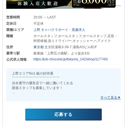
それぞれが業界でも高水準です◎
▷会社負担の健康診断
▷奨学金返済サポート制度
業務拡大の予定もあるため
空きポストを狙って頑張りたい方は見逃し厳禁！
他店様でここまであるのを
営業時間
20:00 ～ LAST
見たことがありますでしょうか？
スキルを磨き、実力をつけた方には
定休日
不定休
きちんと『収入UP』という還元をお約束します。
∽∽∽∽∽∽∽∽∽∽∽∽∽∽∽∽∽
業種/エリア
上野 キャバクラボーイ・黒服求人
スピード昇格・昇給も当たり前。
職種
ホールスタッフ,ホールスタッフ,ホールスタッフ,店長・
現在、事業拡大につき
今よりも倍以上の収入を手に入れられます！
幹部候補,送りドライバー,キャッシャー,ヘアメイク
20代～30代の
住所
東京都
文京区湯島3-39-7 湯島ASビルB1F
若手スタッフを緊急募集！
▼稼げる仕組みは日々アップデート中！▼
最寄り駅
銀座線「上野広小路駅」より徒歩3分
未経験者さんでも
頑張りがちゃんと収入に反映される
https://job-chocolat.jp/tokyo/a_142/shop/117740/
公式求人情報
熱意があれば積極採用いたします。
充実の給与システム。
たとえ未経験でも、給与は下がりません◎
アルバイト希望も大歓迎◎
上野エリアNo1.級の好待遇
週2～3日勤務も可能なため
むしろ、日々の努力次第で
￣￣￣￣￣￣￣￣￣￣￣￣￣￣
学生さん・Wワークさんにも
随時昇給・昇格のチャンスあり！！！
法令遵守の優良店で一緒に働いてくれる
オススメです！
新規スタッフを募集しています！
頑張れば頑張るほど収入が伸びていく
少しでも興味を持っていただけましたら
シンプルでわかりやすい仕組みです。
＼ 20代が大活躍中 ／
ぜひお気軽にご連絡ください。
抜群のサポート体制だから
ご質問だけでも大歓迎です◎
業界経験者さんの場合
未経験者さんでもご安心ください◎
前職の経歴・給与実績をしっかり考慮します。
【バチェラー】はあなたの『やる気』を
あなたとお会いできる日を
応募する
重視して採用を実施します。
心より楽しみにしております！
これまで積んできたキャリアを活かし
過去最高収入を狙えること間違いありません◎
もちろん『熱意』があれば