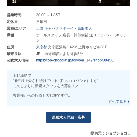
あなたのスキルアップに繋がることをお約束します。
*交通費を一部支給*
また、独立支援制度あり！
⇒通勤時にかかる出費を抑えられるのが魅力！
将来自分のお店を持ちたい方は
営業時間
20:00 ～ LAST
遠方にお住まいの方も安心です。
当店で経営ノウハウをたくさん学んでください！
定休日
日曜日
業種/エリア
上野 キャバクラボーイ・黒服求人
＼未経験でも月給33万円以上可能！／
*制服の貸与あり*
今なら空きポスト多数あり！
職種
ホールスタッフ,店長・幹部候補,送りドライバー,キッチ
⇒事前準備の負担を減らせるよう
年齢や経験に関係なく
ン
ワイシャツを支給しています◎
あなたの頑張りは必ず評価します！
住所
東京都
文京区湯島3-42-6 上野ホリビルB1F
∵∴∵∴∵∴∵∴∵∴∵∴∵∴∵∴∵∴∵
最寄り駅
JR「御徒町駅」より徒歩5分
【勤務形態】
早番:16時～0時
https://job-chocolat.jp/tokyo/a_142/shop/00456/
公式求人情報
興味がある方は、ぜひお気軽にお問い合わせください！
遅番:21時～5時
まずは些細なご質問だけでも構いません◎
早番と遅番の交代制シフトになっています。
予定に合わせて、シフトを調整していくこともできるので
上野湯島で
あなたと一緒に働ける日を、楽しみにお待ちしております。
まずはご相談ください！
16年以上愛され続けている【Pasha（パシャ）】が
＼久しぶりに新規スタッフを大募集！／
少しでも興味があれば
ぜひお気軽にお問い合わせください。
異業種からの転職も大歓迎です◎
スキル・知識ゼロからのスタートでも
着実に成長できる環境を整えて
あなたをお迎えします！
黒服求人詳細・応募
▼抜群のサポート体制！
￣￣￣￣￣￣￣￣￣￣￣
温厚で優しいスタッフが多い当店。
提供元：ジョブショコラ
従業員同士のチームワークも良好だから