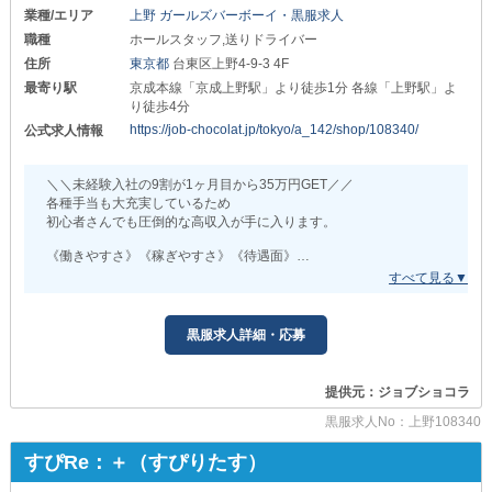
録音・楽曲データ制作のための
業種/エリア
上野 ガールズバーボーイ・黒服求人
専用スタジオも完備！
職種
ホールスタッフ,送りドライバー
住所
東京都
台東区上野4-9-3 4F
ナイトワークの現場を超えて幅広い分野に
関わるチャンスがあるのも大きな魅力です。
最寄り駅
京成本線「京成上野駅」より徒歩1分 各線「上野駅」よ
り徒歩4分
⊹⊱❖⊰⊹
https://job-chocolat.jp/tokyo/a_142/shop/108340/
公式求人情報
■働きやすさも、将来性も。全部そろう職場。■
￣￣￣￣￣￣￣￣￣￣￣￣￣￣￣￣￣￣￣￣￣￣
＼＼未経験入社の9割が1ヶ月目から35万円GET／／
ナイトワーク業界でも
各種手当も大充実しているため
有数の規模を誇る【コットンクラブ】は
初心者さんでも圧倒的な高収入が手に入ります。
安心して長く続けられる環境が整っています。
《働きやすさ》《稼ぎやすさ》《待遇面》
給与は日払いにも対応しており
全てにおいて“別格”をご用意！
ボーナス・退職金・引っ越し祝い金など
ホワイト企業に匹敵する福利厚生を実現！
【Girls Academia（ガールズアカデミア）】
休日は週2日きっちり休め
黒服求人詳細・応募
有給も取得できるため
プライベートとの両立も可能です◎
■抜群に居心地の良いお店■
提供元：ジョブショコラ
⊹⊱❖⊰⊹
厳しい上下関係はありません！
黒服求人No：上野108340
「こんな待遇があったらもっと良いな」
■公平でスピーディなキャリアアップ■
そんなスタッフの声が詰め込まれた
￣￣￣￣￣￣￣￣￣￣￣￣￣￣￣￣￣￣
すぴRe：＋（すぴりたす）
“働きやすい職場”をお約束します。
「頑張っても評価されない」
そんな不満とは無縁◎