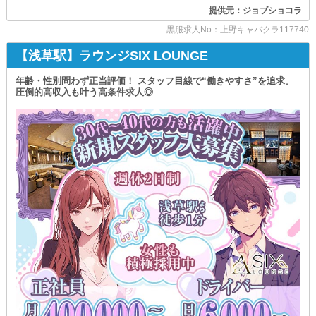
40代・50代のミドル世代の方や
…～働きやすい環境つくりを徹底しています！～…
提供元：ジョブショコラ
黒服希望の女性も大歓迎◎
黒服求人No：上野キャバクラ117740
出社時間は『18時』からなので
世の中の流れに柔軟に対応していきます！
午前の時間は自分の好きなように使ってOK！
週休2日制、フレックスタイム制、準社員制など
【浅草駅】ラウンジSIX LOUNGE
営業前の掃除は私たちで行いません。
少しでも興味があれば
営業中の業務だけに集中できる
年齢・性別問わず正当評価！ スタッフ目線で“働きやすさ”を追求。
ぜひ、お気軽にお問合せください！
環境をご用意しております◎
圧倒的高収入も叶う高条件求人◎
＞＞＞＞＞＞＞＞＞＞＞＞＞＞＞＞＞＞＞＞＞＞＞＞
また、経験豊富な
先輩スタッフが丁寧にフォローするので
【 CLUB BACHELOR（バチェラー）】
未経験の方でも安心して飛び込めます◎
￣￣￣￣￣￣￣￣￣￣￣￣￣￣￣￣￣￣
╭━━━━━━━━━━━━━╮
さらに『社会保険』を完備しているので
長期間働きたい【安定志向】の方もご安心を。
ただいま特別ボーナスあり
また、住居も仕事も同時に決めたいという方のために
╰━━━━━━ｖ━━━━━━╯
お店から徒歩圏内に
入社を決めてくれた方に
『1Rマンション寮』を完備しています。
『お祝い金』をお渡ししています◎
また、給与とは別なのでお得に
充実した福利厚生を整えているため
働き始められるんです！
誰でもムリなく活躍できます！
＜＜＜＜＜＜＜＜＜＜＜＜＜＜＜＜＜＜＜＜＜＜＜＜
－－－－－－－－－－－－－－－－－－
■ 給与システムはコチラ ■
■新入社員応援キャンペーン！■
幹部候補
【今だけの特典！初月寮費無料！！】