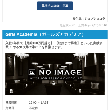
￣￣￣￣￣￣￣￣￣￣￣￣￣￣￣￣
上野エリアでも
黒服求人詳細・応募
屈指の集客力を誇る【コットンクラブ】。
毎日行われるショーやイベントで
フロアは大盛況です。
提供元：ジョブショコラ
その舞台裏を支え、お客様に快適な時間を
黒服求人No：上野キャバクラ00561
届けるのがスタッフの役割。
Girls Academia（ガールズアカデミア）
主な業務は――
・お客様のご案内
入社1年目で【月給100万円越え】 【統括まで昇進】といった実績多
・キャストのサポート
数！ やる気次第で常に上を目指せます。
・イベントの進行補助や片付け
・フロア全体の安全管理
この経験を通じて
接客マナーやマネジメント力
イベント運営のノウハウや危機管理能力など
将来にも活かせる力が身につきます！
■現場も演出も、全部学べる。■
￣￣￣￣￣￣￣￣￣￣￣￣￣￣￣
当店には、プロの宣材写真を撮影できる
カメラマンが在籍しており
キャストの魅力を最大限に引き出す
撮影現場を間近で経験できます。
営業時間
12:00 ～ LAST
定休日
不定休
さらに、衣装部門や