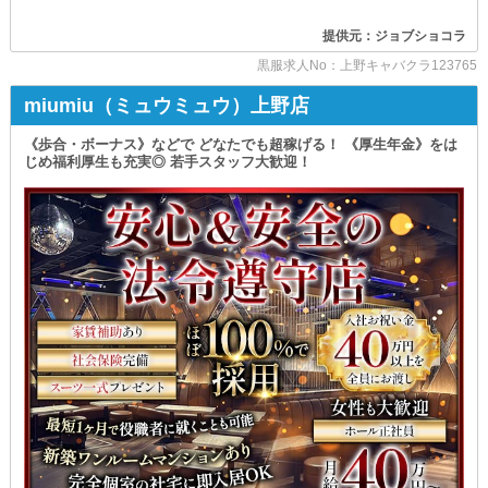
多数在籍しており
厚い支持をいただいています◎
提供元：ジョブショコラ
客層は主に企業の経営者様や
黒服求人No：上野キャバクラ123765
役員層・著名人の方が中心です。
miumiu（ミュウミュウ）上野店
普段の生活ではなかなか出会えない
人脈や価値観に触れられるので
《歩合・ボーナス》などで どなたでも超稼げる！ 《厚生年金》をは
視野が広がること間違いありません！
じめ福利厚生も充実◎ 若手スタッフ大歓迎！
挑戦するにあたって
経歴・性別・年齢は不問。
魅力的な環境に身を置き
ともに働く仲間として
切磋琢磨を重ねませんか？
＝＝＝＝＝＝＝＝＝＝＝＝＝＝＝＝＝＝＝
【LIRIC TOKYO UENO（リリックトウキョウウエノ）】
＝＝＝＝＝＝＝＝＝＝＝＝＝＝＝＝＝＝＝
◆とにかく上を目指せる◆
✦店長・幹部候補✦
月給60万円～100万円