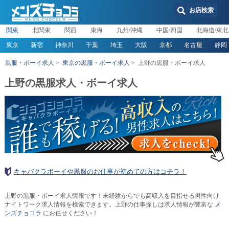
お店検索
関東
北関東
関西
東海
九州/沖縄
中国/四国
北海道/東北
東京
新宿
神奈川
千葉
埼玉
大阪
京都
名古屋
静岡
黒服・ボーイ求人
東京の黒服・ボーイ求人
上野の黒服・ボーイ求人
上野の黒服求人・ボーイ求人
キャバクラボーイや黒服のお仕事が初めての方はコチラ！
上野の黒服・ボーイ求人情報です！未経験からでも高収入を目指せる男性向け
ナイトワーク求人情報を検索できます。上野の仕事探しは求人情報が豊富な
メ
ンズチョコラ
にお任せください！