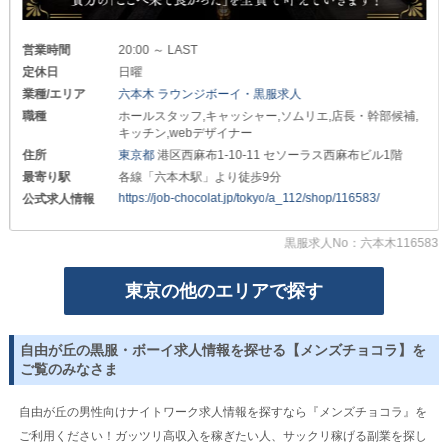
日暮里の黒服求人・ボーイ求人
西日暮里の黒服求人・ボーイ求人
営業時間
20:00 ～ LAST
竹ノ塚の黒服求人・ボーイ求人
西新井の黒服求人・ボーイ求人
定休日
日曜
西葛西の黒服求人・ボーイ求人
綾瀬の黒服求人・ボーイ求人
業種/エリア
六本木 ラウンジボーイ・黒服求人
職種
ホールスタッフ,キャッシャー,ソムリエ,店長・幹部候補,
大森の黒服求人・ボーイ求人
神楽坂の黒服求人・ボーイ求人
キッチン,webデザイナー
住所
東京都
港区西麻布1-10-11 セソーラス西麻布ビル1階
金町の黒服求人・ボーイ求人
亀戸の黒服求人・ボーイ求人
最寄り駅
各線「六本木駅」より徒歩9分
https://job-chocolat.jp/tokyo/a_112/shop/116583/
公式求人情報
黒服求人No：六本木116583
東京の他のエリアで探す
自由が丘の黒服・ボーイ求人情報を探せる【メンズチョコラ】を
ご覧のみなさま
自由が丘の男性向けナイトワーク求人情報を探すなら『メンズチョコラ』を
ご利用ください！ガッツリ高収入を稼ぎたい人、サックリ稼げる副業を探し