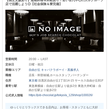
【独立支援あり】短期昇格＆昇給あり！若い世代中心の大手グループ
これらすべてをお約束します！
さらに、出勤日の成果は
店で活躍しよう◎【社会保険＆寮完備】
《日払い》でお渡し可能◎
初めてアルバイト挑戦をする夜職初心者さんも
他業種・他店様より移籍がしたい経験者さんも
「急な出費続きで今月ちょっとキツイ…」
年齢を気にして転職に踏み出せない30～40代の方も
そんなピンチが訪れても
どなたでも活躍できること間違いありません♪
すぐに対応できます。
ご希望の際は遠慮なくお声がけください！
“自分に合ったお店”を選んで
これからのキャリアを築いていきましょう。
_/_/_/_/_/_/_/_/_/_/_/_/_/_/_/_/_/_/_/_/_/_/
▼△▼△▼△▼△▼△▼△▼△▼△▼△▼△▼△▼△
《体験入社》も随時受付中。
業務内容・店内の雰囲気・客層など
◆女性スタッフを積極的にお迎え中◆
実際にお店へ行ってみないとわからない部分を
事前に確かめられます◎
黒服志望の女の子にとって
抜群の良環境です◎
営業時間
20:00 ～ LAST
ミスマッチが起こる心配もありません。
定休日
日曜・祝日
いきなり入社するのが不安な方は
1人ひとりがスムーズにのびのびと過ごせる
業種/エリア
自由が丘 キャバクラボーイ・黒服求人
お試し勤務から始めてみましょう！
居心地の良い雰囲気。
自然とチームワークが生まれるような仲間意識に
職種
店長・幹部候補,ホールスタッフ,バーテンダー
少しでも気になったら
働きやすさを感じられるでしょう♪
住所
東京都
目黒区自由が丘1丁目14-15 サーカス自由が丘B1F
ぜひお気軽にお問い合わせください◎
最寄り駅
東急東横線：自由が丘駅より徒歩2分 東急大井町線：自
良い意味で“忖度・偏見”のない
由が丘駅より徒歩2分
クリーンなお店で夜職をしませんか？
https://job-chocolat.jp/tokyo/a_129/shop/100026/
公式求人情報
▼△▼△▼△▼△▼△▼△▼△▼△▼△▼△▼△▼△
◆ワークスタイルについて◆
ゆっくりとリラックスできる店内は、お客様・スタッフともに大好