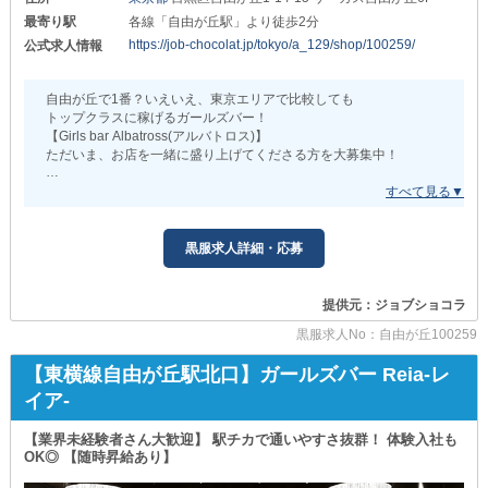
常にモチベーション高く働くことができる環境です。
最寄り駅
各線「自由が丘駅」より徒歩2分
またお給料の『日払い』もOK◎
https://job-chocolat.jp/tokyo/a_129/shop/100259/
公式求人情報
引かれものも少ないので
勤務した分はしっかり手元に残ります！
自由が丘で1番？いえいえ、東京エリアで比較しても
▶▶▶待遇・福利厚生も充実◀◀◀
トップクラスに稼げるガールズバー！
【Girls bar Albatross(アルバトロス)】
■『社会保険完備』『賞与あり』
ただいま、お店を一緒に盛り上げてくださる方を大募集中！
生活も収入も安定しているため
長期に渡って働きたいという方にもオススメです◎
─【11月だけの限定】────────────
■『週休2日制』『年末年始休暇あり』
正社員→月給40万円以上
決まったお休みが取れるから
※経験・知識は一切不要
黒服求人詳細・応募
プライベートの時間をしっかり確保できます！
業界未経験者も積極採用中！
メリハリをもって働けるお店です◎
経験のある方なら、
■『独立支援あり』
提供元：ジョブショコラ
店長・幹部候補→月給50万円以上
「夜職業界で上を目指したい！」
※歩合手当てあり
黒服求人No：自由が丘100259
という方はぜひ当社へお越しください！
給与100万円以上の社員も在籍中！
接客テクニックだけでなく
【東横線自由が丘駅北口】ガールズバー Reia-レ
店舗運営の知識やノウハウも学べます◎
正社員でも日払いに対応可、
イア-
昇給・昇格は随時行っています。
■『寮・社宅あり』
真面目に取り組んでくださる方だと、
物件探しは必要ありません。
平均入社3ヶ月後に昇格し、お給料UP！
【業界未経験者さん大歓迎】 駅チカで通いやすさ抜群！ 体験入社も
お仕事とお部屋を同時に決められます◎
OK◎ 【随時昇給あり】
ご希望の方はお気軽にご相談を。
────────────────────────