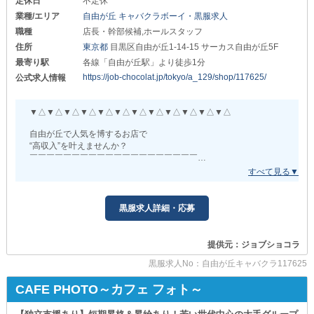
定休日
不定休
たくさんのご連絡をお待ちしています！
業種/エリア
自由が丘 キャバクラボーイ・黒服求人
┗━━━━━━━━━━━━━┛
職種
店長・幹部候補,ホールスタッフ
頑張り次第では
住所
東京都
目黒区自由が丘1-14-15 サーカス自由が丘5F
上記の基本給に加えて《賞与》も支給！
最寄り駅
各線「自由が丘駅」より徒歩1分
そのうえ《昇給・昇格》も実施します。
https://job-chocolat.jp/tokyo/a_129/shop/117625/
公式求人情報
みなさんの努力を見逃さず
惜しみなくお給料へと還元！
想像以上の高収入を手に入れられること
▼△▼△▼△▼△▼△▼△▼△▼△▼△▼△▼△▼△
間違いありません◎
自由が丘で人気を博するお店で
＼アルバイトも同時募集／
“高収入”を叶えませんか？
┏━━━━━━━━━━━━━┓
￣￣￣￣￣￣￣￣￣￣￣￣￣￣￣￣￣￣￣￣
当店は近隣地域に店舗を拡大中のグループです◎
＊ホールスタッフ
時給1,500円以上
複数経営ならではの
“ノウハウの共有”や“安定感”が特徴。
黒服求人詳細・応募
＊ドライバー
日給10,000円～15,000円
そのため
◇━━━━━━━━━━━━━━━◇
┗━━━━━━━━━━━━━┛
提供元：ジョブショコラ
✓どなたでも安心の働きやすさ
黒服求人No：自由が丘キャバクラ117625
勤務頻度は《週2～3日》でもOK！
✓理想のワークライフバランス
学業や本業に専念しながら
✓圧倒的な高収入と稼ぎやすさ
CAFE PHOTO～カフェ フォト～
スキマ時間を使って稼ぎたい方に
とてもオススメです。
◇━━━━━━━━━━━━━━━◇