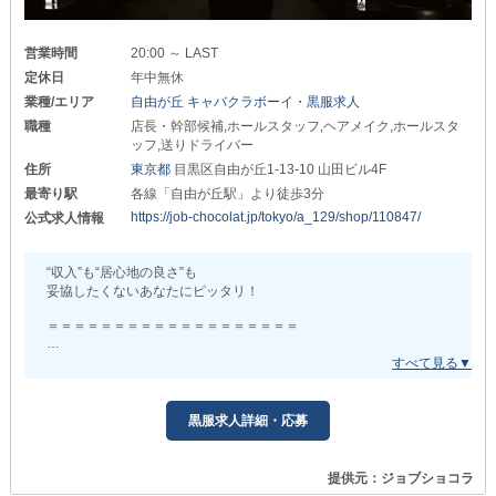
営業時間
20:00 ～ LAST
定休日
年中無休
業種/エリア
自由が丘 キャバクラボーイ・黒服求人
職種
店長・幹部候補,ホールスタッフ,ヘアメイク,ホールスタ
ッフ,送りドライバー
住所
東京都
目黒区自由が丘1-13-10 山田ビル4F
最寄り駅
各線「自由が丘駅」より徒歩3分
https://job-chocolat.jp/tokyo/a_129/shop/110847/
公式求人情報
“収入”も“居心地の良さ”も
妥協したくないあなたにピッタリ！
＝＝＝＝＝＝＝＝＝＝＝＝＝＝＝＝＝＝＝
『【朝・夜】葉月（ハヅキ）』
＝＝＝＝＝＝＝＝＝＝＝＝＝＝＝＝＝＝＝
黒服求人詳細・応募
いきなりですが
お仕事を選ぶうえで
あなたは何を1番重視していますか？
提供元：ジョブショコラ