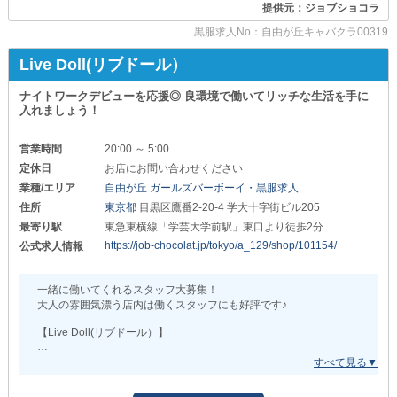
際にご希望をご相談ください。
提供元：ジョブショコラ
幹部候補（正社員）
あなたと一緒に働ける日を
月給60万円以上
◇昇給・昇格随時◇
黒服求人No：自由が丘キャバクラ00319
心よりお待ちしております。
職歴や年齢にかかわらず能力を正当に評価してお給料で還元してい
ホール社員
ます。
Live Doll(リブドール）
月給35万円以上
やる気次第でスピード昇給も可能◎
どんどん上を目指せる環境です！
ホールアルバイト
ナイトワークデビューを応援◎ 良環境で働いてリッチな生活を手に
入れましょう！
時給2,000円以上
少しでも気になった方はお気軽にお問い合わせくださいね。
バーテンダー社員
営業時間
20:00 ～ 5:00
月給35万円以上
定休日
お店にお問い合わせください
バーテンダーアルバイト
業種/エリア
自由が丘 ガールズバーボーイ・黒服求人
時給2,000円以上
住所
東京都
目黒区鷹番2-20-4 学大十字街ビル205
└────────────────┘
最寄り駅
東急東横線「学芸大学前駅」東口より徒歩2分
https://job-chocolat.jp/tokyo/a_129/shop/101154/
公式求人情報
✦客層・得られる刺激がハイクラス✦
￣￣￣￣￣￣￣￣￣￣￣￣￣￣￣￣￣￣￣￣￣
富裕層が集うお店につき
一緒に働いてくれるスタッフ大募集！
「ガールズバーならではの居心地」
大人の雰囲気漂う店内は働くスタッフにも好評です♪
「業種の枠を超えた上質な経験値」
こちら両方をお約束できます！
【Live Doll(リブドール）】
接客業・サービス業での勤務経験のみならず
「ナイトワークって大変そう…」
“ハイクラスな環境”ならではの
「本当に稼げるか不安…」
貴重な人脈が築けるということ。
そんな心配をお持ちの方も安心して働けます。
人として何回りも大きくなる今後の生活と