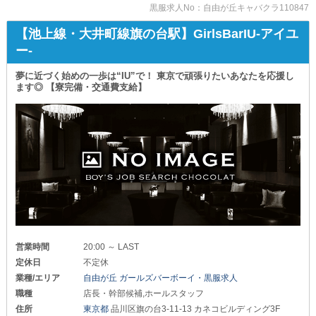
“安定した高収入を得られるか”
黒服求人No：自由が丘キャバクラ110847
を大事にしている方は
多いのではないでしょうか。
【池上線・大井町線旗の台駅】GirlsBarIU-アイユ
ー-
当店は未経験でも
+‥‥‥‥‥‥‥‥‥‥‥‥‥+
◇店長幹部候補:月給40万円～45万円
夢に近づく始めの一歩は“IU”で！ 東京で頑張りたいあなたを応援し
◇ホール正社員:月給28万円～35万円
ます◎ 【寮完備・交通費支給】
+‥‥‥‥‥‥‥‥‥‥‥‥‥+
上記の基本給からスタートできます！
もちろん定期的な『昇給・昇格』により
成果をきちんと給与として還元。
さらに『ボーナス』の支給もあるため
臨時収入だって得られます！
ぜひ『ハヅキ』で
安定した固定給の先にある
あなた史上最高の高収入を叶えましょう◎
－－－－－－－－－－－－－－－－
営業時間
20:00 ～ LAST
定休日
不定休
だけど、実際に働き続けるとなったら
稼ぎと同じくらいに
業種/エリア
自由が丘 ガールズバーボーイ・黒服求人
『職場の雰囲気』も大切ですよね。
職種
店長・幹部候補,ホールスタッフ
住所
東京都
品川区旗の台3-11-13 カネコビルディング3F
ご安心ください。