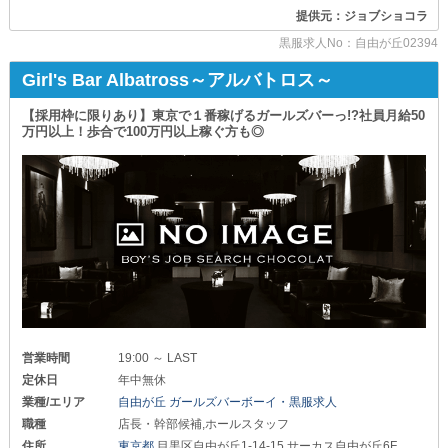
▶▶▶楽しみながら働ける職場◀◀◀
提供元：ジョブショコラ
居心地の良さには自信アリ！
業界柄“安定した収入”は難しいと思う方も
レクリエーションや社員旅行など
少なくないと思います…。
黒服求人No：自由が丘02394
面白いイベントがあります◎
しかし【ララ】では
Girl's Bar Albatross～アルバトロス～
従業員同士の仲も深まるから
堅実な会社経営と手堅い運営をしているため
「人間関係で悩む」
不安に思っていただく必要はありません！
【採用枠に限りあり】東京で１番稼げるガールズバーっ!?社員月給50
なんてこととは、一切無縁の環境です！
万円以上！歩合で100万円以上稼ぐ方も◎
クリーンな環境で働きたい方は
▶▶▶募集職種◀◀◀
ぜひお気軽にご応募ください◎
《店長・幹部候補》
正社員：月給50万円～100万円
あなたの挑戦的な“一歩”を
《ホールスタッフ》
しっかりとサポートします♪
正社員：月給35万円以上
▼△▼△▼△▼△▼△▼△▼△▼△▼△▼△▼△▼△
アルバイト：時給1,500円以上
《ドライバー》
日給6,000円以上
ガソリン代支給
《バーテンダー》
時給1,500円以上
《案内係》
時給1,500円以上
営業時間
19:00 ～ LAST
定休日
年中無休
店長・幹部候補に関しては
月給50万円を下回ることは、ほぼありません！
業種/エリア
自由が丘 ガールズバーボーイ・黒服求人
ほかの各職種についても『昇給・昇格』は随時行っています◎
職種
店長・幹部候補,ホールスタッフ
努力が給与や役職など、目に見える形で還元されるため
住所
東京都
目黒区自由が丘1-14-15 サーカス自由が丘6F