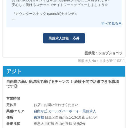
お酒の飲み方がキレイな常連のお客様が中心にご来店されます♪
安心して働けるスナックでナイトワークデビューしましょう☆
『カウンタースナック naonchi(ナオンチ)』
■年中無休で営業中
年中無休で営業しているので出勤スケジュールは完全にあなた次第
♪
「とことん稼ぎたい」
黒服求人詳細・応募
「プライベートと両立させたい」
そんなご希望があればぜひお聞かせくださいね◎
提供元：ジョブショコラ
■稼げるシステム
努力がお給料に直結するシステムです♪
黒服求人No：自由が丘110311
楽しみながらお仕事ができるのでモチベーションも高まりますよ◎
アジト
自由が丘駅から歩いて1分のところにあります♪
気になった方はお気軽にご応募ください☆
自由度の高い良環境で稼げるチャンス！ 経験不問で活躍できる職場
です◎
営業時間
定休日
お店にお問い合わせください
業種/エリア
自由が丘 ガールズバーボーイ・黒服求人
住所
東京都
目黒区自由が丘1-13-10 山田ビル4
最寄り駅
東急大井町線 自由が丘駅 徒歩2分