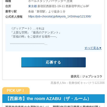
職種
ホールスタッフ,バーテンダー,営業
ぜひこの機会にご検討ください◎
住所
東京都
新宿区西新宿1-19-11 西新宿甲州ビル9F
・・・‥‥……………………‥‥・・・
最寄り駅
各線「新宿駅」より徒歩１分
■理想の高収入を■
https://job-chocolat.jp/tokyo/a_143/shop/121306/
公式求人情報
◇店長・幹部候補
月給:90万円～
《グッドアート》…それは
『上質な空間』『最高のアテンダント』
◇ホールスタッフ正社員
『至福の時』をご提供する場所――。
月給:35万円～
⋅⋅⋅⋅⋅⋅⋅⋅⋅⋅⋅⋅⋅⋅⋅⋅⋅⋅⋅⋅⋅⋅⋅⋅⋅⋅⋅⋅⋅⋅⋅⋅⋅⋅⋅⋅
◇ホールスタッフアルバイト
当店は、昨年5月に誕生した
時給：2,000円～（研修時給あり）
新宿エリア初と呼ばれている
◇キッチン
“会員制ラウンジ”です！
応募する
月給:30万円～
新規店につき、ただ今採用率をUP中です。
さらに『スピード昇格』あり！
スタッフ間・キャストさんとも
ゼロからのスタートでも
提供元：ジョブショコラ
良い関係を築けており
やる気次第でしっかりと稼げるので
店内の雰囲気は常に良好！
ご安心ください◎
黒服求人No：歌舞伎町キャバクラ121306
どなたでも馴染みやすく
・・・‥‥……………………‥‥・・・
心地よく働ける環境です◎
PICK UP！
■実働8時間のみ■
従業員同士のコミュニケーションが
【西麻布】the room AZABU（ザ・ルーム）
きちんと取れているからこそ
実働時間が長いお店が多い中
お店全体が温かな空気に包まれています。