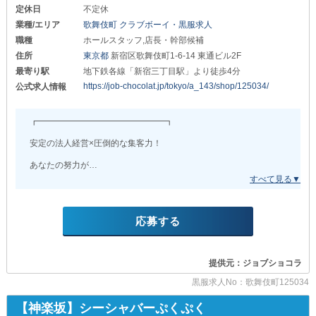
定休日
不定休
業種/エリア
歌舞伎町 クラブボーイ・黒服求人
職種
ホールスタッフ,店長・幹部候補
住所
東京都
新宿区歌舞伎町1-6-14 東通ビル2F
最寄り駅
地下鉄各線「新宿三丁目駅」より徒歩4分
https://job-chocolat.jp/tokyo/a_143/shop/125034/
公式求人情報
┏━━━━━━━━━━━━━━━┓
安定の法人経営×圧倒的な集客力！
あなたの努力が
しっかり還元される良環境で
理想の収入を手に入れませんか？
┗━━━━━━━━━━━━━━━┛
応募する
「夜職は初めてで不安…」
「正当に評価されていない気がする…」
そんなお悩みを抱えている方にこそ
提供元：ジョブショコラ
選んでいただきたい環境がここにあります◎
黒服求人No：歌舞伎町125034
当店は、歌舞伎町で続々と系列展開を行い
今年中に関西への新規出店を決定している
【神楽坂】シーシャバーぷくぷく
安定の法人経営店です。