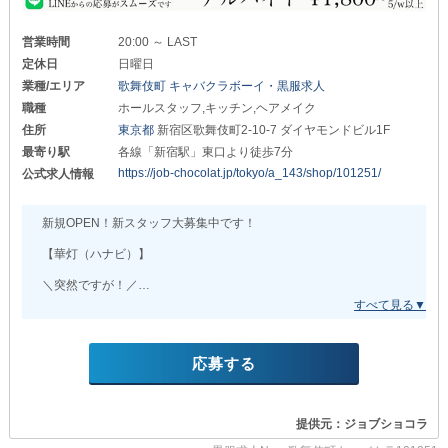
ぜひ参考にしてください◎
∽∽∽∽∽∽∽∽∽∽∽∽∽∽∽∽∽∽∽∽
＊トップクラスの稼ぎやすさ＊
営業時間
20:00 ～ LAST
幹部候補月給80万円～
定休日
日曜日
ホールスタッフ正社員月給45万円～
業種/エリア
歌舞伎町 キャバクラボーイ・黒服求人
職種
ホールスタッフ,キッチン,ヘアメイク
『昇給・昇格』も随時行っているので
頑張り次第で圧倒的な高収入を
住所
東京都
新宿区歌舞伎町2-10-7 ダイヤモンドビル1F
目指すことができます。
最寄り駅
各線「新宿駅」東口より徒歩7分
「本気で稼ぎたい気持ちがある」
https://job-chocolat.jp/tokyo/a_143/shop/101251/
公式求人情報
という方は
さらに丁寧にサポートしていきます！
＊プライベートを大事にできる＊
新規OPEN！新スタッフ大募集中です！
当店は 『週休2日制』を採用しており
お仕事と自分の時間を
【華灯（ハナビ）】
しっかりと分けることができます。
また、夏休み・冬休みなどの
＼突然ですが！／
『長期休み』もあるため
あなたは、ナイトワークに
リフレッシュする期間を取れるのは
どの様なイメージをお持ちでしょうか？
嬉しいポイント！
＊働きながら学べる＊
✓怖いお客様が多そう
応募する
【club R（アール）】では
✓上下関係が厳しそう
『独立支援制度』を完備！
…など「とにかく大変そう」
お仕事をしつつ、店舗経営のノウハウや
と思う方も多いかと思います。
スタッフ・スタッフの管理方法など
提供元：ジョブショコラ
その不安、当店なら
将来、自分のお店を持つときに