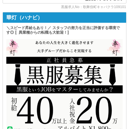
少しでも当店が気になったら
売り上げ作れたときの感動や
黒服求人No：歌舞伎町キャバクラ109101
まずは体験入社へお越しください◎
上手く進められたときの達成感を
あなたと働ける日を
味わうことができます！
華灯（ハナビ）
心からお待ちしております！
頑張って良かった
そう思える、
＼スピード昇給もあり！／ スタッフの努力を正当に評価する環境で
歌舞伎町No.1のお店を
す◎ 〚異業種からの転職も大歓迎！〛
共に作り上げて行きましょう！
club R（アール）
当店は、こんな時期だからこそ
《職歴・経験・年齢》
問わず採用します◎
異業種からの転職や社員としての勤務
学生さんのアルバイトも大歓迎です！
業界が初めての方も
安心してスタートできるように
分からないことや接客時のマナーなどは
経験豊富なスタッフが丁寧に教えます！
さらに、一緒に働く仲間に
満足していただくために
様々な高待遇をご用意！
ここからは注目ポイントを
ご紹介していくので