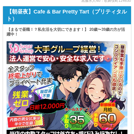
黒服求人No：歌舞伎町124630
⇒すべて問いません。
【朝昼夜】Cafe & Bar Pretty Tart（プリティタル
必要なのは“熱意”だけ◎
ト）
￣￣￣￣￣￣￣￣￣￣￣￣￣￣
どなたでも活躍・成長できる
環境が整っているので
【まるで昼職！？私生活を大切にできます！】 20歳〜39歳の方が活
ぜひともご応募ください！
躍中！
焼肉とバニーガール
西武新宿駅前店
▼ 募集職種・給与形態 ▼
￣￣￣￣￣￣￣￣￣￣￣￣￣￣￣￣￣
┏━━━━━━━━━━━━━━━━┓
［店長・幹部候補］
【正】月給50万円～
［ホールスタッフ］
【正】月給30万円～
【ア】時給1,300円～
※22時以降
深夜手当⇒時給25%UP
［キッチン］
【正】月給30万円～
【ア】時給1,300円～