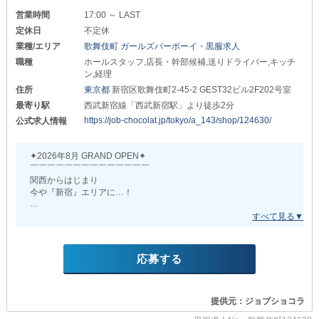
営業時間
17:00 ～ LAST
日暮里の黒服求人・ボーイ求人
西日暮里の黒服求人・ボーイ求人
定休日
不定休
竹ノ塚の黒服求人・ボーイ求人
西新井の黒服求人・ボーイ求人
業種/エリア
歌舞伎町 ガールズバーボーイ・黒服求人
職種
ホールスタッフ,店長・幹部候補,送りドライバー,キッチ
西葛西の黒服求人・ボーイ求人
綾瀬の黒服求人・ボーイ求人
ン,経理
住所
東京都
新宿区歌舞伎町2-45-2 GEST32ビル2F202号室
大森の黒服求人・ボーイ求人
神楽坂の黒服求人・ボーイ求人
最寄り駅
西武新宿線「西武新宿駅」より徒歩2分
金町の黒服求人・ボーイ求人
亀戸の黒服求人・ボーイ求人
https://job-chocolat.jp/tokyo/a_143/shop/124630/
公式求人情報
✦2026年8月 GRAND OPEN✦
￣￣￣￣￣￣￣￣￣￣￣￣￣￣
関西からはじまり
今や『新宿』エリアに…！
全国各地に系列店を抱える
話題の人気店から…
新店舗が満を持して誕生◎
応募する
開店にともない
オープニングスタッフを
大募集中しております！
提供元：ジョブショコラ
経歴・性別・年齢