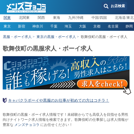
お店検索
関東
北関東
関西
東海
九州/沖縄
中国/四国
北海道/東北
東京
新宿
神奈川
千葉
埼玉
大阪
京都
名古屋
静岡
黒服・ボーイ求人
東京の黒服・ボーイ求人
歌舞伎町の黒服・ボーイ求人
歌舞伎町の黒服求人・ボーイ求人
キャバクラボーイや黒服のお仕事が初めての方はコチラ！
歌舞伎町の黒服・ボーイ求人情報です！未経験からでも高収入を目指せる男性
向けナイトワーク求人情報を検索できます。歌舞伎町の仕事探しは求人情報が
豊富な
メンズチョコラ
にお任せください！