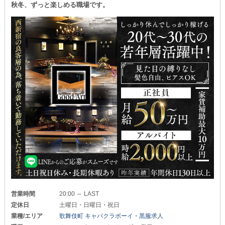
秋冬、ずっと楽しめる職場です。
高待遇が目白押しです◎
勤務スタイルを実現できます◎
・・・‥‥……………………‥‥・・・
■歌舞伎町No.1級の働きやすさ■
￣￣￣￣￣￣￣￣￣￣￣￣￣￣￣￣￣
┏─────────────────┓
＊男女共に寮完備
（即日入居可/家具・家電付き）
“正社員”の急募採用枠あり！
＊自由参加の社員旅行あり
▼クローク：月給33万円以上
と、スタッフ想いのメリットが
▼バーカウンター：月給30万円スタート
盛りだくさんです！
┗─────────────────┛
_/_/_/_/_/_/_/_/_/_/_/_/_/_/_/_/_/_/_/_/_/_/_/_/_/
またアルバイトスタッフも募集中です！
＼ご応募は365日受付中／
シフトはライフスタイルに合わせて柔軟にご対応。
ドシドシご応募ください◎
体験入社を行うことができます！
『当店がどんなお店か』
┏─────────────────┓
お越しいただければすぐに分かるはず。
特に積極採用中なポジションがこちら！
じっくり見て悩んで【アネラ】に
決めてくだされば嬉しいです！
▼ドライバー：先着1名
あなたとお会いできる日を、心より楽しみにしています。
▼アルバイト：先着1名
▼女性バーテンダー：先着1名
営業時間
20:00 ～ LAST
┗─────────────────┛
定休日
土曜日・日曜日・祝日
業種/エリア
歌舞伎町 キャバクラボーイ・黒服求人
上記職種でお仕事を探されている方は