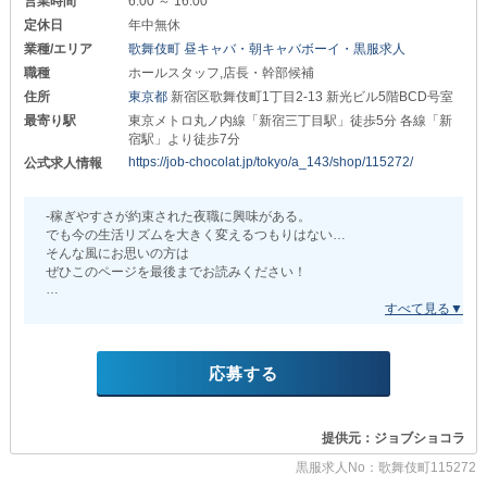
営業時間
6:00 ～ 16:00
今後も定期的に
￣￣￣￣￣￣￣￣￣￣￣
新規店をオープン予定！
定休日
年中無休
時給 1,800円～
(週5日勤務～)
業種/エリア
歌舞伎町 昼キャバ・朝キャバボーイ・黒服求人
空きポストが増えていくため
職種
ホールスタッフ,店長・幹部候補
20代のうちから
・ヘアメイク
役職を目指せる環境です◎
住所
東京都
新宿区歌舞伎町1丁目2-13 新光ビル5階BCD号室
￣￣￣￣￣￣￣￣￣￣￣
日給 9,000円～12,000円
最寄り駅
東京メトロ丸ノ内線「新宿三丁目駅」徒歩5分 各線「新
あなたの日々の頑張りは
宿駅」より徒歩7分
《昇給・昇格》という形で平等に評価。
シフトについては応相談。
https://job-chocolat.jp/tokyo/a_143/shop/115272/
公式求人情報
興味のある方は
努力が収入へと繋がるので
お気軽にお問い合わせください◎
やりがいを感じながら働けます！
‐稼ぎやすさが約束された夜職に興味がある。
＝＝＝＝＝＝＝＝＝＝＝＝＝＝＝＝＝＝＝＝＝
また、店長クラスといった
でも今の生活リズムを大きく変えるつもりはない…
一定のポジションに就くと
そんな風にお思いの方は
まずは《体験入社》や
《経費枠》をご用意。
ぜひこのページを最後までお読みください！
《見学》からでも構いません！
皆様からのご応募お待ちしています。
従業員との食事や
営業スタイルや待遇
チーム内の交流を深める場などで
そして給与体系について知っていただければ
※非通知でのお電話は対応出来かねます。
活用できる制度です◎
あなたのチャレンジ意欲が
ご了承下さい。
行動へと移るのではないでしょうか◎
応募する
∴‥∵‥∴‥∵‥∴‥∴‥∵‥∴‥∵‥∴‥∴
∽∽∽∽∽∽∽∽∽∽∽∽∽∽∽∽∽∽∽∽∽∽
◇嬉しい福利厚生はほかにも◇
￣￣￣￣￣￣￣￣￣￣￣￣￣￣￣￣￣￣
《ナディア》
提供元：ジョブショコラ
＊社会保険あり＊
∽∽∽∽∽∽∽∽∽∽∽∽∽∽∽∽∽∽∽∽∽∽
万が一、ケガや病気に
黒服求人No：歌舞伎町115272
なってしまった時も心配いりません。