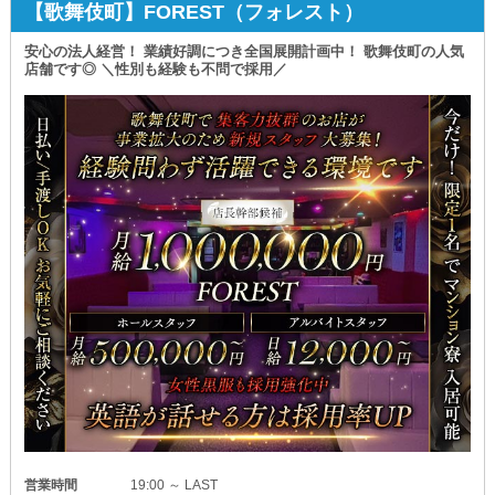
サポートもお任せあれ！
【歌舞伎町】FOREST（フォレスト）
▼『お祝い金』をプレゼント
一緒に経営ノウハウを学びましょう◎
入社を決めてくれた方には3万円を贈呈します。
ぜひこのチャンスを逃さないでください！
安心の法人経営！ 業績好調につき全国展開計画中！ 歌舞伎町の人気
＝＝＝＝＝＝＝＝＝＝＝＝＝＝＝＝＝＝＝＝
店舗です◎ ＼性別も経験も不問で採用／
▼あなたの成果をしっかりと反映
少しでも興味が湧いたら
『昇給・昇格制度』をご用意。
まずは《体験入社》へ。
頑張った分だけ、随時お給料がUPするから
高収入も夢ではありません。
実際の働きやすさや
また、未経験者さんでも
居心地の良さを確かめれば
頑張り次第ですぐにポストに就くことが可能です。
より当店を気に入っていただけるはずです！
どなたでもお気軽にご応募ください◎
▼あなたの生活面もサポート
『寮あり』なので
引っ越しを考えている方にもオススメです。
お気軽にご相談ください。
▼長期的なお仕事が可能
『社会保険』を完備しているため
安心して勤務することができます。
＜＜＜＜＜＜＜＜＜＜＜＜＜＜＜＜＜＜＜＜＜
《アルバイトも同時募集》
ご質問がありましたら、お気軽にお問い合わせを！
一緒にお店を盛り上げていきませんか？
少しでもご興味を持たれた方は、ぜひご応募して下さい。
営業時間
19:00 ～ LAST