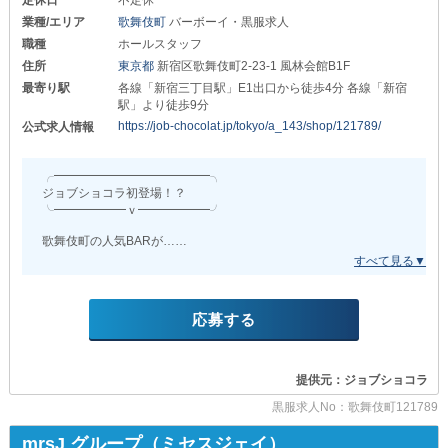
業種/エリア
歌舞伎町
バーボーイ・黒服求人
┏━━━━━━━━━━━━━━━┓
職種
ホールスタッフ
❖給与システム❖
住所
東京都
新宿区歌舞伎町2-23-1 風林会館B1F
日給12,000円 ～
最寄り駅
各線「新宿三丁目駅」E1出口から徒歩4分 各線「新宿
┗━━━━━━━━━━━━━━━┛
駅」より徒歩9分
https://job-chocolat.jp/tokyo/a_143/shop/121789/
公式求人情報
固定報酬で、未経験者さんでも
しっかりと稼げるシステムです！
╭━━━━━━━━━━━━━╮
20代～50代まで幅広い年齢層が
ジョブショコラ初登場！？
経験の有無や前職に関係なく活躍中◎
╰━━━━━━ｖ━━━━━━╯
・普通自動車免許証
歌舞伎町の人気BARが…
・お車
新規スタッフを大募集！
これさえお持ちなら
学歴・職歴・年齢・性別
すぐに始められますよ！
これらは全て問いません◎
応募する
┛┛┛┛┛┛┛┛┛┛┛┛
当店は、丁寧な研修を始め
充実したバックアップ体制が
～出勤から退勤までの流れ～
整っています！
提供元：ジョブショコラ
①ご自宅から当店まで車で出勤
さらに、ご来店されるのは
黒服求人No：歌舞伎町121789
②都内エリア内で送り業務（2時間程度）
優しい常連様がほとんど。
身構えたり萎縮したりすることなく
mrsJ グループ（ミセスジェイ）