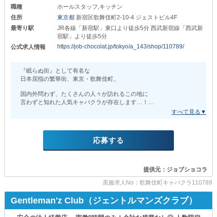
公平かつ正当な評価制度が整っています◎
￣￣￣￣￣￣￣￣￣￣￣￣￣￣
職種
ホールスタッフ,キッチン
また、女性スタッフも
住所
東京都
新宿区歌舞伎町2-10-4 ジェストビル4F
さらに、1日上限8,000円で
積極的にお迎えしています。
お給料の《日払い》も可能です。
最寄り駅
JR各線「新宿駅」東口より徒歩5分 西武新宿線「西武新
プライベートで急な出費があっても
宿駅」より徒歩5分
性別やバックグラウンドを問わず
焦る必要はありません◎
誰もが安心して輝ける場所なんです！
https://job-chocolat.jp/tokyo/a_143/shop/110789/
公式求人情報
─…─…─…─…─…─…─…─…─…─…─
不安なことは面接で
丁寧にお伺いしますので
『眠らぬ街』として有名な
＊生活面でもサポート＊
何でもご相談くださいね。
日本屈指の繁華街、東京・歌舞伎町。
￣￣￣￣￣￣￣￣￣￣￣￣￣
遠方にお住まいの方や、出費を抑えたい方は要注目！
あなたとお会いできる日を
国内外問わず、たくさんの人々が訪れるこの地に
《寮費1ヶ月無料（光熱費込）＋食事付き》の
スタッフ一同心よりお待ちしております！
言わずと知れた人気キャバクラが存在します…！
快適なお住まいを完備しています。
生活費と食費を浮かせらるのがポイントです◎
＼それこそが【ANELA（アネラ）】です／
∵∴∵∴∵∴∴∵∴∵∵∴∵∴∵∴∵∴∵∴∵∵∴∵∴∵
また、お引越しの際の物件探しや審査がいらないから
スムーズに新生活を始められます！
応募する
比較的、若年層向けのお店が多い中
“大人のためのラグジュアリー空間”が
─…─…─…─…─…─…─…─…─…─…─
お客様から高い評価を得ている当店。
＼少しでも気になったら／
提供元：ジョブショコラ
抜群の集客力と知名度の高さを誇る話題店で
まずは《体験入社》で
あなたもぜひ一緒に活躍してみませんか？
店内の雰囲気や業務内容を
黒服求人No：歌舞伎町キャバクラ110789
実際に確かめてみませんか？
_/_/_/_/_/_/_/_/_/_/_/_/_/_/_/_/_/_/_/_/_/_/_/_/_/
Gentleman'z Club（ジェントルマンズクラブ）
《体入日給13,000円＋全額日払い》
■半数のメンバーが夜職ビギナー■
※即日面接・勤務も大歓迎です！
￣￣￣￣￣￣￣￣￣￣￣￣￣￣￣￣￣