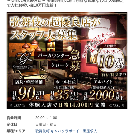
～安全の法人経営店～ 実働8時間のみ！余計な残業なし◎ 人数限定
で入社お祝い金10万円支給！
〚働きやすく楽しく稼げるお店〛
あなたと一緒にお仕事できる日を
〚未経験でも安心してお仕事できる職場〛
スタッフ一同、心待ちにしております◎
当店では上記の2点をモットーに
日々、環境作りを行っています。
ナイトワークの経験不問…
どころか初心者さんもどしどし大歓迎です！
真面目に業務に取り組める方なら
即採用させていただく場合もございます◎
研修期間は1ヶ月あるので
（※能力に応じて短縮の可能性あり）
業界について何も分からずともご心配なく。
先輩スタッフが丁寧にレクチャーします！
20代後半の従業員が大多数を占め
最年少はなんと20歳。
年齢こそみんなバラバラですが
プライベートでも遊びに行くほど仲が良く
アットホームな雰囲気です！
■入社後いきなり高収入をGET■
￣￣￣￣￣￣￣￣￣￣￣￣￣￣￣￣￣
営業時間
20:00 ～ 1:00
《 正社員 》
定休日
日曜日・祝日
ホール：月給50万円以上
業種/エリア
歌舞伎町 キャバクラボーイ・黒服求人
キッチン：月給35万円以上