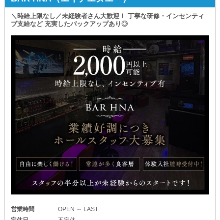
【社会保険完備】
万が一の備えも万全なため
送り中の接客や会話など
＼時給上限なし／未経験者さん大歓迎！ 丁寧な研修・インセンティ
安心して働ける環境です。
営業行為にあたるものはありません。
ブ支給など 充実したバックアップあり◎
ご自身の仕事に集中できる環境です◎
◆24時間ご応募受付中◆
送り業務が終わり次第、直帰OK！
￣￣￣￣￣￣￣￣￣￣￣
《ナディア》は
╭┉┉┅┄┄┄┄┈ • ┈┄┄┄┅┄┉┉╮
【経験・年齢・性別】などの色眼鏡を通さず
実働は1便だけ
あなたの熱意や可能性を信じて採用するお店！
深夜1:00～2時間程度
皆様のチャレンジを全力で応援します。
╰┉┉┅┄┄┄┄┈ • ┈┄┄┄┄┅┉┉╯
ぜひお気軽にご連絡くださいませ◎
手間や負担が最小限な上に
短時間の勤務でいいから
気軽に始められて
高収入も実現できます。
＼距離は関係なし／
ぜひご応募ください◎
_/_/_/_/_/_/_/_/_/_/_/_/_/_/_/_/_/_/_/_/_/
舞々悪魔
（まいまいでびる）
営業時間
OPEN ～ LAST
_/_/_/_/_/_/_/_/_/_/_/_/_/_/_/_/_/_/_/_/_/
定休日
不定休