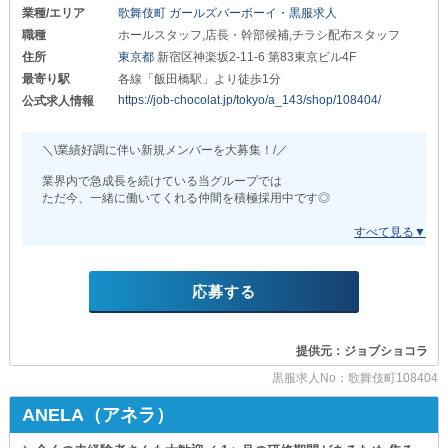
日給12,000円以上
業種/エリア
歌舞伎町 ガールズバーボーイ・黒服求人
職種
ホールスタッフ,店長・幹部候補,チラシ配布スタッフ
┗━━━━━━━━━━━━━━━━━━━┛
住所
東京都
新宿区神楽坂2-11-6 第83東京ビル4F
＼さらに／
最寄り駅
各線「飯田橋駅」より徒歩1分
上記の高い基本給に加え
https://job-chocolat.jp/tokyo/a_143/shop/108404/
公式求人情報
売上に応じた《インセンティブ》を
ご用意しております。
＼\業績好調に伴い新規メンバーを大募集！/／
大盛況の人気店だからこそ
生み出せる利益を
業界内で急成長を続けている当グループでは
惜しみなくスタッフへ還元！
ただ今、一緒に働いてくれる仲間を積極採用中です◎
⇒高いモチベーションを保ちながら
想像以上に稼げる環境です◎
当店だからこそ実現できる
“安定した高収入”と“充実した福利厚生”。
┏━━━━━━━━━━━━━━┓
さらに、幹部・役職などの空きポストが多数あり
未経験者さんでもスピード出世が狙えます！
✦働きやすさに自信あり✦
応募する
《研修期間》を設けており
┗━━━━━━━━━━━━━━┛
お仕事内容は先輩スタッフが
丁寧にレクチャーするので
❏計画的なシフトが組める❏
提供元：ジョブショコラ
夜職が初めての方もご安心ください◎
￣￣￣￣￣￣￣￣￣￣￣￣￣￣
黒服求人No：歌舞伎町108404
月に6～8日のお休みが取れる
〓＝〓＝〓＝〓＝〓＝〓＝〓＝〓＝〓＝〓＝〓
体制を整えています。
ANELA（アネラ）
『【神楽坂】シーシャバーぷくぷく』
基本的には自由に休暇を取れるため