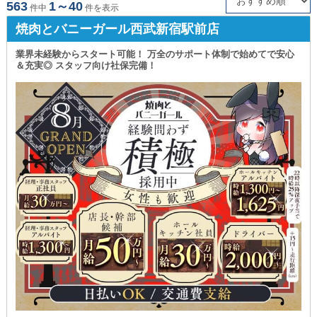
563
1～40
件中
件を表示
北千住の黒服求人・ボーイ求人
錦糸町の黒服求人・ボーイ求人
焼肉とバニーガール西武新宿駅前店
門前仲町の黒服求人・ボーイ求人
葛西の黒服求人・ボーイ求人
業界未経験からスタート可能！ 万全のサポート体制で始めてで安心
＆充実◎ スタッフ向け社保完備！
小岩の黒服求人・ボーイ求人
新小岩の黒服求人・ボーイ求人
五反田の黒服求人・ボーイ求人
大井町の黒服求人・ボーイ求人
蒲田の黒服求人・ボーイ求人
中野の黒服求人・ボーイ求人
高円寺の黒服求人・ボーイ求人
吉祥寺の黒服求人・ボーイ求人
練馬の黒服求人・ボーイ求人
赤羽の黒服求人・ボーイ求人
板橋の黒服求人・ボーイ求人
自由が丘の黒服求人・ボーイ求人
中目黒の黒服求人・ボーイ求人
目黒の黒服求人・ボーイ求人
下北沢の黒服求人・ボーイ求人
立川の黒服求人・ボーイ求人
八王子の黒服求人・ボーイ求人
調布の黒服求人・ボーイ求人
府中の黒服求人・ボーイ求人
町田の黒服求人・ボーイ求人
経堂の黒服求人・ボーイ求人
明大前の黒服求人・ボーイ求人