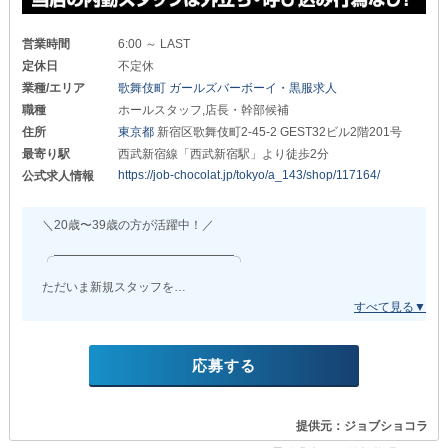
［経理・事務スタッフ］
【正】月給30万円～
営業時間
6:00 ～ LAST
【ア】時給1,300円～
定休日
不定休
［送りドライバー］
業種/エリア
歌舞伎町 ガールズバーボーイ・黒服求人
【ア】時給2,000円～
職種
ホールスタッフ,店長・幹部候補
+15円×走行距離（km）
住所
東京都
新宿区歌舞伎町2-45-2 GEST32ビル2階201号
┗━━━━━━━━━━━━━━━━┛
最寄り駅
西武新宿線「西武新宿駅」より徒歩2分
https://job-chocolat.jp/tokyo/a_143/shop/117164/
公式求人情報
給与やポジションは
日々のご活躍や成績に応じ
随時《昇給・昇格》を行います。
＼20歳〜39歳の方が活躍中！／
また、正社員の場合
╭━━━━━━━━━━━━━━━╮
《賞与》の支給もあり
成果を実感しつつも
ただいま新規スタッフを
モチベーションを保てるのが魅力◎
大募集中です！
▼ ワークライフバランス充実 ▼
╰━━━━━━━ｖ━━━━━━━╯
￣￣￣￣￣￣￣￣￣￣￣￣￣￣￣￣
アルバイト勤務の際
応募する
「夜職に挑戦してみたい」
《週2～3日勤務》も可能◎
「将来性のある職場に就きたい」
そんなあなたはぜひ当グループへ◎
なお、正社員の場合も
提供元：ジョブショコラ
基本《週休2日制》で働けます！
面接時の履歴書は不要です！
わざわざご自身で書類を準備する