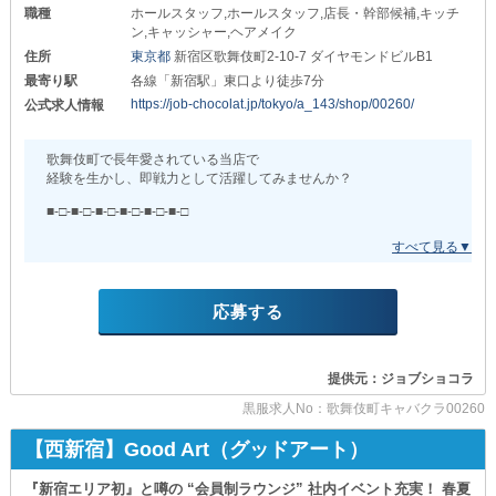
職種
ホールスタッフ,ホールスタッフ,店長・幹部候補,キッチ
《 アルバイト 》
ン,キャッシャー,ヘアメイク
ホール・キッチン：時給2,000円以上
住所
東京都
新宿区歌舞伎町2-10-7 ダイヤモンドビルB1
最寄り駅
各線「新宿駅」東口より徒歩7分
＋歩合・賞与・経験者さんは優遇あり。
https://job-chocolat.jp/tokyo/a_143/shop/00260/
公式求人情報
さらに、随時昇給・昇格も行うため
スピード出世も夢じゃありません◎
歌舞伎町で長年愛されている当店で
中には入社1ヶ月で主任になった方や
経験を生かし、即戦力として活躍してみませんか？
アルバイトから自己申告で
正社員登用された方もいます！
■-□-■-□-■-□-■-□-■-□-■-□
✓お給料は全額日払いOK✓
＼ 人数限定で入社お祝い金10万円支給 ／
ご希望の場合はお気軽にご相談ください！
【Gentleman'z Club（ジェントルマンズクラブ）】
■長期でも短期でも大歓迎■
■-□-■-□-■-□-■-□-■-□-■-□
応募する
￣￣￣￣￣￣￣￣￣￣￣￣￣￣￣￣￣
当社はあの有名な
当店でのシフト提出は1週間ごと！
【アジアンクラブ（歌舞伎町）】も運営している
あなたのご希望を最優先に
法人グループ。
出勤日を調整させていただきます。
提供元：ジョブショコラ
安心・安全の法令遵守経営！
本業がある方や学生さんでも
黒服求人No：歌舞伎町キャバクラ00260
￣￣￣￣￣￣￣￣￣￣￣￣￣
無理なく両立できるように
給与の未払いや不明瞭な天引きなんて
週2日～・遅出出勤だって大丈夫です！
【西新宿】Good Art（グッドアート）
もちろんありません！
また、長期連休や有給制度もあり
『新宿エリア初』と噂の “会員制ラウンジ” 社内イベント充実！ 春夏
さらに、当社だからこそ為し得る
1人ひとりの生活に合わせた