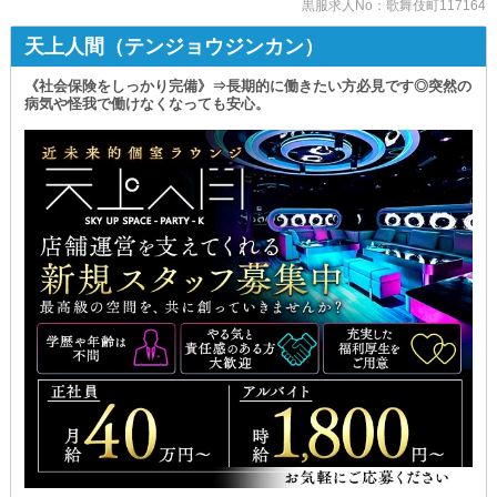
黒服求人No：歌舞伎町117164
「夜職業界は休みがない」
余計な手間や時間はかかりません。
…と思われがちな世の中。
どうぞ“手ぶら”でお越しください◎
天上人間（テンジョウジンカン）
当店であれば
_/_/_/_/_/_/_/_/_/_/_/_/_/_/_/_/_/_/
プライベートも大切にできるよう
《社会保険をしっかり完備》⇒長期的に働きたい方必見です◎突然の
病気や怪我で働けなくなっても安心。
当グループは昼事業も手掛けており
休暇制度を整えているのでご安心ください。
コンプライアンスが徹底されています。
▼ スタッフの未来をサポート ▼
安心・安全にお仕事できる環境です！
￣￣￣￣￣￣￣￣￣￣￣￣￣￣￣
さらに、アルバイトだけではなく
将来的に自店舗を持ちたい方の
正社員も『シフト制』で働けるのも魅力。
《独立支援》を行っております！
趣味やご家族との時間を大切にしながら
働きながら経営や運営を学んで
充実した勤務スタイルを叶えましょう◎
来たるオープンに備えてみませんか？
ちなみに、当グループには
ご希望の場合はお気軽にご相談ください。
内勤スタッフが男女半々で在籍中。
●••┈┈••・••┈┈••●••┈┈••・••┈┈••●
「ナイトワークは男性がしているイメージ」
ご応募はいつでも受付中！
とご応募を躊躇してしまっている女性の方も
￣￣￣￣￣￣￣￣￣￣￣￣￣￣￣￣
気兼ねなくお問い合わせください！
少しでも気になったら
また、内勤スタッフは
お気軽にお問い合わせください。
外立ち・呼び込み行為がありません。
あなたにお会いできる日を
みなさんが負担なく働けるような
心より楽しみにしております！
お店作りを心がけています◎
━…━…━…━…━…━…━…━…━…━…━…━