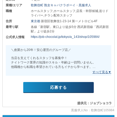
上記の時給に上限はありません。
業種/エリア
歌舞伎町 熟女キャバクラボーイ・黒服求人
あなたのご活躍に応じて
職種
ホールスタッフ,ホールスタッフ,店長・幹部候補,送りド
《随時昇給・昇格》を行うので
ライバー,チラシ配布スタッフ
頑張れば頑張るほど収入が増えていきます！
住所
東京都
新宿区歌舞伎1-23-14 第一メトロビル4F
さらに、各種《インセンティブ》もご用意。
最寄り駅
各線「新宿駅」東口より徒歩5分 西武新宿線「西武新宿
日々の努力がしっかり実るのは
駅」より徒歩2分
嬉しいPOINTです◎
https://job-chocolat.jp/tokyo/a_143/shop/105984/
公式求人情報
「前のお店では全然評価されなかった…」
そんな苦い思い出がある方も
＼創業から20年！安心運営のグループ店／
ぜひ当店へお越しください！
当店を支えてくれるスタッフを募集中！
“稼げる可能性”
ナイトワーク業界の知識やスキル・年齢は一切問いません。
これこそ無限大なんです！！！
他職種から転職を希望されている方もイチから学べます。
＝＝＝＝＝＝＝＝＝＝＝＝＝＝＝＝＝＝＝＝
もちろん経験者さんは優遇してお迎え。
✦働きやすさについて✦
培ってきたスキルを当店で活かしませんか？
￣￣￣￣￣￣￣￣￣￣￣￣￣
「向上心を持って働きたい」と考えている方、大歓迎です◎
応募する
＊週休2日制＊
“ナイトワーク＝ハード”
─━─━─━─━─━─━─━─━─━─
というイメージは、もう捨てて大丈夫です。
適度な休息で、身も心もリフレッシュできます◎
提供元：ジョブショコラ
【mrsJグループ（ミセスジェイ）】
＊独立支援あり＊
黒服求人No：歌舞伎町105984
─━─━─━─━─━─━─━─━─━─
将来ご自身の店舗を持ちたい方への