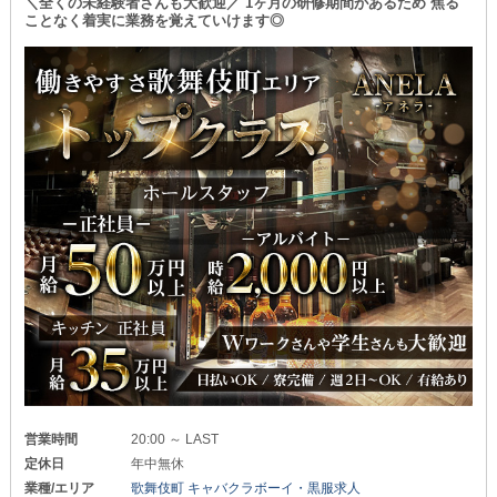
2連休や3連休も問題なく叶えることが可能！
＼全くの未経験者さんも大歓迎／ 1ヶ月の研修期間があるため 焦る
〓＝〓＝〓＝〓＝〓＝〓＝〓＝〓＝〓＝〓＝〓
プライベートの時間を大切に
ことなく着実に業務を覚えていけます◎
リフレッシュしながら続けられますよ〇
╭━━━━━━━━━━━━━╮
VIP特典をご用意
❏個性を大切にできる❏
╰━━━━━━ｖ━━━━━━╯
￣￣￣￣￣￣￣￣￣￣￣￣￣￣
髪型・髪色・ヒゲ・ピアスなどはすべて自由！
✓入社お祝い金10万円
見た目もひとつの“個性”として捉え
✓新品スーツ一式（シャツ・ネクタイ・靴込み）
スタッフ一人ひとりの“内面”を
これらをドドンとプレゼントします◎
大切にする会社です。
臨時ボーナスを手に入れて、新しい制服に身を包み
活気あふれる職場で
華々しいスタートを切ってみませんか？
あなたらしくのびのびとご活躍ください◎
─…─…─…─…─…─…─…─…─…─…─
❏マンション寮完備❏
＊稼ぎやすさが圧倒的＊
￣￣￣￣￣￣￣￣￣￣￣￣￣￣
￣￣￣￣￣￣￣￣￣￣￣￣￣
新しい環境でのスタートを手厚くサポート！
┏━━━━━━━━━━━━━━━━━┓
生活の基盤をすぐに整えられる
《お部屋》をご用意しております。
◆店長・幹部候補：月給100万円
◆ホールスタッフ：月給40万円スタート
━━━━━━━━━━━━━━
◆チラシ配布スタッフ：月給100万円
まずは一度
┗━━━━━━━━━━━━━━━━━┛
「お店の雰囲気を見てみたい」という
お気持ちからのスタートでも大歓迎です！
営業時間
20:00 ～ LAST
スタッフ一人ひとりの頑張りは
定休日
年中無休
《昇給・昇格》という形で
英語が話せる方は
給与やポジションに還元！
業種/エリア
歌舞伎町 キャバクラボーイ・黒服求人
採用率をさらにUP中◎