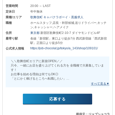
＊体験入社も受付中＊
営業時間
20:00 ～ LAST
■ホールスタッフ■
￣￣￣￣￣￣￣￣￣￣￣￣
定休日
年中無休
まずは事前に店舗で業務を経験して
[正]月給：400,000円～
業種/エリア
歌舞伎町 キャバクラボーイ・黒服求人
店内の雰囲気を確かめてみませんか？
[ア]時給：1,800円～
職種
ホールスタッフ,店長・幹部候補,送りドライバー,キッチ
入社後のギャップを防げるのも
※試用期間あり
ン,キャッシャー,ヘアメイク
嬉しいポイントです！
住所
東京都
新宿区歌舞伎町2-10-7 ダイヤモンドビル4F
┗━━━━━━━━━━━━━━━┛
_/_/_/_/_/_/_/_/_/_/_/_/_/_/_/_/_/_/
最寄り駅
各線「新宿駅」東口より徒歩7分 西武新宿線「西武新宿
随時昇給・昇格するため
駅」正面口より徒歩5分
＼アルバイトも同時募集／
狙いの収入やポジションを
https://job-chocolat.jp/tokyo/a_143/shop/109101/
公式求人情報
達成できるでしょう◎
▶ホールスタッフ：日給12,000円以上
学歴や年齢は不問です。
『週2～3日勤務OK』で
＼＼歌舞伎町エリアに新規OPEN／／
やる気と責任感のある方大歓迎！
本業との掛け持ちにもオススメ◎
只今、一緒にお店を盛り上げてくれる方を 全職種で大募集していま
す！
↓求める人物像↓
ここまでご紹介したもの以外にも…
お仕事を始める理由は何でもOK◎
『週休2日制度あり』『日払い可』『交通費支給』など
「とにかく稼げるところへ転職したい」
※黒服経験がある（経験年数不問）
一般企業と変わらない高待遇をご用意しています。
「コロナで失業したから職場を探している」
※責任感があり、リーダーシップを発運できる
「安定した職に就きたい」
※チームワークを大切にできる
少しでも気になったらお気軽にご応募ください！
「将来的に自分のお店を立ち上げたい」
※清潔感があり、礼儀やマナーを重視できる
など、どんな方でも大歓迎です！
※明るく元気
応募する
また、新しくオープンの店舗は
髪型や髪色は自由で、タトゥーもOK◎
イチから環境を作っていくため
あなたらしい格好で働けます！
簡単なことではありません。
しかしその分、
提供元：ジョブショコラ