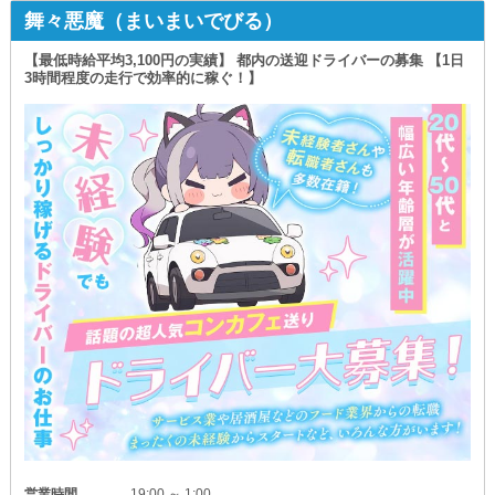
当店のオープンは【朝6時】！
舞々悪魔（まいまいでびる）
「午前中に働ききって
＊独立支援あり＊
午後は思い切りプライベートを充実させる」
実際にお仕事をしながら
【最低時給平均3,100円の実績】 都内の送迎ドライバーの募集 【1日
そんな毎日が叶う体制です◎
店舗運営に必要な知識を学べます！
3時間程度の走行で効率的に稼ぐ！】
なお、いわゆる“朝キャバ”は条件面で夜営業のお店に劣る
＊マンション寮あり＊
というイメージを持たれているかもしれません。
スムーズに新生活を始めるなら
でも《ナディア》は違います！
私たちにお任せください◎
入店直後でもしっかり稼げるうえ、自分の成長が着実に
∴‥∵‥∴‥∵‥∴‥∴‥∵‥∴‥∵‥∴‥∴
給与とポジションに反映されていく環境です◎
＼体験入社も受付中／
【店長・幹部候補】月給50万円以上
【ホール正社員】月給35万円以上
事前に職場の雰囲気を確認してから
【アルバイト】時給1,500円以上
入社を検討することもできます。
でお迎えし、ここから随時【昇給・昇格】を実施。
圧倒的高収入に期待してお越しください！
歌舞伎町で新たなステージを目指すなら
【まじかるらんくあっぷ】へお越しください！
なお、ポストもご用意しているため
“今のお店は役職に空きがない”
という移籍希望者さんも大歓迎◎
実力に見合ったポジションで働けます。
◆サポート体制に自信あり◆
￣￣￣￣￣￣￣￣￣￣￣￣￣
当店に興味を持ってくださった未経験者さん！
ホール業務や業界についての知識など
最初は全くなくて構いません。
営業時間
19:00 ～ 1:00