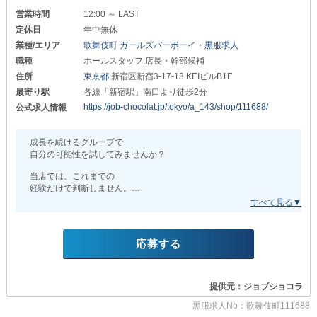
＼＼《入社お祝い金20万円》／／
営業時間
12:00 ～ LAST
定休日
年中無休
を贈呈中です。
業種/エリア
歌舞伎町 ガールズバーボーイ・黒服求人
※更に【正社員雇用】の方は
職種
ホールスタッフ,店長・幹部候補
自宅までの送りも★完全無料★！！！
住所
東京都
新宿区新宿3-17-13 KEIビルB1F
キャバクラでよくある
最寄り駅
各線「新宿駅」南口より徒歩2分
始発待ちの時間や交通費の負担がありません！
https://job-chocolat.jp/tokyo/a_143/shop/111688/
公式求人情報
退勤後に始発まで時間を潰したりせずに
すぐ帰宅可能！
成長を続けるグループで
プライベートの時間の確保も出来ます◎
自分の可能性を試してみませんか？
・ホールスタッフ
当店では、これまでの
￣￣￣￣￣￣￣￣￣￣￣
経験だけで判断しません。
月給 40万円～
大切にしているのは
・キッチン
“前向きに挑戦したい”という
￣￣￣￣￣￣￣￣￣￣￣
あなた自身の意欲です◎
月給 28万円～
応募する
若いうちから上を目指したい方にも
加えて
十分なチャンスがあります！
《毎月高率歩合支給》
提供元：ジョブショコラ
《昇給・昇格》 もあり◎
∴‥∵‥∴‥∵‥∴‥∴‥∵‥∴‥∵‥∴‥∴
圧倒的な高収入を得られます。
黒服求人No：歌舞伎町111688
さらに、スタッフの頑張りによっては
Cafe＆bar まじかるらんくあっぷ