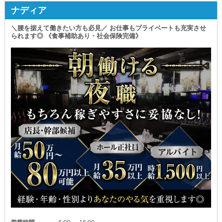
《スピード出世》も可能！
ナディア
∴‥∵‥∴‥∵‥∴‥∴‥∵‥∴‥∵‥∴‥∴
努力を無駄にはさせず、正当に評価し
◇どなたでも高収入を目指せる◇
＼腰を据えて働きたい方も必見／ お仕事もプライベートも充実させ
高いモチベーションを保って
られます◎ 《食事補助あり・社会保険完備》
￣￣￣￣￣￣￣￣￣￣￣￣￣￣￣￣￣￣
働ける環境を実現しました。
╔════════════════╗
＝＝＝＝＝＝＝＝＝＝＝＝＝＝＝＝＝＝＝＝＝
▶店長・幹部候補
月給60万円～
✻待遇面も充実✻
▶ホールスタッフ
・引っ越し費用補助制度
月給40万円～／日給15,000円～
⇒入社半年後に適用！
お好きな方を選択可能
費用を抑えて、新生活をスタートできます！
╚════════════════╝
・寮完備(共同相部屋)
⇒即入居可能◎
╭━━━━━━━━━━━━━╮
この機会に上京を検討している方も
最短3ヶ月で役職者へ
お気軽にご相談ください。
╰━━━━━━ｖ━━━━━━╯
・食事補助あり
充実した《研修制度》があるため
⇒もちろん無料！
未経験者さんも段階を踏んで
食費を節約できるのも大きなメリットです◎
レベルアップできるのがメリット。
＝＝＝＝＝＝＝＝＝＝＝＝＝＝＝＝＝＝＝＝＝
実際に入社から3ヶ月で
役職者へ昇格したスタッフも
～他職種でも同時募集中～
在籍しています。
・ホールスタッフ（アルバイト）