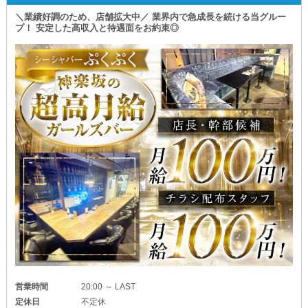
＼業績好調のため、店舗拡大中／ 業界内で急成長を続ける当グルー
連日多数のお客様に
プ！ 安定した高収入と待遇面をお約束◎
ご来店いただく人気店だからこそ
お店の売上はスタッフ全員へ
しっかりと還元いたします！
未経験の方でも
着実にステップアップできる
アットホームな職場で
新しい一歩を踏み出してみませんか？
◤◢◤◢◤◢◤◢◤◢◤◢◤◢◤◢◤◢◤◢
【歌舞伎町】CLUB FOREST（フォレスト）
◤◢◤◢◤◢◤◢◤◢◤◢◤◢◤◢◤◢◤◢
┏━━━━━━━━━━━━━━━━━━━┓
✦圧倒的な高収入を✦
❏店長・幹部候補❏
月給1,000,000円以上
❏ホールスタッフ（正社員）❏
月給500,000円以上
営業時間
20:00 ～ LAST
定休日
不定休
❏アルバイトスタッフ❏