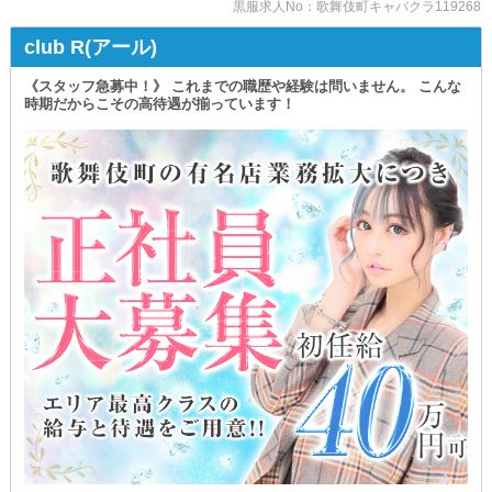
黒服求人No：歌舞伎町キャバクラ119268
￣￣￣￣￣￣￣￣￣￣￣￣
充実した待遇と福利厚生を
学歴・経歴・スキルは問いません。
club R(アール)
たくさんご用意しました。
『研修制度』があるので
夜職の知識や経験がなくても
＝＝＝＝＝＝＝＝＝＝＝
《スタッフ急募中！》 これまでの職歴や経験は問いません。 こんな
効率良くステップアップしていけます！
時期だからこその高待遇が揃っています！
・社会保険を完備
もちろん、経験者さんは条件を優遇してお迎え◎
⇒長期的な勤務を見据えている方も安心。
他店様での給与や待遇を
病気や怪我といったもしもの事態が起きても
面接時にお聞かせください！
不安がありません◎
_/_/_/_/_/_/_/_/_/_/_/_/_/_/_/_/_/_/
・寮／社宅を完備
⇒これを機に新生活を始めたい方にもピッタリ。
＊生活面でもサポート＊
物件探しの手間を省いてスムーズに働けます◎
￣￣￣￣￣￣￣￣￣￣￣￣
「一人暮らしを始めたい」
・食事補助あり
「これを機に上京したい」
⇒生きていく上で必要な支出。
そんな方のために『社員寮』を完備。
当店ならセーブできます◎
面倒な物件探しや手続きを省いて
＝＝＝＝＝＝＝＝＝＝＝
スムーズに新生活を始められるんです！
ほかにも当店の魅力はたくさん！
ほかにも…
働きやすさをあなた自身で
✓同じ職場で働くスタッフとの仲が深まる
確かめてみてください。
✓生活費を抑えられる
など、メリットがたくさんあります◎
↓募集職種はこちら↓
_/_/_/_/_/_/_/_/_/_/_/_/_/_/_/_/_/_/
┏━━━━━━━━━━━━━━━┓