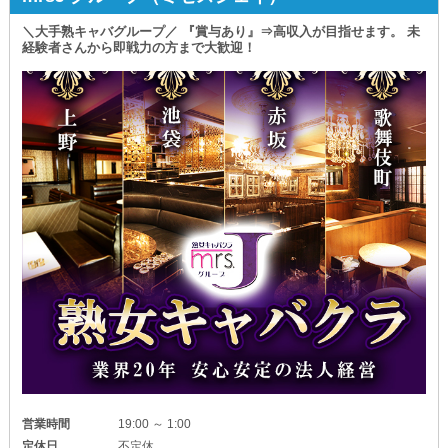
③終了後はそのままご自宅へ直帰
リラックスして働けます！
＼大手熟キャバグループ／ 『賞与あり』⇒高収入が目指せます。 未
┛┛┛┛┛┛┛┛┛┛┛┛
そのため、完全未経験者さんでも
経験者さんから即戦力の方まで大歓迎！
すんなり馴染めるんです◎
サクッと出勤して
高収入をGETするイメージは
ナイトワークのイロハは
湧いてきましたか？
先輩スタッフがわかりやすくレクチャー。
「今すぐに稼ぎたい」
まずは、簡単なお仕事から
少しずつ覚えていきましょう！
「短時間だけ働きたい」
もし困ったことがあったら
「副業を考えている」
遠慮なく周りを頼ってくださいね◎
「運転するのが好き」
○●—————————————-●○
応募理由は何でもOKです◎
BAR HNA（エイチエヌエー）
年齢で諦めていた方や
○●—————————————-●○
女性でも大丈夫！
✦給与体系について✦
この業務が
￣￣￣￣￣￣￣￣￣￣￣￣￣
あなたの天職になるかもしれません。
┏━━━━━━━━━━┓
もちろん、送りドライバー経験者さんも大歓迎◎
ご応募を心よりお待ちしております！
ホールアルバイト
時給2,000円以上可能！
営業時間
19:00 ～ 1:00
┗━━━━━━━━━━┛
定休日
不定休