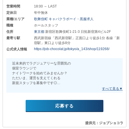
《【朝昼夜】Cafe & Bar Pretty Tart（プリティタルト）》
営業時間
18:00 ～ LAST
定休日
年中無休
━…━…━…━…━…━…━…━…━…━…━…━
業種/エリア
歌舞伎町 キャバクラボーイ・黒服求人
＊圧倒的な稼ぎやすさ＊
職種
ホールスタッフ
￣￣￣￣￣￣￣￣￣￣￣￣
住所
東京都
新宿区歌舞伎町1-21-3 日拓新宿第4ビル2F
┏━━━━━━━━━━━━━━┓
最寄り駅
西武新宿線「西武新宿駅」正面口より徒歩1分 各線「新
“手取り”で…
宿駅」東口より徒歩8分
▶店長・幹部候補：月給60万円以上
https://job-chocolat.jp/tokyo/a_143/shop/119268/
公式求人情報
▶ホールスタッフ：月給35万円以上
┗━━━━━━━━━━━━━━┛
近未来的でラグジュアリーな雰囲気の
個室ラウンジで
上記はあくまでも入社時の条件。
ナイトワークを始めてみませんか？
あなたの頑張りに応じて
ただいま、運営を支えてくれる
『随時昇給・昇格』を行います！
新規スタッフを募集中です◎
さらに『年2回のボーナス』も支給するため
最高級の空間を
想像以上のお給料にご期待ください◎
共に創っていきましょう！
しかも、会社負担で『年2回社員旅行』を実施。
応募する
┼┼┼┼┼┼┼┼┼┼┼┼
定期的にリフレッシュの場を設けることで
お仕事でのパフォーマンスも向上します！
天上人間
（テンジョウジンカン）
_/_/_/_/_/_/_/_/_/_/_/_/_/_/_/_/_/_/
提供元：ジョブショコラ
┼┼┼┼┼┼┼┼┼┼┼┼
＊初めてでも大丈夫＊