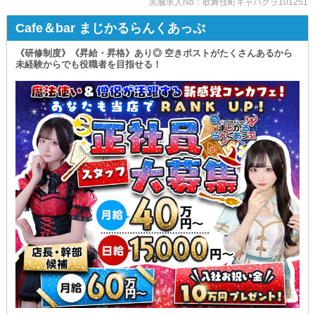
すぐに解消することでしょう。
役立つスキルを
黒服求人No：歌舞伎町キャバクラ101251
身につけることができます◎
【華灯】を一言で表すなら
いつでもご相談ください！
Cafe＆bar まじかるらんくあっぷ
まさに”一流”！
＊事前準備は必要なし＊
ご来店される方は、経済的に豊かな
勤務中に着用する制服は
《研修制度》《昇給・昇格》あり◎ 空きポストがたくさんあるから
ハイクラスなお客様ばかりです。
お店から貸与いたします！
未経験からでも役職者を目指せる！
わざわざ新しい物を購入しなくていいので
『お酒を飲んで騒ぐ』というよりも
余計な出費なしでスタートできるんです◎
しっぽりと一杯嗜む紳士的な方が中心！
∽∽∽∽∽∽∽∽∽∽∽∽∽∽∽∽∽∽∽∽
他にもまだまだ魅力的な高待遇が
また、日常生活で出会えない方と
たくさん揃っています！
関わることでご自身の人脈や
『体験入社』も受け付けているので
見聞も広がっていくでしょう◎
少しでも興味があれば
いつでもお気軽に ご応募ください！
さらに、当店は
サポート力に圧倒的な自信あり！
スタッフ一人ひとりの
あなたと働けるのを
個性に寄り添い
楽しみにしています◎
しっかりと研修をしていきます。
ぜひ、そんな良環境で
あなたも成長していきませんか？
＝＝＝＝＝＝＝＝＝＝＝＝＝＝＝＝＝＝＝＝＝
✻抜群に稼げる✻
正社員として採用された方には…