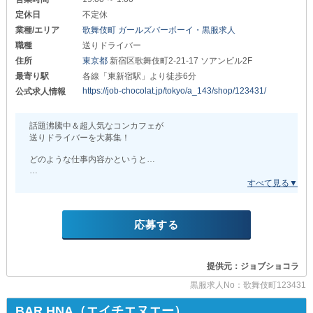
身を委ねる気持ちでお越しください◎
定休日
不定休
丁寧にレクチャーするだけでなく
業種/エリア
歌舞伎町 ガールズバーボーイ・黒服求人
あなたが効率良く成長していけるよう
職種
送りドライバー
きちんと先輩スタッフが見守ります。
住所
東京都
新宿区歌舞伎町2-21-17 ソアンビル2F
◆ステップアップに天井なし◆
最寄り駅
各線「東新宿駅」より徒歩6分
￣￣￣￣￣￣￣￣￣￣￣￣￣￣
https://job-chocolat.jp/tokyo/a_143/shop/123431/
公式求人情報
‐いつかは自分のお店を持ちたい
‐将来は運営側に回りたい
そのような思いのある方にも
話題沸騰中＆超人気なコンカフェが
《ナディア》は非常にオススメです！
送りドライバーを大募集！
なぜなら【独立支援制度】があり
どのような仕事内容かというと…
あなたの挑戦をバックアップできるため◎
╭┉┉┅┄┄┄┄┈ • ┈┄┄┄┅┄┉┉╮
経営に関する情報収集や新店立ち上げの段取りなど…
夢の実現までには色々な段階があることでしょう。
勤務後のキャストを
それらをきちんとお手伝いするので
店舗から自宅付近まで
希望者さんはぜひご相談ください！
応募する
安全にお送り
◆業務面以外でも手厚い待遇あり◆
╰┉┉┅┄┄┄┄┈ • ┈┄┄┄┄┅┉┉╯
￣￣￣￣￣￣￣￣￣￣￣￣￣￣￣￣
提供元：ジョブショコラ
【食事補助】
たったこれだけなんです◎
お仕事の資本となる体作りも
黒服求人No：歌舞伎町123431
しっかりお店でフォローします◎
決められたルートは特にないので
その都度目的地まで運転していただきます！
BAR HNA（エイチエヌエー）