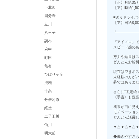
【正】月給35
下北沢
【ア】時給1,5
国分寺
■送りドライバ
【ア】日給8,0
立川
┗━━━━━
八王子
調布
『アイメロ』
スピード感の
府中
努力や結果は
町田
どんどんお給
亀有
現在は空きポ
ひばりヶ丘
未経験の方が
夢ではありま
成増
十条
さらに“固定給＋
《手当》も豊
分倍河原
成果が目に見
経堂
モチベーショ
二子玉川
どんどん活躍
仙川
▼△▼△▼△
明大前
◆働きやすさ