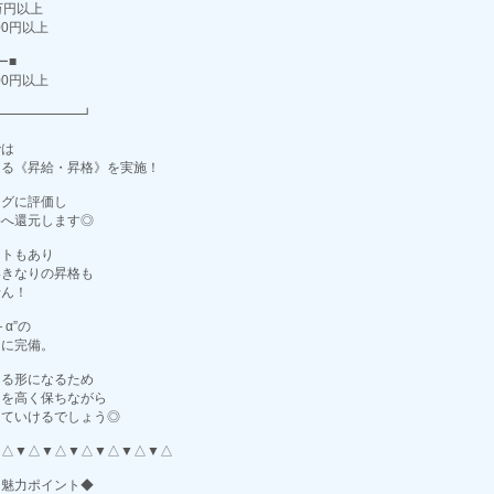
万円以上
00円以上
ー■
00円以上
━━━━━━━┛
では
ある《昇給・昇格》を実施！
スグに評価し
料へ還元します◎
ストもあり
いきなりの昇格も
せん！
α”の
富に完備。
える形になるため
ンを高く保ちながら
していけるでしょう◎
▼△▼△▼△▼△▼△▼△▼△
も魅力ポイント◆