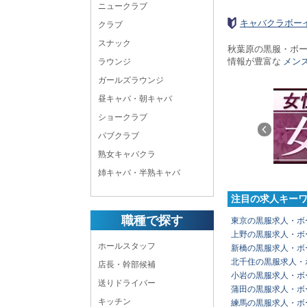
ニュークラブ
キャバクラボー
クラブ
スナック
秋葉原の黒服・ボ
情報が豊富な
メン
ラウンジ
ガールズラウンジ
昼キャバ・朝キャバ
ショークラブ
パブクラブ
熟女キャバクラ
姉キャバ・半熟キャバ
注目の求人キー
職種で探す
東京の黒服求人・ボ
上野の黒服求人・ボ
ホールスタッフ
新橋の黒服求人・ボ
北千住の黒服求人・
店長・幹部候補
小岩の黒服求人・ボ
送りドライバー
蒲田の黒服求人・ボ
キッチン
練馬の黒服求人・ボ