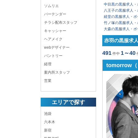
中目黒の黒服求人・
ソムリエ
八王子の黒服求人・
バーテンダー
経堂の黒服求人・ボ
チラシ配布スタッフ
竹ノ塚の黒服求人・
大森の黒服求人・ボ
キャッシャー
ヘアメイク
赤羽の黒服求
webデザイナー
491
1～40
件中
パントリー
経理
tomorro
案内所スタッフ
営業
エリアで探す
池袋
六本木
新宿