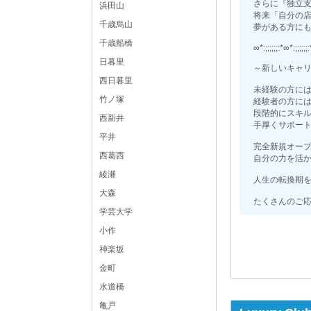
さらに『独立
浜田山
将来「自分の
千歳烏山
夢がある方に
千歳船橋
∞*:;;;;;;:*∞*:;;;;;;
日暮里
～新しいキャ
西日暮里
未経験の方に
竹ノ塚
経験者の方に
段階的にスキ
西新井
手厚くサポー
平井
完全新規オー
西葛西
自分の力を活
綾瀬
人生の転換期
大森
たくさんのご
学芸大学
小作
神楽坂
金町
水道橋
亀戸