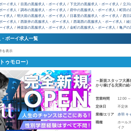
ボーイ求人
目黒の黒服求人・ボーイ求人
下北沢の黒服求人・ボーイ求人
立川
ボーイ求人
調布の黒服求人・ボーイ求人
府中の黒服求人・ボーイ求人
町田の
ーイ求人
明大前の黒服求人・ボーイ求人
日暮里の黒服求人・ボーイ求人
西日
ボーイ求人
西新井の黒服求人・ボーイ求人
西葛西の黒服求人・ボーイ求人
綾
ーイ求人
神楽坂の黒服求人・ボーイ求人
金町の黒服求人・ボーイ求人
亀戸の
人・ボーイ求人一覧
件を表示
w（トゥモロー）
～新規スタッフ大募集
かり稼げる充実の給
営業時間
12:00 ～
定休日
不定休
業種/エリア
赤羽 キ
職種
ホールス
イク