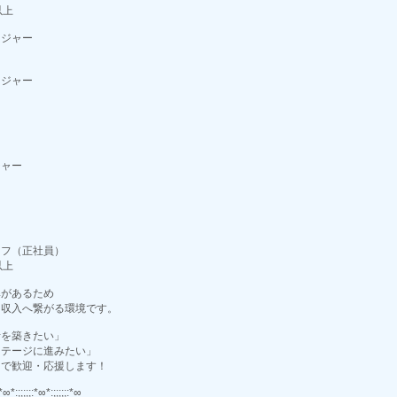
以上
ージャー
ージャー
ー
ジャー
ッフ（正社員）
以上
準があるため
ま収入へ繋がる環境です。
活を築きたい」
ステージに進みたい」
力で歓迎・応援します！
:*∞*:;;;;;:*∞*:;;;;;:*∞