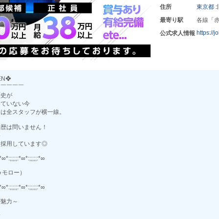
住所
東京都
最寄り駅
各線「
https://
公式求人情報
EN❖
￣￣￣￣￣
歴史が
っていない今
ンは全スタッフが横一線。
学歴は問いません！
め
に採用しています◎
:*∞*:;;;;;:*∞*:;;;;;:*∞
トゥモロー）
:*∞*:;;;;;:*∞*:;;;;;:*∞
が魅力～
補