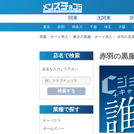
関東
北関東
東京
新宿
神奈川
千葉
埼玉
大阪
黒服・ボーイ求人
東京の黒服・ボーイ求人
赤羽の黒
赤羽の黒
店名で検索
店名を入力して下さい
検索する
業種で探す
キャバクラ
ガールズバー