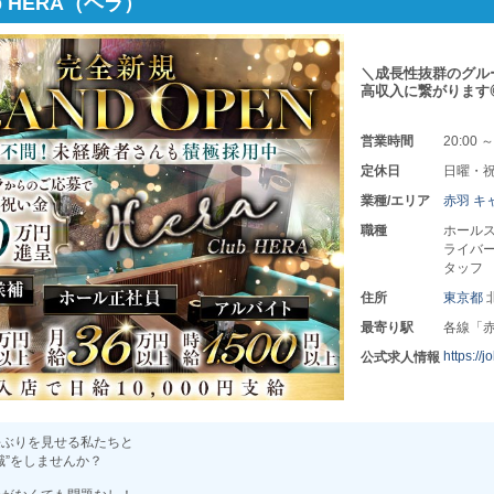
lub HERA（ヘラ）
＼成長性抜群のグル
高収入に繋がります
営業時間
20:00 ～
定休日
日曜・
業種/エリア
赤羽 キ
職種
ホールス
ライバー
タッフ
住所
東京都
最寄り駅
各線「
https://
公式求人情報
長ぶりを見せる私たちと
職”をしませんか？