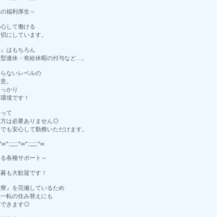
みの福利厚生～
安心して働ける
大切にしています。
備』はもちろん
大型連休・有給休暇の付与など…。
わらないレベルの
用意。
しっかり
る環境です！
いって
き方は必要ありません◎
方でも安心して勤務いただけます。
:*∞*:;;;;;:*∞*:;;;;;:*∞
える各種サポート～
応募も大歓迎です！
『寮』を完備しているため
機一転の住み替えにも
応できます◎