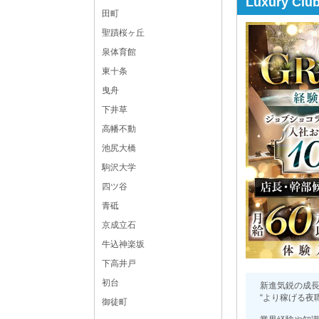
Luxury C
田町
聖蹟桜ヶ丘
泉体育館
東十条
曳舟
下井草
高幡不動
池尻大橋
駒沢大学
四ツ谷
青砥
京成立石
牛込神楽坂
下高井戸
初台
新進気鋭の成
“より稼げる夜
御徒町