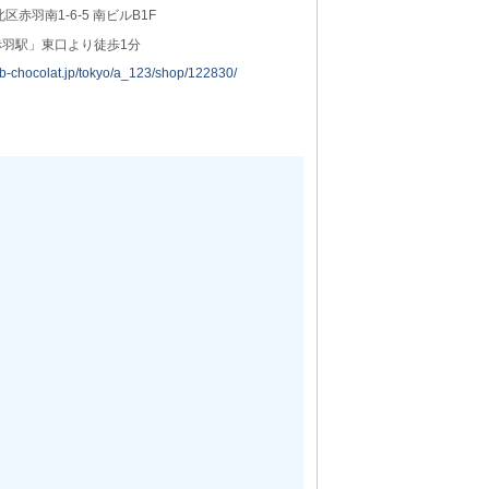
北区赤羽南1-6-5 南ビルB1F
赤羽駅」東口より徒歩1分
job-chocolat.jp/tokyo/a_123/shop/122830/