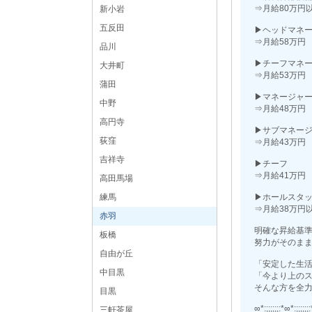
⇒月給80万円
新小岩
五反田
▶ヘッドマネ
⇒月給58万円
品川
▶チーフマネ
大井町
⇒月給53万円
蒲田
▶マネージャ
中野
⇒月給48万円
高円寺
▶サブマネー
荻窪
⇒月給43万円
吉祥寺
▶チーフ
⇒月給41万円
高田馬場
練馬
▶ホールスタ
⇒月給38万円
赤羽
明確な昇給基
板橋
努力がそのま
自由が丘
「安定した生
中目黒
「今より上の
そんな方を全
目黒
∞*:;;;;;;:*∞*:;;;;;;
三軒茶屋