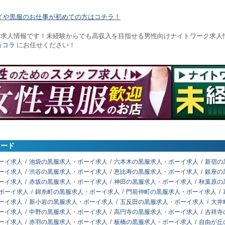
イや黒服のお仕事が初めての方はコチラ！
イ求人情報です！未経験からでも高収入を目指せる男性向けナイトワーク求人
ョコラ
にお任せください！
ワード
ーイ求人
池袋の黒服求人・ボーイ求人
六本木の黒服求人・ボーイ求人
新宿の
ーイ求人
渋谷の黒服求人・ボーイ求人
恵比寿の黒服求人・ボーイ求人
銀座の
ーイ求人
赤坂の黒服求人・ボーイ求人
神田の黒服求人・ボーイ求人
秋葉原の
ボーイ求人
錦糸町の黒服求人・ボーイ求人
門前仲町の黒服求人・ボーイ求人
ーイ求人
新小岩の黒服求人・ボーイ求人
五反田の黒服求人・ボーイ求人
大井
ーイ求人
中野の黒服求人・ボーイ求人
高円寺の黒服求人・ボーイ求人
吉祥寺
ーイ求人
赤羽の黒服求人・ボーイ求人
板橋の黒服求人・ボーイ求人
自由が丘