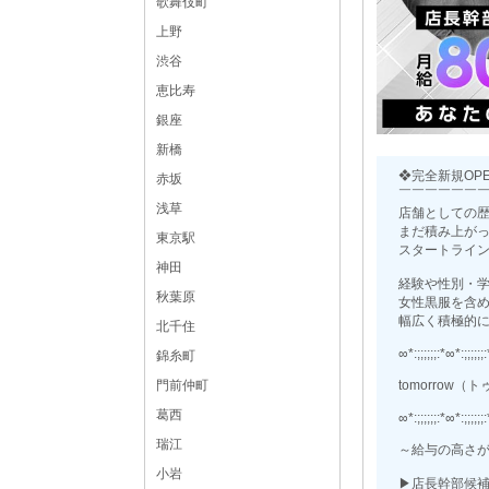
歌舞伎町
上野
渋谷
恵比寿
銀座
新橋
❖完全新規OP
赤坂
￣￣￣￣￣￣
浅草
店舗としての
まだ積み上が
東京駅
スタートライ
神田
経験や性別・
秋葉原
女性黒服を含
幅広く積極的
北千住
∞*:;;;;;;:*∞*:;;;;;;
錦糸町
門前仲町
tomorrow（
葛西
∞*:;;;;;;:*∞*:;;;;;;
瑞江
～給与の高さ
小岩
▶店長幹部候