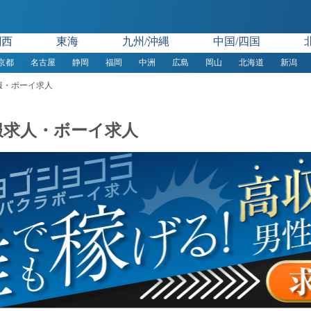
関西
東海
九州/沖縄
中国/四国
京都
名古屋
静岡
福岡
中洲
広島
岡山
北海道
新潟
服・ボーイ求人
服求人・ボーイ求人