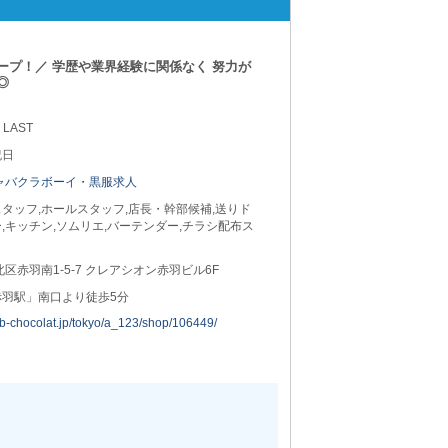
ープ！／ 学歴や業界経験に関係なく 努力が
◎
 LAST
祝日
ャバクラボーイ・黒服求人
タッフ,ホールスタッフ,店長・幹部候補,送りド
,キッチン,ソムリエ,バーテンダー,チラシ配布ス
北区赤羽南1-5-7 クレアシオン赤羽ビル6F
赤羽駅」南口より徒歩5分
job-chocolat.jp/tokyo/a_123/shop/106449/