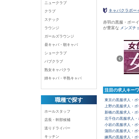
ニュークラブ
キャバクラボー
クラブ
スナック
赤羽の黒服・ボー
が豊富な
メンズチ
ラウンジ
ガールズラウンジ
昼キャバ・朝キャバ
ショークラブ
パブクラブ
熟女キャバクラ
姉キャバ・半熟キャバ
注目の求人キー
職種で探す
東京の黒服求人・ボ
上野の黒服求人・ボ
ホールスタッフ
新橋の黒服求人・ボ
北千住の黒服求人・
店長・幹部候補
小岩の黒服求人・ボ
送りドライバー
蒲田の黒服求人・ボ
キッチン
練馬の黒服求人・ボ