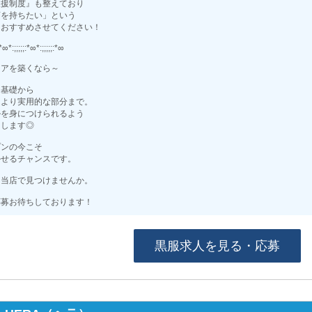
支援制度』も整えており
店を持ちたい」という
もおすすめさせてください！
:*∞*:;;;;;:*∞*:;;;;;:*∞
リアを築くなら～
は基礎から
はより実用的な部分まで。
ルを身につけられるよう
トします◎
プンの今こそ
かせるチャンスです。
を当店で見つけませんか。
応募お待ちしております！
黒服求人を見る・応募