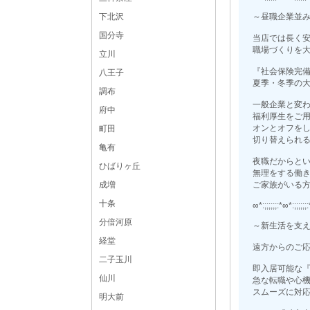
下北沢
～昼職企業並
国分寺
当店では長く
職場づくりを
立川
『社会保険完
八王子
夏季・冬季の
調布
一般企業と変
府中
福利厚生をご
オンとオフを
町田
切り替えられ
亀有
夜職だからと
ひばりヶ丘
無理をする働
成増
ご家族がいる
十条
∞*:;;;;;;:*∞*:;;;;;;
分倍河原
～新生活を支
経堂
遠方からのご
二子玉川
即入居可能な
仙川
急な転職や心
スムーズに対
明大前