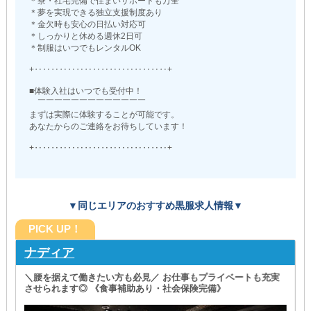
＊寮・社宅完備で住まいサポートも万全
＊夢を実現できる独立支援制度あり
＊金欠時も安心の日払い対応可
＊しっかりと休める週休2日可
＊制服はいつでもレンタルOK
+‥‥‥‥‥‥‥‥‥‥‥‥‥‥‥‥+
■体験入社はいつでも受付中！
￣￣￣￣￣￣￣￣￣￣￣￣￣
まずは実際に体験することが可能です。
あなたからのご連絡をお待ちしています！
+‥‥‥‥‥‥‥‥‥‥‥‥‥‥‥‥+
▼同じエリアのおすすめ黒服求人情報▼
PICK UP！
ナディア
＼腰を据えて働きたい方も必見／ お仕事もプライベートも充実
させられます◎ 《食事補助あり・社会保険完備》