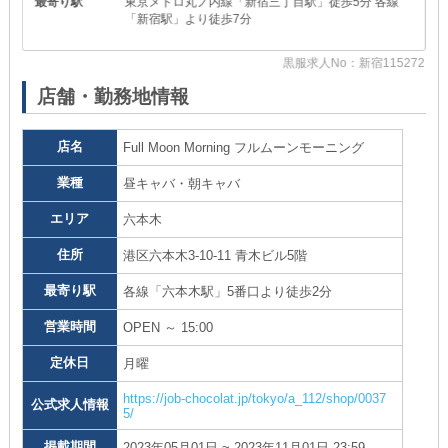
最寄り駅
東京メトロ丸ノ内線「新宿三丁目駅」徒歩5分 各線
「新宿駅」より徒歩7分
68
黒服求人No：新宿115272
店舗・勤務地情報
店名
Full Moon Morning フルムーンモーニング
業種
昼キャバ・朝キャバ
エリア
六本木
住所
港区六本木3-10-11 青木ビル5階
最寄り駅
各線「六本木駅」5番口より徒歩2分
営業時間
OPEN ～ 15:00
定休日
月曜
https://job-chocolat.jp/tokyo/a_112/shop/0037
公式求人情報
5/
掲載期間
2023年05月01日 ~ 2023年11月01日 23:59