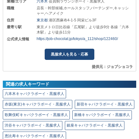
業種/エリア
六本木
会員制ラウンジボーイ・黒服求人
職種
店長・幹部候補,ホールスタッフ,バーテンダー,キャッシ
ャー,ヘアメイク
住所
東京都
港区西麻布4-1-5 同栄ビル3F
最寄り駅
東京メトロ日比谷線「広尾駅」より徒歩9分 各線「六本
木駅」より徒歩11分
https://job-chocolat.jp/tokyo/a_112/shop/122460/
公式求人情報
黒服求人を見る・応募
提供元：ジョブショコラ
関連の求人キーワード
六本木キャバクラボーイ・黒服求人
赤坂(東京)キャバクラボーイ・黒服求人
新宿キャバクラボーイ・黒服求人
歌舞伎町キャバクラボーイ・黒服求人
新橋キャバクラボーイ・黒服求人
渋谷キャバクラボーイ・黒服求人
銀座キャバクラボーイ・黒服求人
恵比寿キャバクラボーイ・黒服求人