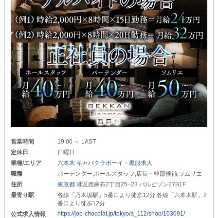
営業時間
19:00 ～ LAST
定休日
日曜日
業種/エリア
六本木 キャバクラボーイ・黒服求人
職種
バーテンダー,ホールスタッフ,店長・幹部候補,ソムリエ
住所
東京都
港区西麻布2丁目25−23 バルビゾン27B1F
最寄り駅
各線「乃木坂駅」5番口より徒歩12分 各線「六本木駅」2
番口より徒歩12分
https://job-chocolat.jp/tokyo/a_112/shop/103091/
公式求人情報