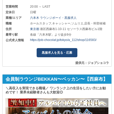
営業時間
20:00 ～ LAST
定休日
日曜
業種/エリア
六本木 ラウンジボーイ・黒服求人
職種
ホールスタッフ,キャッシャー,ソムリエ,店長・幹部候補
住所
東京都
港区西麻布1-10-11 セソーラス西麻布ビル1階
最寄り駅
各線「六本木駅」より徒歩9分
https://job-chocolat.jp/tokyo/a_112/shop/116583/
公式求人情報
黒服求人を見る・応募
提供元：ジョブショコラ
会員制ラウンジBEKKAN〜ベッカン〜【西麻布】
＼高収入を実現できる職場／ ワンランク上の生活をしたい方にお勧
めです！ 業界未経験者さんも大歓迎◎