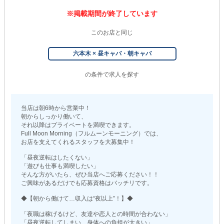
※掲載期間が終了しています
このお店と同じ
六本木 × 昼キャバ・朝キャバ
の条件で求人を探す
当店は朝6時から営業中！
朝からしっかり働いて、
それ以降はプライベートを満喫できます。
Full Moon Morning（フルムーンモーニング）では、
お店を支えてくれるスタッフを大募集中！
「昼夜逆転はしたくない」
「遊びも仕事も満喫したい」
そんな方がいたら、ぜひ当店へご応募ください！！
ご興味があるだけでも応募資格はバッチリです。
◆【朝から働けて…収入は“夜以上”！】◆
「夜職は稼げるけど、友達や恋人との時間が合わない」
「昼夜逆転してしまい、身体への負担が大きい」