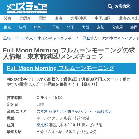
お店検索
関東
北関東
関西
東海
九州/沖縄
中国/四国
北海道/東北
東京
新宿
神奈川
千葉
埼玉
大阪
京都
名古屋
静岡
黒服・ボーイ求人
東京のキャバクラボーイ・黒服求人
六本木のキャバクラ
Full Moon Morning フルムーンモーニングの求
人情報 - 東京都港区/メンズチョコラ
Full Moon Morning フルムーンモーニング
朝のお仕事でしっかり高収入！週休2日で月給30万円スタート！働き
やすい環境でスピード昇給を目指そう！【寮あり】
営業時間
OPEN ～ 15:00
定休日
月曜
業種/エリア
六本木 昼キャバ・朝キャバボーイ・黒服求人
職種
ホールスタッフ,店長・幹部候補
住所
東京都
港区六本木3-10-11 青木ビル5階
最寄り駅
各線「六本木駅」5番口より徒歩2分