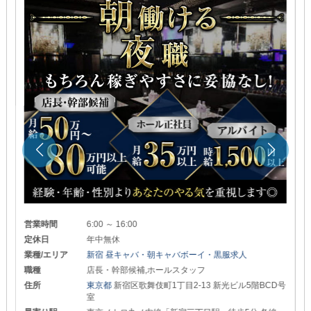
営業時間
6:00 ～ 16:00
定休日
年中無休
業種/エリア
新宿 昼キャバ・朝キャバボーイ・黒服求人
職種
店長・幹部候補,ホールスタッフ
住所
東京都
新宿区歌舞伎町1丁目2-13 新光ビル5階BCD号
室