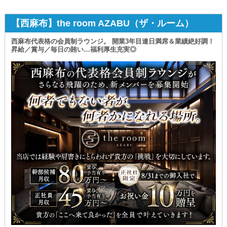
【西麻布】the room AZABU（ザ・ルーム）
西麻布代表格の会員制ラウンジ。 開業3年目連日満席＆業績絶好調！
昇給／賞与／毎日の賄い…福利厚生充実◎