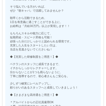
そう悩んでいる方がいれば、
ぜひ『朝キャバ』で活躍してみませんか？
朝早くから活動できるため、
1日を有意義に過ごすことができる上に、
お給料は『月給30万円』以上が実現します！！
もちろんスキルや能力に応じて、
短期昇給・スピード昇格も可能！
頑張った分だけしっかりと認められる環境です。
充実した人生をスタートしたい方は、
当店を見逃さないでくださいね！
◆【充実した研修制度をご用意！】◆
ベテランのスタッフに成長できるまで、
イチからしっかりレクチャーします。
分からないことが1つも残らないように、
丁寧に指導するので、初心者さんもご安心を。
少しずつ確実にレベルアップし、
頼りがいのあるスタッフへと成長していきましょう！
◆【さまざまな高待遇をご用意！】◆
＊アルバイトからの正社員雇用OK