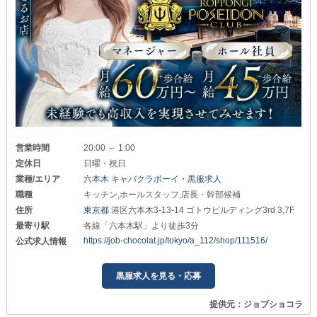
営業時間
20:00 ～ 1:00
定休日
日曜・祝日
業種/エリア
六本木 キャバクラボーイ・黒服求人
職種
キッチン,ホールスタッフ,店長・幹部候補
住所
東京都
港区六本木3-13-14 ゴトウビルディング3rd 3,7F
最寄り駅
各線「六本木駅」より徒歩3分
https://job-chocolat.jp/tokyo/a_112/shop/111516/
公式求人情報
黒服求人を見る・応募
提供元：ジョブショコラ