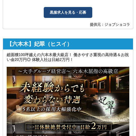
黒服求人を見る・応募
提供元：ジョブショコラ
【六本木】妃翠（ヒスイ）
総面積100坪越えの六本木最大級店！ 働きやすさ重視の高待遇＆お祝
い金20万円◎ 体験入社は日給2万円！