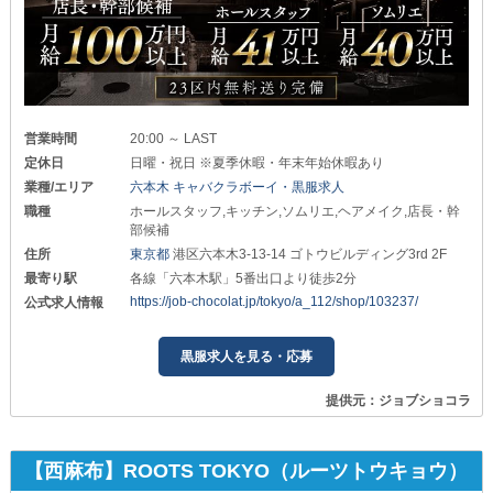
営業時間
20:00 ～ LAST
定休日
日曜・祝日 ※夏季休暇・年末年始休暇あり
業種/エリア
六本木 キャバクラボーイ・黒服求人
職種
ホールスタッフ,キッチン,ソムリエ,ヘアメイク,店長・幹
部候補
住所
東京都
港区六本木3-13-14 ゴトウビルディング3rd 2F
最寄り駅
各線「六本木駅」5番出口より徒歩2分
https://job-chocolat.jp/tokyo/a_112/shop/103237/
公式求人情報
黒服求人を見る・応募
提供元：ジョブショコラ
【西麻布】ROOTS TOKYO（ルーツトウキョウ）