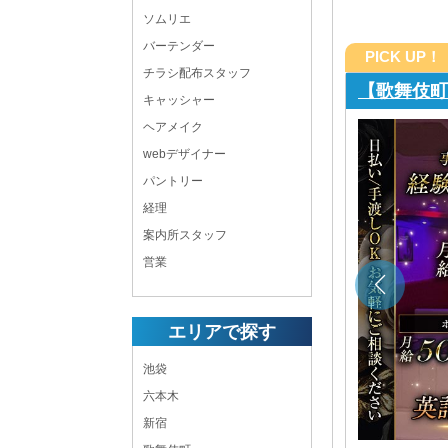
ソムリエ
バーテンダー
PICK UP！
チラシ配布スタッフ
BOULEV
キャッシャー
ヘアメイク
webデザイナー
経営！ 業績好調につき全国展開計画中！ 歌舞伎町
です◎ ＼性別も経験も不問で採用／
パントリー
経理
19:00 ～ LAST
案内所スタッフ
不定休
営業
新宿 クラブボーイ・黒服求人
ホールスタッフ,店長・幹部候補
東京都
新宿区歌舞伎町1-6-14 東通ビル2F
エリアで探す
地下鉄各線「新宿三丁目駅」より徒歩4分
池袋
六本木
新宿