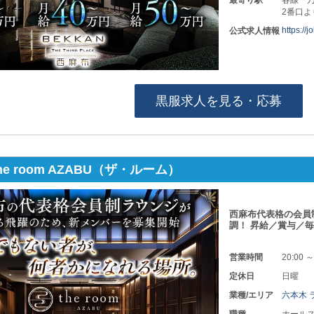
最寄り駅
各線「乃
2番口よ
https://
公式求人情報
黒服求人を見る・応募
e room AZABU（ザ・ルーム）
西麻布代表格の会員
調！ 昇給／賞与／
営業時間
20:00 ～
定休日
日曜
業種/エリア
六本木 
職種
ホールス