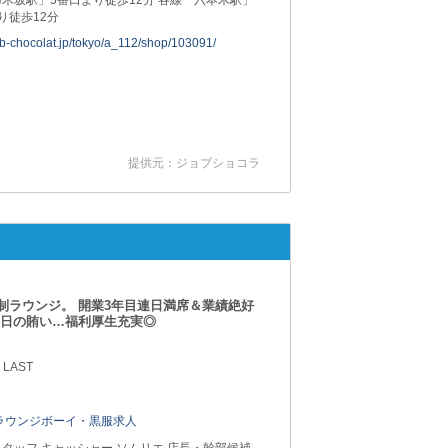
木坂駅」5番口より徒歩12分 各線「六本木駅」
り徒歩12分
job-chocolat.jp/tokyo/a_112/shop/103091/
提供元：ジョブショコラ
制ラウンジ。 開業3年目連日満席＆業績絶好
毎日の賄い…福利厚生充実◎
 LAST
ラウンジボーイ・黒服求人
タッフ,キャッシャー,ソムリエ,店長・幹部候補,