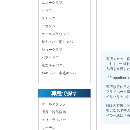
ニュークラブ
クラブ
スナック
ラウンジ
ガールズラウンジ
昼キャバ・朝キャバ
ショークラブ
パブクラブ
当店でカッコ
これまでの経
熟女キャバクラ
人柄を重視した
姉キャバ・半熟キャバ
『Proporti
当店は定休日
プライベート
職種で探す
メリハリをつけ
ホールスタッフ
経験の有無に
努力次第で夢
店長・幹部候補
ぜひ一緒に『P
送りドライバー
キッチン