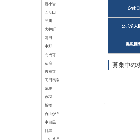
新小岩
定休日
五反田
品川
公式求人
大井町
蒲田
掲載期
中野
高円寺
荻窪
募集中の
吉祥寺
高田馬場
練馬
赤羽
板橋
自由が丘
中目黒
目黒
三軒茶屋