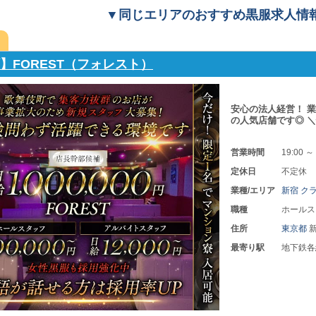
▼同じエリアのおすすめ黒服求人情
ARD（ボリバード）
＼業界経験の有無は
職場です！ 《掛け持
営業時間
20:00 ～
定休日
不定休
業種/エリア
銀座 ク
職種
ホールス
住所
東京都
最寄り駅
各線「新