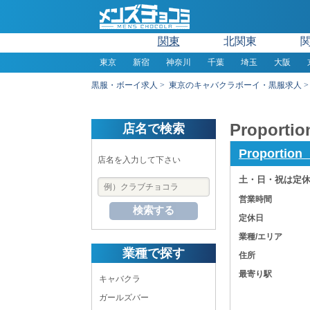
関東
北関東
東京
新宿
神奈川
千葉
埼玉
大阪
黒服・ボーイ求人
東京のキャバクラボーイ・黒服求人
Propo
店名で検索
Proport
店名を入力して下さい
土・日・祝は定休
営業時間
検索する
定休日
業種/エリア
業種で探す
住所
最寄り駅
キャバクラ
ガールズバー