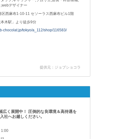
,webデザイナー
港区西麻布1-10-11 セソーラス西麻布ビル1階
六本木駅」より徒歩9分
job-chocolat.jp/tokyo/a_112/shop/116583/
提供元：ジョブショコラ
幅広く展開中！ 圧倒的な良環境＆高待遇を
験入社へお越しください。
 1:00
祝日