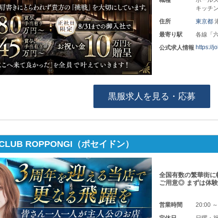
キッチン
住所
東京都
最寄り駅
各線「
https://
公式求人情報
黒服求人を見る・応募
N CLUB ROPPONGI（ポセイドン）
全国有数の繁華街に
ご用意◎ まずは体
営業時間
20:00 ～
定休日
日曜・