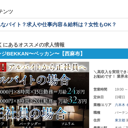
テンツ
んなバイト？求人や仕事内容＆給料は？女性もOK？
くにあるオススメの求人情報
ジBEKKAN〜ベッカン〜【西麻布】
＼高収入を実現でき
お勧めです！ 業界
営業時間
19:00 ～
定休日
日曜日
業種/エリア
六本木 
職種
バーテン
住所
東京都