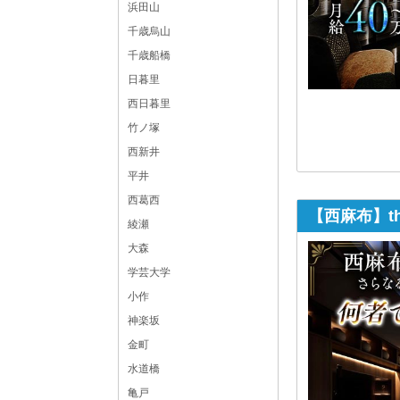
浜田山
千歳烏山
千歳船橋
日暮里
西日暮里
竹ノ塚
西新井
平井
西葛西
【西麻布】th
綾瀬
大森
学芸大学
小作
神楽坂
金町
水道橋
亀戸