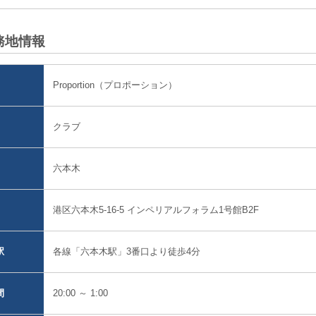
務地情報
Proportion（プロポーション）
クラブ
六本木
港区六本木5-16-5 インペリアルフォラム1号館B2F
各線「六本木駅」3番口より徒歩4分
駅
20:00 ～ 1:00
間