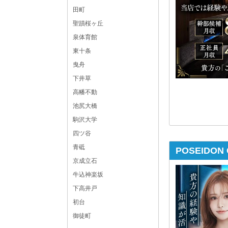
田町
聖蹟桜ヶ丘
泉体育館
東十条
曳舟
下井草
高幡不動
池尻大橋
駒沢大学
四ツ谷
青砥
POSEIDO
京成立石
牛込神楽坂
下高井戸
初台
御徒町