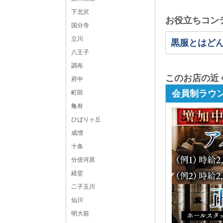
下北沢
お役立ちコン
国分寺
立川
黒服とはど
八王子
調布
このお店の近
府中
会員制ラウン
町田
亀有
ひばりヶ丘
成増
十条
分倍河原
経堂
二子玉川
仙川
明大前