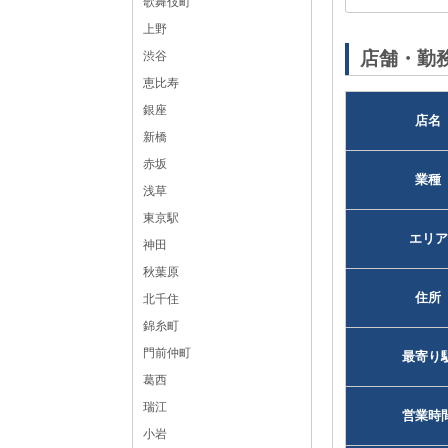
歌舞伎町
黒服求人No：新宿125034
上野
店舗・勤
渋谷
恵比寿
銀座
店名
新橋
赤坂
業種
浅草
東京駅
エリア
神田
秋葉原
住所
北千住
錦糸町
門前仲町
最寄り
葛西
瑞江
営業時
小岩