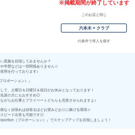
※掲載期間が終了しています
このお店と同じ
六本木 × クラブ
の条件で求人を探す
良い黒服を目指してみませんか？
験や学歴などは一切関係ありません☆
採用を行っております♪
on（プロポーション）』
として、土曜日＆日曜日＆祝日がお休みとなっております！
優先派の方にもおすすめ◎
ながらお仕事とプライベートどちらも充実させられますよ♪
関係なく頑張れば頑張るほどお望みどおりに稼げる環境☆
のスピード出世も可能です◎
roportion（プロポーション）』でステップアップを目指しましょう！