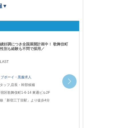
報▼
【銀座】Jeanne
関係なし／ 性別や年齢も問わず活躍できる
ちバイトOK》
 LAST
ラブボーイ・黒服求人
タッフ
中央区銀座8丁目6番20号 銀座八番館3階
橋駅」より徒歩3分