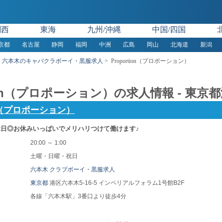
関西
東海
九州/沖縄
中国/四国
京都
名古屋
静岡
福岡
中洲
広島
岡山
北海道
新潟
六本木のキャバクラボーイ・黒服求人
Proportion（プロポーション）
rtion（プロポーション）の求人情報 - 東
ion（プロポーション）
日◎お休みいっぱいでメリハリつけて働けます♪
20:00 ～ 1:00
土曜・日曜・祝日
六本木 クラブボーイ・黒服求人
東京都
港区六本木5-16-5 インペリアルフォラム1号館B2F
各線「六本木駅」3番口より徒歩4分