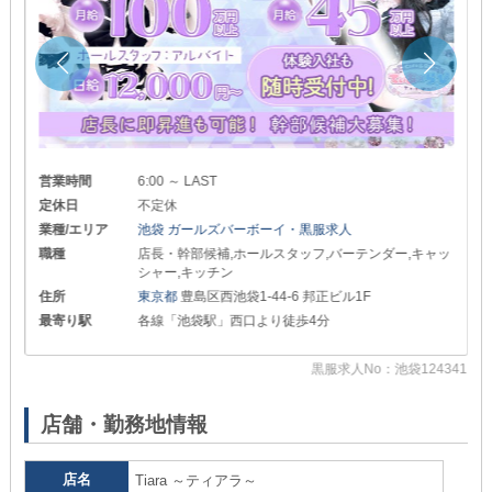
営業時間
6:00 ～ LAST
定休日
不定休
業種/エリア
池袋 ガールズバーボーイ・黒服求人
職種
店長・幹部候補,ホールスタッフ,バーテンダー,キャッ
シャー,キッチン
住所
東京都
豊島区西池袋1-44-6 邦正ビル1F
最寄り駅
各線「池袋駅」西口より徒歩4分
黒服求人No：池袋124341
30
店舗・勤務地情報
店名
Tiara ～ティアラ～