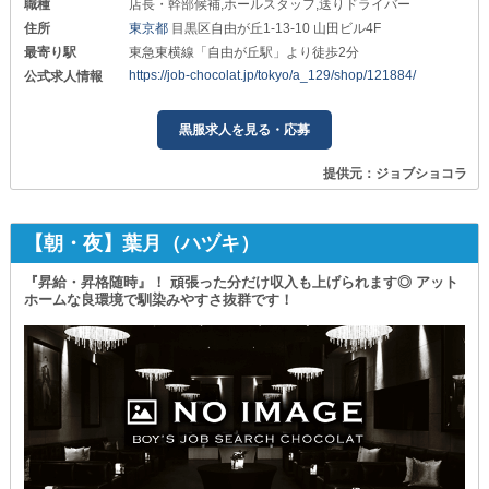
職種
店長・幹部候補,ホールスタッフ,送りドライバー
住所
東京都
目黒区自由が丘1-13-10 山田ビル4F
最寄り駅
東急東横線「自由が丘駅」より徒歩2分
https://job-chocolat.jp/tokyo/a_129/shop/121884/
公式求人情報
黒服求人を見る・応募
提供元：ジョブショコラ
【朝・夜】葉月（ハヅキ）
『昇給・昇格随時』！ 頑張った分だけ収入も上げられます◎ アット
ホームな良環境で馴染みやすさ抜群です！