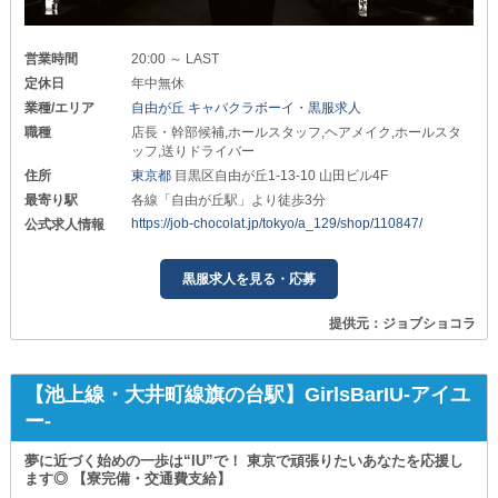
営業時間
20:00 ～ LAST
定休日
年中無休
業種/エリア
自由が丘 キャバクラボーイ・黒服求人
職種
店長・幹部候補,ホールスタッフ,ヘアメイク,ホールスタ
ッフ,送りドライバー
住所
東京都
目黒区自由が丘1-13-10 山田ビル4F
最寄り駅
各線「自由が丘駅」より徒歩3分
https://job-chocolat.jp/tokyo/a_129/shop/110847/
公式求人情報
黒服求人を見る・応募
提供元：ジョブショコラ
【池上線・大井町線旗の台駅】GirlsBarIU-アイユ
ー-
夢に近づく始めの一歩は“IU”で！ 東京で頑張りたいあなたを応援し
ます◎ 【寮完備・交通費支給】