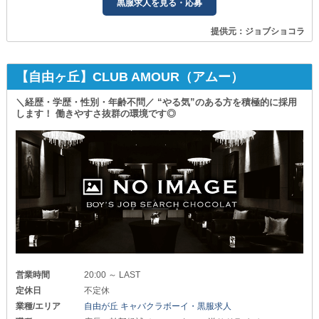
黒服求人を見る・応募
提供元：ジョブショコラ
【自由ヶ丘】CLUB AMOUR（アムー）
＼経歴・学歴・性別・年齢不問／ “やる気”のある方を積極的に採用
します！ 働きやすさ抜群の環境です◎
営業時間
20:00 ～ LAST
定休日
不定休
業種/エリア
自由が丘 キャバクラボーイ・黒服求人