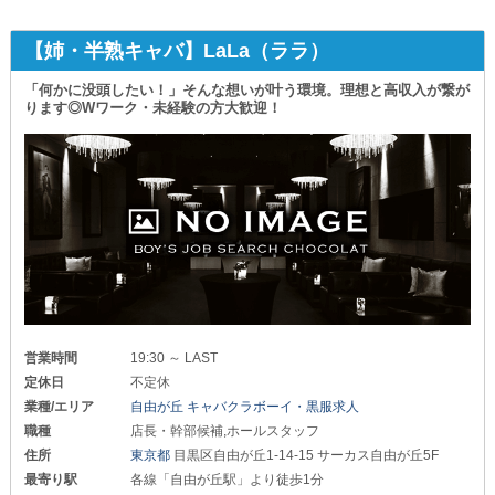
【姉・半熟キャバ】LaLa（ララ）
「何かに没頭したい！」そんな想いが叶う環境。理想と高収入が繋が
ります◎Wワーク・未経験の方大歓迎！
営業時間
19:30 ～ LAST
定休日
不定休
業種/エリア
自由が丘 キャバクラボーイ・黒服求人
職種
店長・幹部候補,ホールスタッフ
住所
東京都
目黒区自由が丘1-14-15 サーカス自由が丘5F
最寄り駅
各線「自由が丘駅」より徒歩1分