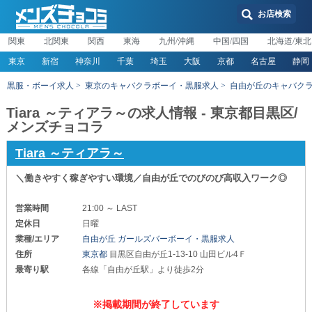
お店検索
関東
北関東
関西
東海
九州/沖縄
中国/四国
北海道/東北
東京
新宿
神奈川
千葉
埼玉
大阪
京都
名古屋
静岡
黒服・ボーイ求人
東京のキャバクラボーイ・黒服求人
自由が丘のキャバク
Tiara ～ティアラ～の求人情報 - 東京都目黒区/
メンズチョコラ
Tiara ～ティアラ～
＼働きやすく稼ぎやすい環境／自由が丘でのびのび高収入ワーク◎
営業時間
21:00 ～ LAST
定休日
日曜
業種/エリア
自由が丘 ガールズバーボーイ・黒服求人
住所
東京都
目黒区自由が丘1-13-10 山田ビル4Ｆ
最寄り駅
各線「自由が丘駅」より徒歩2分
※掲載期間が終了しています