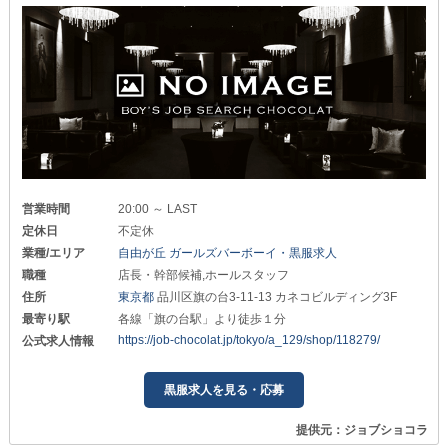
営業時間
20:00 ～ LAST
定休日
不定休
業種/エリア
自由が丘 ガールズバーボーイ・黒服求人
職種
店長・幹部候補,ホールスタッフ
住所
東京都
品川区旗の台3-11-13 カネコビルディング3F
最寄り駅
各線「旗の台駅」より徒歩１分
https://job-chocolat.jp/tokyo/a_129/shop/118279/
公式求人情報
黒服求人を見る・応募
提供元：ジョブショコラ