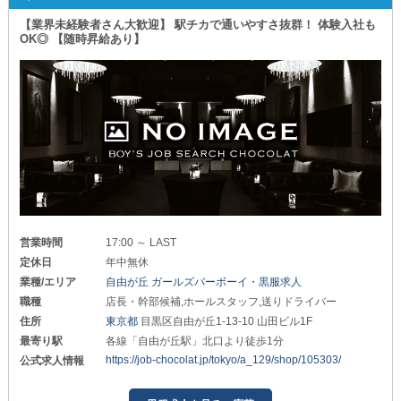
【業界未経験者さん大歓迎】 駅チカで通いやすさ抜群！ 体験入社も
OK◎ 【随時昇給あり】
営業時間
17:00 ～ LAST
定休日
年中無休
業種/エリア
自由が丘 ガールズバーボーイ・黒服求人
職種
店長・幹部候補,ホールスタッフ,送りドライバー
住所
東京都
目黒区自由が丘1-13-10 山田ビル1F
最寄り駅
各線「自由が丘駅」北口より徒歩1分
https://job-chocolat.jp/tokyo/a_129/shop/105303/
公式求人情報