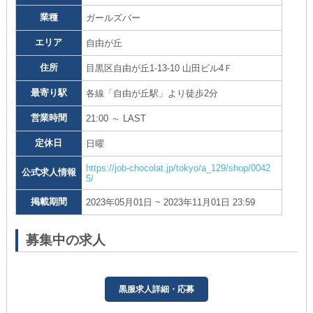
業種
ガールズバー
エリア
自由が丘
住所
目黒区自由が丘1-13-10 山田ビル4Ｆ
最寄り駅
各線「自由が丘駅」より徒歩2分
営業時間
21:00 ～ LAST
定休日
日曜
https://job-chocolat.jp/tokyo/a_129/shop/0042
公式求人情報
5/
掲載期間
2023年05月01日 ~ 2023年11月01日 23:59
募集中の求人
黒服求人詳細・応募