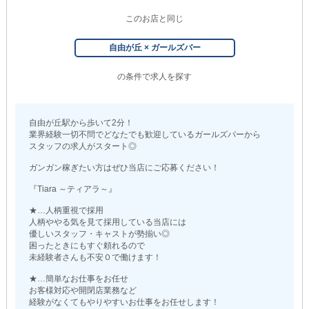
このお店と同じ
自由が丘 × ガールズバー
の条件で求人を探す
自由が丘駅から歩いて2分！
業界経験一切不問でどなたでも歓迎しているガールズバーから
スタッフの求人がスタート◎
ガンガン稼ぎたい方はぜひ当店にご応募ください！
『Tiara ～ティアラ～』
★…人柄重視で採用
人柄ややる気を見て採用している当店には
優しいスタッフ・キャストが勢揃い◎
困ったときにもすぐ頼れるので
未経験者さんも不安０で働けます！
★…簡単なお仕事をお任せ
お客様対応や開閉店業務など
経験がなくてもやりやすいお仕事をお任せします！