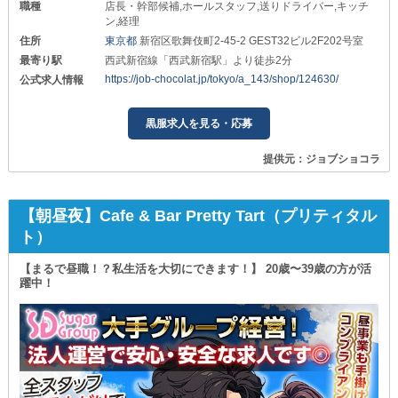
職種
店長・幹部候補,ホールスタッフ,送りドライバー,キッチ
ン,経理
住所
東京都
新宿区歌舞伎町2-45-2 GEST32ビル2F202号室
最寄り駅
西武新宿線「西武新宿駅」より徒歩2分
https://job-chocolat.jp/tokyo/a_143/shop/124630/
公式求人情報
黒服求人を見る・応募
提供元：ジョブショコラ
【朝昼夜】Cafe & Bar Pretty Tart（プリティタル
ト）
【まるで昼職！？私生活を大切にできます！】 20歳〜39歳の方が活
躍中！