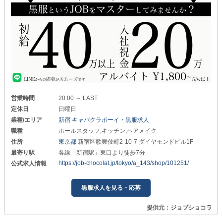
営業時間
20:00 ～ LAST
定休日
日曜日
業種/エリア
新宿 キャバクラボーイ・黒服求人
職種
ホールスタッフ,キッチン,ヘアメイク
住所
東京都
新宿区歌舞伎町2-10-7 ダイヤモンドビル1F
最寄り駅
各線「新宿駅」東口より徒歩7分
https://job-chocolat.jp/tokyo/a_143/shop/101251/
公式求人情報
黒服求人を見る・応募
提供元：ジョブショコラ