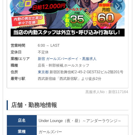
営業時間
6:00 ～ LAST
定休日
不定休
業種/エリア
新宿 ガールズバーボーイ・黒服求人
職種
店長・幹部候補,ホールスタッフ
住所
東京都
新宿区歌舞伎町2-45-2 GEST32ビル2階201号
最寄り駅
西武新宿線「西武新宿駅」より徒歩2分
黒服求人No：新宿117164
30
店舗・勤務地情報
店名
Under Lounge（夜・昼）～アンダーラウンジ～
業種
ガールズバー