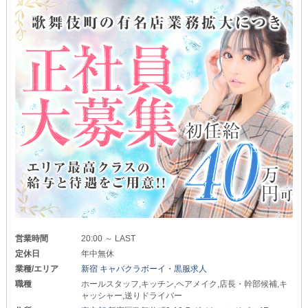
営業時間
20:00 ～ LAST
定休日
年中無休
業種/エリア
新宿 キャバクラボーイ・黒服求人
職種
ホールスタッフ,キッチン,ヘアメイク,店長・幹部候補,キ
ャッシャー,送りドライバー