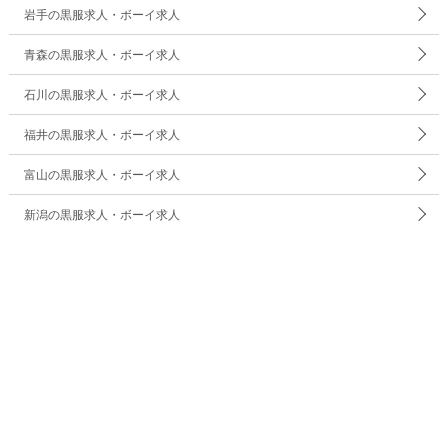
岩手の黒服求人・ボーイ求人
青森の黒服求人・ボーイ求人
石川の黒服求人・ボーイ求人
福井の黒服求人・ボーイ求人
富山の黒服求人・ボーイ求人
新潟の黒服求人・ボーイ求人
長野の黒服求人・ボーイ求人
山梨の黒服求人・ボーイ求人
お仕事を探す
このサイトについて
都道府県を選択
運営者情報
サイトマップ
Copyright (c)
キャバクラボーイ・黒服求人【メンズチョコラ】
, Inc. All Rights Reserved.