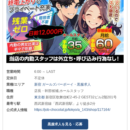
営業時間
6:00 ～ LAST
定休日
不定休
業種/エリア
新宿 ガールズバーボーイ・黒服求人
職種
店長・幹部候補,ホールスタッフ
住所
東京都
新宿区歌舞伎町2-45-2 GEST32ビル2階201号
最寄り駅
西武新宿線「西武新宿駅」より徒歩2分
https://job-chocolat.jp/tokyo/a_143/shop/117164/
公式求人情報
黒服求人を見る・応募