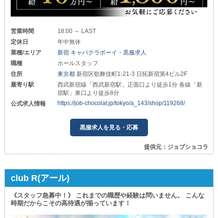
営業時間
18:00 ～ LAST
定休日
年中無休
業種/エリア
新宿 キャバクラボーイ・黒服求人
職種
ホールスタッフ
住所
東京都
新宿区歌舞伎町1-21-3 日拓新宿第4ビル2F
最寄り駅
西武新宿線「西武新宿駅」正面口より徒歩1分 各線「新
宿駅」東口より徒歩8分
https://job-chocolat.jp/tokyo/a_143/shop/119268/
公式求人情報
黒服求人を見る・応募
提供元：ジョブショコラ
club R(アール)
《スタッフ急募中！》 これまでの職歴や経験は問いません。 こんな
時期だからこその高待遇が揃っています！