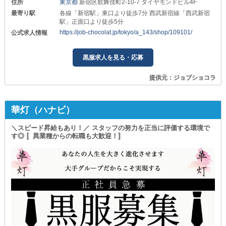
住所
東京都
新宿区歌舞伎町2-10-7 ダイヤモンドビル4F
最寄り駅
各線「新宿駅」東口より徒歩7分 西武新宿線「西武新宿
駅」正面口より徒歩5分
https://job-chocolat.jp/tokyo/a_143/shop/109101/
公式求人情報
黒服求人を見る・応募
提供元：ジョブショコラ
華灯（ハナビ）
＼スピード昇給もあり！／ スタッフの努力を正当に評価する環境で
す◎ 〚異業種からの転職も大歓迎！〛