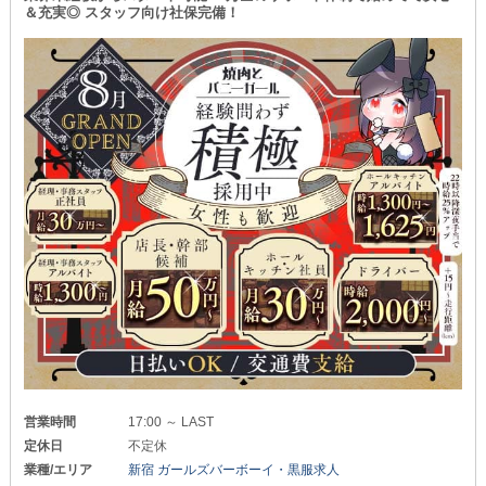
＆充実◎ スタッフ向け社保完備！
営業時間
17:00 ～ LAST
定休日
不定休
業種/エリア
新宿 ガールズバーボーイ・黒服求人