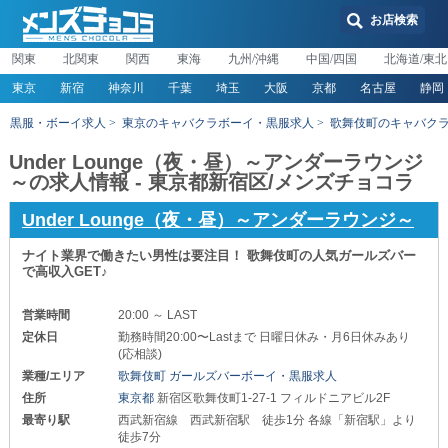
お店検索
関東
北関東
関西
東海
九州/沖縄
中国/四国
北海道/東北
東京
新宿
神奈川
千葉
埼玉
大阪
京都
名古屋
静岡
黒服・ボーイ求人
東京のキャバクラボーイ・黒服求人
歌舞伎町のキャバク
Under Lounge（夜・昼）～アンダーラウンジ
～の求人情報 - 東京都新宿区/メンズチョコラ
Under Lounge（夜・昼）～アンダーラウンジ～
ナイト業界で働きたい男性は要注目！ 歌舞伎町の人気ガールズバー
で高収入GET♪
営業時間
20:00 ～ LAST
定休日
勤務時間20:00〜Lastまで 日曜日休み・月6日休みあり
(応相談)
業種/エリア
歌舞伎町 ガールズバーボーイ・黒服求人
住所
東京都
新宿区歌舞伎町1-27-1 フィルドニアビル2F
最寄り駅
西武新宿線 西武新宿駅 徒歩1分 各線「新宿駅」より
徒歩7分