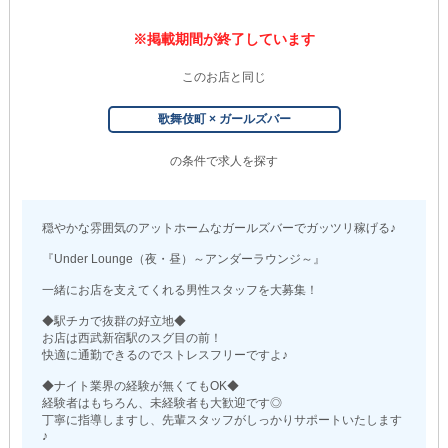
※掲載期間が終了しています
このお店と同じ
歌舞伎町 × ガールズバー
の条件で求人を探す
穏やかな雰囲気のアットホームなガールズバーでガッツリ稼げる♪
『Under Lounge（夜・昼）～アンダーラウンジ～』
一緒にお店を支えてくれる男性スタッフを大募集！
◆駅チカで抜群の好立地◆
お店は西武新宿駅のスグ目の前！
快適に通勤できるのでストレスフリーですよ♪
◆ナイト業界の経験が無くてもOK◆
経験者はもちろん、未経験者も大歓迎です◎
丁寧に指導しますし、先輩スタッフがしっかりサポートいたします
♪