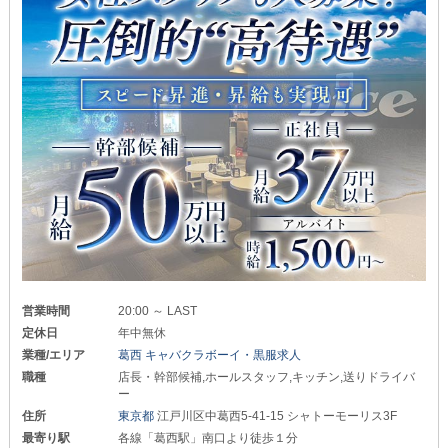
営業時間
20:00 ～ LAST
定休日
年中無休
業種/エリア
葛西 キャバクラボーイ・黒服求人
職種
店長・幹部候補,ホールスタッフ,キッチン,送りドライバ
ー
住所
東京都
江戸川区中葛西5-41-15 シャトーモーリス3F
最寄り駅
各線「葛西駅」南口より徒歩１分