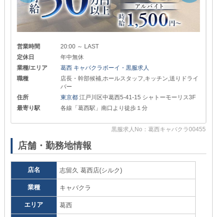
営業時間
20:00 ～ LAST
定休日
年中無休
業種/エリア
葛西 キャバクラボーイ・黒服求人
職種
店長・幹部候補,ホールスタッフ,キッチン,送りドライ
バー
住所
東京都
江戸川区中葛西5-41-15 シャトーモーリス3F
最寄り駅
各線「葛西駅」南口より徒歩１分
55
黒服求人No：葛西キャバクラ00455
店舗・勤務地情報
店名
志留久 葛西店(シルク)
業種
キャバクラ
エリア
葛西