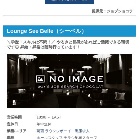
提供元：ジョブショコラ
Lounge See Belle（シーベル）
＼学歴・スキルは不問！／ やるきと熱意があればご活躍できる環境
です◎ 昇給・昇格は随時行っています！
営業時間
18:00 ～ LAST
定休日
年中無休
業種/エリア
葛西 ラウンジボーイ・黒服求人
職種
ホールスタッフ,チラシ配布スタッフ