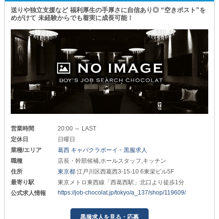
送りや独立支援など 福利厚生の手厚さに自信あり◎ “空きポスト”を
めがけて 未経験からでも着実に成長可能！
営業時間
20:00 ～ LAST
定休日
日曜日
業種/エリア
葛西 キャバクラボーイ・黒服求人
職種
店長・幹部候補,ホールスタッフ,キッチン
住所
東京都
江戸川区西葛西3-15-10 6東栄ビル5F
最寄り駅
東京メトロ東西線「西葛西駅」北口より徒歩1分
https://job-chocolat.jp/tokyo/a_137/shop/119609/
公式求人情報
黒服求人を見る・応募