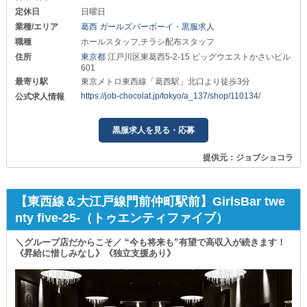
定休日
日曜日
業種/エリア
葛西 ガールズバーボーイ・黒服求人
職種
ホールスタッフ,チラシ配布スタッフ
住所
東京都
江戸川区東葛西5-2-15 ビッグウエストかさいビル
601
最寄り駅
東京メトロ東西線「葛西駅」北口より徒歩3分
https://job-chocolat.jp/tokyo/a_137/shop/110134/
公式求人情報
黒服求人を見る・応募
提供元：ジョブショコラ
【東西線＆大江戸線門前仲町駅前】GirlsBar twe
nty five-25-（トゥエンティファイブ）
＼グループ店だからこそ／ “今も将来も”有望で高収入が続きます！
《昇給に惜しみなし》《独立支援あり》