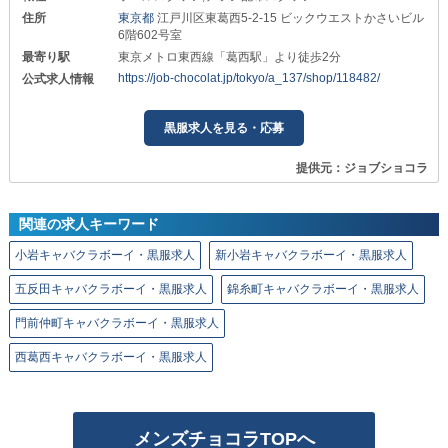
住所
東京都
江戸川区東葛西5-2-15 ビックウエストかさいビル
6階602号室
最寄り駅
東京メトロ東西線「葛西駅」より徒歩2分
https://job-chocolat.jp/tokyo/a_137/shop/118482/
公式求人情報
黒服求人を見る・応募
提供元：ジョブショコラ
関連の求人キーワード
小岩キャバクラボーイ・黒服求人
新小岩キャバクラボーイ・黒服求人
五反田キャバクラボーイ・黒服求人
錦糸町キャバクラボーイ・黒服求人
門前仲町キャバクラボーイ・黒服求人
西葛西キャバクラボーイ・黒服求人
メンズチョコラTOPへ