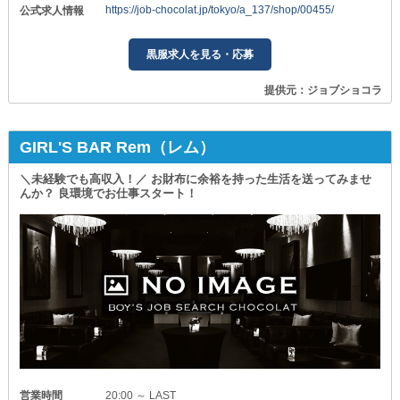
https://job-chocolat.jp/tokyo/a_137/shop/00455/
公式求人情報
黒服求人を見る・応募
提供元：ジョブショコラ
GIRL'S BAR Rem（レム）
＼未経験でも高収入！／ お財布に余裕を持った生活を送ってみませ
んか？ 良環境でお仕事スタート！
営業時間
20:00 ～ LAST