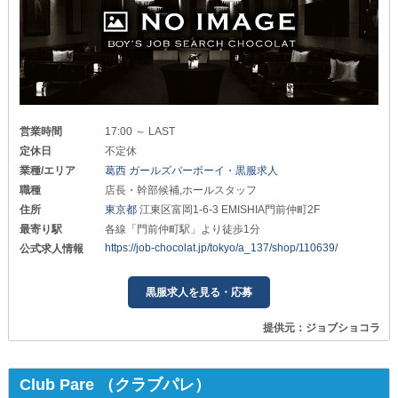
営業時間
17:00 ～ LAST
定休日
不定休
業種/エリア
葛西 ガールズバーボーイ・黒服求人
職種
店長・幹部候補,ホールスタッフ
住所
東京都
江東区富岡1-6-3 EMISHIA門前仲町2F
最寄り駅
各線「門前仲町駅」より徒歩1分
https://job-chocolat.jp/tokyo/a_137/shop/110639/
公式求人情報
黒服求人を見る・応募
提供元：ジョブショコラ
Club Pare （クラブパレ）