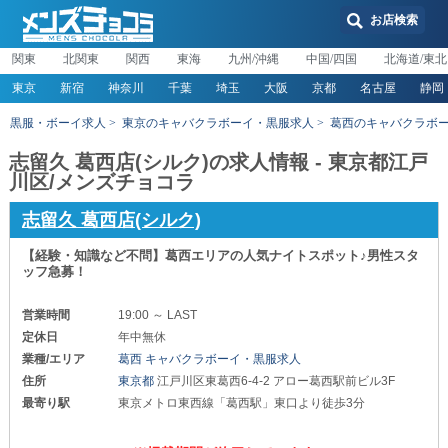
お店検索
関東
北関東
関西
東海
九州/沖縄
中国/四国
北海道/東北
東京
新宿
神奈川
千葉
埼玉
大阪
京都
名古屋
静岡
黒服・ボーイ求人
東京のキャバクラボーイ・黒服求人
葛西のキャバクラボ
志留久 葛西店(シルク)の求人情報 - 東京都江戸
川区/メンズチョコラ
志留久 葛西店(シルク)
【経験・知識など不問】葛西エリアの人気ナイトスポット♪男性スタ
ッフ急募！
営業時間
19:00 ～ LAST
定休日
年中無休
業種/エリア
葛西 キャバクラボーイ・黒服求人
住所
東京都
江戸川区東葛西6-4-2 アロー葛西駅前ビル3F
最寄り駅
東京メトロ東西線「葛西駅」東口より徒歩3分