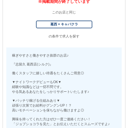
※掲載期間が終了しています
このお店と同じ
葛西 × キャバクラ
の条件で求人を探す
稼ぎやすさと働きやすさ抜群のお店♪
『志留久 葛西店(シルク)』
働くスタッフに嬉しい待遇をたくさんご用意◎
▼ナイトワークデビューもOK▼
経験や知識などは一切不問です。
やる気あるあなたをしっかりサポートいたします♪
▼バッチリ稼げる仕組みあり▼
頑張り次第でお給料がグングンUP！？
高いモチベーションを保ちながら働けますよ◎
興味を持ってくれた方はぜひ一度ご連絡ください！
「ジョブショコラを見た」とお伝えいただくとスムーズですよ♪