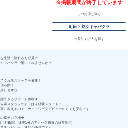
※掲載期間が終了しています
このお店と同じ
町田 × 熟女キャバクラ
の条件で求人を探す
チな生活に憧れる方必見☆
なキャバクラで働いてみませんか？
げてくれるスタッフを募集！
一切不問！
採用します◎
活躍できるサポート体制★
の先輩スタッフの多くは未経験スタート！
丁寧に教えるので、ナイトワークデビューの方でも安心です。
クの駅チカ立地★
線「町田駅」徒歩1分のアクセス抜群の好立地◎
楽チンだから、通勤が快適です♪