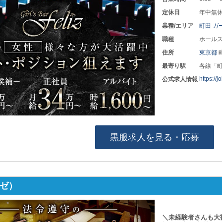
定休日
年中無
業種/エリア
町田 ガ
職種
ホールス
住所
東京都
最寄り駅
各線「
https://
公式求人情報
黒服求人を見る・応募
グゼ）
＼未経験者さんも大