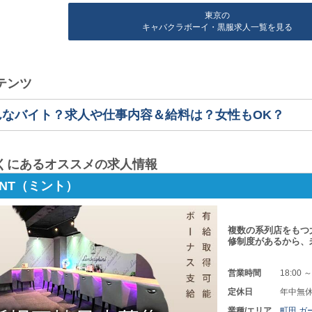
東京の
キャバクラボーイ・黒服求人一覧を見る
テンツ
んなバイト？求人や仕事内容＆給料は？女性もOK？
くにあるオススメの求人情報
 MINT（ミント）
複数の系列店をもつ
修制度があるから、
営業時間
18:00 ～
定休日
年中無
業種/エリア
町田 ガ