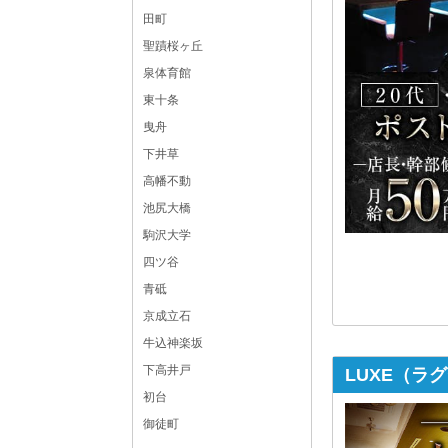
田町
聖蹟桜ヶ丘
泉体育館
東十条
曳舟
下井草
高幡不動
池尻大橋
駒沢大学
四ツ谷
青砥
京成立石
牛込神楽坂
下高井戸
LUXE（ラ
初台
御徒町