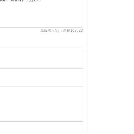
り徒歩2分
黒服求人No：新宿105984