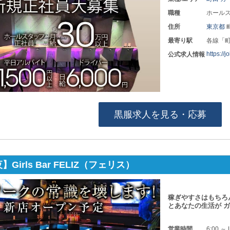
職種
ホールス
住所
東京都
最寄り駅
各線「
https://
公式求人情報
黒服求人を見る・応募
Girls Bar FELIZ（フェリス）
稼ぎやすさはもちろ
とあなたの生活が 
営業時間
6:00 ～ 