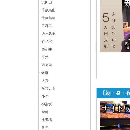
浜田山
千歳烏山
千歳船橋
日暮里
西日暮里
竹ノ塚
西新井
平井
西葛西
綾瀬
大森
学芸大学
【朝・昼・夜】
小作
神楽坂
金町
水道橋
亀戸