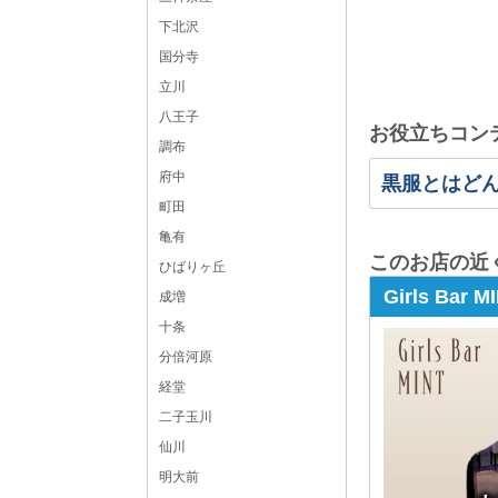
下北沢
国分寺
立川
八王子
お役立ちコン
調布
府中
黒服とはど
町田
亀有
このお店の近
ひばりヶ丘
Girls Bar
成増
十条
分倍河原
経堂
二子玉川
仙川
明大前