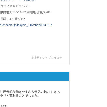
タッフ,送りドライバー
町田市原町田6-11-17 原町田共同ビル2F
町田駅」より徒歩1分
job-chocolat.jp/tokyo/a_116/shop/123921/
提供元：ジョブショコラ
ん 圧倒的な働きやすさも当店の魅力！ きっ
ガラリと変わることでしょう。
LAST