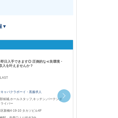
報▼
【赤坂】YURI（
ープ／ 『賞与あり』⇒高収入が目指せま
から即戦力の方まで大歓迎！
 1:00
女キャバクラボーイ・黒服求人
タッフ,店長・幹部候補,チラシ配布スタッフ,
タッフ,送りドライバー
宿区歌舞伎1-23-14 第一メトロビル4F
宿駅」東口より徒歩5分 西武新宿線「西武新