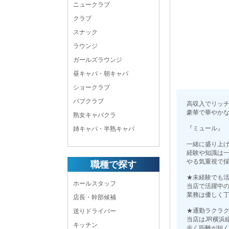
ニュークラブ
クラブ
スナック
ラウンジ
ガールズラウンジ
昼キャバ・朝キャバ
ショークラブ
パブクラブ
高収入でリッ
豪華で華やか
熟女キャバクラ
『ミュール』
姉キャバ・半熟キャバ
一緒に盛り上
経験や知識は
やる気重視で
職種で探す
★未経験でも
ホールスタッフ
当店で活躍中
業務は優しく
店長・幹部候補
★通勤ラクラ
送りドライバー
当店はJR横浜
キッチン
歩く距離が短く