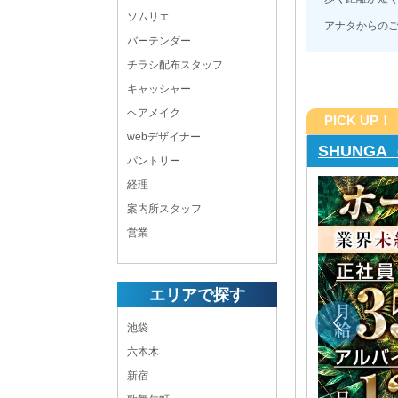
ソムリエ
アナタからの
バーテンダー
チラシ配布スタッフ
キャッシャー
ヘアメイク
PICK UP！
webデザイナー
mrsJ 
パントリー
経理
K】報酬を即日入手できます◎ 圧倒的な≪良環境・
案内所スタッフ
で、理想の収入を叶えませんか？
営業
20:00 ～ LAST
年中無休
エリアで探す
新橋 熟女キャバクラボーイ・黒服求人
池袋
店長・幹部候補,ホールスタッフ,キッチン,バーテンダ
ー,送りドライバー
六本木
東京都
港区新橋4-19-10 タカソビル4F
新宿
各線「新橋駅」烏森口より徒歩3分