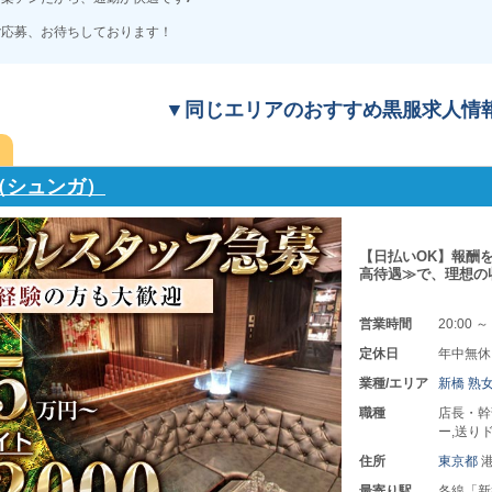
ご応募、お待ちしております！
▼同じエリアのおすすめ黒服求人情
グループ（ミセスジェイ）
＼大手熟キャバグル
す。 未経験者さん
営業時間
19:00 ～
定休日
不定休
業種/エリア
新宿 熟
職種
ホールス
ホールス
住所
東京都
新
最寄り駅
各線「新