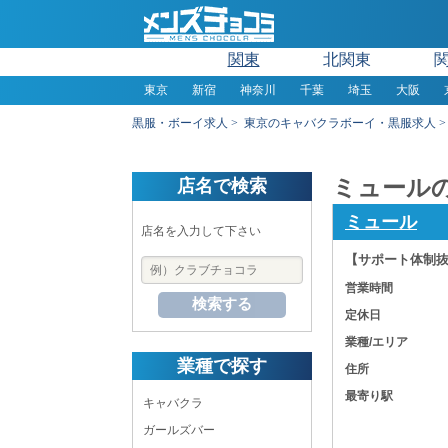
関東
北関東
東京
新宿
神奈川
千葉
埼玉
大阪
黒服・ボーイ求人
東京のキャバクラボーイ・黒服求人
ミュールの
店名で検索
ミュール
店名を入力して下さい
【サポート体制
営業時間
検索する
定休日
業種/エリア
業種で探す
住所
最寄り駅
キャバクラ
ガールズバー