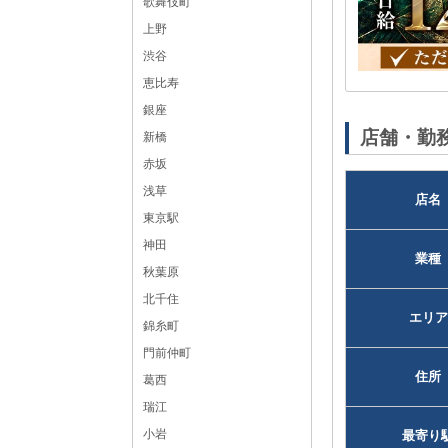
歌舞伎町
上野
渋谷
恵比寿
黒服求人No：新橋103523
銀座
店舗・勤
新橋
赤坂
浅草
店名
東京駅
神田
業種
秋葉原
北千住
エリア
錦糸町
門前仲町
住所
葛西
瑞江
小岩
最寄り