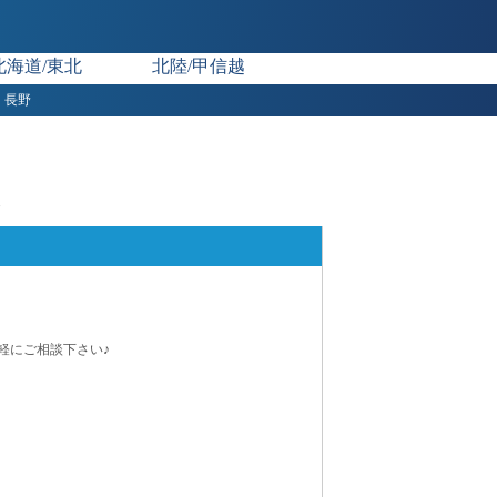
北海道/東北
北陸/甲信越
長野
ラ
軽にご相談下さい♪