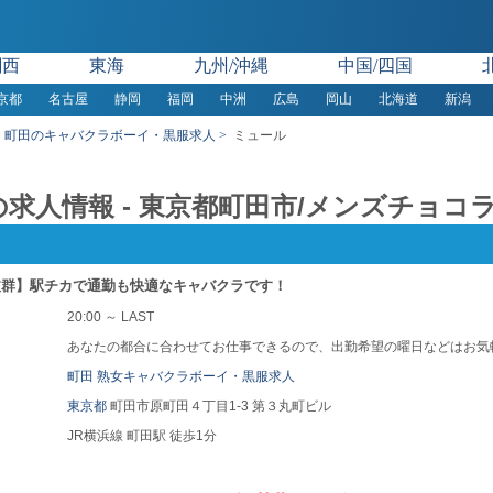
関西
東海
九州/沖縄
中国/四国
京都
名古屋
静岡
福岡
中洲
広島
岡山
北海道
新潟
町田のキャバクラボーイ・黒服求人
ミュール
求人情報 - 東京都町田市/メンズチョコ
抜群】駅チカで通勤も快適なキャバクラです！
20:00 ～ LAST
あなたの都合に合わせてお仕事できるので、出勤希望の曜日などはお気
町田 熟女キャバクラボーイ・黒服求人
東京都
町田市原町田４丁目1-3 第３丸町ビル
JR横浜線 町田駅 徒歩1分