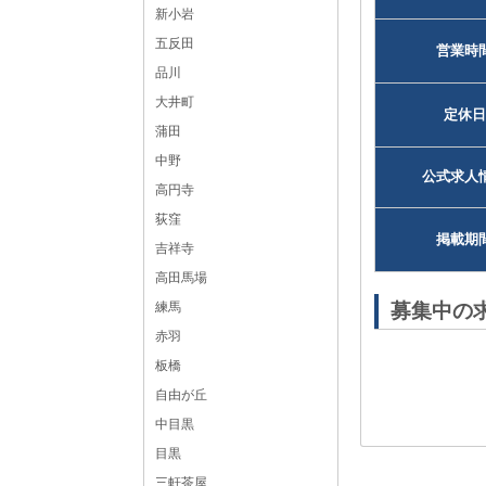
新小岩
五反田
営業時
品川
大井町
定休日
蒲田
中野
公式求人
高円寺
荻窪
掲載期
吉祥寺
高田馬場
練馬
募集中の
赤羽
板橋
自由が丘
中目黒
目黒
三軒茶屋