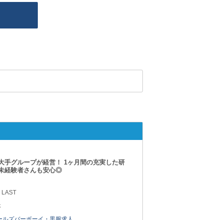
大手グループが経営！ 1ヶ月間の充実した研
未経験者さんも安心◎
 LAST
休
ールズバーボーイ・黒服求人